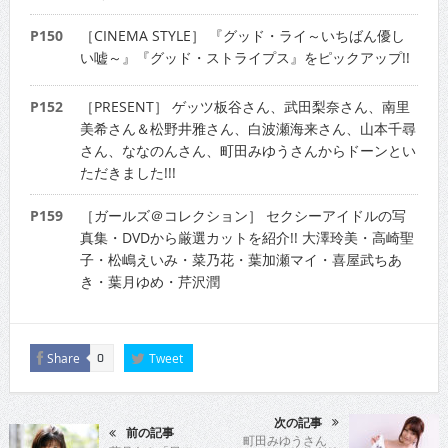
P150
［CINEMA STYLE］ 『グッド・ライ～いちばん優し
い嘘～』『グッド・ストライプス』をピックアップ!!
P152
［PRESENT］ ゲッツ板谷さん、武田梨奈さん、南里
美希さん＆松野井雅さん、白波瀬海来さん、山本千尋
さん、ななのんさん、町田みゆうさんからドーンとい
ただきました!!!
P159
［ガールズ＠コレクション］ セクシーアイドルの写
真集・DVDから厳選カットを紹介!! 大澤玲美・高崎聖
子・松嶋えいみ・菜乃花・葉加瀬マイ・喜屋武ちあ
き・葉月ゆめ・芹沢潤
Share
Tweet
0
次の記事
前の記事
町田みゆうさん