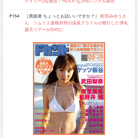
デイリー2位発信！“ROCK”な2ndシングル発売
P154
［異能者 ちょっとお話いいですか？］
町田みゆうさ
ん ソムリエ資格所持の温泉グラドルが敢行した弾丸
露天ツアーがDVDに