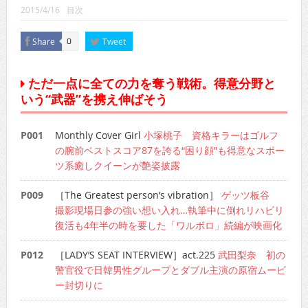
CINEMA×STYLE 289号
2015/4/16
目次
CINEMA×STYLE 288号
Share
Tweet
0
CINEMA×STYLE 287号
ただ一点に全ての力を奪う戦術。得意分野と
CINEMA×STYLE 286号
いう“武器”を携え伸ばそう
CINEMA×STYLE 285号
P001
Monthly Cover Girl
小塚桃子 資格キラーはゴルフ
CINEMA×STYLE 294号
の腕前ベストスコア87を誇る“困り顔”も得意なスポー
ツ系癒しクイーンが艶姿披露
P009
［The Greatest person’s vibration］
ゲッツ板谷
撮影現場日参の強い想い入れ…執筆中に倒れリハビリ
復活も4年半の時を要した「ワルボロ」続編が映画化
P012
［LADY’S SEAT INTERVIEW］act.225
武田梨奈 初の
警官役で日韓男性グループとダブル主演の原宿ムービ
ー封切りに