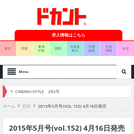
求人情報はこちら
東海
北海道
中国
九州
東京
関東
関西
在宅
中部
東北
四国
沖縄
Menu
CINEMA×STYLE 293号
CINEMA×STYLE 292号
ホーム
目次
2015年5月号(VOL.152) 4月16日発売
CINEMA×STYLE 291号
2015年5月号(vol.152) 4月16日発売
CINEMA×STYLE 290号