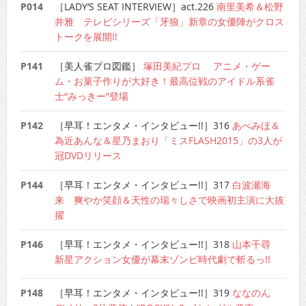
P014
［LADY’S SEAT INTERVIEW］act.226
南里美希＆松野
井雅 テレビシリーズ「牙狼」新章の女優陣がクロス
トークを展開!!
P141
［美人雀プロ図鑑］
塚田美紀プロ アニメ・ゲー
ム・お菓子作りが大好き！最高位戦のアイドル系雀
士“みっきー”登場
P142
［早耳！エンタメ・インタビュー!!］316
あべみほ＆
為近あんな＆星乃まおり「ミスFLASH2015」の3人が
冠DVDリリース
P144
［早耳！エンタメ・インタビュー!!］317
白波瀬海
来 爽やか笑顔＆天性の瑞々しさで映画初主演に大抜
擢
P146
［早耳！エンタメ・インタビュー!!］318
山本千尋
新星アクション女優が幕末ゾンビ時代劇で斬るっ!!
P148
［早耳！エンタメ・インタビュー!!］319
ななのん