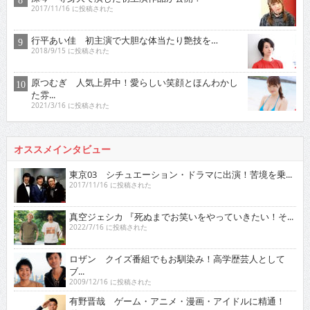
2017/11/16 に投稿された
行平あい佳 初主演で大胆な体当たり艶技を…
2018/9/15 に投稿された
原つむぎ 人気上昇中！愛らしい笑顔とほんわかし
た雰...
2021/3/16 に投稿された
オススメインタビュー
東京03 シチュエーション・ドラマに出演！苦境を乗...
2017/11/16 に投稿された
真空ジェシカ 『死ぬまでお笑いをやっていきたい！そ...
2022/7/16 に投稿された
ロザン クイズ番組でもお馴染み！高学歴芸人として
ブ...
2009/12/16 に投稿された
有野晋哉 ゲーム・アニメ・漫画・アイドルに精通！