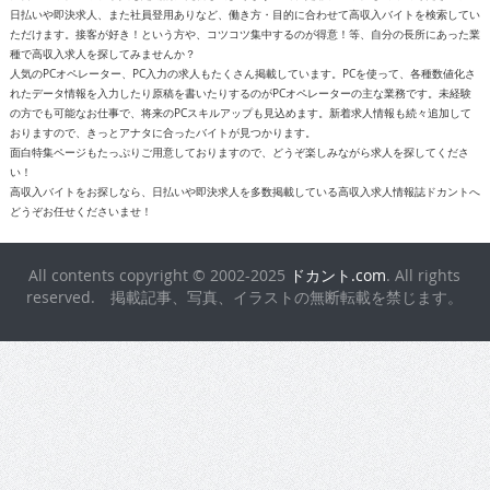
日払いや即決求人、また社員登用ありなど、働き方・目的に合わせて高収入バイトを検索してい
ただけます。接客が好き！という方や、コツコツ集中するのが得意！等、自分の長所にあった業
種で高収入求人を探してみませんか？
人気のPCオペレーター、PC入力の求人もたくさん掲載しています。PCを使って、各種数値化さ
れたデータ情報を入力したり原稿を書いたりするのがPCオペレーターの主な業務です。未経験
の方でも可能なお仕事で、将来のPCスキルアップも見込めます。新着求人情報も続々追加して
おりますので、きっとアナタに合ったバイトが見つかります。
面白特集ページもたっぷりご用意しておりますので、どうぞ楽しみながら求人を探してくださ
い！
高収入バイトをお探しなら、日払いや即決求人を多数掲載している高収入求人情報誌ドカントへ
どうぞお任せくださいませ！
All contents copyright © 2002-2025
ドカント.com
. All rights
reserved. 掲載記事、写真、イラストの無断転載を禁じます。