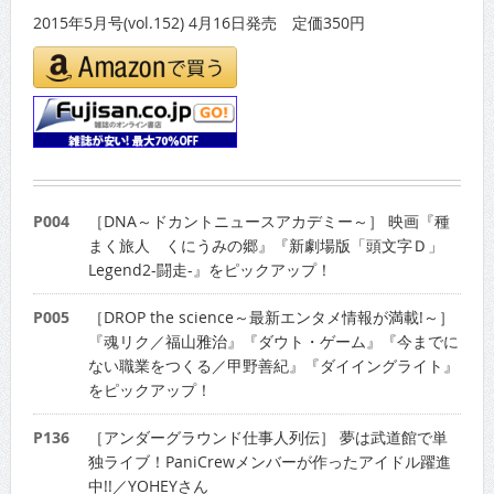
2015年5月号(vol.152) 4月16日発売 定価350円
P004
［DNA～ドカントニュースアカデミー～］ 映画『種
まく旅人 くにうみの郷』『新劇場版「頭文字Ｄ」
Legend2-闘走-』をピックアップ！
P005
［DROP the science～最新エンタメ情報が満載!～］
『魂リク／福山雅治』『ダウト・ゲーム』『今までに
ない職業をつくる／甲野善紀』『ダイイングライト』
をピックアップ！
P136
［アンダーグラウンド仕事人列伝］ 夢は武道館で単
独ライブ！PaniCrewメンバーが作ったアイドル躍進
中!!／YOHEYさん