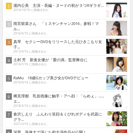
瀧内公美 主演・長編・ヌードの初が３つ!!!ギラギ...
2014/10/16 に投稿された
雨宮留菜さん 「ミスヤンチャン2016」参戦！マ
ル...
2016/5/16 に投稿された
真琴 セクシーDVDをリリースした元ひきこもり女
子...
2013/4/16 に投稿された
土村 芳 新進女優が「愛の渦」監督舞台に
2014/7/16 に投稿された
RaMu 18歳Gカップ美少女がDVDデビュー
2016/4/16 に投稿された
稀見理都 乳首残像に触手・アヘ顔・「らめぇ」……
エ...
2018/3/16 に投稿された
倉沢しえり ふんわり笑顔＆くびれボディを武器に
グラ...
2021/2/16 に投稿された
深琴 等身大で演じた初主演作品が公開！