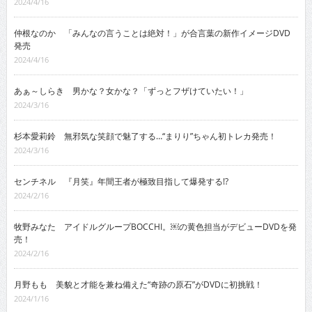
2024/4/16
仲根なのか 「みんなの言うことは絶対！」が合言葉の新作イメージDVD
発売
2024/4/16
あぁ～しらき 男かな？女かな？「ずっとフザけていたい！」
2024/3/16
杉本愛莉鈴 無邪気な笑顔で魅了する…“まりり”ちゃん初トレカ発売！
2024/3/16
センチネル 『月笑』年間王者が極致目指して爆発する!?
2024/2/16
牧野みなた アイドルグループBOCCHI。￼の黄色担当がデビューDVDを発
売！
2024/2/16
月野もも 美貌と才能を兼ね備えた“奇跡の原石”がDVDに初挑戦！
2024/1/16