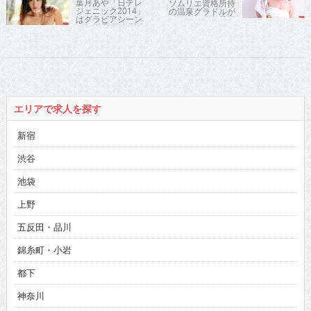
葉月あや「日テレ
ソムリエ資格所持
ジェニック2014」
の温泉グラドルが
はグラビアシーン
敢行した弾丸露天
の超新星 天真爛漫
ツアーがDVDに
Hな小悪魔あやち
ゃんがアナタを挑
発する…
エリアで求人を探す
新宿
渋谷
池袋
上野
五反田・品川
錦糸町・小岩
都下
神奈川