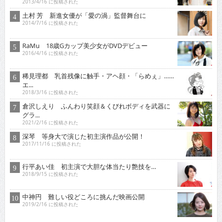
土村 芳 新進女優が「愛の渦」監督舞台に
2014/7/16 に投稿された
RaMu 18歳Gカップ美少女がDVDデビュー
2016/4/16 に投稿された
稀見理都 乳首残像に触手・アヘ顔・「らめぇ」……
エ...
2018/3/16 に投稿された
倉沢しえり ふんわり笑顔＆くびれボディを武器に
グラ...
2021/2/16 に投稿された
深琴 等身大で演じた初主演作品が公開！
2017/11/16 に投稿された
行平あい佳 初主演で大胆な体当たり艶技を…
2018/9/15 に投稿された
中神円 難しい役どころに挑んだ映画公開
2019/2/16 に投稿された