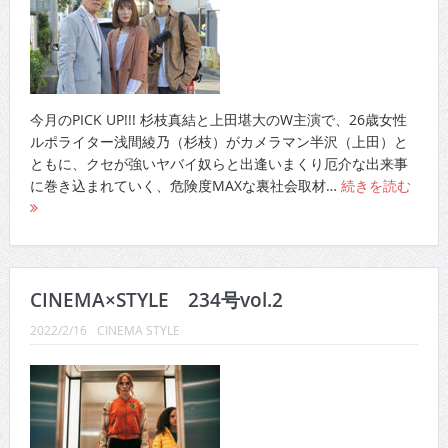
今月のPICK UP!!! 杉枝真結と上田堪大のW主演で、26歳女性
ルポライター浅間綾乃（杉枝）がカメラマン半沢（上田）と
ともに、クセが強いヤバイ奴らと出逢いまくり厄介な出来事
に巻き込まれていく、危険度MAXな裏社会取材…
続きを読む
CINEMA×STYLE 234号vol.2
2022/2/16
CINEMA STYLE