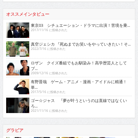
オススメインタビュー
東京03 シチュエーション・ドラマに出演！苦境を乗...
2017/11/16 に投稿された
真空ジェシカ 『死ぬまでお笑いをやっていきたい！そ...
2022/7/16 に投稿された
ロザン クイズ番組でもお馴染み！高学歴芸人として
ブ...
2009/12/16 に投稿された
有野晋哉 ゲーム・アニメ・漫画・アイドルに精通！
単...
2017/5/16 に投稿された
ゴー☆ジャス 『夢が叶うというのは直線ではなくい
ろ...
2021/11/16 に投稿された
グラビア