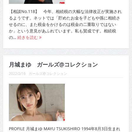
【相談No.118】 今年、相続税の大幅な法律改正が実施され
るようです。ネットでは「貯めたお金を子どもや孫に相続さ
せるのに、また税金をかけるのは税金の二重取りではない
か」という意見があふれています。私も賛成です。相続税
の…
続きを読む
月城まゆ ガールズ@コレクション
2022/2/16
ガールズ@コレクション
PROFILE 月城まゆ MAYU TSUKISHIRO 1994年8月3日生まれ
兵庫県出身 T160B86W58H88 撮影◎早川達也 ☆ぽってりと