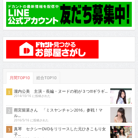
月間TOP10
総合TOP10
瀧内公美 主演・長編・ヌードの初が３つ!!!ギラギ...
2014/10/16 に投稿された
雨宮留菜さん 「ミスヤンチャン2016」参戦！マ
ル...
2016/5/16 に投稿された
真琴 セクシーDVDをリリースした元ひきこもり女
子...
2013/4/16 に投稿された