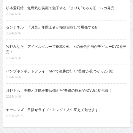
杉本愛莉鈴 無邪気な笑顔で魅了する…“まりり”ちゃん初トレカ発売！
2024/3/16
センチネル 『月笑』年間王者が極致目指して爆発する!?
2024/2/16
牧野みなた アイドルグループBOCCHI。￼の黄色担当がデビューDVDを発
売！
2024/2/16
パンプキンポテトフライ M-1で決勝に行く“理由”が見つかった(笑)
2024/1/16
月野もも 美貌と才能を兼ね備えた“奇跡の原石”がDVDに初挑戦！
2024/1/16
ヤーレンズ 目指せライブ・キング！人生変えて魅せます!!
2023/12/15