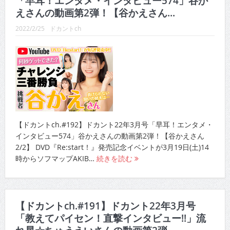
「早耳！エンタメ・インタビュー574」谷か
えさんの動画第2弾！【谷かえさん...
CINEMA×STYLE 288号
2022/2/25
ドカントch
CINEMA×STYLE 287号
CINEMA×STYLE 286号
CINEMA×STYLE 285号
CINEMA×STYLE 294号
【ドカントch.#192】ドカント22年3月号「早耳！エンタメ・
インタビュー574」谷かえさんの動画第2弾！【谷かえさん
2/2】 DVD『Re:start！』発売記念イベントが3月19日(土)14
時からソフマップAKIB…
続きを読む
【ドカントch.#191】ドカント22年3月号
「教えてパイセン！直撃インタビュー!!」流