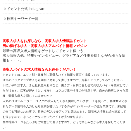
ドカント公式 Instagram
検索キーワード一覧
高収入求人をお探しなら、高収入求人情報誌ドカント
男の稼げる求人・高収入求人アルバイト情報マガジン
最新の高収入求人情報をゲットしてドカント稼ごう。
求人情報の他、特集やインタビュー、グラビアなど仕事を探しながら様々な情
報も・・・。
高収入バイトの求人情報ならお任せください！
ドカントでは、エリア別・業種別に高収入バイト情報を幅広く掲載しております。
注目のピックアップ求人も定期的に更新して参りますので、是非チェックしてみてください。
日払いや即決求人、また社員登用ありなど、働き方・目的に合わせて高収入バイトを検索してい
ただけます。接客が好き！という方や、コツコツ集中するのが得意！等、自分の長所にあった業
種で高収入求人を探してみませんか？
人気のPCオペレーター、PC入力の求人もたくさん掲載しています。PCを使って、各種数値化さ
れたデータ情報を入力したり原稿を書いたりするのがPCオペレーターの主な業務です。未経験
の方でも可能なお仕事で、将来のPCスキルアップも見込めます。新着求人情報も続々追加して
おりますので、きっとアナタに合ったバイトが見つかります。
面白特集ページもたっぷりご用意しておりますので、どうぞ楽しみながら求人を探してくださ
い！
高収入バイトをお探しなら、日払いや即決求人を多数掲載している高収入求人情報誌ドカントへ