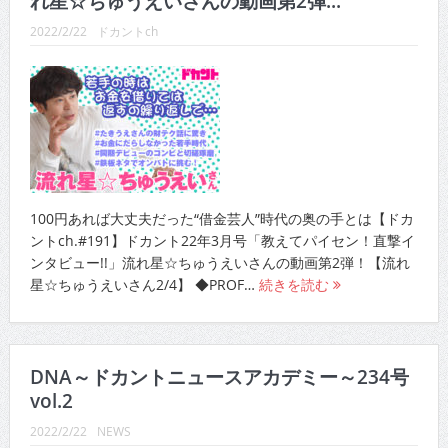
れ星☆ちゅうえいさんの動画第2弾...
2022/2/22
ドカントch
100円あれば大丈夫だった“借金芸人”時代の奥の手とは【ドカ
ントch.#191】ドカント22年3月号「教えてパイセン！直撃イ
ンタビュー!!」流れ星☆ちゅうえいさんの動画第2弾！【流れ
星☆ちゅうえいさん2/4】 ◆PROF…
続きを読む
DNA～ドカントニュースアカデミー～234号
vol.2
2022/2/22
NEWS