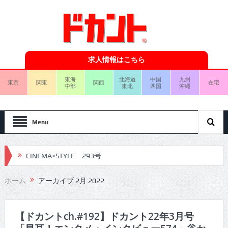
求人情報はこちら
東海
北海道
中国
九州
東京
関東
関西
在宅
中部
東北
四国
沖縄
Menu
CINEMA×STYLE 293号
CINEMA×STYLE 292号
ホーム
アーカイブ 2月 2022
CINEMA×STYLE 291号
CINEMA×STYLE 290号
【ドカントch.#192】ドカント22年3月号
CINEMA×STYLE 289号