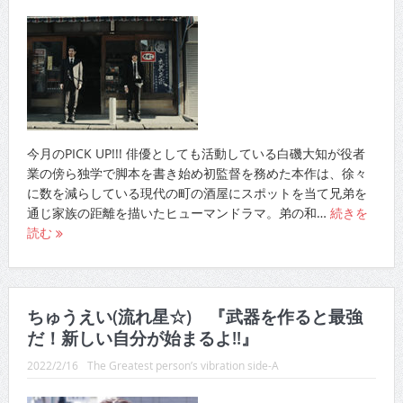
今月のPICK UP!!! 俳優としても活動している白磯大知が役者
業の傍ら独学で脚本を書き始め初監督を務めた本作は、徐々
に数を減らしている現代の町の酒屋にスポットを当て兄弟を
通じ家族の距離を描いたヒューマンドラマ。弟の和…
続きを
読む
ちゅうえい(流れ星☆) 『武器を作ると最強
だ！新しい自分が始まるよ!!』
2022/2/16
The Greatest person’s vibration side-A