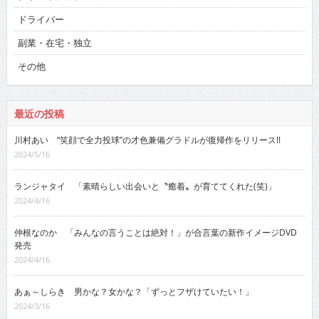
ドライバー
副業・在宅・独立
その他
最近の投稿
川村あい “笑顔で全力投球”の才色兼備グラドルが復帰作をリリース!!
2024/5/16
ランジャタイ 「素晴らしい出会いと〝癒着〟が育ててくれた(笑)」
2024/4/16
仲根なのか 「みんなの言うことは絶対！」が合言葉の新作イメージDVD
発売
2024/4/16
あぁ～しらき 男かな？女かな？「ずっとフザけていたい！」
2024/3/16