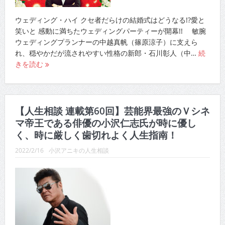
ウェディング・ハイ クセ者だらけの結婚式はどうなる!?愛と
笑いと 感動に満ちたウェディングパーティーが開幕!! 敏腕
ウェディングプランナーの中越真帆（篠原涼子）に支えら
れ、穏やかだが流されやすい性格の新郎・石川彰人（中…
続
きを読む
【人生相談 連載第60回】芸能界最強のＶシネ
マ帝王である俳優の小沢仁志氏が時に優し
く、時に厳しく歯切れよく人生指南！
2022/2/16
小沢アニキの人生相談