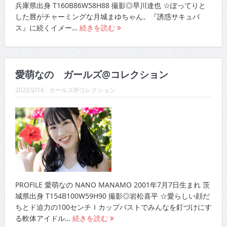
した唇がチャーミングな月城まゆちゃん。『誘惑サキュバ
ス』に続くイメー…
続きを読む
愛萌なの ガールズ@コレクション
2022/2/16
ガールズ@コレクション
PROFILE 愛萌なの NANO MANAMO 2001年7月7日生まれ 茨
城県出身 T154B100W59H90 撮影◎岩松喜平 ☆愛らしい顔だ
ちとド迫力の100センチＩカップバストでみんなを釘づけにす
る軟体アイドル…
続きを読む