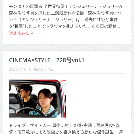
モンタナの目撃者 全世界待望！アンジェリーナ・ジョリーが
森林消防隊員を演じた主演最新作が公開!! 森林消防隊員のハ
ンナ（アンジェリーナ・ジョリー）は、過去に壮絶な事件
を“目撃”したことでトラウマを抱えていた。ある日の勤務…
続きを読む
CINEMA×STYLE 228号vol.1
2021/8/16
CINEMA STYLE
ドライブ・マイ・カー 原作：村上春樹×主演：西島秀俊×監
督：濱口竜介による映画史を書き換える新たな傑作誕生 舞