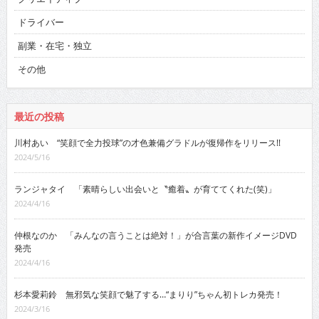
ドライバー
副業・在宅・独立
その他
最近の投稿
川村あい “笑顔で全力投球”の才色兼備グラドルが復帰作をリリース!!
2024/5/16
ランジャタイ 「素晴らしい出会いと〝癒着〟が育ててくれた(笑)」
2024/4/16
仲根なのか 「みんなの言うことは絶対！」が合言葉の新作イメージDVD
発売
2024/4/16
杉本愛莉鈴 無邪気な笑顔で魅了する…“まりり”ちゃん初トレカ発売！
2024/3/16