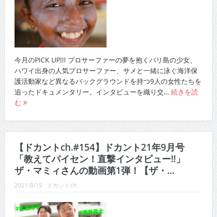
今月のPICK UP!!! プロサーファーの夢を抱くバリ島の少女、
ハワイ出身の人気プロサーファー、サメと一緒に泳ぐ海洋保
護活動家など異なるバックグラウンドを持つ9人の女性たちを
追ったドキュメンタリー。インタビューを織り交…
続きを読
む
【ドカントch.#154】ドカント21年9月号
「教えてパイセン！直撃インタビュー!!」
ザ・マミィさんの動画第1弾！【ザ・...
2021/8/19
ドカントch