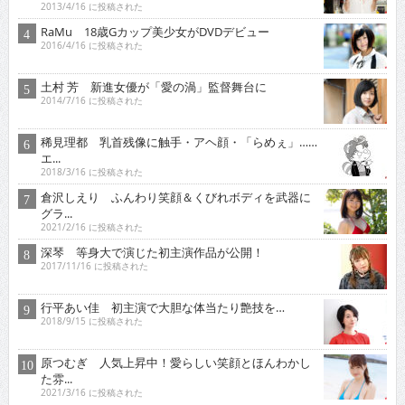
2013/4/16 に投稿された
RaMu 18歳Gカップ美少女がDVDデビュー
2016/4/16 に投稿された
土村 芳 新進女優が「愛の渦」監督舞台に
2014/7/16 に投稿された
稀見理都 乳首残像に触手・アヘ顔・「らめぇ」……
エ...
2018/3/16 に投稿された
倉沢しえり ふんわり笑顔＆くびれボディを武器に
グラ...
2021/2/16 に投稿された
深琴 等身大で演じた初主演作品が公開！
2017/11/16 に投稿された
行平あい佳 初主演で大胆な体当たり艶技を…
2018/9/15 に投稿された
原つむぎ 人気上昇中！愛らしい笑顔とほんわかし
た雰...
2021/3/16 に投稿された