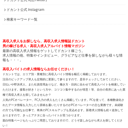
ドカント公式 Instagram
検索キーワード一覧
高収入求人をお探しなら、高収入求人情報誌ドカント
男の稼げる求人・高収入求人アルバイト情報マガジン
最新の高収入求人情報をゲットしてドカント稼ごう。
求人情報の他、特集やインタビュー、グラビアなど仕事を探しながら様々な情
報も・・・。
高収入バイトの求人情報ならお任せください！
ドカントでは、エリア別・業種別に高収入バイト情報を幅広く掲載しております。
注目のピックアップ求人も定期的に更新して参りますので、是非チェックしてみてください。
日払いや即決求人、また社員登用ありなど、働き方・目的に合わせて高収入バイトを検索してい
ただけます。接客が好き！という方や、コツコツ集中するのが得意！等、自分の長所にあった業
種で高収入求人を探してみませんか？
人気のPCオペレーター、PC入力の求人もたくさん掲載しています。PCを使って、各種数値化さ
れたデータ情報を入力したり原稿を書いたりするのがPCオペレーターの主な業務です。未経験
の方でも可能なお仕事で、将来のPCスキルアップも見込めます。新着求人情報も続々追加して
おりますので、きっとアナタに合ったバイトが見つかります。
面白特集ページもたっぷりご用意しておりますので、どうぞ楽しみながら求人を探してくださ
い！