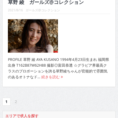
草野 綾 ガールズ@コレクション
2021/8/16
ガールズ@コレクション
PROFILE 草野 綾 AYA KUSANO 1994年4月23日生まれ 福岡県
出身 T162B87W62H88 撮影◎富田恭透 ☆グラビア界最高ク
ラスのプロポーションを誇る草野綾ちゃんが官能的で雰囲気
のあるオトナなド…
続きを読む
1
2
エリアで求人を探す