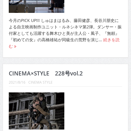
今月のPICK UP!!! しゅはまはるみ、藤田健彦、長谷川朋史に
よる自主映画制作ユニット・ルネシネマ第2弾。ダンサー・振
付家としても活躍する舞木ひと美が主人公・風子、『無頼』
『初めての女』の高橋雄祐が同級生の荒野を演じ…
続きを読
む
CINEMA×STYLE 228号vol.2
2021/8/16
CINEMA STYLE