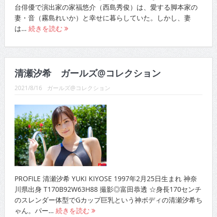
台俳優で演出家の家福悠介（西島秀俊）は、愛する脚本家の
妻・音（霧島れいか）と幸せに暮らしていた。しかし、妻
は…
続きを読む
清瀬汐希 ガールズ@コレクション
2021/8/16
ガールズ@コレクション
PROFILE 清瀬汐希 YUKI KIYOSE 1997年2月25日生まれ 神奈
川県出身 T170B92W63H88 撮影◎富田恭透 ☆身長170センチ
のスレンダー体型でGカップ巨乳という神ボディの清瀬汐希ち
ゃん。パー…
続きを読む