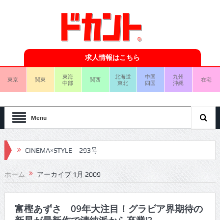
求人情報はこちら
東海
北海道
中国
九州
東京
関東
関西
在宅
中部
東北
四国
沖縄
Menu
CINEMA×STYLE 293号
CINEMA×STYLE 292号
ホーム
アーカイブ 1月 2009
CINEMA×STYLE 291号
CINEMA×STYLE 290号
富樫あずさ 09年大注目！グラビア界期待の