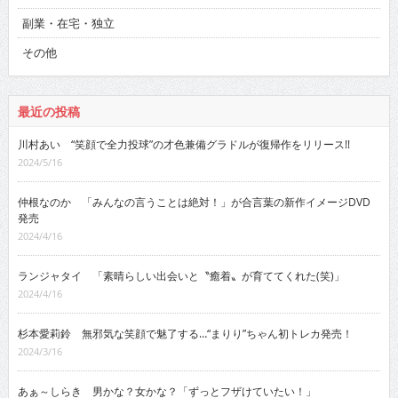
副業・在宅・独立
その他
最近の投稿
川村あい “笑顔で全力投球”の才色兼備グラドルが復帰作をリリース!!
2024/5/16
仲根なのか 「みんなの言うことは絶対！」が合言葉の新作イメージDVD
発売
2024/4/16
ランジャタイ 「素晴らしい出会いと〝癒着〟が育ててくれた(笑)」
2024/4/16
杉本愛莉鈴 無邪気な笑顔で魅了する…“まりり”ちゃん初トレカ発売！
2024/3/16
あぁ～しらき 男かな？女かな？「ずっとフザけていたい！」