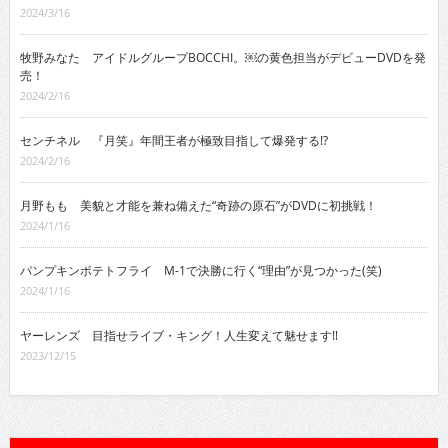
2024/3/16
牧野みなた アイドルグループBOCCHI。￼の黄色担当がデビューDVDを発
売！
2024/2/16
センチネル 『月笑』年間王者が極致目指して爆発する!?
2024/2/16
月野もも 美貌と才能を兼ね備えた“奇跡の原石”がDVDに初挑戦！
2024/1/16
パンプキンポテトフライ M-1で決勝に行く“理由”が見つかった(笑)
2024/1/16
ヤーレンズ 目指せライブ・キング！人生変えて魅せます!!
2023/12/15