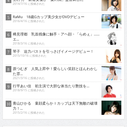
2014/7/16 に投稿された
RaMu 18歳Gカップ美少女がDVDデビュー
2016/4/16 に投稿された
稀見理都 乳首残像に触手・アヘ顔・「らめぇ」……
エ...
2018/3/16 に投稿された
琴子 迫力バストを引っさげイメージデビュー！
2015/10/16 に投稿された
原つむぎ 人気上昇中！愛らしい笑顔とほんわかし
た雰...
2021/3/16 に投稿された
行平あい佳 初主演で大胆な体当たり艶技を…
2018/9/15 に投稿された
青山ひかる 童顔柔らかＩカップは天下無敵の破壊
力！...
2015/2/16 に投稿された