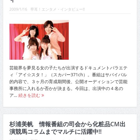
2009/1/16
早耳！エンタメ・インタビュー!!
芸能界を夢見る女の子たちが出演するドキュメントバラエテ
ィ「アイ☆スタ！」（スカパー371ch）。番組はサバイバル
的内容で、３ヶ月の育成期間後、公開オーディションで芸能
事務所に入れるか否かが決まる。今回は、出演中の４名の
ア…
続きを読む
杉浦美帆 情報番組の司会から化粧品CM出
演競馬コラムまでマルチに活躍中!!