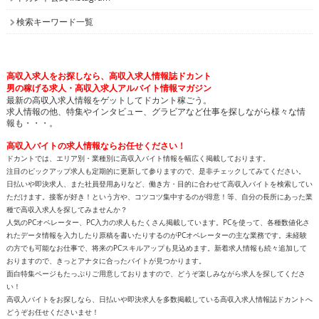
検索キーワード一覧
高収入求人をお探しなら、高収入求人情報誌ドカント
男の稼げる求人・高収入求人アルバイト情報マガジン
最新の高収入求人情報をゲットしてドカント稼ごう。
求人情報の他、特集やインタビュー、グラビアなど仕事を探しながら様々な情
報も・・・。
高収入バイトの求人情報ならお任せください！
ドカントでは、エリア別・業種別に高収入バイト情報を幅広く掲載しております。
注目のピックアップ求人も定期的に更新して参りますので、是非チェックしてみてください。
日払いや即決求人、また社員登用ありなど、働き方・目的に合わせて高収入バイトを検索してい
ただけます。接客が好き！という方や、コツコツ集中するのが得意！等、自分の長所にあった業
種で高収入求人を探してみませんか？
人気のPCオペレーター、PC入力の求人もたくさん掲載しています。PCを使って、各種数値化さ
れたデータ情報を入力したり原稿を書いたりするのがPCオペレーターの主な業務です。未経験
の方でも可能なお仕事で、将来のPCスキルアップも見込めます。新着求人情報も続々追加して
おりますので、きっとアナタに合ったバイトが見つかります。
面白特集ページもたっぷりご用意しておりますので、どうぞ楽しみながら求人を探してくださ
い！
高収入バイトをお探しなら、日払いや即決求人を多数掲載している高収入求人情報誌ドカントへ
どうぞお任せくださいませ！