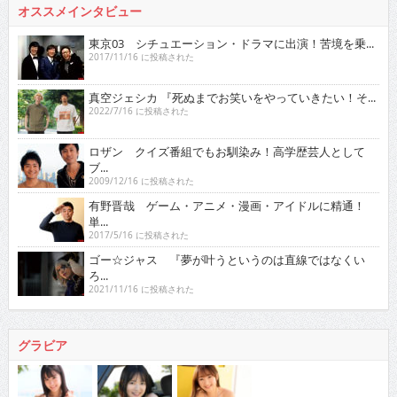
オススメインタビュー
東京03 シチュエーション・ドラマに出演！苦境を乗...
2017/11/16 に投稿された
真空ジェシカ 『死ぬまでお笑いをやっていきたい！そ...
2022/7/16 に投稿された
ロザン クイズ番組でもお馴染み！高学歴芸人として
ブ...
2009/12/16 に投稿された
有野晋哉 ゲーム・アニメ・漫画・アイドルに精通！
単...
2017/5/16 に投稿された
ゴー☆ジャス 『夢が叶うというのは直線ではなくい
ろ...
2021/11/16 に投稿された
グラビア