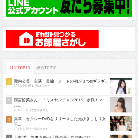
月間TOP10
総合TOP10
瀧内公美 主演・長編・ヌードの初が３つ!!!ギラギ...
2014/10/16 に投稿された
雨宮留菜さん 「ミスヤンチャン2016」参戦！マ
ル...
2016/5/16 に投稿された
真琴 セクシーDVDをリリースした元ひきこもり女
子...
2013/4/16 に投稿された
土村 芳 新進女優が「愛の渦」監督舞台に