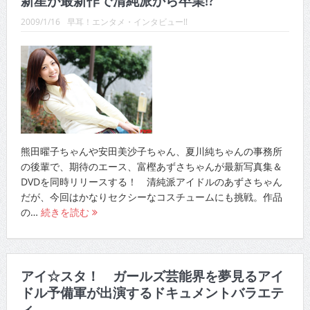
新星が最新作で清純派から卒業!?
CINEMA×STYLE 289号
2009/1/16
早耳！エンタメ・インタビュー!!
CINEMA×STYLE 288号
CINEMA×STYLE 287号
CINEMA×STYLE 286号
CINEMA×STYLE 285号
CINEMA×STYLE 294号
熊田曜子ちゃんや安田美沙子ちゃん、夏川純ちゃんの事務所
の後輩で、期待のエース、富樫あずさちゃんが最新写真集＆
DVDを同時リリースする！ 清純派アイドルのあずさちゃん
だが、今回はかなりセクシーなコスチュームにも挑戦。作品
の…
続きを読む
アイ☆スタ！ ガールズ芸能界を夢見るアイ
ドル予備軍が出演するドキュメントバラエテ
ィ