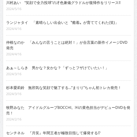
川村あい “笑顔で全力投球”の才色兼備グラドルが復帰作をリリース!!
2024/5/16
ランジャタイ 「素晴らしい出会いと〝癒着〟が育ててくれた(笑)」
2024/4/16
仲根なのか 「みんなの言うことは絶対！」が合言葉の新作イメージDVD
発売
2024/4/16
あぁ～しらき 男かな？女かな？「ずっとフザけていたい！」
2024/3/16
杉本愛莉鈴 無邪気な笑顔で魅了する…“まりり”ちゃん初トレカ発売！
2024/3/16
牧野みなた アイドルグループBOCCHI。￼の黄色担当がデビューDVDを発
売！
2024/2/16
センチネル 『月笑』年間王者が極致目指して爆発する!?