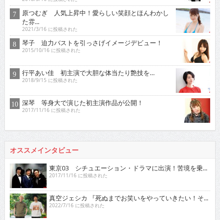
原つむぎ 人気上昇中！愛らしい笑顔とほんわかし
た雰...
2021/3/16 に投稿された
琴子 迫力バストを引っさげイメージデビュー！
2015/10/16 に投稿された
行平あい佳 初主演で大胆な体当たり艶技を…
2018/9/15 に投稿された
深琴 等身大で演じた初主演作品が公開！
2017/11/16 に投稿された
オススメインタビュー
東京03 シチュエーション・ドラマに出演！苦境を乗...
2017/11/16 に投稿された
真空ジェシカ 『死ぬまでお笑いをやっていきたい！そ...
2022/7/16 に投稿された