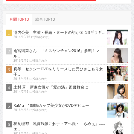
月間TOP10
総合TOP10
瀧内公美 主演・長編・ヌードの初が３つ!!!ギラギ...
2014/10/16 に投稿された
雨宮留菜さん 「ミスヤンチャン2016」参戦！マ
ル...
2016/5/16 に投稿された
真琴 セクシーDVDをリリースした元ひきこもり女
子...
2013/4/16 に投稿された
土村 芳 新進女優が「愛の渦」監督舞台に
2014/7/16 に投稿された
RaMu 18歳Gカップ美少女がDVDデビュー
2016/4/16 に投稿された
稀見理都 乳首残像に触手・アヘ顔・「らめぇ」……
エ...
2018/3/16 に投稿された