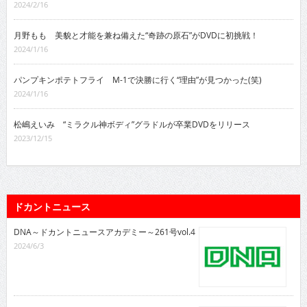
2024/2/16
月野もも 美貌と才能を兼ね備えた“奇跡の原石”がDVDに初挑戦！
2024/1/16
パンプキンポテトフライ M-1で決勝に行く“理由”が見つかった(笑)
2024/1/16
松嶋えいみ “ミラクル神ボディ”グラドルが卒業DVDをリリース
2023/12/15
ドカントニュース
DNA～ドカントニュースアカデミー～261号vol.4
2024/6/3