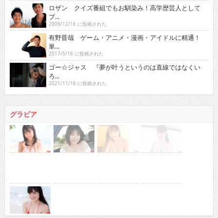
ロザン クイズ番組でもお馴染み！高学歴芸人として
ブ...
2009/12/16 に投稿された
有野晋哉 ゲーム・アニメ・漫画・アイドルに精通！
単...
2017/5/16 に投稿された
ゴー☆ジャス 『夢が叶うというのは直線ではなくい
ろ...
2021/11/16 に投稿された
グラビア