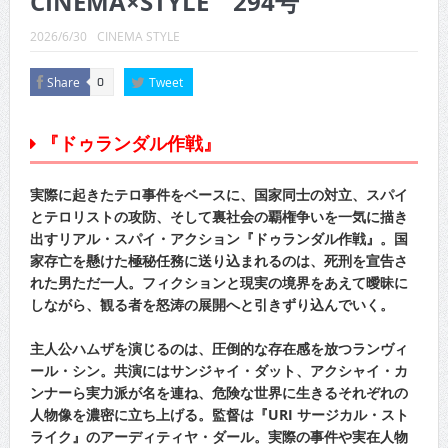
CINEMA×STYLE 294号
CINEMA×STYLE 289号
2026/6/30
CINEMA STYLE
CINEMA×STYLE 288号
Share
Tweet
0
CINEMA×STYLE 287号
CINEMA×STYLE 286号
『ドゥランダル作戦』
CINEMA×STYLE 285号
実際に起きたテロ事件をベースに、国家同士の対立、スパイ
CINEMA×STYLE 294号
とテロリストの攻防、そして裏社会の覇権争いを一気に描き
出すリアル・スパイ・アクション『ドゥランダル作戦』。国
家存亡を懸けた極秘任務に送り込まれるのは、死刑を宣告さ
れた男ただ一人。フィクションと現実の境界をあえて曖昧に
しながら、観る者を怒涛の展開へと引きずり込んでいく。
主人公ハムザを演じるのは、圧倒的な存在感を放つランヴィ
ール・シン。共演にはサンジャイ・ダット、アクシャイ・カ
ンナーら実力派が名を連ね、危険な世界に生きるそれぞれの
人物像を濃密に立ち上げる。監督は『URI サージカル・スト
ライク』のアーディティヤ・ダール。実際の事件や実在人物