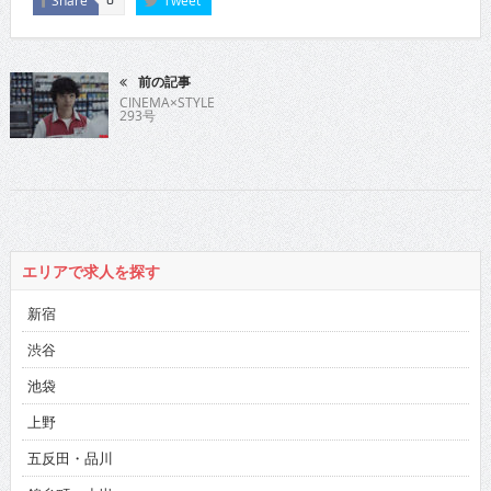
Share
Tweet
0
前の記事
CINEMA×STYLE
293号
エリアで求人を探す
新宿
渋谷
池袋
上野
五反田・品川