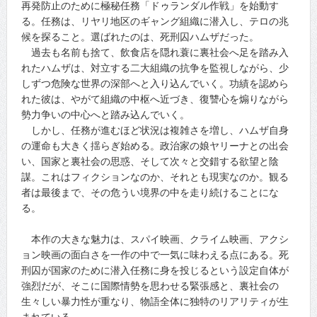
再発防止のために極秘任務「ドゥランダル作戦」を始動す
る。任務は、リヤリ地区のギャング組織に潜入し、テロの兆
候を探ること。選ばれたのは、死刑囚ハムザだった。
過去も名前も捨て、飲食店を隠れ蓑に裏社会へ足を踏み入
れたハムザは、対立する二大組織の抗争を監視しながら、少
しずつ危険な世界の深部へと入り込んでいく。功績を認めら
れた彼は、やがて組織の中枢へ近づき、復讐心を煽りながら
勢力争いの中心へと踏み込んでいく。
しかし、任務が進むほど状況は複雑さを増し、ハムザ自身
の運命も大きく揺らぎ始める。政治家の娘ヤリーナとの出会
い、国家と裏社会の思惑、そして次々と交錯する欲望と陰
謀。これはフィクションなのか、それとも現実なのか。観る
者は最後まで、その危うい境界の中を走り続けることにな
る。
本作の大きな魅力は、スパイ映画、クライム映画、アクシ
ョン映画の面白さを一作の中で一気に味わえる点にある。死
刑囚が国家のために潜入任務に身を投じるという設定自体が
強烈だが、そこに国際情勢を思わせる緊張感と、裏社会の
生々しい暴力性が重なり、物語全体に独特のリアリティが生
まれている。