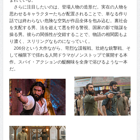
さらに注目したいのは、登場人物の造形だ。実在の人物を
思わせるキャラクターたちが配置されることで、単なる作り
話では終わらない危険な空気が作品全体を包み込む。裏社会
を支配する男、法を超えて悪を狩る警視、国家の影で陰謀を
操る男。彼らの関係性が交錯することで、物語の相関図もよ
り濃く、スリリングなものになっていく。
206分という大作ながら、苛烈な諜報戦、壮絶な銃撃戦、そ
して極限下で揺れる人間ドラマがノンストップで展開する本
作。スパイ・アクションの醍醐味を全身で浴びるような一本
だ。