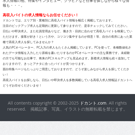
求人情報の他、特集やインタビュー、グラビアなど仕事を探しながら様々な情
報も・・・。
高収入バイトの求人情報ならお任せください！
ドカントでは、エリア別・業種別に高収入バイト情報を幅広く掲載しております。
注目のピックアップ求人も定期的に更新して参りますので、是非チェックしてみてください。
日払いや即決求人、また社員登用ありなど、働き方・目的に合わせて高収入バイトを検索してい
ただけます。接客が好き！という方や、コツコツ集中するのが得意！等、自分の長所にあった業
種で高収入求人を探してみませんか？
人気のPCオペレーター、PC入力の求人もたくさん掲載しています。PCを使って、各種数値化さ
れたデータ情報を入力したり原稿を書いたりするのがPCオペレーターの主な業務です。未経験
の方でも可能なお仕事で、将来のPCスキルアップも見込めます。新着求人情報も続々追加して
おりますので、きっとアナタに合ったバイトが見つかります。
面白特集ページもたっぷりご用意しておりますので、どうぞ楽しみながら求人を探してくださ
い！
高収入バイトをお探しなら、日払いや即決求人を多数掲載している高収入求人情報誌ドカントへ
どうぞお任せくださいませ！
All contents copyright © 2002-2025
ドカント.com
. All rights
reserved. 掲載記事、写真、イラストの無断転載を禁じます。