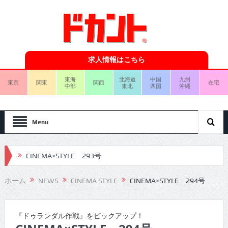
求人情報はこちら
東海
北海道
中国
九州
東京
関東
関西
在宅
中部
東北
四国
沖縄
Menu
CINEMA×STYLE 293号
CINEMA×STYLE 292号
ホーム
NEWS
CINEMA STYLE
CINEMA×STYLE 294号
CINEMA×STYLE 291号
CINEMA×STYLE 290号
『ドゥランダル作戦』をピックアップ！