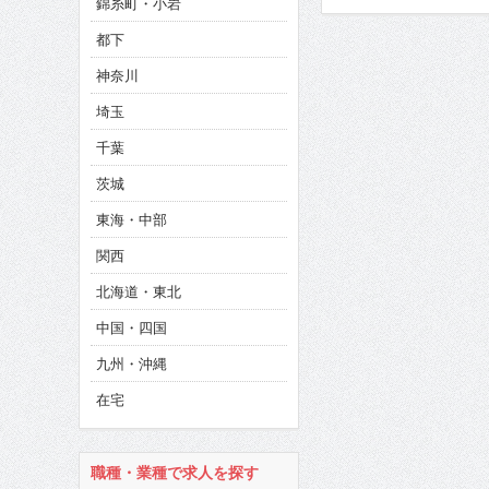
錦糸町・小岩
CINEMA×STYLE 286号
都下
CINEMA×STYLE 285号
神奈川
CINEMA×STYLE 294号
埼玉
千葉
茨城
東海・中部
関西
北海道・東北
中国・四国
九州・沖縄
在宅
職種・業種で求人を探す