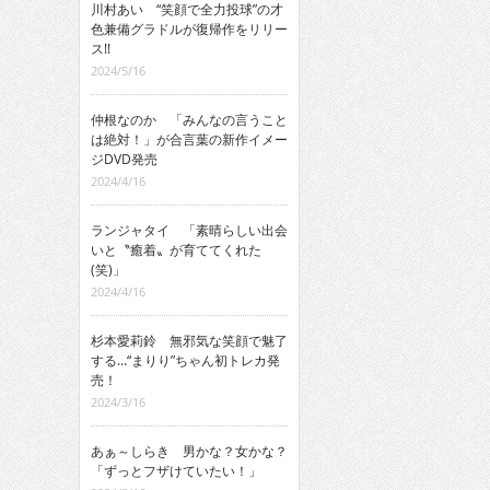
川村あい “笑顔で全力投球”の才
色兼備グラドルが復帰作をリリー
ス!!
2024/5/16
仲根なのか 「みんなの言うこと
は絶対！」が合言葉の新作イメー
ジDVD発売
2024/4/16
ランジャタイ 「素晴らしい出会
いと〝癒着〟が育ててくれた
(笑)」
2024/4/16
杉本愛莉鈴 無邪気な笑顔で魅了
する…“まりり”ちゃん初トレカ発
売！
2024/3/16
あぁ～しらき 男かな？女かな？
「ずっとフザけていたい！」