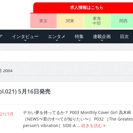
求人情報はこちら
東海
東京
関東
関西
中部
ア
インタビュー
エンタメ
特集
連載企画
目次
 2004
l.021) 5月16日発売
デカい夢を持ってるか？ P003 Monthly Cover Girl 高木
［NEWS〜君のすべてが知りたい〜］ P032 ［The Greates
person’s vibration］SIDE-A …
続きを読む