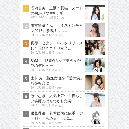
瀧内公美 主演・長編・ヌード
の初が３つ!!!ギラギ...
2014/10/16 に投稿された
雨宮留菜さん 「ミスヤンチャ
ン2016」参戦！マル...
2016/5/16 に投稿された
真琴 セクシーDVDをリリース
した元ひきこもり女子...
2013/4/16 に投稿された
RaMu 18歳Gカップ美少女が
DVDデビュー
2016/4/16 に投稿された
土村 芳 新進女優が「愛の渦」
監督舞台に
2014/7/16 に投稿された
原つむぎ 人気上昇中！愛らし
い笑顔とほんわかした雰...
2021/3/16 に投稿された
稀見理都 乳首残像に触手・ア
ヘ顔・「らめぇ」……エ...
2018/3/16 に投稿された