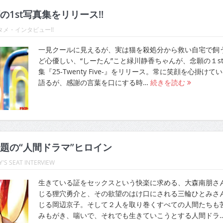
1st写真集をリリース!!
メ・インタビュー!!
一見クールに見えるが、実は猫を殺処分から救い自宅で飼
ど心優しい、“しーたん”こと緑川静香ちゃんが、念願の１s
集『25-Twenty Five-』をリリース。常に笑顔を心掛けて
語るが、感謝の言葉を口にする時…
続きを読む
題の“人間ドラマ”ヒロイン
'S SEAT INTERVIEW
生きている証をセックスという快楽に求める、大森南朋さ
じる狸穴勇介と、その欲望のはけ口にされる三輪ひとみさ
じる岡辺京子。そして２人を取り巻くすべての人間たちも
みもがき、喘いで、それでも生きていこうとする人間ドラ