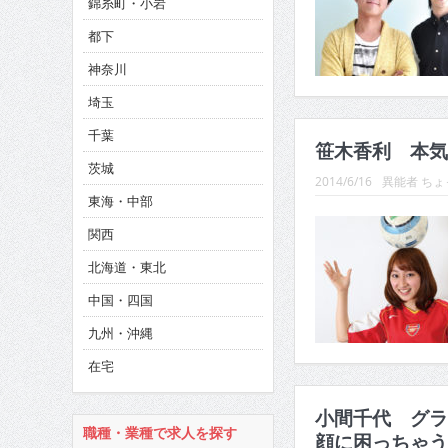
錦糸町・小岩
CINEMA×STYLE 286号
都下
CINEMA×STYLE 285号
神奈川
CINEMA×STYLE 294号
埼玉
千葉
笹木香利 本気
茨城
2014/6/16
異能者 ち
東海・中部
関西
北海道・東北
中国・四国
九州・沖縄
在宅
小間千代 グラ
職種・業種で求人を探す
顔に困っちゃう…