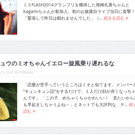
ミスFLASH2014グランプリを獲得した尾崎礼香ちゃんと
Kagamiちゃんが新加入。初のお披露目ライブ当日に直
「緊張して昨日は眠れませんでした」（…
続きを読む
ュウのミオちゃんイエロー旋風乗り遅れるな
'S SEAT INTERVIEW
「恋愛が苦手っていうところはミオと似てます。メンバー
“キュンキュン話”をするだけで、１人だけ顔が赤くなっち
んです」 「この子、めちゃくちゃかわいい！ 見たいから
も早起きしちゃうよね～」とネットでも大評判な、テ…
続
読む