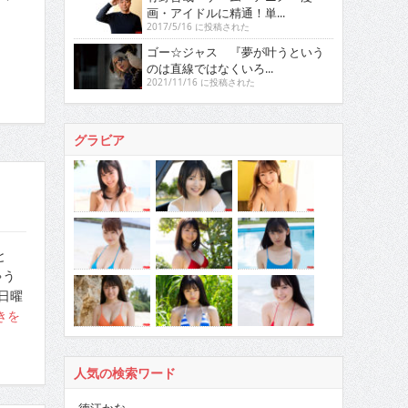
画・アイドルに精通！単...
2017/5/16 に投稿された
撃！
ゴー☆ジャス 『夢が叶うという
のは直線ではなくいろ...
2021/11/16 に投稿された
グラビア
と
ゃう
日曜
きを
人気の検索ワード