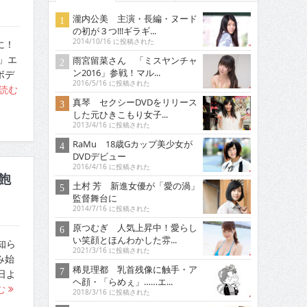
瀧内公美 主演・長編・ヌード
の初が３つ!!!ギラギ...
2014/10/16 に投稿された
に！
」エ
雨宮留菜さん 「ミスヤンチャ
ン2016」参戦！マル...
ボデ
2016/5/16 に投稿された
読む
真琴 セクシーDVDをリリース
した元ひきこもり女子...
2013/4/16 に投稿された
RaMu 18歳Gカップ美少女が
DVDデビュー
2016/4/16 に投稿された
飽
土村 芳 新進女優が「愛の渦」
監督舞台に
2014/7/16 に投稿された
原つむぎ 人気上昇中！愛らし
い笑顔とほんわかした雰...
知ら
2021/3/16 に投稿された
み始
稀見理都 乳首残像に触手・ア
日よ
ヘ顔・「らめぇ」……エ...
む
2018/3/16 に投稿された