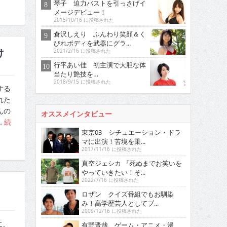
琴子 迫力バストを引っさげイ
メージデビュー！
2015/10/16 に投稿された
倉沢しえり ふんわり笑顔＆く
びれボディを武器にグラ...
け
2021/2/16 に投稿された
行平あい佳 初主演で大胆な体
当たり艶技を…
2018/9/15 に投稿された
する
れた
んの
オススメインタビュー
…
続
東京03 シチュエーション・ドラ
マに出演！苦境を乗...
2017/11/16 に投稿された
真空ジェシカ 『死ぬまでお笑いを
やっていきたい！そ...
2022/7/16 に投稿された
ロザン クイズ番組でもお馴染
み！高学歴芸人としてブ...
2009/12/16 に投稿された
に、
有野晋哉 ゲーム・アニメ・漫