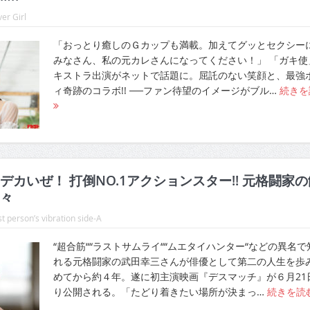
er Girl
「おっとり癒しのＧカップも満載。加えてグッとセクシー
みなさん、私の元カレさんになってください！」 「ガキ使
キストラ出演がネットで話題に。屈託のない笑顔と、最強
ィ奇跡のコラボ!! ──ファン待望のイメージがブル…
続きを
カいぜ！ 打倒NO.1アクションスター!! 元格闘家の
々
t person’s vibration side-A
“超合筋““ラストサムライ““ムエタイハンター“などの異名で
れる元格闘家の武田幸三さんが俳優として第二の人生を歩
めてから約４年。遂に初主演映画『デスマッチ』が６月21
り公開される。「たどり着きたい場所が決まっ…
続きを読