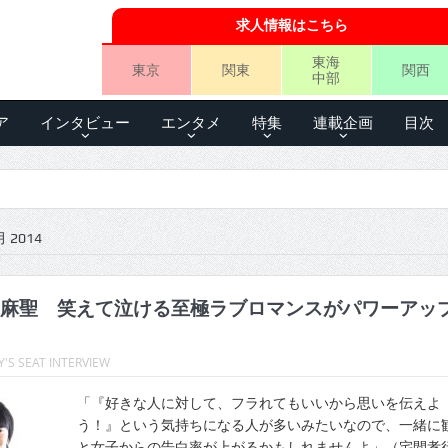
求人情報はこちら
東海
東京
関東
関西
中部
ア
インタビュー
エンタメ
特集
連載企画
目次
 2014
麻聖 笑えて泣ける至極ラブロマンスがパワーアッ
'S SEAT INTERVIEW
「『好きな人に対して、フラれてもいいから思いを伝えよ
う！』という気持ちになる人が多いみたいなので、一緒に
と女子からの告白率が上がるかもしれませんよ」（宅間孝