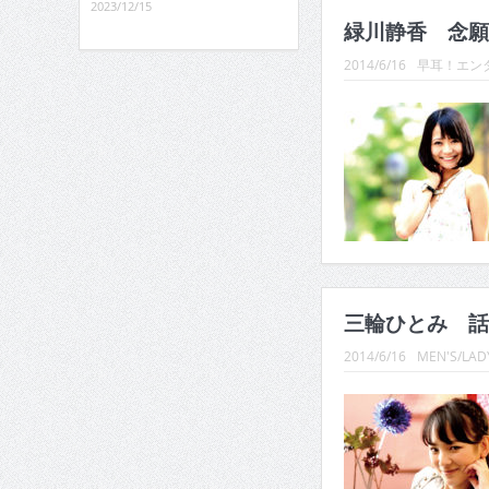
2023/12/15
緑川静香 念願の
2014/6/16
早耳！エンタ
三輪ひとみ 話
2014/6/16
MEN'S/LADY