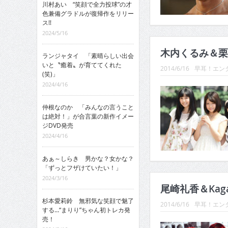
川村あい “笑顔で全力投球”の才
色兼備グラドルが復帰作をリリー
ス!!
2024/5/16
木内くるみ＆栗
ランジャタイ 「素晴らしい出会
いと〝癒着〟が育ててくれた
2014/6/16
早耳！エンタ
(笑)」
2024/4/16
仲根なのか 「みんなの言うこと
は絶対！」が合言葉の新作イメー
ジDVD発売
2024/4/16
あぁ～しらき 男かな？女かな？
「ずっとフザけていたい！」
2024/3/16
尾崎礼香＆Kaga
杉本愛莉鈴 無邪気な笑顔で魅了
2014/6/16
早耳！エンタ
する…“まりり”ちゃん初トレカ発
売！