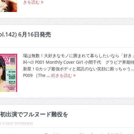
きを読む
l.142) 6月16日発売
場は無数！大好きなモノに囲まれて暮らしたいなら「好き
叫べ!! P001 Monthly Cover Girl 小間千代 グラビア界期
新星！Gカップ最強ボディと屈託のない笑顔に困っちゃう…!
P009 ［The …
続きを読む
初出演でフルヌード難役を
'S SEAT INTERVIEW