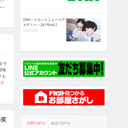
ん…
DNA～ドカントニュースア
カデミー～261号vol.2
2024/5/20
をサ
現地
クも
続き
い笑
月間TOP10
総合TOP10