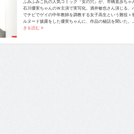
ふみふみこ氏の人気コミック『女の穴』が、市橋直歩ちゃ
石川優実ちゃんのＷ主演で実写化。酒井敏也さん演じる、
でチビでゲイの中年教師を調教する女子高生という難役＋
ルヌード披露をした優実ちゃんに、作品の秘話を聞いた。
きを読む