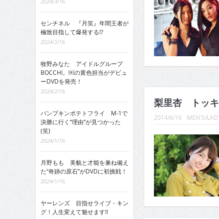
2024/3/16
センチネル 『月笑』年間王者が
極致目指して爆発する!?
2024/2/16
牧野みなた アイドルグループ
BOCCHI。￼の黄色担当がデビュ
ーDVDを発売！
2024/2/16
梨里杏 トッキ
パンプキンポテトフライ M-1で
2014/6/16
MEN'S/LADY
決勝に行く“理由”が見つかった
(笑)
2024/1/16
月野もも 美貌と才能を兼ね備え
た“奇跡の原石”がDVDに初挑戦！
2024/1/16
ヤーレンズ 目指せライブ・キン
グ！人生変えて魅せます!!