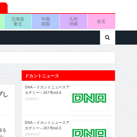
北海道
中国
九州
在宅
東北
四国
沖縄
ドカントニュース
DNA～ドカントニュースア
カデミー～261号vol.4
プし
2024/6/3
DNA～ドカントニュースア
カデミー～261号vol.3
観る
2024/5/27
行）