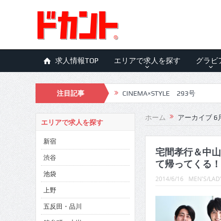
求人情報TOP
エリアで求人を探す
グラビ
注目記事
CINEMA×STYLE 293号
CINEMA×STYLE 292号
ホーム
アーカイブ 6月
エリアで求人を探す
CINEMA×STYLE 291号
新宿
CINEMA×STYLE 290号
宅間孝行＆中山
渋谷
て帰ってくる！
CINEMA×STYLE 289号
池袋
2014/6/16
MEN'S/LADY
CINEMA×STYLE 288号
上野
五反田・品川
CINEMA×STYLE 287号