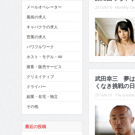
メールオペレーター
2014/6/16
Monthly Cov
風俗の求人
キャバクラの求人
営業の求人
パワフルワーク
ホスト・モデル・AV
接客・販売サービス
クリエイティブ
武田幸三 夢はデ
くなき挑戦の日
ドライバー
2014/6/16
The Greates
副業・在宅・独立
その他
最近の投稿