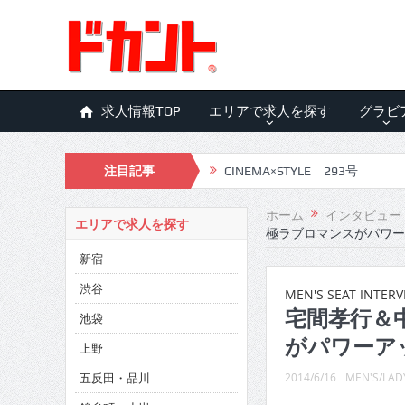
求人情報TOP
エリアで求人を探す
グラビ
注目記事
CINEMA×STYLE 293号
CINEMA×STYLE 292号
ホーム
インタビュー
エリアで求人を探す
極ラブロマンスがパワー
CINEMA×STYLE 291号
新宿
CINEMA×STYLE 290号
渋谷
MEN'S SEAT INTERV
CINEMA×STYLE 289号
宅間孝行＆
池袋
がパワーア
CINEMA×STYLE 288号
上野
五反田・品川
CINEMA×STYLE 287号
2014/6/16
MEN'S/LADY