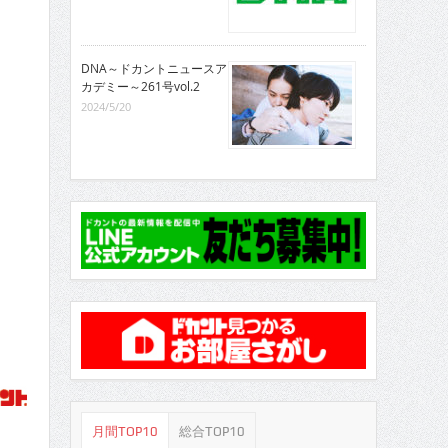
DNA～ドカントニュースア
カデミー～261号vol.2
2024/5/20
月間TOP10
総合TOP10