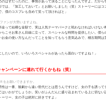
めのはずだったのに、事情があって演ることになったんですよ。だから
影では、『加工しておいて』とお願いしました（笑）ストーリーにはコ
で、僕のコスプレも含めて笑って頂ければと」
るファンが大勢いますよね。
料金って結構な金額で、実は人気テーマパークと戦わなければいけない
からこそお客さん目線に立って、スペシャルな時間を提供したい。僕ら
いお金の使い方なんだってことを知ってもらう意気込みで、稽古期間は
にしたいので、いろいろスペシャルがあったら面白いですよね！」
キャンペーンに連れて行くかもね（笑）
ＰＲをお願いできますか。
男性は一番、観劇から遠い世代だとは思うんですけど、女の子を誘って
てはいかがでしょうか。笑いがふんだんに盛り込まれている上に切ない
トーリー、女の子は絶対に好きですよ」