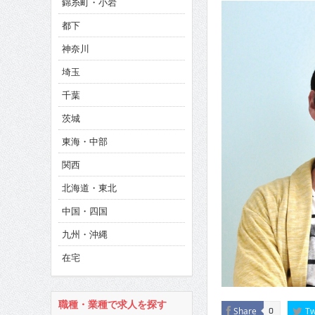
錦糸町・小岩
CINEMA×STYLE 286号
都下
CINEMA×STYLE 285号
神奈川
CINEMA×STYLE 294号
埼玉
千葉
茨城
東海・中部
関西
北海道・東北
中国・四国
九州・沖縄
在宅
職種・業種で求人を探す
Share
Tw
0