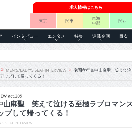
求人情報はこちら
東海
東京
関東
関西
中部
ア
インタビュー
エンタメ
特集
連載企画
目次
MEN'S/LADY'S SEAT INTERVIEW
宅間孝行＆中山麻聖 笑えて泣
アップして帰ってくる！
IEW act.205
中山麻聖 笑えて泣ける至極ラブロマン
ップして帰ってくる！
'S SEAT INTERVIEW