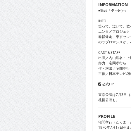
INFORMATION
■舞台『夕 -ゆう-』
INFO
笑って、泣いて、歌
エンタメプロジェク
春群像劇。東京セレ
のラブロマンスが、
CAST＆STAFF
出演／内山理名・上
部力・宅間孝行ら
作・演出／宅間孝行
主催／日本テレビ/株
公式HP
東京公演は7月3日
札幌公演も。
PROFILE
宅間孝行（たくま・
1970年7月17日生