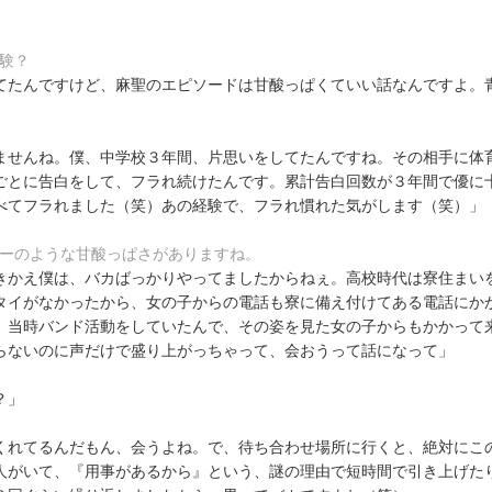
験？
てたんですけど、麻聖のエピソードは甘酸っぱくていい話なんですよ。
ませんね。僕、中学校３年間、片思いをしてたんですね。その相手に体
ごとに告白をして、フラれ続けたんです。累計告白回数が３年間で優に
べてフラれました（笑）あの経験で、フラれ慣れた気がします（笑）」
リーのような甘酸っぱさがありますね。
きかえ僕は、バカばっかりやってましたからねぇ。高校時代は寮住まい
タイがなかったから、女の子からの電話も寮に備え付けてある電話にか
、当時バンド活動をしていたんで、その姿を見た女の子からもかかって
らないのに声だけで盛り上がっちゃって、会おうって話になって」
？」
くれてるんだもん、会うよね。で、待ち合わせ場所に行くと、絶対にこ
人がいて、『用事があるから』という、謎の理由で短時間で引き上げた