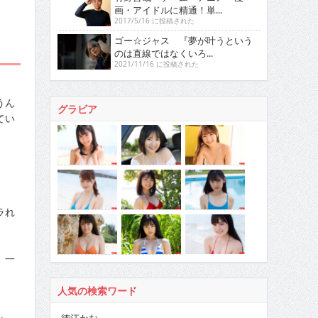
画・アイドルに精通！単...
2017/5/16 に投稿された
ゴー☆ジャス 『夢が叶うという
のは直線ではなくいろ...
2021/11/16 に投稿された
うん
グラビア
てい
ラれ
、一
人気の検索ワード