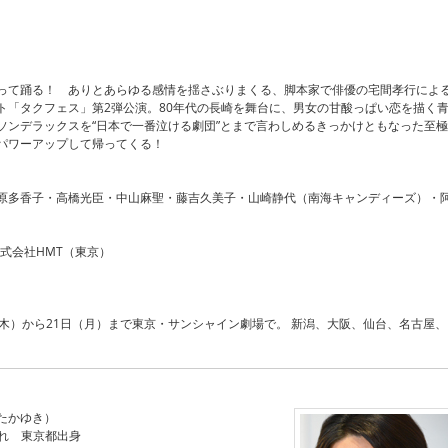
って踊る！ ありとあらゆる感情を揺さぶりまくる、脚本家で俳優の宅間孝行によ
ト「タクフェス」第2弾公演。80年代の長崎を舞台に、男女の甘酸っぱい恋を描く
ソンデラックスを“日本で一番泣ける劇団”とまで言わしめるきっかけともなった至極
パワーアップして帰ってくる！
原多香子・高橋光臣・中山麻聖・藤吉久美子・山崎静代（南海キャンディーズ）・
式会社HMT（東京）
（木）から21日（月）まで東京・サンシャイン劇場で。 新潟、大阪、仙台、名古屋、
たかゆき）
まれ 東京都出身