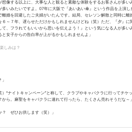
が想像する以上に、大事な人と観ると素敵な体験をするお客さんが多い
が多いみたいですよ。07年に大阪で『あいあい傘』という作品を上演し
で離婚を回避したご夫婦がいたんです。結局、セレソン解散と同時に離
を６～７年、遅らせただけかもしれませんけどね（笑）ただ、『夕』に
して、フラれてもいいから思いを伝えよう！』という気になる人が多い
ると女子からの告白率が上がるかもしれませんよ」
、楽しみは？
？」
笑）“ナイトキャンペーン”と称して、クラブやキャバクラに行ってチケ
すから。麻聖をキャバクラに連れて行ったら、たくさん売れそうだな～
か？ ぜひお供します（笑）」