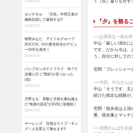
て（笑）凝りもせず
2024/3/16
センチネル 『月笑』年間王者が
極致目指して爆発する!?
『夕』を観る
2024/2/16
──お茶目な一面を
牧野みなた アイドルグループ
中山「厳しい演出に
BOCCHI。￼の黄色担当がデビュ
です。だから今は、
ーDVDを発売！
う、自分に対しての
2024/2/16
宅間「プレッシャー
パンプキンポテトフライ M-1で
決勝に行く“理由”が見つかった
(笑)
──今回、中山さん
2024/1/16
中山「そうです、主
続けた残念な経験が
月野もも 美貌と才能を兼ね備え
た“奇跡の原石”がDVDに初挑戦！
宅間「徳永役は上演
2024/1/16
番、徳永像とマッチ
ヤーレンズ 目指せライブ・キン
──宅間さんは引き
グ！人生変えて魅せます!!