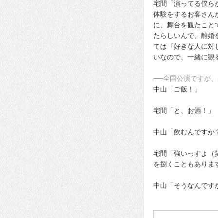
宅間「演ってる僕ら
体験をするお客さん
に、舞台を観たこと
たらしいんで、離婚
ては『好きな人に対
いなので、一緒に観
──全国公演ですが
中山「ご飯！」
宅間「と、お酒！」
中山「飲むんですか
宅間「強いっすよ（
を捌くこともありま
中山「そうなんです