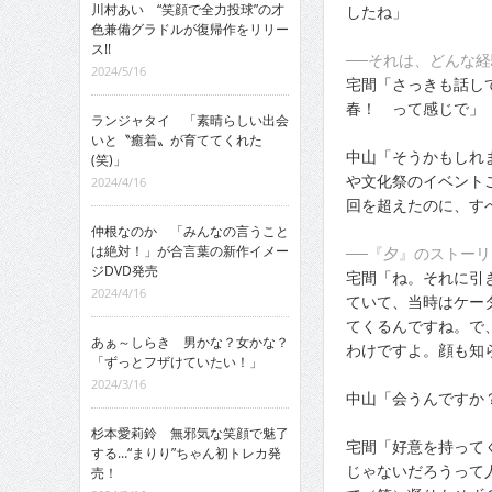
川村あい “笑顔で全力投球”の才
したね」
色兼備グラドルが復帰作をリリー
ス!!
──それは、どんな経
2024/5/16
宅間「さっきも話し
春！ って感じで」
ランジャタイ 「素晴らしい出会
いと〝癒着〟が育ててくれた
中山「そうかもしれ
(笑)」
や文化祭のイベント
2024/4/16
回を超えたのに、す
仲根なのか 「みんなの言うこと
は絶対！」が合言葉の新作イメー
──『夕』のストー
ジDVD発売
宅間「ね。それに引
2024/4/16
ていて、当時はケー
てくるんですね。で
あぁ～しらき 男かな？女かな？
わけですよ。顔も知
「ずっとフザけていたい！」
2024/3/16
中山「会うんですか
杉本愛莉鈴 無邪気な笑顔で魅了
宅間「好意を持って
する…“まりり”ちゃん初トレカ発
じゃないだろうって
売！