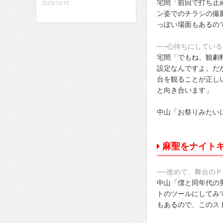
宅間「前回で打ち止
2023/12/15
ン姿でのチラシの撮
っぽい場面もあるの
──心待ちにしてい
宅間「でもね、観劇
設定なんですよ。だ
台を観ることが正し
と向き合います」
中山「お祭りみたい
麻聖をナイト
──改めて、舞台の
中山「僕と同年代の
トのツールにしてみ
もあるので、このス