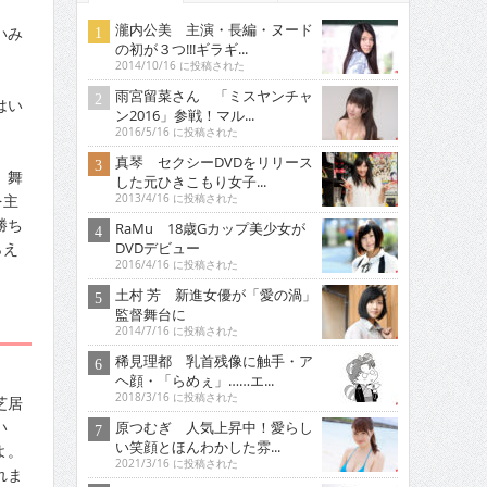
瀧内公美 主演・長編・ヌード
いみ
の初が３つ!!!ギラギ...
2014/10/16 に投稿された
雨宮留菜さん 「ミスヤンチャ
はい
ン2016」参戦！マル...
2016/5/16 に投稿された
真琴 セクシーDVDをリリース
、舞
した元ひきこもり女子...
を主
2013/4/16 に投稿された
勝ち
RaMu 18歳Gカップ美少女が
らえ
DVDデビュー
2016/4/16 に投稿された
土村 芳 新進女優が「愛の渦」
監督舞台に
2014/7/16 に投稿された
稀見理都 乳首残像に触手・ア
ヘ顔・「らめぇ」……エ...
2018/3/16 に投稿された
芝居
い
原つむぎ 人気上昇中！愛らし
い笑顔とほんわかした雰...
よ。
2021/3/16 に投稿された
れま