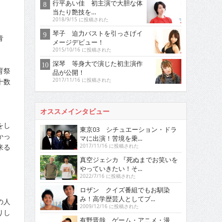
行平あい佳 初主演で大胆な体
当たり艶技を…
2018/9/15 に投稿された
琴子 迫力バストを引っさげイ
青
メージデビュー！
2015/10/16 に投稿された
深琴 等身大で演じた初主演作
育祭
品が公開！
十数
2017/11/16 に投稿された
オススメインタビュー
をし
東京03 シチュエーション・ドラ
かっ
マに出演！苦境を乗...
来る
2017/11/16 に投稿された
真空ジェシカ 『死ぬまでお笑いを
やっていきたい！そ...
2022/7/16 に投稿された
ロザン クイズ番組でもお馴染
み！高学歴芸人としてブ...
の人
2009/12/16 に投稿された
りし
有野晋哉 ゲーム・アニメ・漫