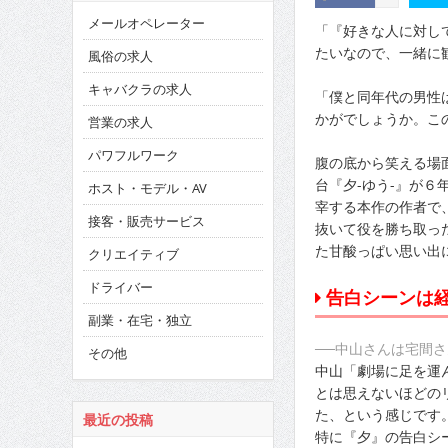
メールオペレーター
「『好きな人に対し
たいなので、一緒に
風俗の求人
キャバクラの求人
「僕と同年代の男性
かがでしょうか。こ
営業の求人
パワフルワーク
腹の底から笑える場
台『夕-ゆう-』が
ホスト・モデル・AV
宰する本作の作者で
接客・販売サービス
抜いて役を勝ち取っ
た甘酸っぱい思い出
クリエイティブ
ドライバー
告白シーンは
副業・在宅・独立
──中山さんは宅間
その他
中山「劇場に足を運
とは思えないほどの
た、という感じです
最近の投稿
特に『夕』の告白シ