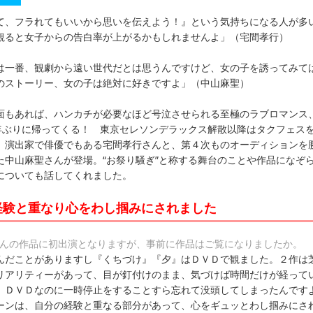
て、フラれてもいいから思いを伝えよう！』という気持ちになる人が多
観ると女子からの告白率が上がるかもしれませんよ」（宅間孝行）
は一番、観劇から遠い世代だとは思うんですけど、女の子を誘ってみて
のストーリー、女の子は絶対に好きですよ」（中山麻聖）
面もあれば、ハンカチが必要なほど号泣させられる至極のラブロマンス
６年ぶりに帰ってくる！ 東京セレソンデラックス解散以降はタクフェス
、演出家で俳優でもある宅間孝行さんと、第４次ものオーディションを
た中山麻聖さんが登場。“お祭り騒ぎ”と称する舞台のことや作品になぞ
についても話してくれました。
経験と重なり心をわし掴みにされました
さんの作品に初出演となりますが、事前に作品はご覧になりましたか。
んだことがありますし『くちづけ』『夕』はＤＶＤで観ました。２作は
リアリティーがあって、目が釘付けのまま、気づけば時間だけが経って
。ＤＶＤなのに一時停止をすることすら忘れて没頭してしまったんです
ーンは、自分の経験と重なる部分があって、心をギュッとわし掴みにさ