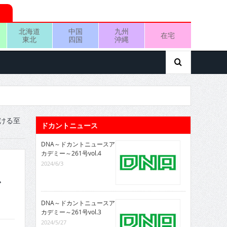
北海道
中国
九州
在宅
東北
四国
沖縄
ける至
ドカントニュース
DNA～ドカントニュースア
カデミー～261号vol.4
2024/6/3
ス
DNA～ドカントニュースア
カデミー～261号vol.3
2024/5/27