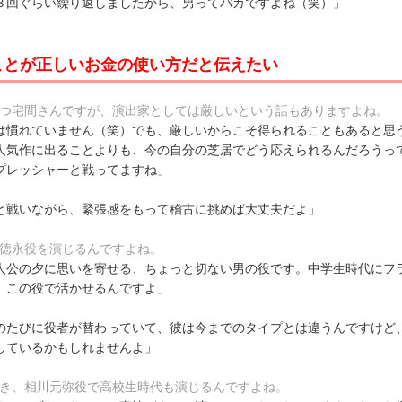
３回ぐらい繰り返しましたから、男ってバカですよね（笑）」
ことが正しいお金の使い方だと伝えたい
持つ宅間さんですが、演出家としては厳しいという話もありますよね。
は慣れていません（笑）でも、厳しいからこそ得られることもあると思
人気作に出ることよりも、今の自分の芝居でどう応えられるんだろうっ
プレッシャーと戦ってますね」
と戦いながら、緊張感をもって稽古に挑めば大丈夫だよ」
は徳永役を演じるんですよね。
人公の夕に思いを寄せる、ちょっと切ない男の役です。中学生時代にフ
、この役で活かせるんですよ」
のたびに役者が替わっていて、彼は今までのタイプとは違うんですけど
しているかもしれませんよ」
続き、相川元弥役で高校生時代も演じるんですよね。