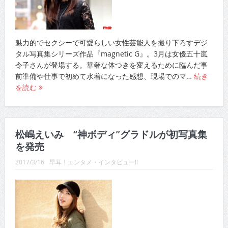
魅力的でセクシーで可愛らしい女性芸能人を撮り下ろすデジ
タル写真集シリーズ作品『magnetic G』。3月は女優五十嵐
令子さんが登場する。華奢な体つきを変えるために臨んだ事
前準備や仕事で初めて水着になった感想、現場でのマ…
続き
を読む
松嶋えいみ “神ボディ”グラドルが初写真集
を発売
2017/3/16
早耳！エンタメ・インタビュー!!