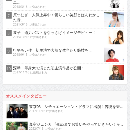
エ...
2018/3/16 に投稿された
原つむぎ 人気上昇中！愛らしい笑顔とほんわかし
た雰...
2021/3/16 に投稿された
琴子 迫力バストを引っさげイメージデビュー！
2015/10/16 に投稿された
行平あい佳 初主演で大胆な体当たり艶技を…
2018/9/15 に投稿された
深琴 等身大で演じた初主演作品が公開！
2017/11/16 に投稿された
オススメインタビュー
東京03 シチュエーション・ドラマに出演！苦境を乗...
2017/11/16 に投稿された
真空ジェシカ 『死ぬまでお笑いをやっていきたい！そ...
2022/7/16 に投稿された