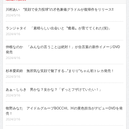
川村あい “笑顔で全力投球”の才色兼備グラドルが復帰作をリリース!!
2024/5/16
ランジャタイ 「素晴らしい出会いと〝癒着〟が育ててくれた(笑)」
2024/4/16
仲根なのか 「みんなの言うことは絶対！」が合言葉の新作イメージDVD
発売
2024/4/16
杉本愛莉鈴 無邪気な笑顔で魅了する…“まりり”ちゃん初トレカ発売！
2024/3/16
あぁ～しらき 男かな？女かな？「ずっとフザけていたい！」
2024/3/16
牧野みなた アイドルグループBOCCHI。￼の黄色担当がデビューDVDを発
売！
2024/2/16