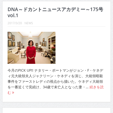
DNA～ドカントニュースアカデミー～175号
vol.1
2017/3/20
NEWS
今月のPICK UP!! ナタリー・ポートマンがジョン・F・ケネデ
ィ元大統領夫人ジャクリーン・ケネディを演じ、大統領暗殺
事件をファーストレディの視点から描いた。ケネディ大統領
を一番近くで見続け、34歳で未亡人となった妻・…
続きを読
む