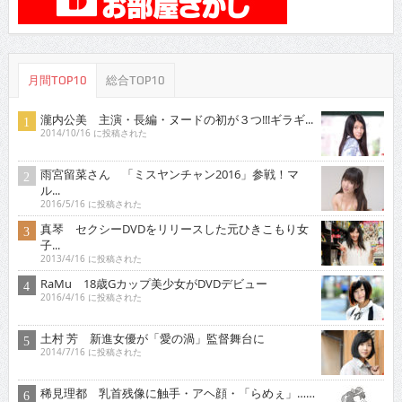
月間TOP10
総合TOP10
瀧内公美 主演・長編・ヌードの初が３つ!!!ギラギ...
2014/10/16 に投稿された
雨宮留菜さん 「ミスヤンチャン2016」参戦！マ
ル...
2016/5/16 に投稿された
真琴 セクシーDVDをリリースした元ひきこもり女
子...
2013/4/16 に投稿された
RaMu 18歳Gカップ美少女がDVDデビュー
2016/4/16 に投稿された
土村 芳 新進女優が「愛の渦」監督舞台に
2014/7/16 に投稿された
稀見理都 乳首残像に触手・アヘ顔・「らめぇ」……