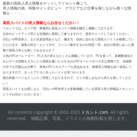
最新の高収入求人情報をゲットしてドカント稼ごう。
求人情報の他、特集やインタビュー、グラビアなど仕事を探しながら様々な情
報も・・・。
高収入バイトの求人情報ならお任せください！
ドカントでは、エリア別・業種別に高収入バイト情報を幅広く掲載しております。
注目のピックアップ求人も定期的に更新して参りますので、是非チェックしてみてください。
日払いや即決求人、また社員登用ありなど、働き方・目的に合わせて高収入バイトを検索してい
ただけます。接客が好き！という方や、コツコツ集中するのが得意！等、自分の長所にあった業
種で高収入求人を探してみませんか？
人気のPCオペレーター、PC入力の求人もたくさん掲載しています。PCを使って、各種数値化さ
れたデータ情報を入力したり原稿を書いたりするのがPCオペレーターの主な業務です。未経験
の方でも可能なお仕事で、将来のPCスキルアップも見込めます。新着求人情報も続々追加して
おりますので、きっとアナタに合ったバイトが見つかります。
面白特集ページもたっぷりご用意しておりますので、どうぞ楽しみながら求人を探してくださ
い！
高収入バイトをお探しなら、日払いや即決求人を多数掲載している高収入求人情報誌ドカントへ
どうぞお任せくださいませ！
All contents copyright © 2002-2025
ドカント.com
. All rights
reserved. 掲載記事、写真、イラストの無断転載を禁じます。