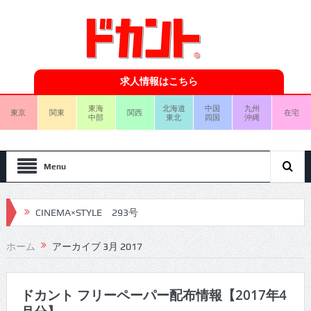
求人情報はこちら
東海
北海道
中国
九州
東京
関東
関西
在宅
中部
東北
四国
沖縄
Menu
CINEMA×STYLE 293号
CINEMA×STYLE 292号
ホーム
アーカイブ 3月 2017
CINEMA×STYLE 291号
CINEMA×STYLE 290号
ドカント フリーペーパー配布情報【2017年4
CINEMA×STYLE 289号