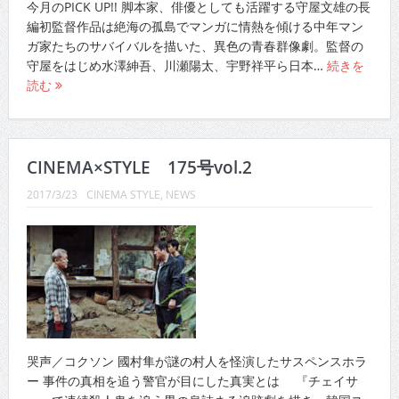
今月のPICK UP!! 脚本家、俳優としても活躍する守屋文雄の長
編初監督作品は絶海の孤島でマンガに情熱を傾ける中年マン
ガ家たちのサバイバルを描いた、異色の青春群像劇。監督の
守屋をはじめ水澤紳吾、川瀬陽太、宇野祥平ら日本…
続きを
読む
CINEMA×STYLE 175号vol.2
2017/3/23
CINEMA STYLE
,
NEWS
哭声／コクソン 國村隼が謎の村人を怪演したサスペンスホラ
ー 事件の真相を追う警官が目にした真実とは 『チェイサ