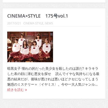
CINEMA×STYLE 175号vol.1
2017/3/21
CINEMA STYLE
,
NEWS
暗黒女子 憧れの的だった美少女を殺したのは誰だ? キラキラ
した表の顔に潜む悪女を探せ 読んでイヤな気持ちになる最
悪の結末だが、後味が悪ければ悪いほどクセになってしまう
魅惑のミステリー＝〈イヤミス〉。今や一大人気ジャンル…
続きを読む