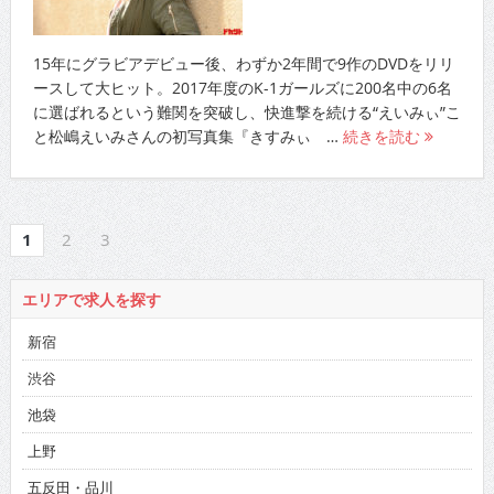
15年にグラビアデビュー後、わずか2年間で9作のDVDをリリ
ースして大ヒット。2017年度のK-1ガールズに200名中の6名
に選ばれるという難関を突破し、快進撃を続ける“えいみぃ”こ
と松嶋えいみさんの初写真集『きすみぃ …
続きを読む
1
2
3
エリアで求人を探す
新宿
渋谷
池袋
上野
五反田・品川