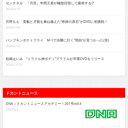
センチネル 『月笑』年間王者が極致目指して爆発する!?
2024/2/16
月野もも 美貌と才能を兼ね備えた“奇跡の原石”がDVDに初挑戦！
2024/1/16
パンプキンポテトフライ M-1で決勝に行く“理由”が見つかった(笑)
2024/1/16
松嶋えいみ “ミラクル神ボディ”グラドルが卒業DVDをリリース
2023/12/15
ドカントニュース
DNA～ドカントニュースアカデミー～261号vol.4
2024/6/3