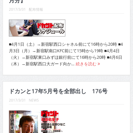
月分】
CINEMA×STYLE 288号
2017/3/31
配布情報
CINEMA×STYLE 287号
CINEMA×STYLE 286号
CINEMA×STYLE 285号
■4月1日（土）→新宿駅西口シャネル前にて16時から20時 ■4
月3日（月）→新宿駅南口KFC前にて15時から19時 ■4月4日
CINEMA×STYLE 294号
（火）→新宿駅東口みずほ銀行前にて16時から20時 ■4月6日
（木）→新宿駅西口大ガード向か…
続きを読む
ドカンと17年5月号を全部出し 176号
2017/3/31
NEWS