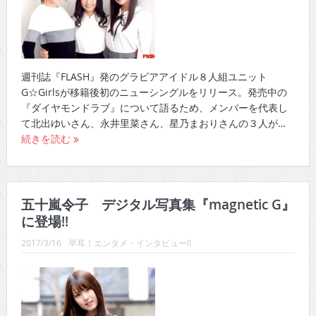
週刊誌『FLASH』発のグラビアアイドル８人組ユニット
G☆Girlsが移籍後初のニューシングルをリリース。発売中の
『ダイヤモンドラブ』について語るため、メンバーを代表し
て北出ゆいさん、永井里菜さん、星乃まおりさんの３人が…
続きを読む
五十嵐令子 デジタル写真集『magnetic G』
に登場!!
2017/3/16
早耳！エンタメ・インタビュー!!