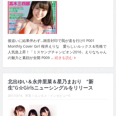
後追いに結果伴わず…雑音封印で我が道を行け!! P001
Monthly Cover Girl 桜井えりな 愛らしいルックス＆性格で
人気急上昇！「ミスヤングチャンピオン2016」えりなちゃん
の魅力と素顔が全開 P009 …
続きを読む
北出ゆい＆永井里菜＆星乃まおり “新
生”G☆Girlsニューシングルをリリース
2017/3/16
早耳！エンタメ・インタビュー!!