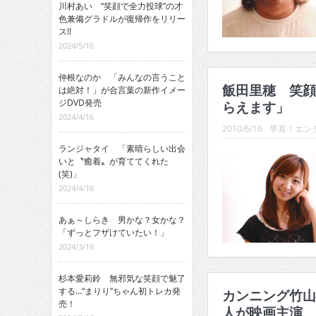
川村あい “笑顔で全力投球”の才
色兼備グラドルが復帰作をリリー
ス!!
2024/5/16
仲根なのか 「みんなの言うこと
飯田里穂 笑顔
は絶対！」が合言葉の新作イメー
ジDVD発売
らえます」
2024/4/16
2010/6/16
早耳！エンタ
ランジャタイ 「素晴らしい出会
いと〝癒着〟が育ててくれた
(笑)」
2024/4/16
あぁ～しらき 男かな？女かな？
「ずっとフザけていたい！」
2024/3/16
杉本愛莉鈴 無邪気な笑顔で魅了
する…“まりり”ちゃん初トレカ発
カンニング竹山
売！
人が映画主演