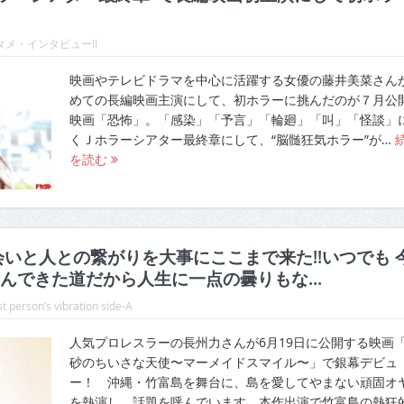
メ・インタビュー!!
映画やテレビドラマを中心に活躍する女優の藤井美菜さん
めての長編映画主演にして、初ホラーに挑んだのが７月公
映画「恐怖」。「感染」「予言」「輪廻」「叫」「怪談」
くＪホラーシアター最終章にして、“脳髄狂気ホラー”が…
を読む
会いと人との繋がりを大事にここまで来た!!いつでも 
んできた道だから人生に一点の曇りもな...
t person’s vibration side-A
人気プロレスラーの長州力さんが6月19日に公開する映画
砂のちいさな天使〜マーメイドスマイル〜」で銀幕デビュ
ー！ 沖縄・竹富島を舞台に、島を愛してやまない頑固オ
を熱演し、話題を呼んでいます。本作出演で竹富島の熱狂