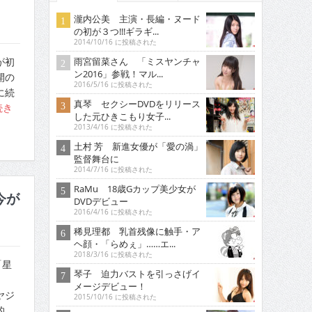
瀧内公美 主演・長編・ヌード
の初が３つ!!!ギラギ...
2014/10/16 に投稿された
雨宮留菜さん 「ミスヤンチャ
が初
ン2016」参戦！マル...
開の
2016/5/16 に投稿された
に続
真琴 セクシーDVDをリリース
続き
した元ひきこもり女子...
2013/4/16 に投稿された
土村 芳 新進女優が「愛の渦」
監督舞台に
2014/7/16 に投稿された
RaMu 18歳Gカップ美少女が
今が
DVDデビュー
2016/4/16 に投稿された
稀見理都 乳首残像に触手・ア
ヘ顔・「らめぇ」……エ...
2018/3/16 に投稿された
「星
琴子 迫力バストを引っさげイ
メージデビュー！
ヤジ
2015/10/16 に投稿された
的…