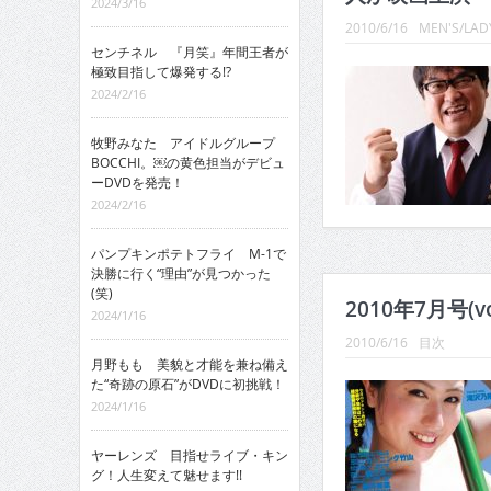
2024/3/16
2010/6/16
MEN'S/LADY
センチネル 『月笑』年間王者が
極致目指して爆発する!?
2024/2/16
牧野みなた アイドルグループ
BOCCHI。￼の黄色担当がデビュ
ーDVDを発売！
2024/2/16
パンプキンポテトフライ M-1で
決勝に行く“理由”が見つかった
(笑)
2010年7月号(v
2024/1/16
2010/6/16
目次
月野もも 美貌と才能を兼ね備え
た“奇跡の原石”がDVDに初挑戦！
2024/1/16
ヤーレンズ 目指せライブ・キン
グ！人生変えて魅せます!!