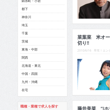
錦糸町・小岩
CINEMA×STYLE 286号
都下
CINEMA×STYLE 285号
神奈川
CINEMA×STYLE 294号
埼玉
千葉
菜葉菜 米オー
茨城
切り!!
東海・中部
2010/6/16
早耳！エンタ
関西
北海道・東北
中国・四国
九州・沖縄
在宅
職種・業種で求人を探す
藤井美菜 “J