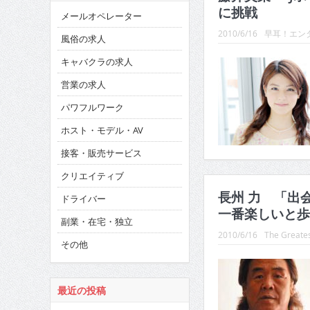
に挑戦
メールオペレーター
2010/6/16
早耳！エンタ
風俗の求人
キャバクラの求人
営業の求人
パワフルワーク
ホスト・モデル・AV
接客・販売サービス
クリエイティブ
長州 力 「出
ドライバー
一番楽しいと歩
副業・在宅・独立
2010/6/16
The Greates
その他
最近の投稿