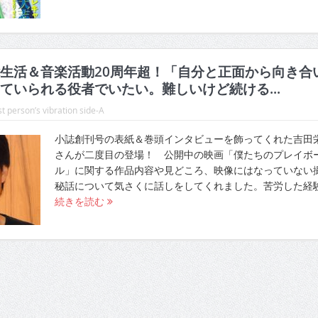
生活＆音楽活動20周年超！「自分と正面から向き合
ていられる役者でいたい。難しいけど続ける...
t person’s vibration side-A
小誌創刊号の表紙＆巻頭インタビューを飾ってくれた吉田
さんが二度目の登場！ 公開中の映画「僕たちのプレイボ
ル」に関する作品内容や見どころ、映像にはなっていない
秘話について気さくに話しをしてくれました。苦労した経
続きを読む