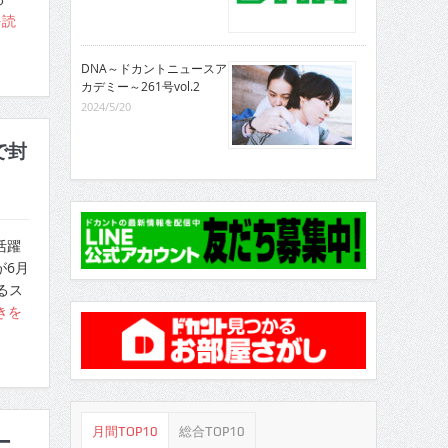
を読
DNA～ドカントニュースア
カデミー～261号vol.2
2024/5/20
で封
活躍
が6月
るス
きを
月間TOP10
総合TOP10
ー