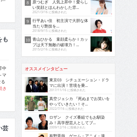
原つむぎ 人気上昇中！愛らし
い笑顔とほんわかした雰...
2021/3/16 に投稿された
行平あい佳 初主演で大胆な体
当たり艶技を…
2018/9/15 に投稿された
をも
青山ひかる 童顔柔らかＩカッ
プは天下無敵の破壊力！...
2015/2/16 に投稿された
昇中
オススメインタビュー
～マ
東京03 シチュエーション・ドラ
なる
マに出演！苦境を乗...
続き
2017/11/16 に投稿された
真空ジェシカ 『死ぬまでお笑いを
やっていきたい！そ...
2022/7/16 に投稿された
ロザン クイズ番組でもお馴染
み！高学歴芸人としてブ...
い芸
2009/12/16 に投稿された
有野晋哉 ゲーム・アニメ・漫