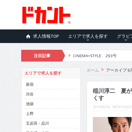
求人情報TOP
エリアで求人を探す
グラビ
注目記事
CINEMA×STYLE 293号
CINEMA×STYLE 292号
ホーム
アーカイブ 6月
エリアで求人を探す
CINEMA×STYLE 291号
新宿
CINEMA×STYLE 290号
稲川淳二 夏が
渋谷
くす
CINEMA×STYLE 289号
池袋
2010/6/16
MEN'S/LADY
CINEMA×STYLE 288号
上野
五反田・品川
CINEMA×STYLE 287号