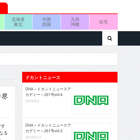
北海道
中国
九州
在宅
東北
四国
沖縄
ドカントニュース
DNA～ドカントニュースア
カデミー～261号vol.4
り尽
2024/6/3
DNA～ドカントニュースア
です
カデミー～261号vol.3
なる
2024/5/27
る