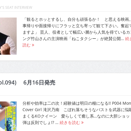
'S SEAT INTERVIEW
「観るとホッとするし、自分も頑張るか！ と思える映画。
事帰りや面接帰りにフラッと立ち寄って観て下さい。奮起
ますよ」 芸人、役者として幅広い層から人気を得ているカ
ング竹山さんの主演映画「ねこタクシー」が絶賛公開…
続
読む
ol.094) 6月16日発売
分析や効率は二の次！経験値は明日の糧になる!! P004 Mont
Cover Girl 滝沢乃南 こぼれ落ちそうなバストを武器に悩
まくるKOクイーン 愛らしくて癒し系…なのに大胆ショッ
弾は反則でしょ!? …
続きを読む