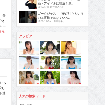
画・アイドルに精通！単...
2017/5/16 に投稿された
ゴー☆ジャス 『夢が叶うという
 仕
のは直線ではなくいろ...
でき
2021/11/16 に投稿された
ンニ
きを
グラビア
hly
殺し
ト連
人気の検索ワード