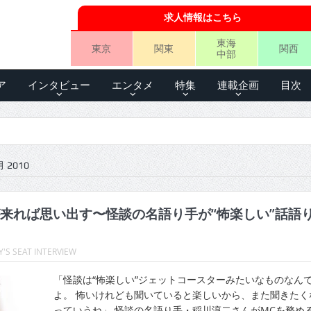
求人情報はこちら
東海
東京
関東
関西
中部
ア
インタビュー
エンタメ
特集
連載企画
目次
 2010
来れば思い出す〜怪談の名語り手が“怖楽しい”話語
'S SEAT INTERVIEW
「怪談は“怖楽しい”ジェットコースターみたいなものなん
よ。 怖いけれども聞いていると楽しいから、また聞きたく
っていうね」 怪談の名語り手・稲川淳二さんがMCを務め