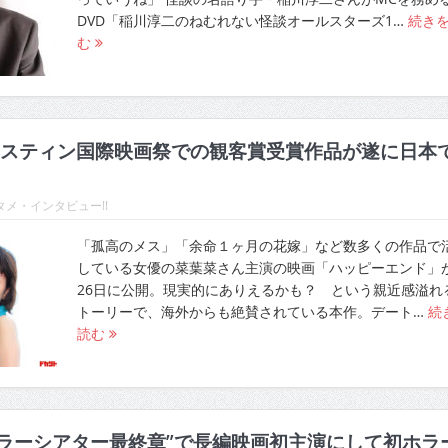
DVD「稲川淳二のねむれない怪談オールスターズ1…
続き
む
スティン国際映画祭での観客賞受賞作品が遂に日本
メ・インタビュー!!
「孤高のメス」「余命１ヶ月の花嫁」など数多くの作品で
している女優の菜葉菜さん主演の映画「ハッピーエンド」
26日に公開。現実的にありえるかも？ という親近感溢れ
トーリーで、海外からも絶賛されている本作。デート…
続
読む
ホラーシアター最終章”で長編映画初主演にして初ホラ