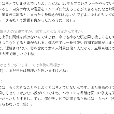
とは考えていませんでしたよ。ただね、35年もプロレスラーをやってい
かるし、自分の考えや意思をスムーズに伝えることができるんだなと映
。業界外に出ると、まったく身動きが取れないんですよ。あれがリング
ワークも軽くて滑舌も良かっただろうに（笑）」
の娘さんの父親ですが、家ではどんなお父さんですか。
も上手に関係を築けないんですよね。今でも小さな頃と同じ接し方をし
きつこうとすると嫌がられる。僕の中では一番可愛い時期で記憶が止ま
ど、理解されない。妻を含めて女４人対男は僕１人だから、立場も強く
番大変で難しいですね」
りがとうございます。では今後の目標は？
笑）。まだ当分は無理だと思いますけどね」
？
ては、もう大きなことをしようとは考えていないんです。また映画のオ
同じくセリフが少ない役がいいですね。バラエティ番組は面白い答えを
手だったりもするし。でも、僕がテレビで活躍するためには、もっと（
もらわないと（笑）」