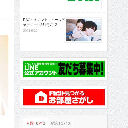
DNA～ドカントニュースア
カデミー～261号vol.2
2024/5/20
月間TOP10
総合TOP10