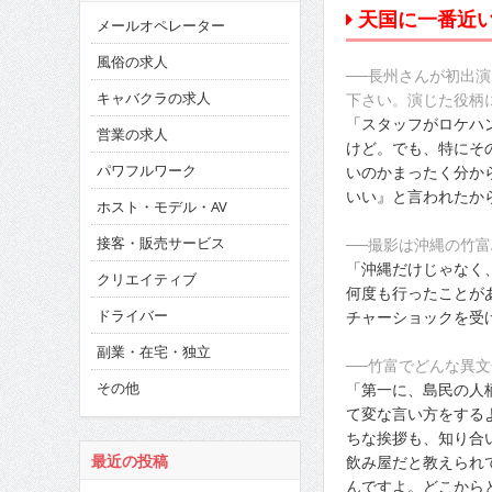
天国に一番近
メールオペレーター
風俗の求人
──長州さんが初出
キャバクラの求人
下さい。演じた役柄
「スタッフがロケハ
営業の求人
けど。でも、特にそ
パワフルワーク
いのかまったく分か
いい』と言われたか
ホスト・モデル・AV
接客・販売サービス
──撮影は沖縄の竹
「沖縄だけじゃなく
クリエイティブ
何度も行ったことが
ドライバー
チャーショックを受
副業・在宅・独立
──竹富でどんな異
その他
「第一に、島民の人
て変な言い方をする
ちな挨拶も、知り合
飲み屋だと教えられ
最近の投稿
んですよ。どこから