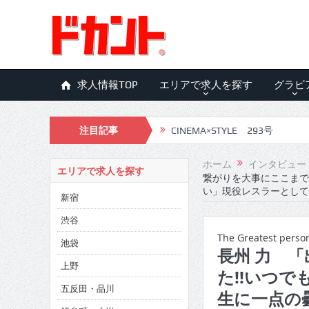
求人情報TOP
エリアで求人を探す
グラビ
注目記事
CINEMA×STYLE 293号
CINEMA×STYLE 292号
ホーム
インタビュー
エリアで求人を探す
繋がりを大事にここまで
CINEMA×STYLE 291号
い」現役レスラーとして
新宿
CINEMA×STYLE 290号
渋谷
CINEMA×STYLE 289号
The Greatest pers
池袋
長州 力 
CINEMA×STYLE 288号
上野
た!!いつ
五反田・品川
CINEMA×STYLE 287号
生に一点の