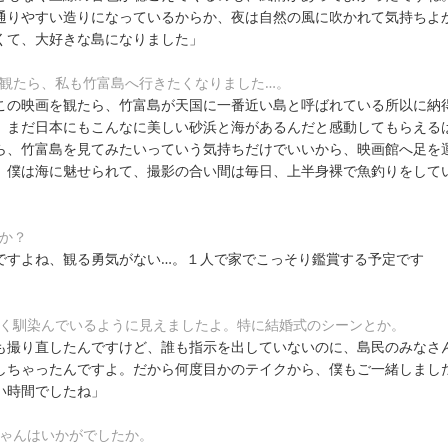
通りやすい造りになっているからか、夜は自然の風に吹かれて気持ちよ
くて、大好きな島になりました」
を観たら、私も竹富島へ行きたくなりました…。
この映画を観たら、竹富島が天国に一番近い島と呼ばれている所以に納
。まだ日本にもこんなに美しい砂浜と海があるんだと感動してもらえる
ら、竹富島を見てみたいっていう気持ちだけでいいから、映画館へ足を
。僕は海に魅せられて、撮影の合い間は毎日、上半身裸で魚釣りをして
か？
ですよね、観る勇気がない…。１人で家でこっそり鑑賞する予定です
ごく馴染んでいるように見えましたよ。特に結婚式のシーンとか。
も撮り直したんですけど、誰も指示を出していないのに、島民のみなさ
しちゃったんですよ。だから何度目かのテイクから、僕もご一緒しまし
い時間でしたね」
ちゃんはいかがでしたか。