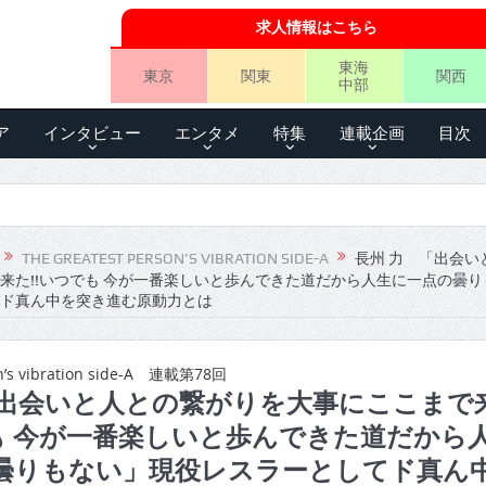
求人情報はこちら
東海
東京
関東
関西
中部
ア
インタビュー
エンタメ
特集
連載企画
目次
THE GREATEST PERSON’S VIBRATION SIDE-A
長州 力 「出会い
来た!!いつでも 今が一番楽しいと歩んできた道だから人生に一点の曇り
ド真ん中を突き進む原動力とは
on’s vibration side-A 連載第78回
「出会いと人との繋がりを大事にここまで
でも 今が一番楽しいと歩んできた道だから
曇りもない」現役レスラーとしてド真ん