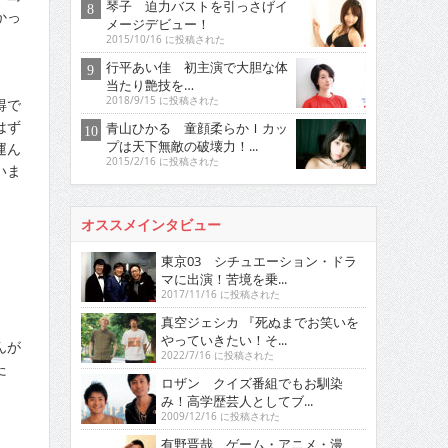
琴子 迫力バストを引っさげイ
かっ
メージデビュー！
2015/10/16 に投稿された
行平あい佳 初主演で大胆な体
当たり艶技を…
2018/9/15 に投稿された
得で
はず
青山ひかる 童顔柔らかＩカッ
プは天下無敵の破壊力！...
運ん
2015/2/16 に投稿された
いま
オススメインタビュー
東京03 シチュエーション・ドラ
マに出演！苦境を乗...
2017/11/16 に投稿された
真空ジェシカ 『死ぬまでお笑いを
やっていきたい！そ...
んが
2022/7/16 に投稿された
た
ロザン クイズ番組でもお馴染
み！高学歴芸人としてブ...
2009/12/16 に投稿された
有野晋哉 ゲーム・アニメ・漫