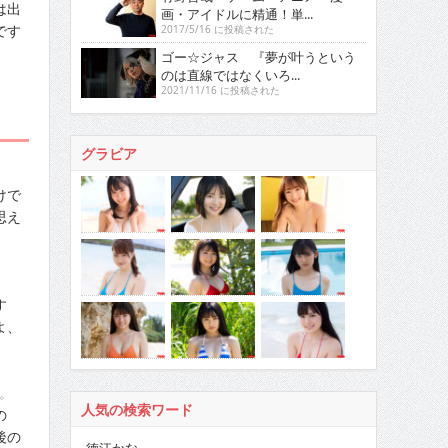
は出
画・アイドルに精通！単...
です
2017/5/16 に投稿された
ゴー☆ジャス 『夢が叶うという
のは直線ではなくいろ...
2021/11/16 に投稿された
グラビア
けで
思え
す
よ、
。
人気の検索ワード
の
後の