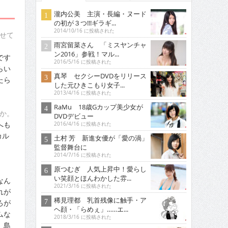
瀧内公美 主演・長編・ヌード
の初が３つ!!!ギラギ...
2014/10/16 に投稿された
せて
雨宮留菜さん 「ミスヤンチャ
ン2016」参戦！マル...
です
2016/5/16 に投稿された
らい
真琴 セクシーDVDをリリース
たら
した元ひきこもり女子...
2013/4/16 に投稿された
RaMu 18歳Gカップ美少女が
か。
DVDデビュー
へも
2016/4/16 に投稿された
カル
土村 芳 新進女優が「愛の渦」
監督舞台に
2014/7/16 に投稿された
原つむぎ 人気上昇中！愛らし
い笑顔とほんわかした雰...
なん
2021/3/16 に投稿された
れが
稀見理都 乳首残像に触手・ア
ろが
ヘ顔・「らめぇ」……エ...
ムな
2018/3/16 に投稿された
。島