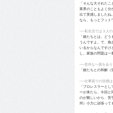
「そんな大それたこ
業界のこともよく分
出て実感しましたね
なら、もっとフット
──私生活では３人
「娘たちとは、どう
うんですよ。で、抱
いるからなんですけ
し。家族の問題は一
──意外な一面をあ
「娘たちとの和解（
──仕事面での目標は
「プロレスラーとし
ーが来たら、今回と
のが難しいから、苦
州）小力に頑張って