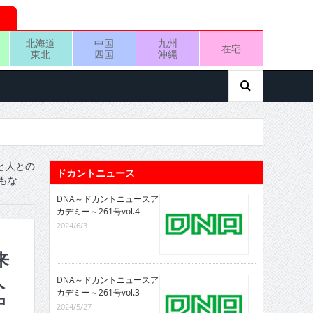
北海道
中国
九州
在宅
東北
四国
沖縄
と人との
ドカントニュース
もな
DNA～ドカントニュースア
カデミー～261号vol.4
2024/6/3
来
人
DNA～ドカントニュースア
カデミー～261号vol.3
中
2024/5/27