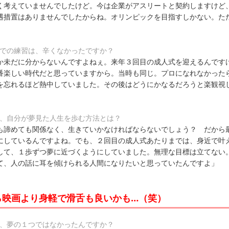
く考えていませんでしたけど。今は企業がアスリートと契約しますけど
遇措置はありませんでしたからね。オリンピックを目指すしかない。た
中での練習は、辛くなかったですか？
か未だに分からないんですよねぇ。来年３回目の成人式を迎えるんです
番楽しい時代だと思っていますから。当時も同じ。プロになれなかった
を忘れるほど熱中していました。その後はどうにかなるだろうと楽観視
に、自分が夢見た人生を歩む方法とは？
も諦めても関係なく、生きていかなければならないでしょう？ だから
にしているんですよね。でも、２回目の成人式あたりまでは、身近で叶
して、１歩ずつ夢に近づくようにしていました。無理な目標は立てない
て、人の話に耳を傾けられる人間になりたいと思っていたんですよ」
ら映画より身軽で滑舌も良いかも…（笑）
は、夢の１つではなかったんですか？