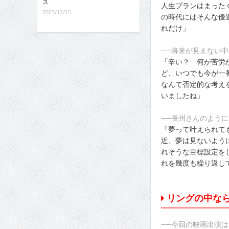
ス
人生プランはまった
2023/12/15
の時代にはそんな優
れだけ」
──将来が見えない
「辛い？ 何が苦労
ど、いつでも今が一
なんて否定的な考え
いましたね」
──長州さんのよう
「夢って叶えられて
近、夢は見ないよう
れそうな目標設定を
れを幾度も繰り返し
リングの中な
──今回の映画出演