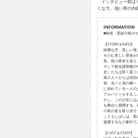
インタビュー前はそ
くな方。強い男の内
INFORMATION
■映画「星砂の島の
【STORY＆INFO】
綺麗な空、美しい海
をのむ美しい景色が
島。島の将来を巡り
そして観光課勤務の
史）たちは喧々囂々
島の人々からは笑顔
朝、光一と弟の瞬一
に倒れている一人の
アルバイトをするこ
かし、この少女には
を舞台に展開する、
の島の姿を取り戻そ
こともしばしば。島
披露するなど劇中で
【CAST＆STAFF】