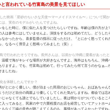
いと言われている竹富島の美景を見てほしい
演した映画「星砂のちいさな天使〜マーメイドスマイル〜」について聞か
には、実在のモデルがいたんですよね。
ンをした時に、僕に似た人を見つけたらしいですね。年齢は僕の方が上
の人は参考にはしていませんよ。演技をするのは初めてだし、どうした
らなかったから、喜多監督の指示に従っただけ。『とにかく怒ってくれ
ら、なるべく滑舌よく怒鳴ってみました（笑）」
富島で行われたそうですね。長州さんは、以前から沖縄に愛着があったと
、温暖で海がキレイな場所が大好きなんですよ。海外はもちろん、沖縄
ありますよ。でも、竹富島は初めて。行ってみたら何て言うのかなぁ…
けましたね」
文化を体験したんですか？
柄がとにかく優しい。僕が泊まった民宿のおじいちゃん、おばあちゃん
ようだけど自分の両親より優しくしてくれた気がしますね。都会では忘
いじゃなくても誰とでもしていましたし。夜は明かりがついているとこ
て入ってみると、民家の中で六畳程度のお店を経営していてアットホー
ともなく三線の音色が聴こえてくるのも、風情があってよかったですね