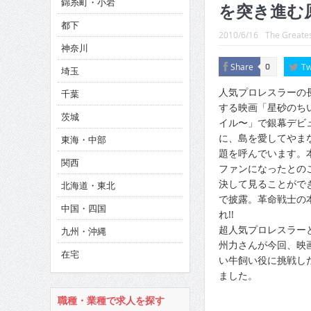
錦糸町・小岩
CINEMA×STYLE 286号
を突き進む
都下
CINEMA×STYLE 285号
2010/6/16
The Greates
神奈川
CINEMA×STYLE 294号
Share
Tw
0
埼玉
人気プロレスラーの長
千葉
する映画「星砂のち
茨城
イル〜」で銀幕デビ
に、島を愛してやま
東海・中部
題を呼んでいます。
関西
ファンになったとの
決して見ることがで
北海道・東北
で披露。革命戦士の
中国・四国
れ!!
超人気プロレスラー
九州・沖縄
州力さんが今回、映
在宅
い牛飼い役に挑戦し
ました。
職種・業種で求人を探す