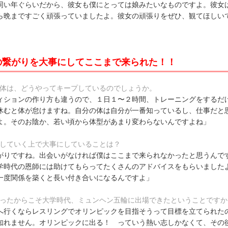
同い年ぐらいだから、彼女も僕にとっては娘みたいなものですよ。彼女
ら晩まですごく頑張っていましたよ。彼女の頑張りをぜひ、観てほしい
の繋がりを大事にしてここまで来られた！！
康体は、どうやってキープしているのでしょうか。
ィションの作り方も違うので、１日１〜２時間、トレーニングをするだ
休むと体が怠けますね。自分の体は自分が一番知っているし、仕事だと
よ。そのお陰か、若い頃から体型があまり変わらないんですよね」
をしていく上で大事にしていることは？
がりですね。出会いがなければ僕はここまで来られなかったと思うんで
学時代の恩師には助けてもらってたくさんのアドバイスをもらいました
一度関係を築くと長い付き合いになるんですよ」
らったからこそ大学時代、ミュンヘン五輪に出場できたということですか
へ行くならレスリングでオリンピックを目指そうって目標を立てられた
知れません。オリンピックに出る！ っていう熱い志しかなくて、その