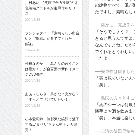
川村あい “笑顔で全力投球”の才
の建物すべて、風が
色兼備グラドルが復帰作をリリー
たですし。素晴らし
ス!!
2024/5/16
──確かに。完成作
「そうでしょう？ 
ランジャタイ 「素晴らしい出会
きると思うんですよ
いと〝癒着〟が育ててくれた
(笑)」
なんですよね。だか
2024/4/16
でくれるとうれしい
したよ」
仲根なのか 「みんなの言うこと
は絶対！」が合言葉の新作イメー
──完成作は観ました
ジDVD発売
「実は観ていないん
2024/4/16
（笑）」
あぁ～しらき 男かな？女かな？
──島民の方々とす
「ずっとフザけていたい！」
「あのシーンは何度
2024/3/16
勝手にお酒を飲み出
（笑）。本当に楽し
杉本愛莉鈴 無邪気な笑顔で魅了
する…“まりり”ちゃん初トレカ発
売！
──主演の飯田里穂