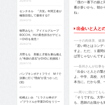
2024/3/16
「僕の一番下の娘と
番が多いから、朝か
センチネル 『月笑』年間王者が
ね」
極致目指して爆発する!?
2024/2/16
出会いと人と
牧野みなた アイドルグループ
BOCCHI。￼の黄色担当がデビュ
ーDVDを発売！
──その肉体美、健
2024/2/16
「若い時とはコンデ
すよ。ただ、１週間
月野もも 美貌と才能を兼ね備え
ば苦じゃないんです
た“奇跡の原石”がDVDに初挑戦！
2024/1/16
──長州さんが仕事
「出会いと人との繋
パンプキンポテトフライ M-1で
よ。中学、高校、大
決勝に行く“理由”が見つかった
本当に。だから僕、
(笑)
2024/1/16
──周りに助けても
「そうですね。大学
松嶋えいみ “ミラクル神ボデ
ィ”グラドルが卒業DVDをリリー
も、恩師のお陰かも