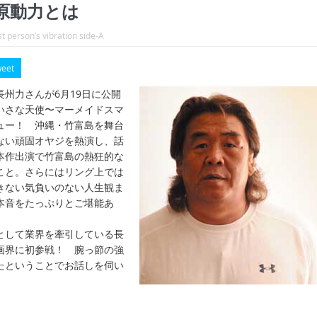
原動力とは
t person’s vibration side-A
eet
州力さんが6月19日に公開
いさな天使〜マーメイドスマ
ュー！ 沖縄・竹富島を舞台
ない頑固オヤジを熱演し、話
本作出演で竹富島の熱狂的な
こと。さらにはリング上では
きない気負いのない人生観ま
本音をたっぷりとご堪能あ
として業界を牽引している長
画界に初参戦！ 腕っ節の強
たということでお話しを伺い