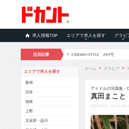
求人情報TOP
エリアで求人を探す
グラビ
CINEMA×STYLE 293号
注目記事
CINEMA×STYLE 292号
ホーム
グラビア
エリアで求人を探す
CINEMA×STYLE 291号
新宿
CINEMA×STYLE 290号
アイドルの写真集・D
渋谷
真田まこと
CINEMA×STYLE 289号
池袋
2024/5/16
ガールズ@
CINEMA×STYLE 288号
上野
CINEMA×STYLE 287号
五反田・品川
CINEMA×STYLE 286号