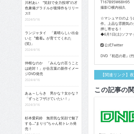
T167B95W68H95
川村あい “笑顔で全力投球”の才
撮影◎横内禎久
色兼備グラドルが復帰作をリリー
ス!!
☆マシュマロのよう
2024/5/16
作。上品な雰囲気の
押し寄せる！
ランジャタイ 「素晴らしい出会
◆6月1日(土)ソフ
いと〝癒着〟が育ててくれた
(笑)」
公式Twitter
2024/4/16
DVD『初恋の君』(竹
仲根なのか 「みんなの言うこと
は絶対！」が合言葉の新作イメー
ジDVD発売
【関連リンク】夜
2024/4/16
この記事の
あぁ～しらき 男かな？女かな？
「ずっとフザけていたい！」
2024/3/16
杉本愛莉鈴 無邪気な笑顔で魅了
する…“まりり”ちゃん初トレカ発
売！