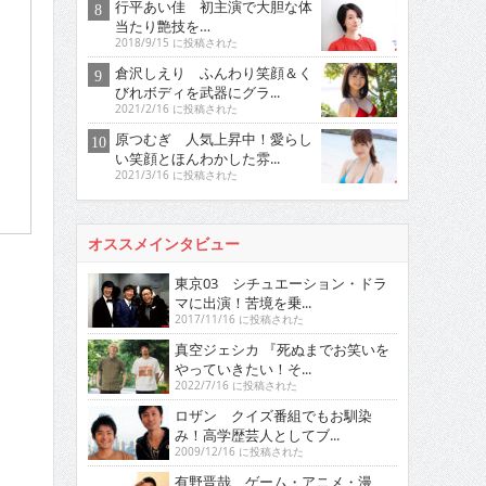
行平あい佳 初主演で大胆な体
当たり艶技を…
2018/9/15 に投稿された
倉沢しえり ふんわり笑顔＆く
びれボディを武器にグラ...
2021/2/16 に投稿された
原つむぎ 人気上昇中！愛らし
い笑顔とほんわかした雰...
2021/3/16 に投稿された
オススメインタビュー
東京03 シチュエーション・ドラ
マに出演！苦境を乗...
2017/11/16 に投稿された
真空ジェシカ 『死ぬまでお笑いを
やっていきたい！そ...
2022/7/16 に投稿された
ロザン クイズ番組でもお馴染
み！高学歴芸人としてブ...
2009/12/16 に投稿された
有野晋哉 ゲーム・アニメ・漫