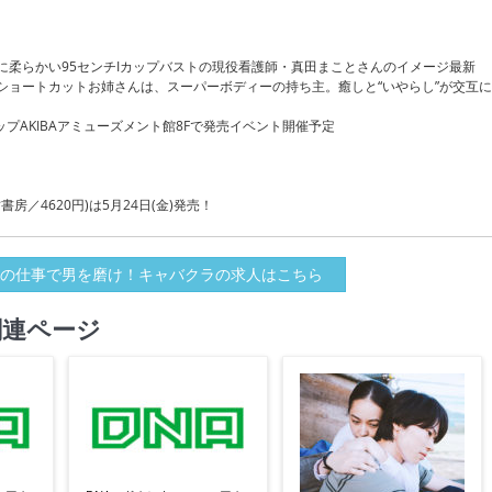
に柔らかい95センチIカップバストの現役看護師・真田まことさんのイメージ最新
ショートカットお姉さんは、スーパーボディーの持ち主。癒しと“いやらし”が交互に
マップAKIBAアミューズメント館8Fで発売イベント開催予定
書房／4620円)は5月24日(金)発売！
の仕事で男を磨け！キャバクラの求人はこちら
関連ページ