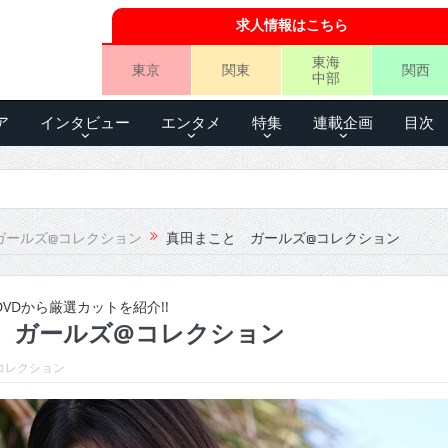
求人情報はこちら
東海
東京
関東
関西
中部
ア
インタビュー
エンタメ
特集
連載企画
目次
ガールズ@コレクション
真田まこと ガールズ@コレクション
VDから厳選カットを紹介!!
 ガールズ@コレクション
コレクション