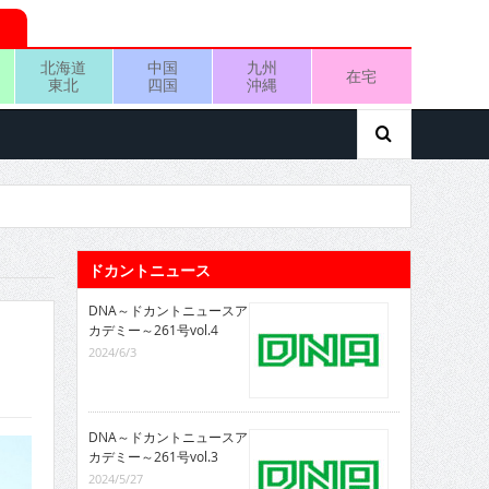
北海道
中国
九州
在宅
東北
四国
沖縄
ドカントニュース
DNA～ドカントニュースア
カデミー～261号vol.4
2024/6/3
DNA～ドカントニュースア
カデミー～261号vol.3
2024/5/27