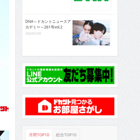
DNA～ドカントニュースア
カデミー～261号vol.2
2024/5/20
月間TOP10
総合TOP10