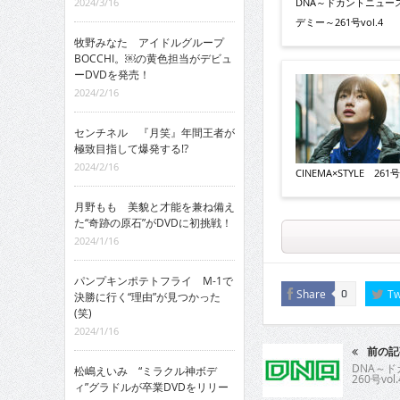
DNA～ドカントニュー
2024/3/16
デミー～261号vol.4
牧野みなた アイドルグループ
BOCCHI。￼の黄色担当がデビュ
ーDVDを発売！
2024/2/16
センチネル 『月笑』年間王者が
極致目指して爆発する!?
2024/2/16
CINEMA×STYLE 261号v
月野もも 美貌と才能を兼ね備え
た“奇跡の原石”がDVDに初挑戦！
2024/1/16
パンプキンポテトフライ M-1で
Share
Tw
0
決勝に行く“理由”が見つかった
(笑)
2024/1/16
前の記
DNA～
松嶋えいみ “ミラクル神ボデ
260号vol.
ィ”グラドルが卒業DVDをリリー