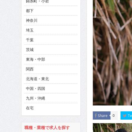
錦糸町・小岩
都下
CINEMA×STYLE 285号
神奈川
CINEMA×STYLE 294号
埼玉
千葉
茨城
東海・中部
関西
北海道・東北
中国・四国
九州・沖縄
在宅
Share
Tw
0
職種・業種で求人を探す