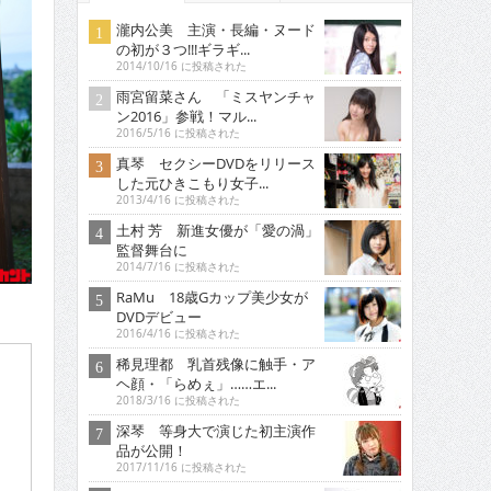
瀧内公美 主演・長編・ヌード
の初が３つ!!!ギラギ...
2014/10/16 に投稿された
雨宮留菜さん 「ミスヤンチャ
ン2016」参戦！マル...
2016/5/16 に投稿された
真琴 セクシーDVDをリリース
した元ひきこもり女子...
2013/4/16 に投稿された
土村 芳 新進女優が「愛の渦」
監督舞台に
2014/7/16 に投稿された
RaMu 18歳Gカップ美少女が
DVDデビュー
2016/4/16 に投稿された
稀見理都 乳首残像に触手・ア
ヘ顔・「らめぇ」……エ...
2018/3/16 に投稿された
深琴 等身大で演じた初主演作
品が公開！
2017/11/16 に投稿された