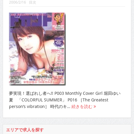
2006/2/16
目次
CINEMA×STYLE 289号
CINEMA×STYLE 288号
CINEMA×STYLE 287号
CINEMA×STYLE 286号
CINEMA×STYLE 285号
CINEMA×STYLE 294号
夢実現！選ばれし者へ!! P003 Monthly Cover Girl 堀田ゆい
夏 「COLORFUL SUMMER」 P016 ［The Greatest
person’s vibration］ 時代のキ…
続きを読む
エリアで求人を探す