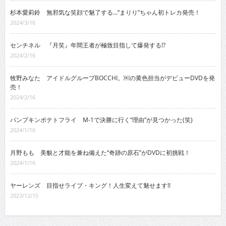
杉本愛莉鈴 無邪気な笑顔で魅了する…“まりり”ちゃん初トレカ発売！
2024/3/16
センチネル 『月笑』年間王者が極致目指して爆発する!?
2024/2/16
牧野みなた アイドルグループBOCCHI。￼の黄色担当がデビューDVDを発
売！
2024/2/16
パンプキンポテトフライ M-1で決勝に行く“理由”が見つかった(笑)
2024/1/16
月野もも 美貌と才能を兼ね備えた“奇跡の原石”がDVDに初挑戦！
2024/1/16
ヤーレンズ 目指せライブ・キング！人生変えて魅せます!!
2023/12/15