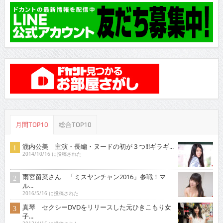
月間TOP10
総合TOP10
瀧内公美 主演・長編・ヌードの初が３つ!!!ギラギ...
2014/10/16 に投稿された
雨宮留菜さん 「ミスヤンチャン2016」参戦！マ
ル...
2016/5/16 に投稿された
真琴 セクシーDVDをリリースした元ひきこもり女
子...