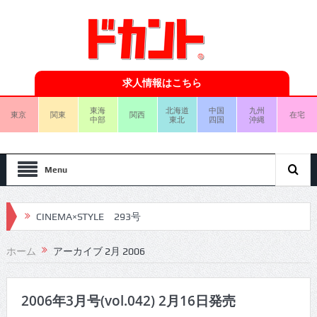
求人情報はこちら
東海
北海道
中国
九州
東京
関東
関西
在宅
中部
東北
四国
沖縄
Menu
CINEMA×STYLE 293号
CINEMA×STYLE 292号
ホーム
アーカイブ 2月 2006
CINEMA×STYLE 291号
CINEMA×STYLE 290号
2006年3月号(vol.042) 2月16日発売