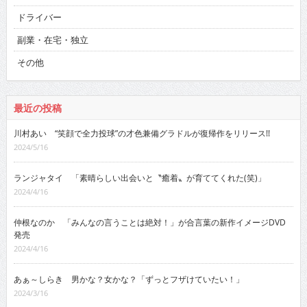
ドライバー
副業・在宅・独立
その他
最近の投稿
川村あい “笑顔で全力投球”の才色兼備グラドルが復帰作をリリース!!
2024/5/16
ランジャタイ 「素晴らしい出会いと〝癒着〟が育ててくれた(笑)」
2024/4/16
仲根なのか 「みんなの言うことは絶対！」が合言葉の新作イメージDVD
発売
2024/4/16
あぁ～しらき 男かな？女かな？「ずっとフザけていたい！」
2024/3/16