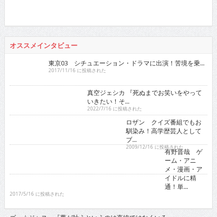
オススメインタビュー
東京03 シチュエーション・ドラマに出演！苦境を乗...
2017/11/16 に投稿された
真空ジェシカ 『死ぬまでお笑いをやって
いきたい！そ...
2022/7/16 に投稿された
ロザン クイズ番組でもお
馴染み！高学歴芸人として
ブ...
2009/12/16 に投稿された
有野晋哉 ゲ
ーム・アニ
メ・漫画・ア
イドルに精
通！単...
2017/5/16 に投稿された
ゴー☆ジャス 『夢が叶うというのは直線ではなくいろ...
2021/11/16 に投稿された
グラビア