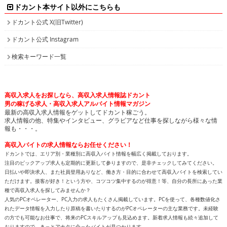
ドカント公式 Instagram
検索キーワード一覧
高収入求人をお探しなら、高収入求人情報誌ドカント
男の稼げる求人・高収入求人アルバイト情報マガジン
最新の高収入求人情報をゲットしてドカント稼ごう。
求人情報の他、特集やインタビュー、グラビアなど仕事を探しながら様々な情
報も・・・。
高収入バイトの求人情報ならお任せください！
ドカントでは、エリア別・業種別に高収入バイト情報を幅広く掲載しております。
注目のピックアップ求人も定期的に更新して参りますので、是非チェックしてみてください。
日払いや即決求人、また社員登用ありなど、働き方・目的に合わせて高収入バイトを検索してい
ただけます。接客が好き！という方や、コツコツ集中するのが得意！等、自分の長所にあった業
種で高収入求人を探してみませんか？
人気のPCオペレーター、PC入力の求人もたくさん掲載しています。PCを使って、各種数値化さ
れたデータ情報を入力したり原稿を書いたりするのがPCオペレーターの主な業務です。未経験
の方でも可能なお仕事で、将来のPCスキルアップも見込めます。新着求人情報も続々追加して
おりますので、きっとアナタに合ったバイトが見つかります。
面白特集ページもたっぷりご用意しておりますので、どうぞ楽しみながら求人を探してくださ
い！