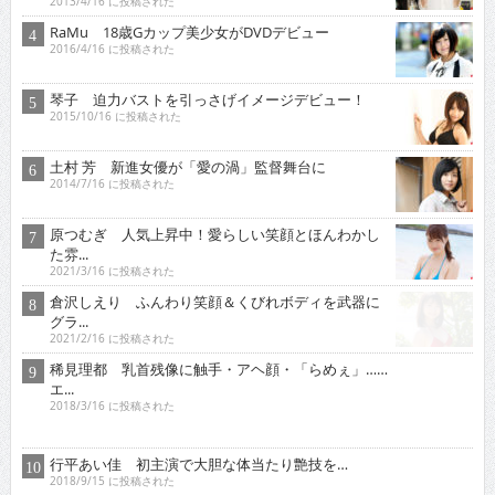
2013/4/16 に投稿された
RaMu 18歳Gカップ美少女がDVDデビュー
2016/4/16 に投稿された
琴子 迫力バストを引っさげイメージデビュー！
2015/10/16 に投稿された
土村 芳 新進女優が「愛の渦」監督舞台に
2014/7/16 に投稿された
原つむぎ 人気上昇中！愛らしい笑顔とほんわかし
た雰...
2021/3/16 に投稿された
倉沢しえり ふんわり笑顔＆くびれボディを武器に
グラ...
2021/2/16 に投稿された
稀見理都 乳首残像に触手・アヘ顔・「らめぇ」……
エ...
2018/3/16 に投稿された
行平あい佳 初主演で大胆な体当たり艶技を…
2018/9/15 に投稿された