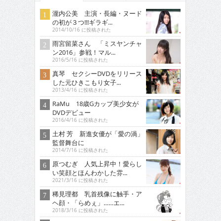
瀧内公美 主演・長編・ヌード
の初が３つ!!!ギラギ...
2014/10/16 に投稿された
雨宮留菜さん 「ミスヤンチャ
ン2016」参戦！マル...
2016/5/16 に投稿された
真琴 セクシーDVDをリリース
した元ひきこもり女子...
2013/4/16 に投稿された
RaMu 18歳Gカップ美少女が
DVDデビュー
2016/4/16 に投稿された
土村 芳 新進女優が「愛の渦」
監督舞台に
2014/7/16 に投稿された
原つむぎ 人気上昇中！愛らし
い笑顔とほんわかした雰...
2021/3/16 に投稿された
稀見理都 乳首残像に触手・ア
ヘ顔・「らめぇ」……エ...
2018/3/16 に投稿された