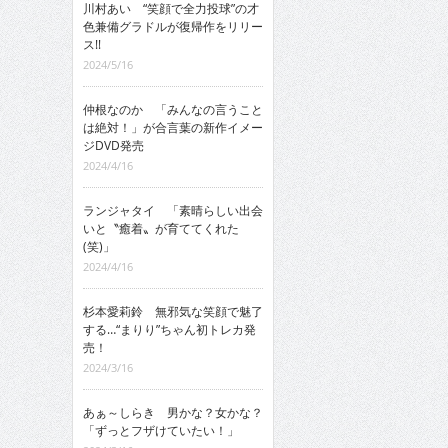
川村あい “笑顔で全力投球”の才
色兼備グラドルが復帰作をリリー
ス!!
2024/5/16
仲根なのか 「みんなの言うこと
は絶対！」が合言葉の新作イメー
ジDVD発売
2024/4/16
ランジャタイ 「素晴らしい出会
いと〝癒着〟が育ててくれた
(笑)」
2024/4/16
杉本愛莉鈴 無邪気な笑顔で魅了
する…“まりり”ちゃん初トレカ発
売！
2024/3/16
あぁ～しらき 男かな？女かな？
「ずっとフザけていたい！」