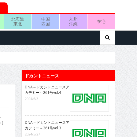
北海道
中国
九州
在宅
東北
四国
沖縄
ドカントニュース
DNA～ドカントニュースア
カデミー～261号vol.4
2024/6/3
香織
on］
DNA～ドカントニュースア
カデミー～261号vol.3
2024/5/27