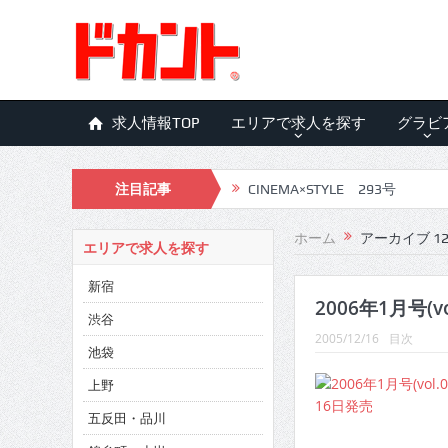
求人情報TOP
エリアで求人を探す
グラビ
注目記事
CINEMA×STYLE 292号
CINEMA×STYLE 291号
ホーム
アーカイブ 12月
エリアで求人を探す
CINEMA×STYLE 290号
新宿
CINEMA×STYLE 289号
2006年1月号(vo
渋谷
2005/12/16
目次
CINEMA×STYLE 288号
池袋
CINEMA×STYLE 287号
上野
五反田・品川
CINEMA×STYLE 286号