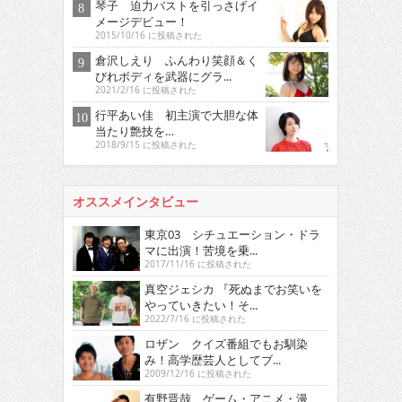
琴子 迫力バストを引っさげイ
メージデビュー！
2015/10/16 に投稿された
倉沢しえり ふんわり笑顔＆く
びれボディを武器にグラ...
2021/2/16 に投稿された
行平あい佳 初主演で大胆な体
当たり艶技を…
2018/9/15 に投稿された
オススメインタビュー
東京03 シチュエーション・ドラ
マに出演！苦境を乗...
2017/11/16 に投稿された
真空ジェシカ 『死ぬまでお笑いを
やっていきたい！そ...
2022/7/16 に投稿された
ロザン クイズ番組でもお馴染
み！高学歴芸人としてブ...
2009/12/16 に投稿された
有野晋哉 ゲーム・アニメ・漫