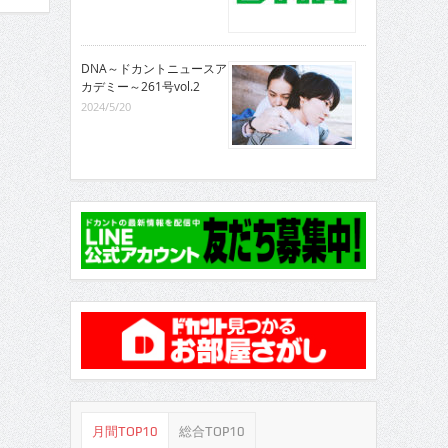
DNA～ドカントニュースア
カデミー～261号vol.2
2024/5/20
月間TOP10
総合TOP10