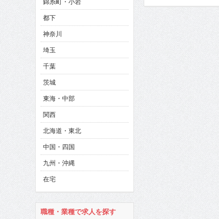
錦糸町・小岩
CINEMA×STYLE 285号
都下
CINEMA×STYLE 294号
神奈川
CINEMA×STYLE 293号
埼玉
千葉
茨城
東海・中部
関西
北海道・東北
中国・四国
九州・沖縄
在宅
職種・業種で求人を探す