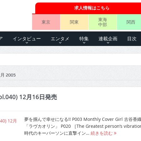
求人情報はこちら
東海
東京
関東
関西
中部
ア
インタビュー
エンタメ
特集
連載企画
目次
 2005
l.040) 12月16日発売
夢を掴んで幸せになる!! P003 Monthly Cover Girl 古谷
「ラヴカオリン」 P020 ［The Greatest person’s vibrati
時代のキーパーソンに直撃イン…
続きを読む