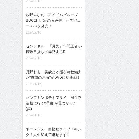
2024/3/16
牧野みなた アイドルグループ
BOCCHI。￼の黄色担当がデビュ
ーDVDを発売！
2024/2/16
センチネル 『月笑』年間王者が
極致目指して爆発する!?
2024/2/16
月野もも 美貌と才能を兼ね備え
た“奇跡の原石”がDVDに初挑戦！
2024/1/16
パンプキンポテトフライ M-1で
決勝に行く“理由”が見つかった
(笑)
2024/1/16
ヤーレンズ 目指せライブ・キン
グ！人生変えて魅せます!!