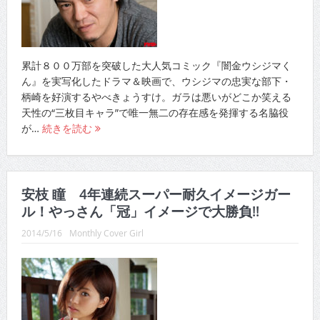
累計８００万部を突破した大人気コミック『闇金ウシジマく
ん』を実写化したドラマ＆映画で、ウシジマの忠実な部下・
柄崎を好演するやべきょうすけ。ガラは悪いがどこか笑える
天性の“三枚目キャラ”で唯一無二の存在感を発揮する名脇役
が…
続きを読む
安枝 瞳 4年連続スーパー耐久イメージガー
ル！やっさん「冠」イメージで大勝負!!
2014/5/16
Monthly Cover Girl