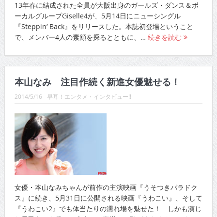
13年春に結成された全員が大阪出身のガールズ・ダンス＆ボ
ーカルグループGiselle4が、5月14日にニューシングル
『Steppin’ Back』をリリースした。本誌初登場ということ
で、メンバー4人の素顔を探るとともに、…
続きを読む
本山なみ 注目作続く新進女優魅せる！
2014/5/16
早耳！エンタメ・インタビュー!!
女優・本山なみちゃんが前作の主演映画『うそつきパラドク
ス』に続き、5月31日に公開される映画『うわこい』、そして
『うわこい2』でも体当たりの濡れ場を魅せた！ しかも演じ