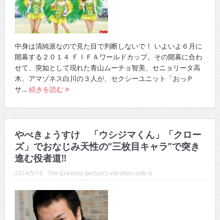
中身は清純派なので見た目で判断しないで！ いよいよ６月に
開幕する２０１４ ＦＩＦＡワールドカップ。その開幕に合わ
せて、突如として現れた青山ムーチョ智美、セニョリータ高
木、アマゾネス白川の３人が、セクシーユニット「おっＰ
サ…
続きを読む
やべきょうすけ 「ウシジマくん」「クロー
ズ」でおなじみ天性の“三枚目キャラ”で突き
進む役者道!!
2014/5/16
The Greatest person’s vibration side-A