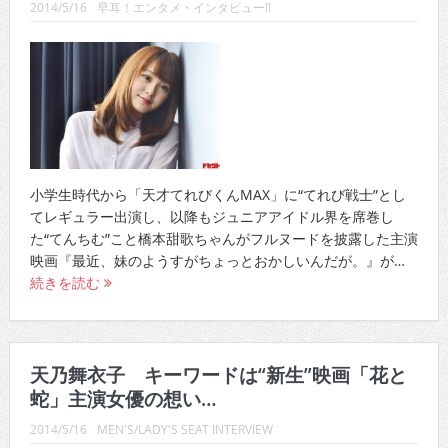
2014/5/16
早耳！エンタメ・インタビュー!!
CINEMA×STYLE 289号
CINEMA×STYLE 288号
CINEMA×STYLE 287号
CINEMA×STYLE 286号
CINEMA×STYLE 285号
小学生時代から「天才てれびくんMAX」に“てれび戦士”とし
CINEMA×STYLE 294号
てレギュラー出演し、以降もジュニアアイドル界を席巻し
た“てんちむ”こと橋本甜歌ちゃんがフルヌードを披露した主演
映画『最近、妹のようすがちょっとおかしいんだが。』が…
続きを読む
天乃舞衣子 キーワードは“新生”映画「花と
蛇」主演女優の想い…
2014/5/16
MEN'S/LADY'S SEAT INTERVIEW