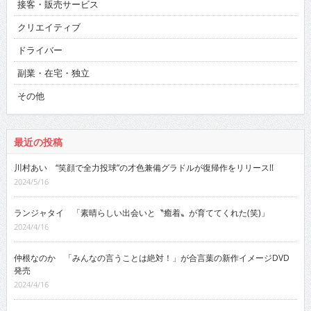
接客・販売サービス
クリエイティブ
ドライバー
副業・在宅・独立
その他
最近の投稿
川村あい “笑顔で全力投球”の才色兼備グラドルが復帰作をリリース!!
2024/5/16
ランジャタイ 「素晴らしい出会いと〝癒着〟が育ててくれた(笑)」
2024/4/16
仲根なのか 「みんなの言うことは絶対！」が合言葉の新作イメージDVD
発売
2024/4/16