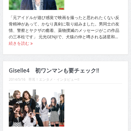
「元アイドルが遊び感覚で映画を撮ったと思われたくない反
骨精神があって、かなり真剣に取り組みました。男同士の友
情、警察とヤクザの癒着、薬物撲滅のメッセージがこの作品
の三本柱です」 元光GENJIで、犬猿の仲と噂される諸星和…
続きを読む
Giselle4 初ワンマンも要チェック!!
2014/5/16
早耳！エンタメ・インタビュー!!