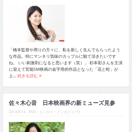
「橋本監督や周りの方々に、私を新しく生んでもらったよう
な作品。特にマンネリ気味のカップルに観て頂きたいです
ね。 いい刺激剤になると思います（笑）」 杉本彩さんを主演
に迎えて官能SM映画の金字塔的作品となった「花と蛇」が
上…
続きを読む
佐々木心音 日本映画界の新ミューズ見参
2014/5/16
早耳！エンタメ・インタビュー!!