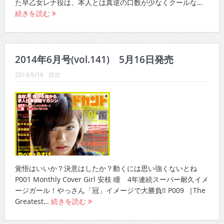
た早乙女レナ役は、本人とは真逆の口数が少なくクールな…
続きを読む
2014年6月号(vol.141) 5月16日発売
2014/5/16
目次
覚悟はいいか？決意はしたか？動くには思い強くないとね
P001 Monthly Cover Girl 安枝 瞳 4年連続スーパー耐久イメ
ージガール！やっさん「冠」イメージで大勝負!! P009 ［The
Greatest…
続きを読む