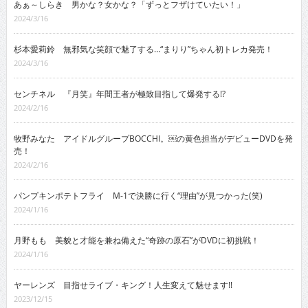
あぁ～しらき 男かな？女かな？「ずっとフザけていたい！」
2024/3/16
杉本愛莉鈴 無邪気な笑顔で魅了する…“まりり”ちゃん初トレカ発売！
2024/3/16
センチネル 『月笑』年間王者が極致目指して爆発する!?
2024/2/16
牧野みなた アイドルグループBOCCHI。￼の黄色担当がデビューDVDを発
売！
2024/2/16
パンプキンポテトフライ M-1で決勝に行く“理由”が見つかった(笑)
2024/1/16
月野もも 美貌と才能を兼ね備えた“奇跡の原石”がDVDに初挑戦！
2024/1/16
ヤーレンズ 目指せライブ・キング！人生変えて魅せます!!
2023/12/15