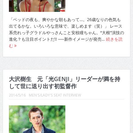
「ベッドの夜も、爽やかな朝もあって…。26歳なりの色気も
出てるかな。いろいろな意味で、楽しめます（笑）」 レース
系売れっ子グラドルやっさんこと安枝瞳ちゃん。“大根”演技の
進化？も注目ポイントだ!! ──新作イメージが発売…
続きを読
む
大沢樹生 元「光GENJI」リーダーが満を持
して世に送り出す初監督作
2014/5/16
MEN'S/LADY'S SEAT INTERVIEW