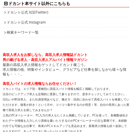
ドカント本サイト以外にこちらも
ドカント公式 X(旧Twitter)
ドカント公式 Instagram
検索キーワード一覧
高収入求人をお探しなら、高収入求人情報誌ドカント
男の稼げる求人・高収入求人アルバイト情報マガジン
最新の高収入求人情報をゲットしてドカント稼ごう。
求人情報の他、特集やインタビュー、グラビアなど仕事を探しながら様々な情
報も・・・。
高収入バイトの求人情報ならお任せください！
ドカントでは、エリア別・業種別に高収入バイト情報を幅広く掲載しております。
注目のピックアップ求人も定期的に更新して参りますので、是非チェックしてみてください。
日払いや即決求人、また社員登用ありなど、働き方・目的に合わせて高収入バイトを検索してい
ただけます。接客が好き！という方や、コツコツ集中するのが得意！等、自分の長所にあった業
種で高収入求人を探してみませんか？
人気のPCオペレーター、PC入力の求人もたくさん掲載しています。PCを使って、各種数値化さ
れたデータ情報を入力したり原稿を書いたりするのがPCオペレーターの主な業務です。未経験
の方でも可能なお仕事で、将来のPCスキルアップも見込めます。新着求人情報も続々追加して
おりますので、きっとアナタに合ったバイトが見つかります。