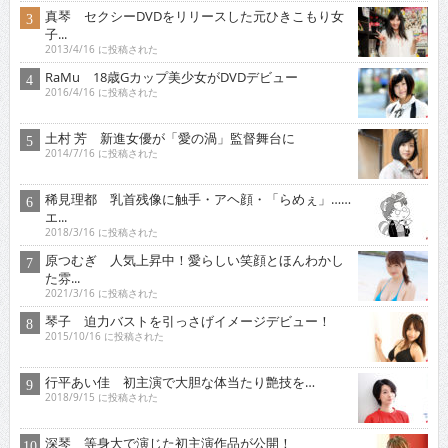
真琴 セクシーDVDをリリースした元ひきこもり女
子...
2013/4/16 に投稿された
RaMu 18歳Gカップ美少女がDVDデビュー
2016/4/16 に投稿された
土村 芳 新進女優が「愛の渦」監督舞台に
2014/7/16 に投稿された
稀見理都 乳首残像に触手・アヘ顔・「らめぇ」……
エ...
2018/3/16 に投稿された
原つむぎ 人気上昇中！愛らしい笑顔とほんわかし
た雰...
2021/3/16 に投稿された
琴子 迫力バストを引っさげイメージデビュー！
2015/10/16 に投稿された
行平あい佳 初主演で大胆な体当たり艶技を…
2018/9/15 に投稿された
深琴 等身大で演じた初主演作品が公開！