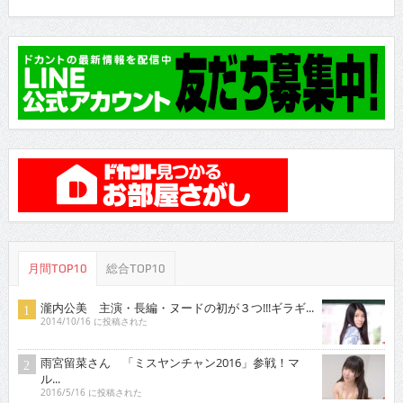
月間TOP10
総合TOP10
瀧内公美 主演・長編・ヌードの初が３つ!!!ギラギ...
2014/10/16 に投稿された
雨宮留菜さん 「ミスヤンチャン2016」参戦！マ
ル...
2016/5/16 に投稿された