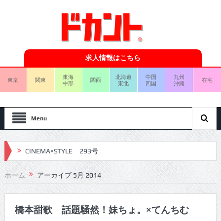
求人情報はこちら
東海
北海道
中国
九州
東京
関東
関西
在宅
中部
東北
四国
沖縄
Menu
CINEMA×STYLE 293号
CINEMA×STYLE 292号
ホーム
アーカイブ 5月 2014
CINEMA×STYLE 291号
CINEMA×STYLE 290号
橋本甜歌 話題騒然！妹ちょ。×てんちむ