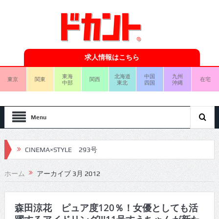
求人情報はこちら
東海
北海道
中国
九州
東京
関東
関西
在宅
中部
東北
四国
沖縄
Menu
CINEMA×STYLE 293号
CINEMA×STYLE 292号
ホーム
アーカイブ 3月 2012
CINEMA×STYLE 291号
CINEMA×STYLE 290号
森田涼花 ピュア度120％！女優としても活