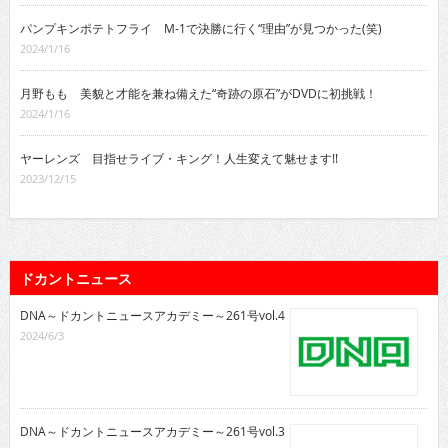
パンプキンポテトフライ M-1で決勝に行く“理由”が見つかった(笑)
2024/1/16
月野もも 美貌と才能を兼ね備えた“奇跡の原石”がDVDに初挑戦！
2024/1/16
ヤーレンズ 目指せライブ・キング！人生変えて魅せます!!
2023/12/15
ドカントニュース
DNA～ドカントニュースアカデミー～261号vol.4
2024/6/3
DNA～ドカントニュースアカデミー～261号vol.3