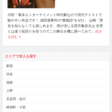
川村「幕末エンターテイメント時代劇なので現代テイストで
観やすい作品です！ 池田屋事件の“裏物語”をぜひ」 山崎「歴
史を知らなくても楽しめます。僕が演じる望月亀弥太は 史実
とは違う役回りを担うのでこの舞台を機に調べてみて…
続き
を読む
エリアで求人を探す
新宿
渋谷
池袋
上野
五反田・品川
錦糸町・小岩