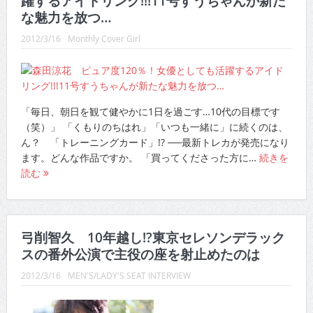
躍するアイドリング!!!11号すうちゃんが新た
CINEMA×STYLE 289号
な魅力を放つ…
CINEMA×STYLE 288号
2012/3/16
Monthly Cover Girl
CINEMA×STYLE 287号
CINEMA×STYLE 286号
「毎日、朝日を観て健やかに1日を過ごす…10代の目標です
CINEMA×STYLE 285号
（笑）」 「くもりのちはれ」「いつも一緒に」に続くのは、
CINEMA×STYLE 294号
ん？ 「トレーニングカード」!? ──最新トレカが発売になり
ます。どんな作品ですか。 「買ってくださった方に…
続きを
読む
弓削智久 10年越し!?東京セレソンデラック
スの番外公演で主役の座を射止めたのは
2012/3/16
MEN'S/LADY'S SEAT INTERVIEW