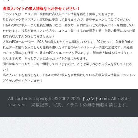
高収入バイトの求人情報ならお任せください！
ドカントでは、エリア別・業種別に高収入バイト情報を幅広く掲載しております。
注目のピックアップ求人も定期的に更新して参りますので、是非チェックしてみてください。
日払いや即決求人、また社員登用ありなど、働き方・目的に合わせて高収入バイトを検索してい
ただけます。接客が好き！という方や、コツコツ集中するのが得意！等、自分の長所にあった業
種で高収入求人を探してみませんか？
人気のPCオペレーター、PC入力の求人もたくさん掲載しています。PCを使って、各種数値化さ
れたデータ情報を入力したり原稿を書いたりするのがPCオペレーターの主な業務です。未経験
の方でも可能なお仕事で、将来のPCスキルアップも見込めます。新着求人情報も続々追加して
おりますので、きっとアナタに合ったバイトが見つかります。
面白特集ページもたっぷりご用意しておりますので、どうぞ楽しみながら求人を探してくださ
い！
高収入バイトをお探しなら、日払いや即決求人を多数掲載している高収入求人情報誌ドカントへ
どうぞお任せくださいませ！
All contents copyright © 2002-2025
ドカント.com
. All rights
reserved. 掲載記事、写真、イラストの無断転載を禁じます。