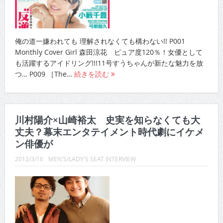
俺の道一嫌われても 理解されなくても構わない!! P001
Monthly Cover Girl 森田涼花 ピュア度120％！女優として
も活躍するアイドリング!!!11号すうちゃんが新たな魅力を放
つ… P009 ［The…
続きを読む
川村陽介×山崎裕太 史実を知らなくても大
丈夫？幕末エンタテイメント時代劇にイケメ
ン俳優が
2012/3/16
MEN'S/LADY'S SEAT INTERVIEW