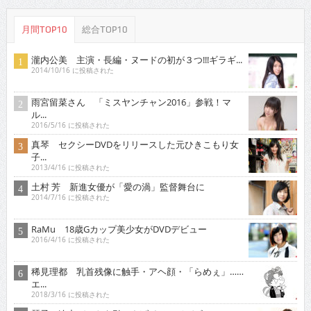
月間TOP10
総合TOP10
瀧内公美 主演・長編・ヌードの初が３つ!!!ギラギ...
2014/10/16 に投稿された
雨宮留菜さん 「ミスヤンチャン2016」参戦！マ
ル...
2016/5/16 に投稿された
真琴 セクシーDVDをリリースした元ひきこもり女
子...
2013/4/16 に投稿された
土村 芳 新進女優が「愛の渦」監督舞台に
2014/7/16 に投稿された
RaMu 18歳Gカップ美少女がDVDデビュー
2016/4/16 に投稿された
稀見理都 乳首残像に触手・アヘ顔・「らめぇ」……
エ...
2018/3/16 に投稿された