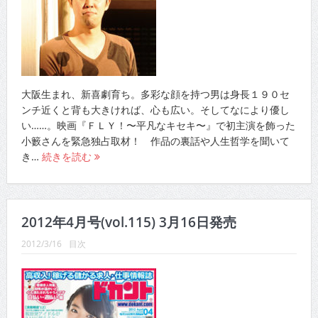
大阪生まれ、新喜劇育ち。多彩な顔を持つ男は身長１９０セ
ンチ近くと背も大きければ、心も広い。そしてなにより優し
い……。映画『ＦＬＹ！〜平凡なキセキ〜』で初主演を飾った
小籔さんを緊急独占取材！ 作品の裏話や人生哲学を聞いて
き…
続きを読む
2012年4月号(vol.115) 3月16日発売
2012/3/16
目次