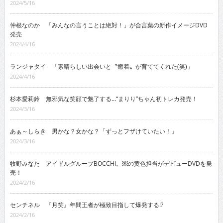
2024/5/16
仲根なのか 「みんなの言うことは絶対！」が合言葉の新作イメージDVD
発売
2024/4/16
ランジャタイ 「素晴らしい出会いと〝癒着〟が育ててくれた(笑)」
2024/4/16
杉本愛莉鈴 無邪気な笑顔で魅了する…“まりり”ちゃん初トレカ発売！
2024/3/16
あぁ～しらき 男かな？女かな？「ずっとフザけていたい！」
2024/3/16
牧野みなた アイドルグループBOCCHI。￼の黄色担当がデビューDVDを発
売！
2024/2/16
センチネル 『月笑』年間王者が極致目指して爆発する!?
2024/2/16