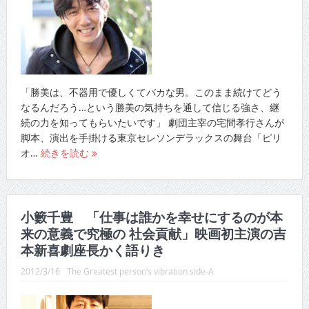
「勝美は、不器用で優しくてバカな男。このまま続けてどう
なるんだろう…という勝美の気持ちを通して信じる強さ、継
続の力を知ってもらいたいです」 劇団主宰の宅間孝行さんが
脚本、演出を手掛ける東京セレソンデラックスの舞台「ピリ
オ…
続きを読む
小籔千豊 「仕事は誰かを幸せにするのが本
来の意義で究極の 社会貢献」映画初主演の吉
本新喜劇座長かく語りき
2012/3/16
The Greatest person’s vibration side-A