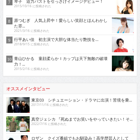
琴子 迫力バストを引っさげイメージデビュー！
2015/10/16 に投稿された
原つむぎ 人気上昇中！愛らしい笑顔とほんわかし
た雰...
2021/3/16 に投稿された
行平あい佳 初主演で大胆な体当たり艶技を…
2018/9/15 に投稿された
青山ひかる 童顔柔らかＩカップは天下無敵の破壊
力！...
2015/2/16 に投稿された
オススメインタビュー
東京03 シチュエーション・ドラマに出演！苦境を乗...
2017/11/16 に投稿された
真空ジェシカ 『死ぬまでお笑いをやっていきたい！そ...
2022/7/16 に投稿された
ロザン クイズ番組でもお馴染み！高学歴芸人として