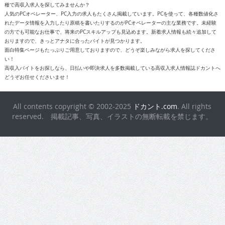
種で高収入求人を探してみませんか？
人気のPCオペレーター、PC入力の求人もたくさん掲載しています。PCを使って、各種数値化さ
れたデータ情報を入力したり原稿を書いたりするのがPCオペレーターの主な業務です。未経験
の方でも可能なお仕事で、将来のPCスキルアップも見込めます。新着求人情報も続々追加して
おりますので、きっとアナタに合ったバイトが見つかります。
面白特集ページもたっぷりご用意しておりますので、どうぞ楽しみながら求人を探してくださ
い！
高収入バイトをお探しなら、日払いや即決求人を多数掲載している高収入求人情報誌ドカントへ
どうぞお任せくださいませ！
All contents copyright © 2002-2025
ドカント.com
. All rights
reserved. 掲載記事、写真、イラストの無断転載を禁じます。