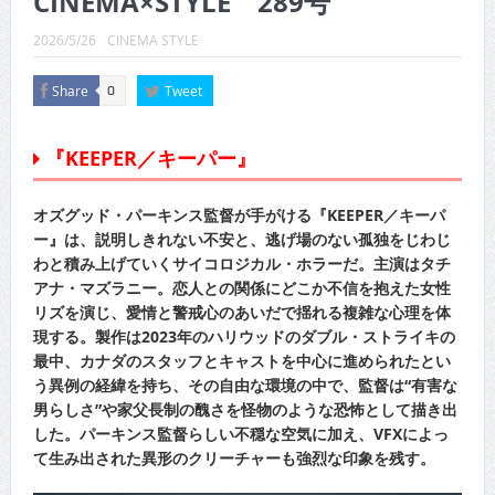
CINEMA×STYLE 289号
CINEMA×STYLE 289号
2026/5/26
CINEMA STYLE
CINEMA×STYLE 288号
Share
Tweet
0
CINEMA×STYLE 287号
CINEMA×STYLE 286号
『KEEPER／キーパー』
CINEMA×STYLE 285号
オズグッド・パーキンス監督が手がける『KEEPER／キーパ
CINEMA×STYLE 294号
ー』は、説明しきれない不安と、逃げ場のない孤独をじわじ
わと積み上げていくサイコロジカル・ホラーだ。主演はタチ
アナ・マズラニー。恋人との関係にどこか不信を抱えた女性
リズを演じ、愛情と警戒心のあいだで揺れる複雑な心理を体
現する。製作は2023年のハリウッドのダブル・ストライキの
最中、カナダのスタッフとキャストを中心に進められたとい
う異例の経緯を持ち、その自由な環境の中で、監督は“有害な
男らしさ”や家父長制の醜さを怪物のような恐怖として描き出
した。パーキンス監督らしい不穏な空気に加え、VFXによっ
て生み出された異形のクリーチャーも強烈な印象を残す。