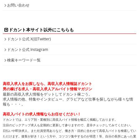
お問い合わせ
ドカント本サイト以外にこちらも
ドカント公式 X(旧Twitter)
ドカント公式 Instagram
検索キーワード一覧
高収入求人をお探しなら、高収入求人情報誌ドカント
男の稼げる求人・高収入求人アルバイト情報マガジン
最新の高収入求人情報をゲットしてドカント稼ごう。
求人情報の他、特集やインタビュー、グラビアなど仕事を探しながら様々な情
報も・・・。
高収入バイトの求人情報ならお任せください！
ドカントでは、エリア別・業種別に高収入バイト情報を幅広く掲載しております。
注目のピックアップ求人も定期的に更新して参りますので、是非チェックしてみてください。
日払いや即決求人、また社員登用ありなど、働き方・目的に合わせて高収入バイトを検索してい
ただけます。接客が好き！という方や、コツコツ集中するのが得意！等、自分の長所にあった業