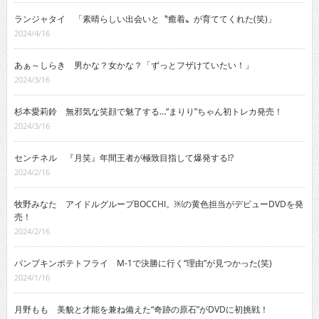
ランジャタイ 「素晴らしい出会いと〝癒着〟が育ててくれた(笑)」
2024/4/16
あぁ～しらき 男かな？女かな？「ずっとフザけていたい！」
2024/3/16
杉本愛莉鈴 無邪気な笑顔で魅了する…“まりり”ちゃん初トレカ発売！
2024/3/16
センチネル 『月笑』年間王者が極致目指して爆発する!?
2024/2/16
牧野みなた アイドルグループBOCCHI。￼の黄色担当がデビューDVDを発
売！
2024/2/16
パンプキンポテトフライ M-1で決勝に行く“理由”が見つかった(笑)
2024/1/16
月野もも 美貌と才能を兼ね備えた“奇跡の原石”がDVDに初挑戦！