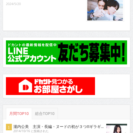
2024/5/20
月間TOP10
総合TOP10
瀧内公美 主演・長編・ヌードの初が３つ!!!ギラギ...
2014/10/16 に投稿された