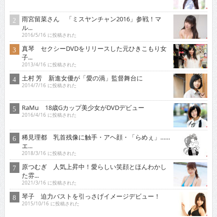
雨宮留菜さん 「ミスヤンチャン2016」参戦！マ
ル...
2016/5/16 に投稿された
真琴 セクシーDVDをリリースした元ひきこもり女
子...
2013/4/16 に投稿された
土村 芳 新進女優が「愛の渦」監督舞台に
2014/7/16 に投稿された
RaMu 18歳Gカップ美少女がDVDデビュー
2016/4/16 に投稿された
稀見理都 乳首残像に触手・アヘ顔・「らめぇ」……
エ...
2018/3/16 に投稿された
原つむぎ 人気上昇中！愛らしい笑顔とほんわかし
た雰...
2021/3/16 に投稿された
琴子 迫力バストを引っさげイメージデビュー！
2015/10/16 に投稿された