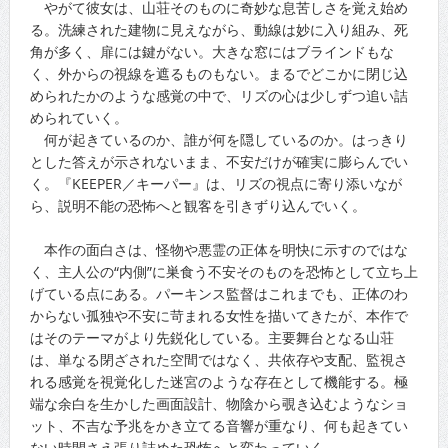
やがて彼女は、山荘そのものに奇妙な息苦しさを覚え始め
る。洗練された建物に見えながら、動線は妙に入り組み、死
角が多く、扉には鍵がない。大きな窓にはブラインドもな
く、外からの視線を遮るものもない。まるでどこかに閉じ込
められたかのような感覚の中で、リズの心は少しずつ追い詰
められていく。
何が起きているのか、誰が何を隠しているのか。はっきり
とした答えが示されないまま、不安だけが確実に膨らんでい
く。『KEEPER／キーパー』は、リズの視点に寄り添いなが
ら、説明不能の恐怖へと観客を引きずり込んでいく。
本作の面白さは、怪物や悪霊の正体を明快に示すのではな
く、主人公の“内側”に巣食う不安そのものを恐怖として立ち上
げている点にある。パーキンス監督はこれまでも、正体のわ
からない孤独や不安に苛まれる女性を描いてきたが、本作で
はそのテーマがより先鋭化している。主要舞台となる山荘
は、単なる閉ざされた空間ではなく、共依存や支配、監視さ
れる感覚を視覚化した迷宮のような存在として機能する。極
端な余白を生かした画面設計、物陰から覗き込むようなショ
ット、不吉な予兆をかき立てる音響が重なり、何も起きてい
ない時間さえ張り詰めた恐怖へと変わっていく。