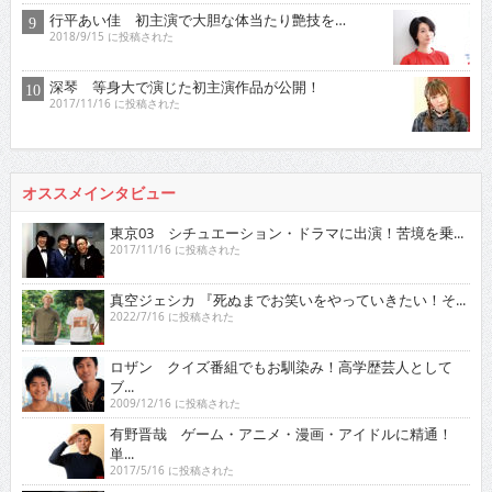
行平あい佳 初主演で大胆な体当たり艶技を…
2018/9/15 に投稿された
深琴 等身大で演じた初主演作品が公開！
2017/11/16 に投稿された
オススメインタビュー
東京03 シチュエーション・ドラマに出演！苦境を乗...
2017/11/16 に投稿された
真空ジェシカ 『死ぬまでお笑いをやっていきたい！そ...
2022/7/16 に投稿された
ロザン クイズ番組でもお馴染み！高学歴芸人として
ブ...
2009/12/16 に投稿された
有野晋哉 ゲーム・アニメ・漫画・アイドルに精通！
単...
2017/5/16 に投稿された