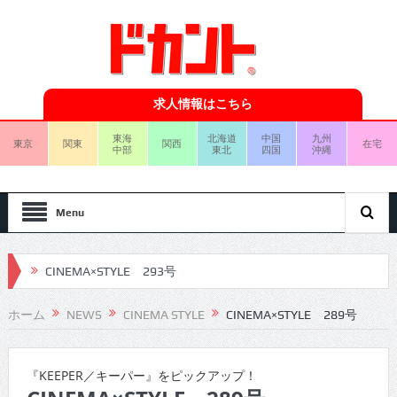
求人情報はこちら
東海
北海道
中国
九州
東京
関東
関西
在宅
中部
東北
四国
沖縄
Menu
CINEMA×STYLE 293号
CINEMA×STYLE 292号
ホーム
NEWS
CINEMA STYLE
CINEMA×STYLE 289号
CINEMA×STYLE 291号
CINEMA×STYLE 290号
『KEEPER／キーパー』をピックアップ！