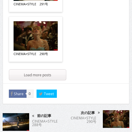
CINEMA×STYLE 291号
CINEMA×STYLE 290号
Load more posts
Share
Tweet
0
次の記事
前の記事
CINEMA×STYLE
CINEMA×STYLE
290号
288号