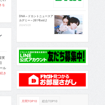
きを
DNA～ドカントニュースア
カデミー～261号vol.2
2024/5/20
ン
着実
泪
ール
続き
月間TOP10
総合TOP10
る