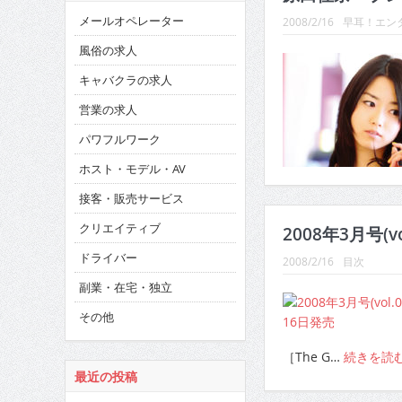
メールオペレーター
2008/2/16
早耳！エンタ
風俗の求人
キャバクラの求人
営業の求人
パワフルワーク
ホスト・モデル・AV
接客・販売サービス
クリエイティブ
2008年3月号(v
ドライバー
2008/2/16
目次
副業・在宅・独立
その他
［The G…
続きを読
最近の投稿