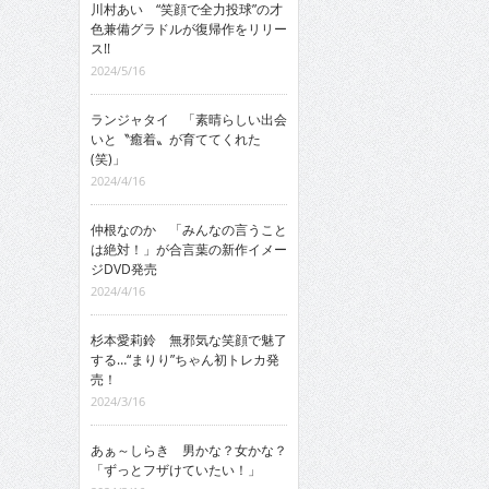
川村あい “笑顔で全力投球”の才
色兼備グラドルが復帰作をリリー
ス!!
2024/5/16
ランジャタイ 「素晴らしい出会
いと〝癒着〟が育ててくれた
(笑)」
2024/4/16
仲根なのか 「みんなの言うこと
は絶対！」が合言葉の新作イメー
ジDVD発売
2024/4/16
杉本愛莉鈴 無邪気な笑顔で魅了
する…“まりり”ちゃん初トレカ発
売！
2024/3/16
あぁ～しらき 男かな？女かな？
「ずっとフザけていたい！」