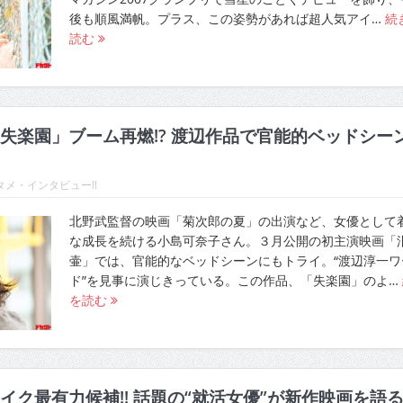
後も順風満帆。プラス、この姿勢があれば超人気アイ…
続
読む
失楽園」ブーム再燃!? 渡辺作品で官能的ベッドシー
メ・インタビュー!!
北野武監督の映画「菊次郎の夏」の出演など、女優として
な成長を続ける小島可奈子さん。３月公開の初主演映画「
壷」では、官能的なベッドシーンにもトライ。“渡辺淳一ワ
ド”を見事に演じきっている。この作品、「失楽園」のよ…
を読む
イク最有力候補!! 話題の“就活女優”が新作映画を語