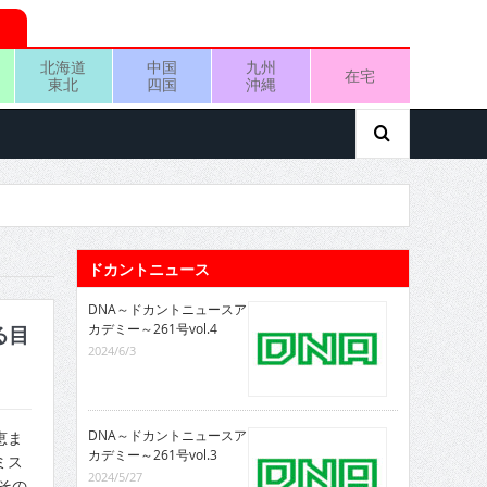
北海道
中国
九州
在宅
東北
四国
沖縄
ドカントニュース
DNA～ドカントニュースア
カデミー～261号vol.4
る目
2024/6/3
DNA～ドカントニュースア
恵ま
カデミー～261号vol.3
ミス
2024/5/27
その