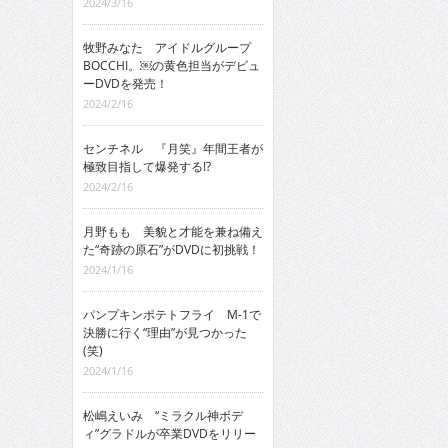
2024/3/16
牧野みなた アイドルグループ
BOCCHI。￼の黄色担当がデビュ
ーDVDを発売！
2024/2/16
センチネル 『月笑』年間王者が
極致目指して爆発する!?
2024/2/16
月野もも 美貌と才能を兼ね備え
た“奇跡の原石”がDVDに初挑戦！
2024/1/16
パンプキンポテトフライ M-1で
決勝に行く“理由”が見つかった
(笑)
2024/1/16
松嶋えいみ “ミラクル神ボデ
ィ”グラドルが卒業DVDをリリー