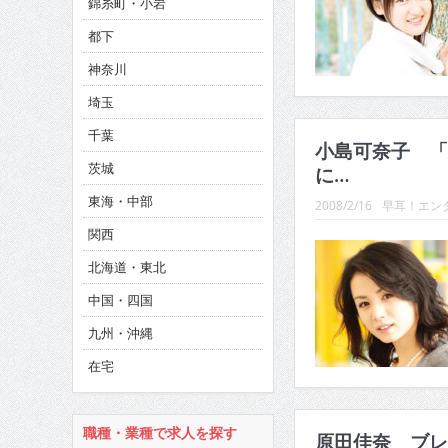
錦糸町・小岩
CINEMA×STYLE 286号
都下
CINEMA×STYLE 285号
神奈川
CINEMA×STYLE 294号
埼玉
千葉
小島可奈子 「
茨城
に…
東海・中部
2008/2/16
早耳！エンタ
関西
北海道・東北
中国・四国
九州・沖縄
在宅
職種・業種で求人を探す
原田佳奈 ブレ