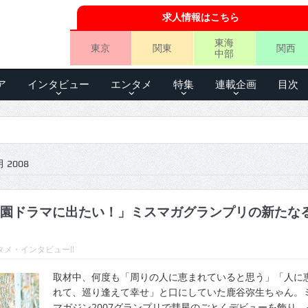
求人情報はこちら
東海
東京
関東
関西
中部
ア
インタビュー
エンタメ
特集
連載企画
目次
 2008
園ドラマに出たい！」ミスマガグランプリの新たな
メ・インタビュー!!
取材中、何度も「周りの人に恵まれていると思う」「人に
れて、巡り逢えて幸せ」と口にしていた鹿谷弥生ちゃん。
マガジン2007グランプリで彗星のごとくデビューを飾り、