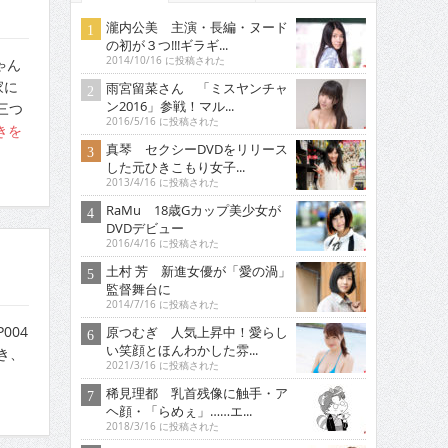
瀧内公美 主演・長編・ヌード
の初が３つ!!!ギラギ...
2014/10/16 に投稿された
ゃん
家に
雨宮留菜さん 「ミスヤンチャ
ン2016」参戦！マル...
三つ
2016/5/16 に投稿された
きを
真琴 セクシーDVDをリリース
した元ひきこもり女子...
2013/4/16 に投稿された
RaMu 18歳Gカップ美少女が
DVDデビュー
2016/4/16 に投稿された
土村 芳 新進女優が「愛の渦」
監督舞台に
2014/7/16 に投稿された
004
原つむぎ 人気上昇中！愛らし
い笑顔とほんわかした雰...
好き、
2021/3/16 に投稿された
稀見理都 乳首残像に触手・ア
ヘ顔・「らめぇ」……エ...
2018/3/16 に投稿された