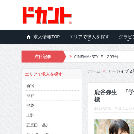
求人情報TOP
エリアで求人を探す
グラビ
注目記事
CINEMA×STYLE 293号
CINEMA×STYLE 292号
ホーム
アーカイブ 2月
エリアで求人を探す
CINEMA×STYLE 291号
新宿
CINEMA×STYLE 290号
鹿谷弥生 「学
渋谷
標
CINEMA×STYLE 289号
池袋
2008/2/16
早耳！エンタ
CINEMA×STYLE 288号
上野
五反田・品川
CINEMA×STYLE 287号