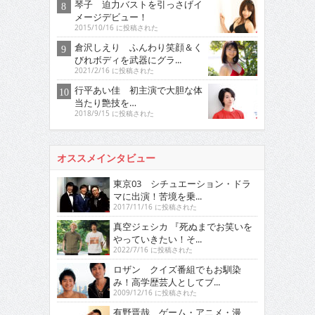
琴子 迫力バストを引っさげイ
メージデビュー！
2015/10/16 に投稿された
倉沢しえり ふんわり笑顔＆く
びれボディを武器にグラ...
2021/2/16 に投稿された
行平あい佳 初主演で大胆な体
当たり艶技を…
2018/9/15 に投稿された
オススメインタビュー
東京03 シチュエーション・ドラ
マに出演！苦境を乗...
2017/11/16 に投稿された
真空ジェシカ 『死ぬまでお笑いを
やっていきたい！そ...
2022/7/16 に投稿された
ロザン クイズ番組でもお馴染
み！高学歴芸人としてブ...
2009/12/16 に投稿された
有野晋哉 ゲーム・アニメ・漫