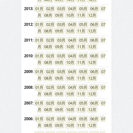
2013
:
01
02
03
04
05
06
07
08
09
10
11
12
2012
:
01
02
03
04
05
06
07
08
09
10
11
12
2011
:
01
02
03
04
05
06
07
08
09
10
11
12
2010
:
01
02
03
04
05
06
07
08
09
10
11
12
2009
:
01
02
03
04
05
06
07
08
09
10
11
12
2008
:
01
02
03
04
05
06
07
08
09
10
11
12
2007
:
01
02
03
04
05
06
07
08
09
10
11
12
2006
:
01
02
03
04
05
06
07
08
09
10
11
12