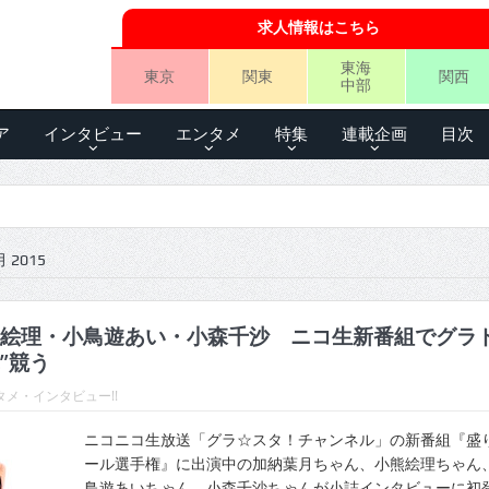
求人情報はこちら
東海
東京
関東
関西
中部
ア
インタビュー
エンタメ
特集
連載企画
目次
 2015
絵理・小鳥遊あい・小森千沙 ニコ生新番組でグラ
”競う
メ・インタビュー!!
ニコニコ生放送「グラ☆スタ！チャンネル」の新番組『盛
ール選手権』に出演中の加納葉月ちゃん、小熊絵理ちゃん
鳥遊あいちゃん、小森千沙ちゃんが小誌インタビューに初