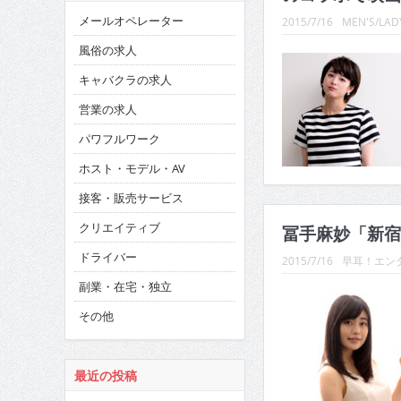
メールオペレーター
2015/7/16
MEN'S/LADY
風俗の求人
キャバクラの求人
営業の求人
パワフルワーク
ホスト・モデル・AV
接客・販売サービス
クリエイティブ
冨手麻妙「新宿
ドライバー
2015/7/16
早耳！エンタ
副業・在宅・独立
その他
最近の投稿