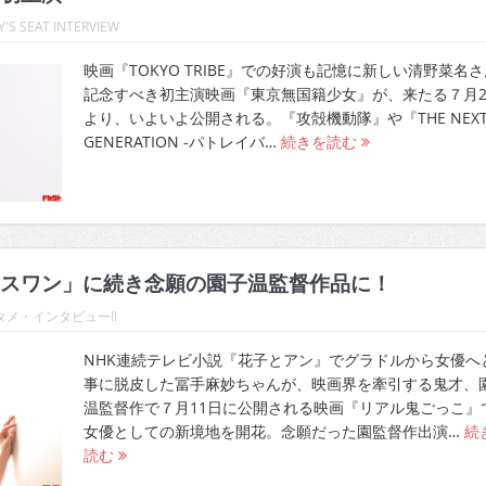
'S SEAT INTERVIEW
映画『TOKYO TRIBE』での好演も記憶に新しい清野菜名
記念すべき初主演映画『東京無国籍少女』が、来たる７月2
より、いよいよ公開される。『攻殻機動隊』や『THE NEX
GENERATION -パトレイバ…
続きを読む
スワン」に続き念願の園子温監督作品に！
メ・インタビュー!!
NHK連続テレビ小説『花子とアン』でグラドルから女優へ
事に脱皮した冨手麻妙ちゃんが、映画界を牽引する鬼才、
温監督作で７月11日に公開される映画『リアル鬼ごっこ』
女優としての新境地を開花。念願だった園監督作出演…
続
読む