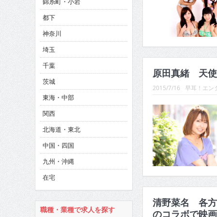
錦糸町・小岩
CINEMA×STYLE 286号
都下
CINEMA×STYLE 285号
神奈川
CINEMA×STYLE 294号
埼玉
千葉
原田真緒 天使
茨城
2015/7/16
早耳！エンタ
東海・中部
関西
北海道・東北
中国・四国
九州・沖縄
在宅
清野菜名 各方
職種・業種で求人を探す
のコラボで映画