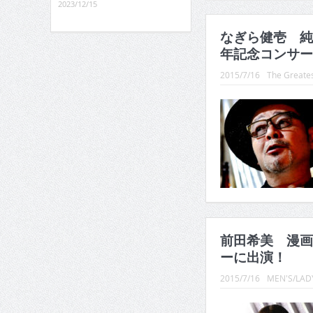
2023/12/15
なぎら健壱 純
年記念コンサー
2015/7/16
The Greates
前田希美 漫画
ーに出演！
2015/7/16
MEN'S/LADY