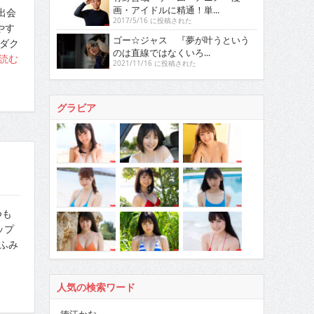
画・アイドルに精通！単...
出会
2017/5/16 に投稿された
やす
ゴー☆ジャス 『夢が叶うという
ダク
のは直線ではなくいろ...
読む
2021/11/16 に投稿された
グラビア
つも
カップ
ふみ
人気の検索ワード