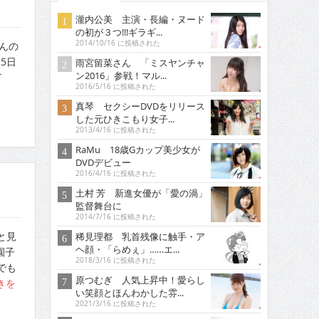
瀧内公美 主演・長編・ヌード
の初が３つ!!!ギラギ...
2014/10/16 に投稿された
さんの
5日
雨宮留菜さん 「ミスヤンチャ
ン2016」参戦！マル...
T
2016/5/16 に投稿された
真琴 セクシーDVDをリリース
した元ひきこもり女子...
2013/4/16 に投稿された
RaMu 18歳Gカップ美少女が
DVDデビュー
2016/4/16 に投稿された
土村 芳 新進女優が「愛の渦」
監督舞台に
2014/7/16 に投稿された
と見
稀見理都 乳首残像に触手・ア
ヘ顔・「らめぇ」……エ...
園子
2018/3/16 に投稿された
でも
原つむぎ 人気上昇中！愛らし
きを
い笑顔とほんわかした雰...
2021/3/16 に投稿された