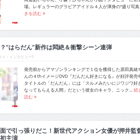
場。レギュラーのグラビアアイドル４人が渾身の“盛り写真
きを読む
？“はらだん”新作は悶絶＆衝撃シーン連弾
メ・インタビュー!!
発売前からアマゾンランキングで１位を獲得した原田真緒
んの４thイメージDVD『だんだん好きになる』が好評発売
タイトルの「だんだん」には「スルメみたいにジワジワ好
なってもらえる人間」だという彼女のキャラ、ニック…
続
読む
面で引っ張りだこ！新世代アクション女優が押井監
初主演