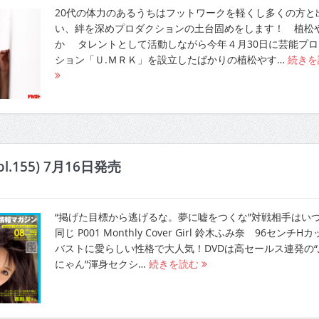
20代の体力のあるうちはフットワークを軽くし多くの方と
い、絆を深めプロダクションの土台固めをします！ 植松
か タレントとして活動しながら今年４月30日に芸能プロ
ション「Ｕ.ＭＲＫ」を設立したばかりの植松やす…
続きを
l.155) 7月16日発売
“掲げた目標から逃げるな。夢に嘘をつくな”対戦相手はい
同じ P001 Monthly Cover Girl 鈴木ふみ奈 96センチH
バストに愛らしい性格で大人気！DVDは高セールス連発の“
にゃん”渾身セクシ…
続きを読む