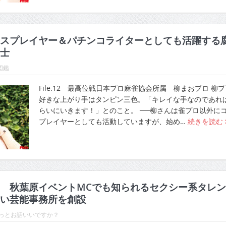
スプレイヤー＆パチンコライターとしても活躍する
士
図鑑
File.12 最高位戦日本プロ麻雀協会所属 柳まおプロ 柳
好きな上がり手はタンピン三色。「キレイな手なのであれ
らいにいきます！」とのこと。 ──柳さんは雀プロ以外に
プレイヤーとしても活動していますが、始め…
続きを読む
 秋葉原イベントMCでも知られるセクシー系タレン
い芸能事務所を創設
ょっとお話いいですか？