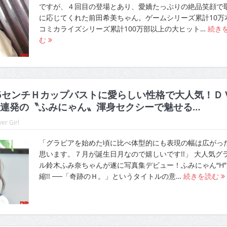
ですが、４回目の登場とあり、愛嬌たっぷりの絶品笑顔で
に応じてくれた前田希美ちゃん。ゲームシリーズ累計10万
コミカライズシリーズ累計100万部以上の大ヒット…
続き
む
6センチＨカップバストに愛らしい性格で大人気！Ｄ
連発の〝ふみにゃん〟渾身セクシーで魅せる…
er Girl
「グラビアを始めた頃に比べ体型的にも表現の幅は広がっ
思います。７月が誕生日月なので嬉しいです!!」 大人気グ
ル鈴木ふみ奈ちゃんが遂に写真集デビュー！ふみにゃん“H”
縮!! ──「奇跡のＨ。」というタイトルの意…
続きを読む