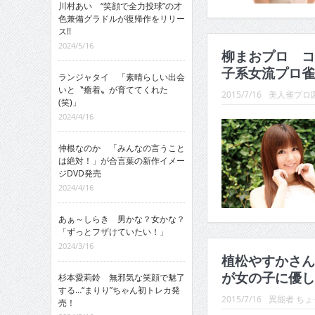
川村あい “笑顔で全力投球”の才
色兼備グラドルが復帰作をリリー
ス!!
2024/5/16
柳まおプロ コ
子系女流プロ雀
ランジャタイ 「素晴らしい出会
いと〝癒着〟が育ててくれた
2015/7/16
美人雀プロ
(笑)」
2024/4/16
仲根なのか 「みんなの言うこと
は絶対！」が合言葉の新作イメー
ジDVD発売
2024/4/16
あぁ～しらき 男かな？女かな？
「ずっとフザけていたい！」
2024/3/16
植松やすかさん
が女の子に優し
杉本愛莉鈴 無邪気な笑顔で魅了
する…“まりり”ちゃん初トレカ発
2015/7/16
異能者 ち
売！