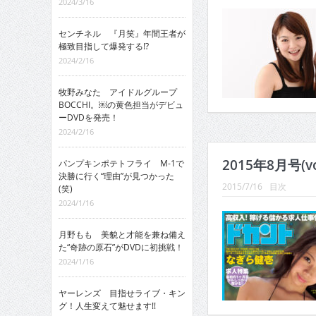
2024/3/16
センチネル 『月笑』年間王者が
極致目指して爆発する!?
2024/2/16
牧野みなた アイドルグループ
BOCCHI。￼の黄色担当がデビュ
ーDVDを発売！
2024/2/16
2015年8月号(vo
パンプキンポテトフライ M-1で
決勝に行く“理由”が見つかった
2015/7/16
目次
(笑)
2024/1/16
月野もも 美貌と才能を兼ね備え
た“奇跡の原石”がDVDに初挑戦！
2024/1/16
ヤーレンズ 目指せライブ・キン
グ！人生変えて魅せます!!