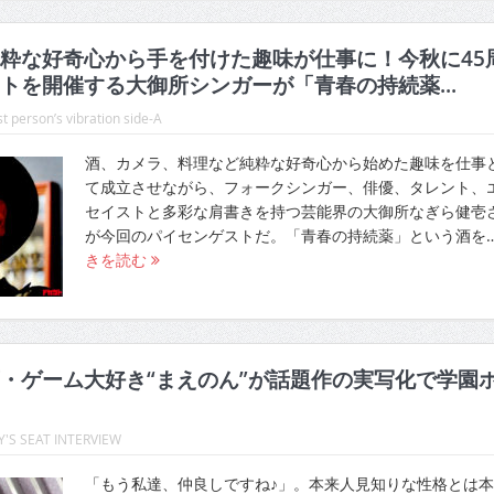
粋な好奇心から手を付けた趣味が仕事に！今秋に45
トを開催する大御所シンガーが「青春の持続薬...
t person’s vibration side-A
酒、カメラ、料理など純粋な好奇心から始めた趣味を仕事
て成立させながら、フォークシンガー、俳優、タレント、
セイストと多彩な肩書きを持つ芸能界の大御所なぎら健壱
が今回のパイセンゲストだ。「青春の持続薬」という酒を
きを読む
・ゲーム大好き“まえのん”が話題作の実写化で学園
'S SEAT INTERVIEW
「もう私達、仲良しですね♪」。本来人見知りな性格とは本