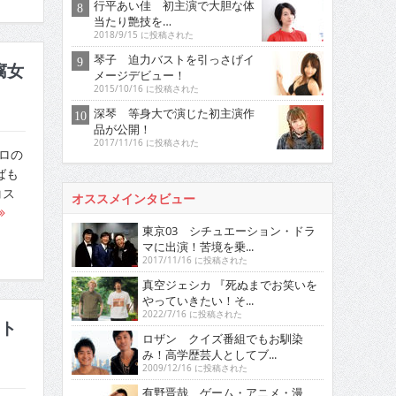
行平あい佳 初主演で大胆な体
当たり艶技を…
2018/9/15 に投稿された
琴子 迫力バストを引っさげイ
腐女
メージデビュー！
2015/10/16 に投稿された
深琴 等身大で演じた初主演作
品が公開！
2017/11/16 に投稿された
プロの
ばも
コス
オススメインタビュー
東京03 シチュエーション・ドラ
マに出演！苦境を乗...
2017/11/16 に投稿された
真空ジェシカ 『死ぬまでお笑いを
やっていきたい！そ...
2022/7/16 に投稿された
ト
ロザン クイズ番組でもお馴染
み！高学歴芸人としてブ...
2009/12/16 に投稿された
有野晋哉 ゲーム・アニメ・漫