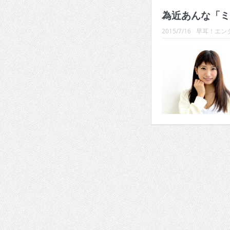
為近あんな「ミス
2015/7/16
早耳！エンタ