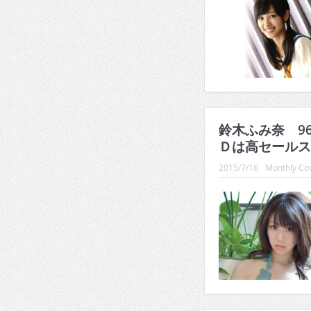
鈴木ふみ奈 9
Ｄは高セールス
2015/7/16
Monthly Cov