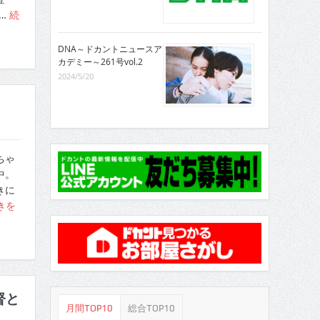
…
続
DNA～ドカントニュースア
カデミー～261号vol.2
2024/5/20
ちゃ
中。
きに
きを
督と
月間TOP10
総合TOP10