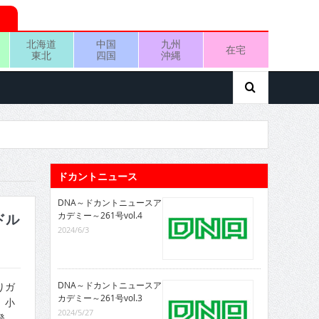
北海道
中国
九州
在宅
東北
四国
沖縄
ドカントニュース
DNA～ドカントニュースア
カデミー～261号vol.4
ドル
2024/6/3
DNA～ドカントニュースア
りガ
カデミー～261号vol.3
、小
2024/5/27
登