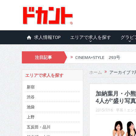
求人情報TOP
エリアで求人を探す
グラビ
注目記事
CINEMA×STYLE 293号
CINEMA×STYLE 292号
ホーム
アーカイブ 7月
エリアで求人を探す
CINEMA×STYLE 291号
新宿
CINEMA×STYLE 290号
加納葉月・小熊
渋谷
4人が“盛り写真
CINEMA×STYLE 289号
池袋
2015/7/16
早耳！エンタ
CINEMA×STYLE 288号
上野
五反田・品川
CINEMA×STYLE 287号