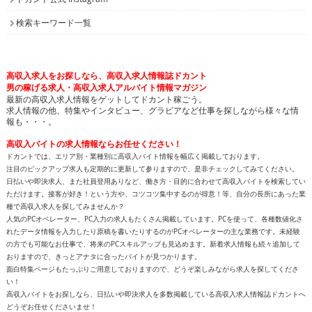
検索キーワード一覧
高収入求人をお探しなら、高収入求人情報誌ドカント
男の稼げる求人・高収入求人アルバイト情報マガジン
最新の高収入求人情報をゲットしてドカント稼ごう。
求人情報の他、特集やインタビュー、グラビアなど仕事を探しながら様々な情
報も・・・。
高収入バイトの求人情報ならお任せください！
ドカントでは、エリア別・業種別に高収入バイト情報を幅広く掲載しております。
注目のピックアップ求人も定期的に更新して参りますので、是非チェックしてみてください。
日払いや即決求人、また社員登用ありなど、働き方・目的に合わせて高収入バイトを検索してい
ただけます。接客が好き！という方や、コツコツ集中するのが得意！等、自分の長所にあった業
種で高収入求人を探してみませんか？
人気のPCオペレーター、PC入力の求人もたくさん掲載しています。PCを使って、各種数値化さ
れたデータ情報を入力したり原稿を書いたりするのがPCオペレーターの主な業務です。未経験
の方でも可能なお仕事で、将来のPCスキルアップも見込めます。新着求人情報も続々追加して
おりますので、きっとアナタに合ったバイトが見つかります。
面白特集ページもたっぷりご用意しておりますので、どうぞ楽しみながら求人を探してくださ
い！
高収入バイトをお探しなら、日払いや即決求人を多数掲載している高収入求人情報誌ドカントへ
どうぞお任せくださいませ！