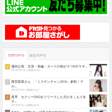
月間TOP10
総合TOP10
瀧内公美 主演・長編・ヌードの初が３つ!!!ギラギ...
2014/10/16 に投稿された
雨宮留菜さん 「ミスヤンチャン2016」参戦！マ
ル...
2016/5/16 に投稿された
真琴 セクシーDVDをリリースした元ひきこもり女
子...
2013/4/16 に投稿された
RaMu 18歳Gカップ美少女がDVDデビュー