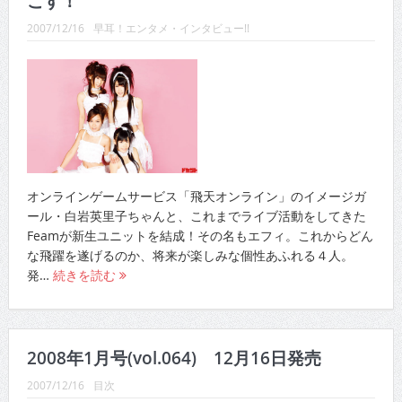
こす！
CINEMA×STYLE 289号
2007/12/16
早耳！エンタメ・インタビュー!!
CINEMA×STYLE 288号
CINEMA×STYLE 287号
CINEMA×STYLE 286号
CINEMA×STYLE 285号
CINEMA×STYLE 294号
オンラインゲームサービス「飛天オンライン」のイメージガ
ール・白岩英里子ちゃんと、これまでライブ活動をしてきた
Feamが新生ユニットを結成！その名もエフィ。これからどん
な飛躍を遂げるのか、将来が楽しみな個性あふれる４人。
発…
続きを読む
2008年1月号(vol.064) 12月16日発売
2007/12/16
目次