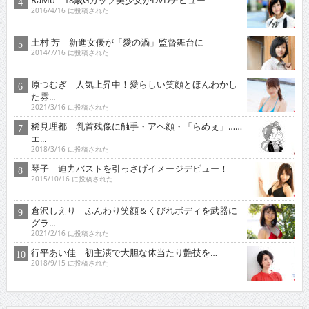
2016/4/16 に投稿された
土村 芳 新進女優が「愛の渦」監督舞台に
2014/7/16 に投稿された
原つむぎ 人気上昇中！愛らしい笑顔とほんわかし
た雰...
2021/3/16 に投稿された
稀見理都 乳首残像に触手・アヘ顔・「らめぇ」……
エ...
2018/3/16 に投稿された
琴子 迫力バストを引っさげイメージデビュー！
2015/10/16 に投稿された
倉沢しえり ふんわり笑顔＆くびれボディを武器に
グラ...
2021/2/16 に投稿された
行平あい佳 初主演で大胆な体当たり艶技を…
2018/9/15 に投稿された