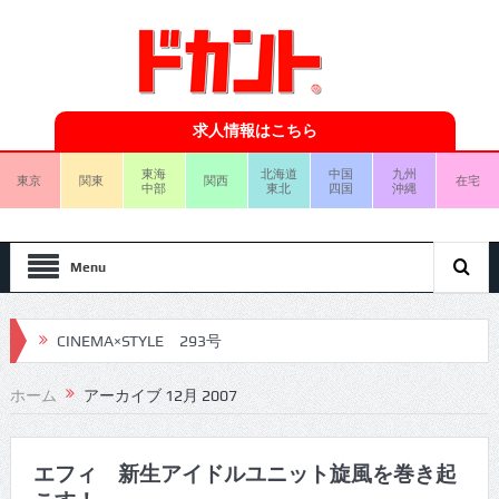
求人情報はこちら
東海
北海道
中国
九州
東京
関東
関西
在宅
中部
東北
四国
沖縄
Menu
CINEMA×STYLE 293号
CINEMA×STYLE 292号
ホーム
アーカイブ 12月 2007
CINEMA×STYLE 291号
CINEMA×STYLE 290号
エフィ 新生アイドルユニット旋風を巻き起