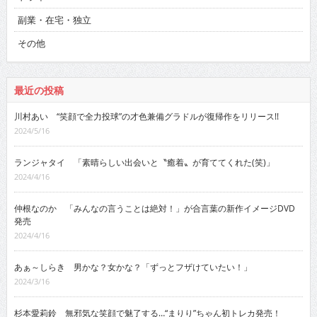
副業・在宅・独立
その他
最近の投稿
川村あい “笑顔で全力投球”の才色兼備グラドルが復帰作をリリース!!
2024/5/16
ランジャタイ 「素晴らしい出会いと〝癒着〟が育ててくれた(笑)」
2024/4/16
仲根なのか 「みんなの言うことは絶対！」が合言葉の新作イメージDVD
発売
2024/4/16
あぁ～しらき 男かな？女かな？「ずっとフザけていたい！」
2024/3/16
杉本愛莉鈴 無邪気な笑顔で魅了する…“まりり”ちゃん初トレカ発売！