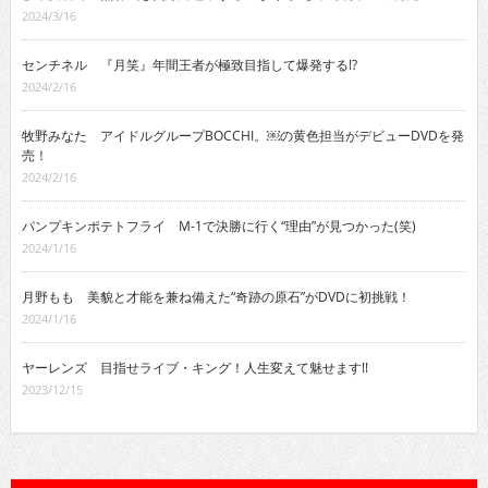
2024/3/16
センチネル 『月笑』年間王者が極致目指して爆発する!?
2024/2/16
牧野みなた アイドルグループBOCCHI。￼の黄色担当がデビューDVDを発
売！
2024/2/16
パンプキンポテトフライ M-1で決勝に行く“理由”が見つかった(笑)
2024/1/16
月野もも 美貌と才能を兼ね備えた“奇跡の原石”がDVDに初挑戦！
2024/1/16
ヤーレンズ 目指せライブ・キング！人生変えて魅せます!!
2023/12/15