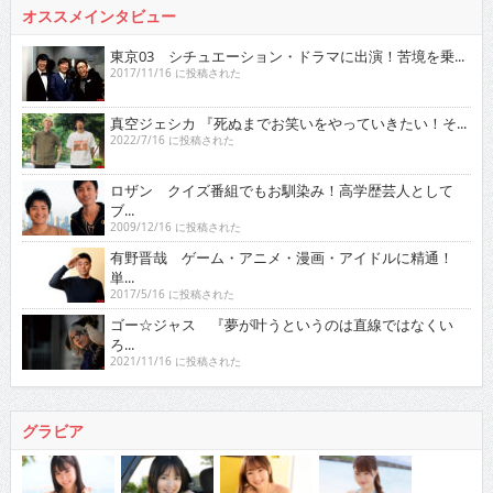
オススメインタビュー
東京03 シチュエーション・ドラマに出演！苦境を乗...
2017/11/16 に投稿された
真空ジェシカ 『死ぬまでお笑いをやっていきたい！そ...
2022/7/16 に投稿された
ロザン クイズ番組でもお馴染み！高学歴芸人として
ブ...
2009/12/16 に投稿された
有野晋哉 ゲーム・アニメ・漫画・アイドルに精通！
単...
2017/5/16 に投稿された
ゴー☆ジャス 『夢が叶うというのは直線ではなくい
ろ...
2021/11/16 に投稿された
グラビア