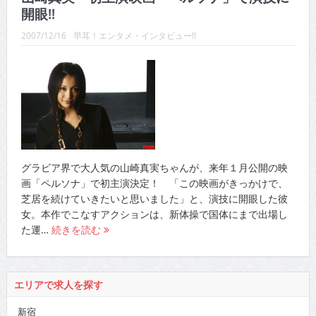
開眼!!
2007/12/16
早耳！エンタメ・インタビュー!!
グラビア界で大人気の山崎真実ちゃんが、来年１月公開の映
画「ペルソナ」で初主演決定！ 「この映画がきっかけで、
芝居を続けていきたいと思いました」と、演技に開眼した彼
女。本作でこなすアクションは、新体操で国体にまで出場し
た運…
続きを読む
エリアで求人を探す
新宿