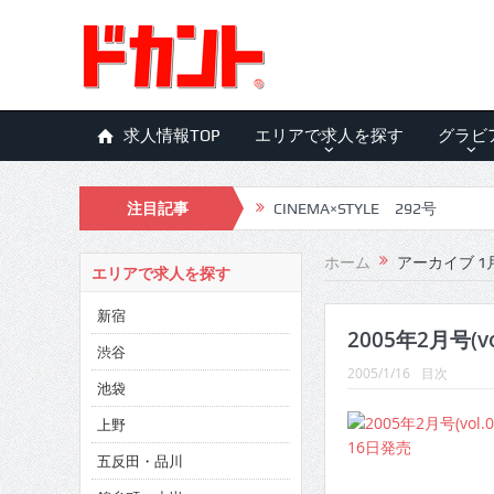
求人情報TOP
エリアで求人を探す
グラビ
注目記事
CINEMA×STYLE 292号
CINEMA×STYLE 291号
ホーム
アーカイブ 1月
エリアで求人を探す
CINEMA×STYLE 290号
新宿
CINEMA×STYLE 289号
2005年2月号(vo
渋谷
2005/1/16
目次
CINEMA×STYLE 288号
池袋
CINEMA×STYLE 287号
上野
五反田・品川
CINEMA×STYLE 286号