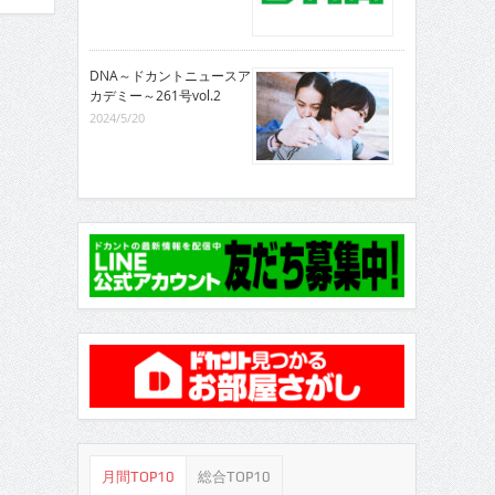
DNA～ドカントニュースア
カデミー～261号vol.2
2024/5/20
月間TOP10
総合TOP10