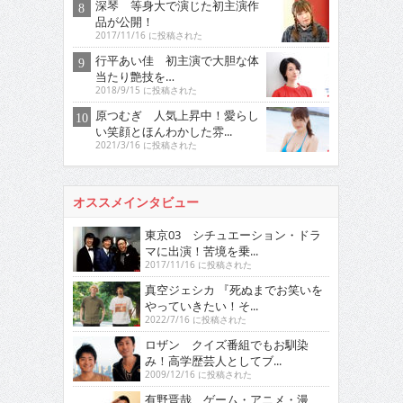
深琴 等身大で演じた初主演作
品が公開！
2017/11/16 に投稿された
行平あい佳 初主演で大胆な体
当たり艶技を…
2018/9/15 に投稿された
原つむぎ 人気上昇中！愛らし
い笑顔とほんわかした雰...
2021/3/16 に投稿された
オススメインタビュー
東京03 シチュエーション・ドラ
マに出演！苦境を乗...
2017/11/16 に投稿された
真空ジェシカ 『死ぬまでお笑いを
やっていきたい！そ...
2022/7/16 に投稿された
ロザン クイズ番組でもお馴染
み！高学歴芸人としてブ...
2009/12/16 に投稿された
有野晋哉 ゲーム・アニメ・漫