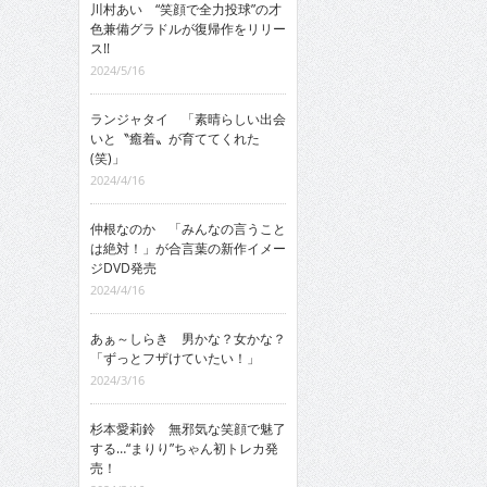
川村あい “笑顔で全力投球”の才
色兼備グラドルが復帰作をリリー
ス!!
2024/5/16
ランジャタイ 「素晴らしい出会
いと〝癒着〟が育ててくれた
(笑)」
2024/4/16
仲根なのか 「みんなの言うこと
は絶対！」が合言葉の新作イメー
ジDVD発売
2024/4/16
あぁ～しらき 男かな？女かな？
「ずっとフザけていたい！」
2024/3/16
杉本愛莉鈴 無邪気な笑顔で魅了
する…“まりり”ちゃん初トレカ発
売！