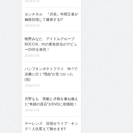
2024/3/16
センチネル 『月笑』年間王者が
極致目指して爆発する!?
2024/2/16
牧野みなた アイドルグループ
BOCCHI。￼の黄色担当がデビュ
ーDVDを発売！
2024/2/16
パンプキンポテトフライ M-1で
決勝に行く“理由”が見つかった
(笑)
2024/1/16
月野もも 美貌と才能を兼ね備え
た“奇跡の原石”がDVDに初挑戦！
2024/1/16
ヤーレンズ 目指せライブ・キン
グ！人生変えて魅せます!!