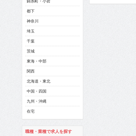
錦糸町・小岩
CINEMA×STYLE 285号
都下
CINEMA×STYLE 294号
神奈川
CINEMA×STYLE 293号
埼玉
千葉
茨城
東海・中部
関西
北海道・東北
中国・四国
九州・沖縄
在宅
職種・業種で求人を探す