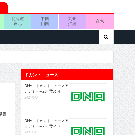
北海道
中国
九州
在宅
東北
四国
沖縄
ドカントニュース
DNA～ドカントニュースア
カデミー～261号vol.4
2024/6/3
 星野
DNA～ドカントニュースア
カデミー～261号vol.3
2024/5/27