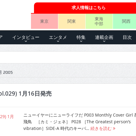
求人情報はこちら
東海
東京
関東
関西
中部
ア
インタビュー
エンタメ
特集
連載企画
目次
 2005
l.029) 1月16日発売
ニューイヤーにニューライフだ P003 Monthly Cover Girl
飛鳥 ［カミ・ジェネ］ P028 ［The Greatest person’s
vibration］SIDE-A 時代のキーパ…
続きを読む