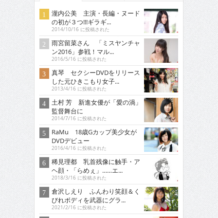
瀧内公美 主演・長編・ヌード
の初が３つ!!!ギラギ...
2014/10/16 に投稿された
雨宮留菜さん 「ミスヤンチャ
ン2016」参戦！マル...
2016/5/16 に投稿された
真琴 セクシーDVDをリリース
した元ひきこもり女子...
2013/4/16 に投稿された
土村 芳 新進女優が「愛の渦」
監督舞台に
2014/7/16 に投稿された
RaMu 18歳Gカップ美少女が
DVDデビュー
2016/4/16 に投稿された
稀見理都 乳首残像に触手・ア
ヘ顔・「らめぇ」……エ...
2018/3/16 に投稿された
倉沢しえり ふんわり笑顔＆く
びれボディを武器にグラ...
2021/2/16 に投稿された