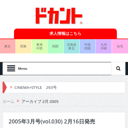
求人情報はこちら
東海
北海道
中国
九州
東京
関東
関西
在宅
中部
東北
四国
沖縄
Menu
CINEMA×STYLE 293号
CINEMA×STYLE 292号
ホーム
アーカイブ 2月 2005
CINEMA×STYLE 291号
CINEMA×STYLE 290号
2005年3月号(vol.030) 2月16日発売