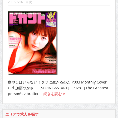
2005/2/16
目次
CINEMA×STYLE 289号
CINEMA×STYLE 288号
CINEMA×STYLE 287号
CINEMA×STYLE 286号
CINEMA×STYLE 285号
CINEMA×STYLE 294号
癒やしはいらない！タフに生きるのだ P003 Monthly Cover
Girl 加藤つかさ ［SPRING&START］ P028 ［The Greatest
person’s vibration…
続きを読む
エリアで求人を探す