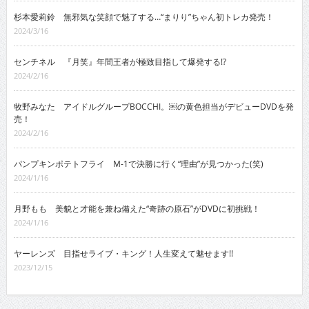
杉本愛莉鈴 無邪気な笑顔で魅了する…“まりり”ちゃん初トレカ発売！
2024/3/16
センチネル 『月笑』年間王者が極致目指して爆発する!?
2024/2/16
牧野みなた アイドルグループBOCCHI。￼の黄色担当がデビューDVDを発
売！
2024/2/16
パンプキンポテトフライ M-1で決勝に行く“理由”が見つかった(笑)
2024/1/16
月野もも 美貌と才能を兼ね備えた“奇跡の原石”がDVDに初挑戦！
2024/1/16
ヤーレンズ 目指せライブ・キング！人生変えて魅せます!!
2023/12/15