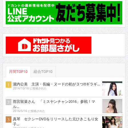
月間TOP10
総合TOP10
瀧内公美 主演・長編・ヌードの初が３つ!!!ギラギ...
2014/10/16 に投稿された
雨宮留菜さん 「ミスヤンチャン2016」参戦！マ
ル...
2016/5/16 に投稿された
真琴 セクシーDVDをリリースした元ひきこもり女
子...