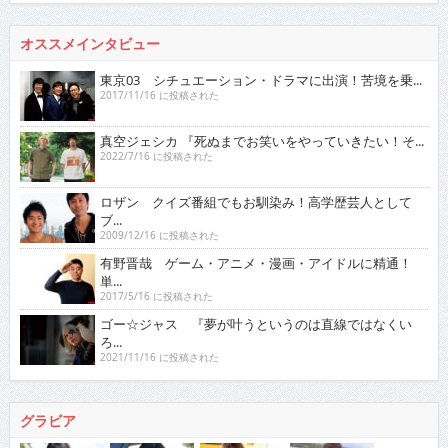
オススメインタビュー
東京03 シチュエーション・ドラマに出演！苦境を乗...
2017/11/16 に投稿された
真空ジェシカ 『死ぬまでお笑いをやっていきたい！そ...
2022/7/16 に投稿された
ロザン クイズ番組でもお馴染み！高学歴芸人として
ブ...
2009/12/16 に投稿された
有野晋哉 ゲーム・アニメ・漫画・アイドルに精通！
単...
2017/5/16 に投稿された
ゴー☆ジャス 『夢が叶うというのは直線ではなくい
ろ...
2021/11/16 に投稿された
グラビア