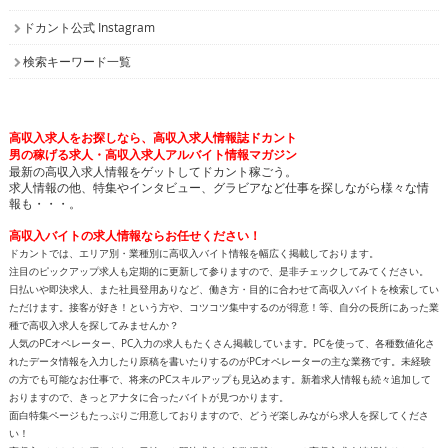
ドカント公式 Instagram
検索キーワード一覧
高収入求人をお探しなら、高収入求人情報誌ドカント
男の稼げる求人・高収入求人アルバイト情報マガジン
最新の高収入求人情報をゲットしてドカント稼ごう。
求人情報の他、特集やインタビュー、グラビアなど仕事を探しながら様々な情
報も・・・。
高収入バイトの求人情報ならお任せください！
ドカントでは、エリア別・業種別に高収入バイト情報を幅広く掲載しております。
注目のピックアップ求人も定期的に更新して参りますので、是非チェックしてみてください。
日払いや即決求人、また社員登用ありなど、働き方・目的に合わせて高収入バイトを検索してい
ただけます。接客が好き！という方や、コツコツ集中するのが得意！等、自分の長所にあった業
種で高収入求人を探してみませんか？
人気のPCオペレーター、PC入力の求人もたくさん掲載しています。PCを使って、各種数値化さ
れたデータ情報を入力したり原稿を書いたりするのがPCオペレーターの主な業務です。未経験
の方でも可能なお仕事で、将来のPCスキルアップも見込めます。新着求人情報も続々追加して
おりますので、きっとアナタに合ったバイトが見つかります。
面白特集ページもたっぷりご用意しておりますので、どうぞ楽しみながら求人を探してくださ
い！