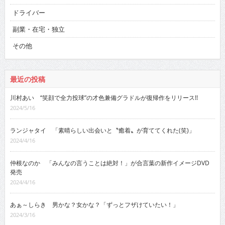
ドライバー
副業・在宅・独立
その他
最近の投稿
川村あい “笑顔で全力投球”の才色兼備グラドルが復帰作をリリース!!
2024/5/16
ランジャタイ 「素晴らしい出会いと〝癒着〟が育ててくれた(笑)」
2024/4/16
仲根なのか 「みんなの言うことは絶対！」が合言葉の新作イメージDVD
発売
2024/4/16
あぁ～しらき 男かな？女かな？「ずっとフザけていたい！」
2024/3/16