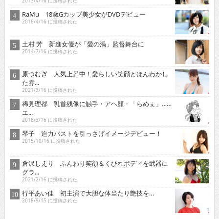
2013/4/16 に投稿された
RaMu 18歳Gカップ美少女がDVDデビュー
2016/4/16 に投稿された
土村 芳 新進女優が「愛の渦」監督舞台に
2014/7/16 に投稿された
原つむぎ 人気上昇中！愛らしい笑顔とほんわかし
た雰...
2021/3/16 に投稿された
稀見理都 乳首残像に触手・アヘ顔・「らめぇ」……
エ...
2018/3/16 に投稿された
琴子 迫力バストを引っさげイメージデビュー！
2015/10/16 に投稿された
倉沢しえり ふんわり笑顔＆くびれボディを武器に
グラ...
2021/2/16 に投稿された
行平あい佳 初主演で大胆な体当たり艶技を…
2018/9/15 に投稿された