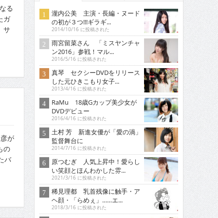
になる
瀧内公美 主演・長編・ヌード
たガ
の初が３つ!!!ギラギ...
。サ
2014/10/16 に投稿された
雨宮留菜さん 「ミスヤンチャ
ン2016」参戦！マル...
2016/5/16 に投稿された
真琴 セクシーDVDをリリース
した元ひきこもり女子...
2013/4/16 に投稿された
RaMu 18歳Gカップ美少女が
DVDデビュー
2016/4/16 に投稿された
土村 芳 新進女優が「愛の渦」
清彦が
監督舞台に
もの
2014/7/16 に投稿された
たバ
原つむぎ 人気上昇中！愛らし
い笑顔とほんわかした雰...
2021/3/16 に投稿された
稀見理都 乳首残像に触手・ア
ヘ顔・「らめぇ」……エ...
2018/3/16 に投稿された