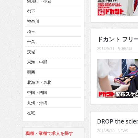
錦糸町・小岩
CINEMA×STYLE 286号
都下
CINEMA×STYLE 285号
神奈川
CINEMA×STYLE 294号
埼玉
ドカント フリ
千葉
2018/5/31
配布情報
茨城
東海・中部
関西
北海道・東北
中国・四国
九州・沖縄
在宅
DROP the sci
2018/5/30
NEWS
職種・業種で求人を探す