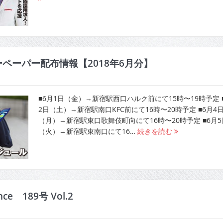
ーペーパー配布情報【2018年6月分】
■6月1日（金）→新宿駅西口ハルク前にて15時〜19時予定 
2日（土）→新宿駅南口KFC前にて16時〜20時予定 ■6月4
（月）→新宿駅東口歌舞伎町向にて16時〜20時予定 ■6月5
（火）→新宿駅東南口にて16…
続きを読む
ence 189号 Vol.2