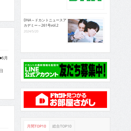
DNA～ドカントニュースア
カデミー～261号vol.2
2024/5/20
■6月
日
日
月間TOP10
総合TOP10