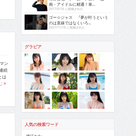
画・アイドルに精通！単...
2017/5/16 に投稿された
ゴー☆ジャス 『夢が叶うという
のは直線ではなくいろ...
2021/11/16 に投稿された
グラビア
ーマン
連続
とは
む
人気の検索ワード