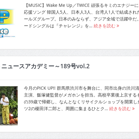
【MUSIC】Wake Me Up／TWICE 頑張るキミのエナジー
応援ソング 韓国人5人、日本人3人、台湾人1人で結成され
ールズグループ。日本のみならず、アジア全域で活躍中だ
ードシングルは『チャレンジ』を…
続きを読む
ニュースアカデミー～189号vol.2
今月のPICK UP!! 群馬県渋川市を舞台に、同市出身の渋川
主演、飯塚健監督がメガホンを担当。高校卒業後上京する
の39歳で帰郷し、なんとなくリサイクルショップを開業し
ツ2の榎田洋二郎と、周囲に集まるひとク…
続きを読む