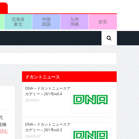
北海道
中国
九州
在宅
東北
四国
沖縄
ドカントニュース
DNA～ドカントニュースア
カデミー～261号vol.4
2024/6/3
式
道橋
DNA～ドカントニュースア
カデミー～261号vol.3
読む
2024/5/27