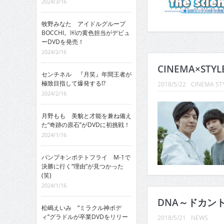
2024/3/16
牧野みなた アイドルグループ
BOCCHI。￼の黄色担当がデビュ
ーDVDを発売！
2024/2/16
CINEMA×STYL
センチネル 『月笑』年間王者が
極致目指して爆発する!?
2018/5/22
CINEMA ST
2024/2/16
月野もも 美貌と才能を兼ね備え
た“奇跡の原石”がDVDに初挑戦！
2024/1/16
パンプキンポテトフライ M-1で
決勝に行く“理由”が見つかった
(笑)
2024/1/16
DNA～ドカント
松嶋えいみ “ミラクル神ボデ
ィ”グラドルが卒業DVDをリリー
2018/5/21
NEWS