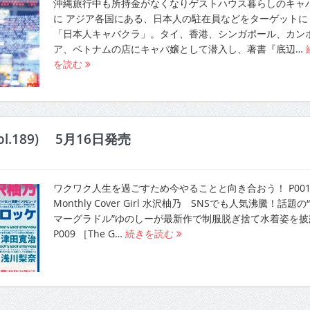
沖縄旅行中も所持金がなくなりゲストハウス暮らしのキャ
に アジア各国にある、日本人の駐在員などをターゲットに
「日本人キャバクラ」。タイ、香港、シンガポール、カン
ア、ベトナムの店にキャバ嬢として潜入し、著書『底辺…
を読む
ol.189) 5月16日発売
ワクワク人生を過ごすため今やることと向き合おう！ P00
Monthly Cover Girl 水沢柚乃 SNSでも人気沸騰！話題の
マーグラドル”ゆのしーが最新作で制服脱ぎ捨て水着姿を披
P009 ［The G…
続きを読む