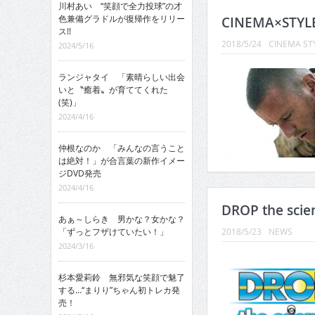
川村あい “笑顔で全力投球”の才
色兼備グラドルが復帰作をリリー
CINEMA×STYL
ス!!
2018/5/24
CINEMA ST
2024/5/16
ランジャタイ 「素晴らしい出会
いと〝癒着〟が育ててくれた
(笑)」
2024/4/16
仲根なのか 「みんなの言うこと
は絶対！」が合言葉の新作イメー
ジDVD発売
2024/4/16
DROP the sci
あぁ～しらき 男かな？女かな？
「ずっとフザけていたい！」
2018/5/23
NEWS
2024/3/16
杉本愛莉鈴 無邪気な笑顔で魅了
する…“まりり”ちゃん初トレカ発
売！