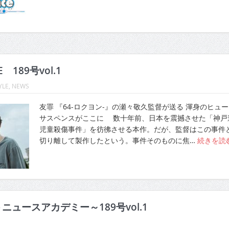
E 189号vol.1
YLE
,
NEWS
友罪 『64-ロクヨン-』の瀬々敬久監督が送る 渾身のヒュ
サスペンスがここに 数十年前、日本を震撼させた「神戸
児童殺傷事件」を彷彿させる本作。だが、監督はこの事件
切り離して製作したという。事件そのものに焦…
続きを読
ニュースアカデミー～189号vol.1