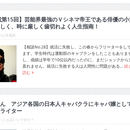
載第15回】芸能界最強のＶシネマ帝王である俳優の小
しく、時に厳しく歯切れよく人生指南！
の人生相談
【相談No.28】就活に失敗し、この春からフリーターをし
ます。学生時代は運動部のキャプテンをしたこともありま
し、成績は学年で10位以内だったのに、まだショックから
直れません。就活に失敗する人は人間性に問題がある…
続
読む
ん アジア各国の日本人キャバクラにキャバ嬢とし
ライター
ょっとお話いいですか？