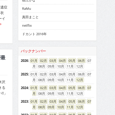
徳江かな
後遺症
RaMu
瑠衣
真田まこと
ーイ
netflix
ドカント 2016年
バックナンバー
が最
2026
:
01
02
03
04
05
06
07
08
09
10
11
12
2025
:
01
02
03
04
05
06
07
08
09
10
11
12
水沢
きる
2024
:
01
02
03
04
05
06
07
!!」
08
09
10
11
12
2023
:
01
02
03
04
05
06
07
08
09
10
11
12