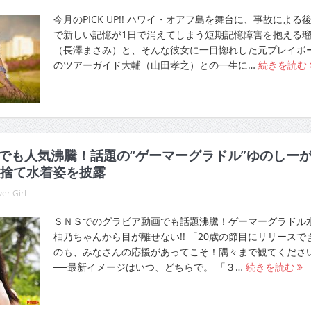
今月のPICK UP!! ハワイ・オアフ島を舞台に、事故による
で新しい記憶が1日で消えてしまう短期記憶障害を抱える
（長澤まさみ）と、そんな彼女に一目惚れした元プレイボ
のツアーガイド大輔（山田孝之）との一生に…
続きを読む
Sでも人気沸騰！話題の“ゲーマーグラドル”ゆのしー
捨て水着姿を披露
er Girl
ＳＮＳでのグラビア動画でも話題沸騰！ゲーマーグラドル
柚乃ちゃんから目が離せない!! 「20歳の節目にリリースで
のも、みなさんの応援があってこそ！隅々まで観てください
──最新イメージはいつ、どちらで。 「３…
続きを読む