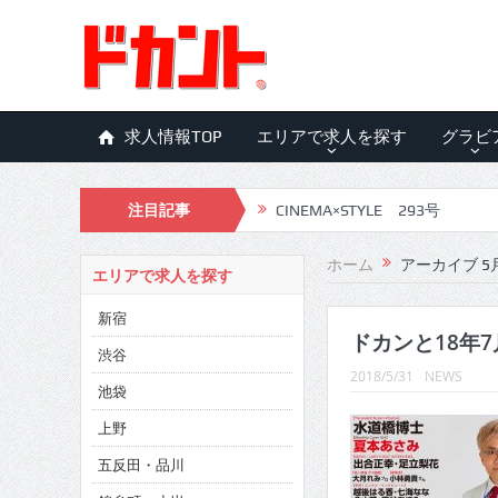
求人情報TOP
エリアで求人を探す
グラビ
注目記事
CINEMA×STYLE 293号
CINEMA×STYLE 292号
ホーム
アーカイブ 5月
エリアで求人を探す
CINEMA×STYLE 291号
新宿
CINEMA×STYLE 290号
ドカンと18年7
渋谷
2018/5/31
NEWS
CINEMA×STYLE 289号
池袋
CINEMA×STYLE 288号
上野
五反田・品川
CINEMA×STYLE 287号