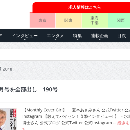
求人情報はこちら
東海
東京
関東
関西
中部
ア
インタビュー
エンタメ
特集
連載企画
目次
 2018
月号を全部出し 190号
【Monthly Cover Girl】 ・夏本あさみさん 公式Twitter 公
Instagram 【教えてパイセン！直撃インタビュー!!】 ・水
博士さん 公式ブログ 公式Twitter 公式Instagram …
続きを