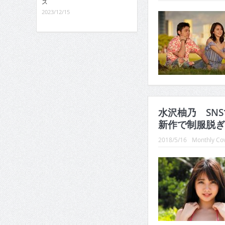
ス
2023/12/15
水沢柚乃 SN
新作で制服脱ぎ
2018/5/16
Monthly Cov