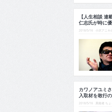
【人生相談 連
仁志氏が時に優
2018/5/16
小沢アニキ
カワノアユミさ
入取材を敢行の
2018/5/16
異能者 ち