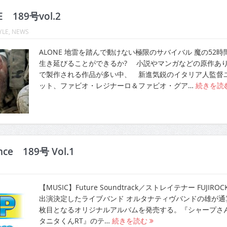
E 189号vol.2
YLE
,
NEWS
ALONE 地雷を踏んで動けない極限のサバイバル 魔の52時
生き延びることができるか? 小説やマンガなどの原作あ
で製作される作品が多い中、 新進気鋭のイタリア人監督
ット、ファビオ・レジナーロ＆ファビオ・グア…
続きを読
ence 189号 Vol.1
【MUSIC】Future Soundtrack／ストレイテナー FUJIROC
出演決定したライブバンド オルタナティヴバンドの雄が通算
枚目となるオリジナルアルバムを発売する。『シャープさ
タニタくんRT』のテ…
続きを読む