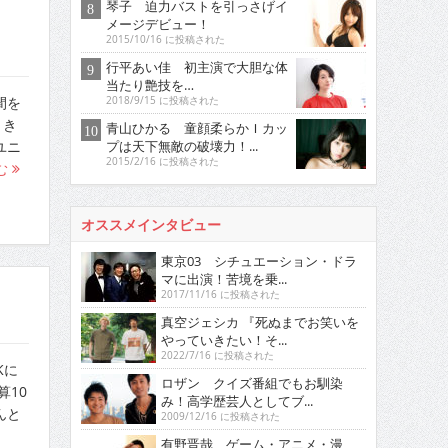
琴子 迫力バストを引っさげイ
メージデビュー！
2015/10/16 に投稿された
行平あい佳 初主演で大胆な体
当たり艶技を…
間を
2018/9/15 に投稿された
りき
青山ひかる 童顔柔らかＩカッ
プは天下無敵の破壊力！...
ユニ
2015/2/16 に投稿された
む
オススメインタビュー
東京03 シチュエーション・ドラ
マに出演！苦境を乗...
2017/11/16 に投稿された
真空ジェシカ 『死ぬまでお笑いを
やっていきたい！そ...
2022/7/16 に投稿された
Kに
ロザン クイズ番組でもお馴染
10
み！高学歴芸人としてブ...
んと
2009/12/16 に投稿された
有野晋哉 ゲーム・アニメ・漫