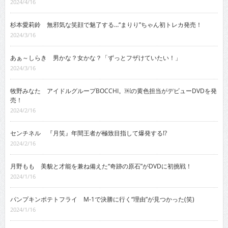
2024/4/16
杉本愛莉鈴 無邪気な笑顔で魅了する…“まりり”ちゃん初トレカ発売！
2024/3/16
あぁ～しらき 男かな？女かな？「ずっとフザけていたい！」
2024/3/16
牧野みなた アイドルグループBOCCHI。￼の黄色担当がデビューDVDを発
売！
2024/2/16
センチネル 『月笑』年間王者が極致目指して爆発する!?
2024/2/16
月野もも 美貌と才能を兼ね備えた“奇跡の原石”がDVDに初挑戦！
2024/1/16
パンプキンポテトフライ M-1で決勝に行く“理由”が見つかった(笑)
2024/1/16