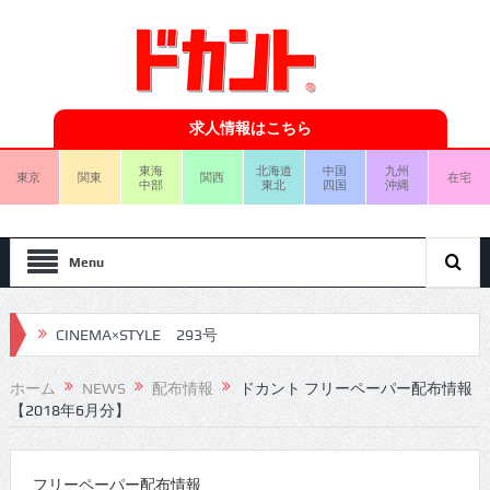
求人情報はこちら
東海
北海道
中国
九州
東京
関東
関西
在宅
中部
東北
四国
沖縄
Menu
CINEMA×STYLE 293号
CINEMA×STYLE 292号
ホーム
NEWS
配布情報
ドカント フリーペーパー配布情報
【2018年6月分】
CINEMA×STYLE 291号
CINEMA×STYLE 290号
フリーペーパー配布情報