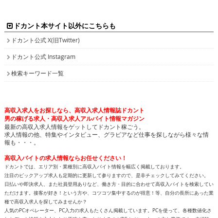
ドカント本サイト以外にこちらも
ドカント公式 X(旧Twitter)
ドカント公式 Instagram
検索キーワード一覧
高収入求人をお探しなら、高収入求人情報誌ドカント
男の稼げる求人・高収入求人アルバイト情報マガジン
最新の高収入求人情報をゲットしてドカント稼ごう。
求人情報の他、特集やインタビュー、グラビアなど仕事を探しながら様々な情
報も・・・。
高収入バイトの求人情報ならお任せください！
ドカントでは、エリア別・業種別に高収入バイト情報を幅広く掲載しております。
注目のピックアップ求人も定期的に更新して参りますので、是非チェックしてみてください。
日払いや即決求人、また社員登用ありなど、働き方・目的に合わせて高収入バイトを検索してい
ただけます。接客が好き！という方や、コツコツ集中するのが得意！等、自分の長所にあった業
種で高収入求人を探してみませんか？
人気のPCオペレーター、PC入力の求人もたくさん掲載しています。PCを使って、各種数値化さ