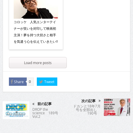
コロッケ 人気エンターテイ
ナーが笑いを封印して映画初
主演！夢を持つ大切さと相手
を気遣う心を伝えていきたい!!
Load more posts
Share
Tweet
0
次の記事
前の記事
ドカンと18年7月
DROP the
号を全部出し
science 189号
190号
Vol.2