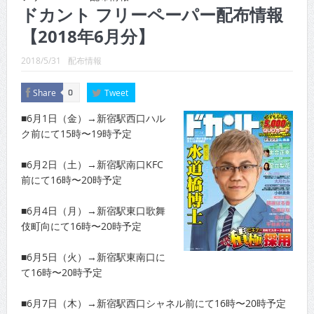
CINEMA×STYLE 289号
ドカント フリーペーパー配布情報
【2018年6月分】
CINEMA×STYLE 288号
CINEMA×STYLE 287号
2018/5/31
配布情報
CINEMA×STYLE 286号
Share
Tweet
0
CINEMA×STYLE 285号
■6月1日（金）→新宿駅西口ハル
ク前にて15時〜19時予定
CINEMA×STYLE 294号
■6月2日（土）→新宿駅南口KFC
前にて16時〜20時予定
■6月4日（月）→新宿駅東口歌舞
伎町向にて16時〜20時予定
■6月5日（火）→新宿駅東南口に
て16時〜20時予定
■6月7日（木）→新宿駅西口シャネル前にて16時〜20時予定