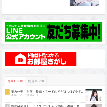
月間TOP10
総合TOP10
瀧内公美 主演・長編・ヌードの初が３つ!!!ギラギ...
2014/10/16 に投稿された
雨宮留菜さん 「ミスヤンチャン2016」参戦！マ