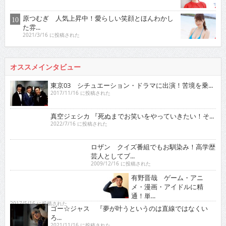
原つむぎ 人気上昇中！愛らしい笑顔とほんわかし
た雰...
2021/3/16 に投稿された
オススメインタビュー
東京03 シチュエーション・ドラマに出演！苦境を乗...
2017/11/16 に投稿された
真空ジェシカ 『死ぬまでお笑いをやっていきたい！そ...
2022/7/16 に投稿された
ロザン クイズ番組でもお馴染み！高学歴芸人として
ブ...
2009/12/16 に投稿された
有野晋哉 ゲーム・アニメ・漫画・アイドルに精通！
単...
2017/5/16 に投稿された
ゴー☆ジャス 『夢が叶うというのは直線ではなくい
ろ...
2021/11/16 に投稿された