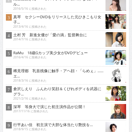
ル...
2016/5/16 に投稿された
真琴 セクシーDVDをリリースした元ひきこもり女
子...
2013/4/16 に投稿された
土村 芳 新進女優が「愛の渦」監督舞台に
2014/7/16 に投稿された
RaMu 18歳Gカップ美少女がDVDデビュー
2016/4/16 に投稿された
稀見理都 乳首残像に触手・アヘ顔・「らめぇ」……
エ...
2018/3/16 に投稿された
倉沢しえり ふんわり笑顔＆くびれボディを武器に
グラ...
2021/2/16 に投稿された
深琴 等身大で演じた初主演作品が公開！
2017/11/16 に投稿された
行平あい佳 初主演で大胆な体当たり艶技を…
2018/9/15 に投稿された