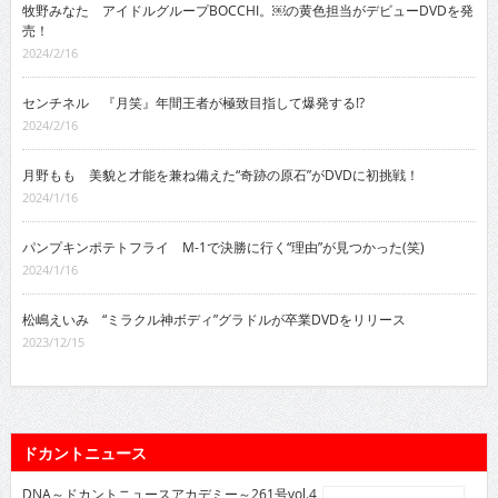
牧野みなた アイドルグループBOCCHI。￼の黄色担当がデビューDVDを発
売！
2024/2/16
センチネル 『月笑』年間王者が極致目指して爆発する!?
2024/2/16
月野もも 美貌と才能を兼ね備えた“奇跡の原石”がDVDに初挑戦！
2024/1/16
パンプキンポテトフライ M-1で決勝に行く“理由”が見つかった(笑)
2024/1/16
松嶋えいみ “ミラクル神ボディ”グラドルが卒業DVDをリリース
2023/12/15
ドカントニュース
DNA～ドカントニュースアカデミー～261号vol.4