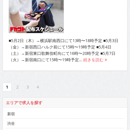
■5月2日（木）→横浜駅南西口にて13時〜18時予定 ■5月3日
（金）→新宿西口ハルク前にて15時〜19時予定 ■5月4日
（土）→新宿東口歌舞伎町向にて16時〜20時予定 ■5月7日
（火）→新宿南口にて15時〜19時予定…
続きを読む
1
2
3
4
エリアで求人を探す
新宿
渋谷