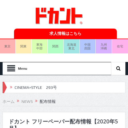
求人情報はこちら
東海
北海道
中国
九州
東京
関東
関西
在宅
中部
東北
四国
沖縄
Menu
CINEMA×STYLE 293号
CINEMA×STYLE 292号
ホーム
NEWS
配布情報
CINEMA×STYLE 291号
CINEMA×STYLE 290号
ドカント フリーペーパー配布情報【2020年5