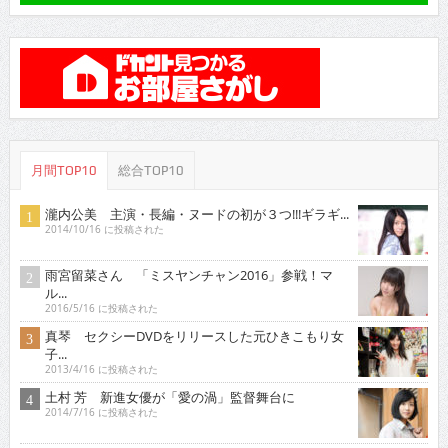
月間TOP10
総合TOP10
瀧内公美 主演・長編・ヌードの初が３つ!!!ギラギ...
2014/10/16 に投稿された
雨宮留菜さん 「ミスヤンチャン2016」参戦！マ
ル...
2016/5/16 に投稿された
真琴 セクシーDVDをリリースした元ひきこもり女
子...
2013/4/16 に投稿された
土村 芳 新進女優が「愛の渦」監督舞台に
2014/7/16 に投稿された