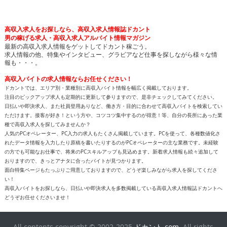
高収入求人をお探しなら、高収入求人情報誌ドカント
男の稼げる求人・高収入求人アルバイト情報マガジン
最新の高収入求人情報をゲットしてドカント稼ごう。
求人情報の他、特集やインタビュー、グラビアなど仕事を探しながら様々な情
報も・・・。
高収入バイトの求人情報ならお任せください！
ドカントでは、エリア別・業種別に高収入バイト情報を幅広く掲載しております。
注目のピックアップ求人も定期的に更新して参りますので、是非チェックしてみてください。
日払いや即決求人、また社員登用ありなど、働き方・目的に合わせて高収入バイトを検索してい
ただけます。接客が好き！という方や、コツコツ集中するのが得意！等、自分の長所にあった業
種で高収入求人を探してみませんか？
人気のPCオペレーター、PC入力の求人もたくさん掲載しています。PCを使って、各種数値化さ
れたデータ情報を入力したり原稿を書いたりするのがPCオペレーターの主な業務です。未経験
の方でも可能なお仕事で、将来のPCスキルアップも見込めます。新着求人情報も続々追加して
おりますので、きっとアナタに合ったバイトが見つかります。
面白特集ページもたっぷりご用意しておりますので、どうぞ楽しみながら求人を探してくださ
い！
高収入バイトをお探しなら、日払いや即決求人を多数掲載している高収入求人情報誌ドカントへ
どうぞお任せくださいませ！
All contents copyright © 2002-2025
ドカント.com
. All rights