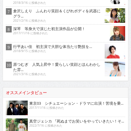
2018/3/16 に投稿された
倉沢しえり ふんわり笑顔＆くびれボディを武器に
グラ...
2021/2/16 に投稿された
深琴 等身大で演じた初主演作品が公開！
2017/11/16 に投稿された
行平あい佳 初主演で大胆な体当たり艶技を…
2018/9/15 に投稿された
原つむぎ 人気上昇中！愛らしい笑顔とほんわかし
た雰...
2021/3/16 に投稿された
オススメインタビュー
東京03 シチュエーション・ドラマに出演！苦境を乗...
2017/11/16 に投稿された
真空ジェシカ 『死ぬまでお笑いをやっていきたい！そ...
2022/7/16 に投稿された