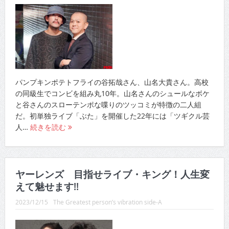
パンプキンポテトフライの谷拓哉さん、山名大貴さん。高校
の同級生でコンビを組み丸10年。山名さんのシュールなボケ
と谷さんのスローテンポな喋りのツッコミが特徴の二人組
だ。初単独ライブ「ぶた」を開催した22年には「ツギクル芸
人…
続きを読む
ヤーレンズ 目指せライブ・キング！人生変
えて魅せます!!
2023/12/15
The Greatest person’s vibration side-A