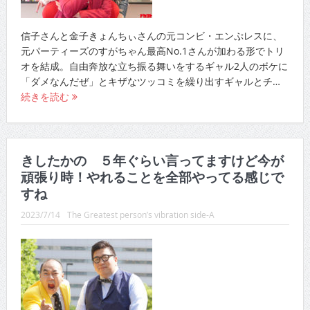
信子さんと金子きょんちぃさんの元コンビ・エンぷレスに、
元パーティーズのすがちゃん最高No.1さんが加わる形でトリ
オを結成。自由奔放な立ち振る舞いをするギャル2人のボケに
「ダメなんだぜ」とキザなツッコミを繰り出すギャルとチ…
続きを読む
きしたかの ５年ぐらい言ってますけど今が
頑張り時！やれることを全部やってる感じで
すね
2023/7/14
The Greatest person’s vibration side-A