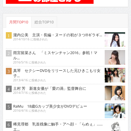
月間TOP10
総合TOP10
瀧内公美 主演・長編・ヌードの初が３つ!!!ギラギ...
2014/10/16 に投稿された
雨宮留菜さん 「ミスヤンチャン2016」参戦！マ
ル...
2016/5/16 に投稿された
真琴 セクシーDVDをリリースした元ひきこもり女
子...
2013/4/16 に投稿された
土村 芳 新進女優が「愛の渦」監督舞台に
2014/7/16 に投稿された
RaMu 18歳Gカップ美少女がDVDデビュー
2016/4/16 に投稿された
稀見理都 乳首残像に触手・アヘ顔・「らめぇ」……
エ...