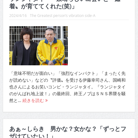
着〟が育ててくれた(笑)」
CINEMA×STYLE 288号
2024/4/16
The Greatest person’s vibration side-A
CINEMA×STYLE 287号
CINEMA×STYLE 286号
CINEMA×STYLE 285号
CINEMA×STYLE 294号
「意味不明だが面白い」「強烈なインパクト」「まったく先
が読めない」などの〝評価〟を受ける伊藤幸司さん、国崎和
也さんによるお笑いコンビ・ランジャタイ。『ランジャタイ
のがんばれ地上波！』の最終回、終王ノブはＳＮＳ界隈を騒
然と…
続きを読む
あぁ～しらき 男かな？女かな？「ずっとフ
ザけていたい！」