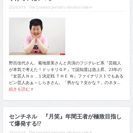
2024/3/16
The Greatest person’s vibration side-A
野呂佳代さん、菊地亜美さんと共演のフジテレビ系『芸能人
が本気で考えた！ドッキリＧＰ』で認知度は急上昇。23年の
『女芸人Ｎｏ．１決定戦 ＴＨＥ Ｗ』ファイナリストでもある
ピン芸人あぁ～しらきさん。「男かな？女かな？」のネタ…
続きを読む
センチネル 『月笑』年間王者が極致目指し
て爆発する!?
2024/2/16
The Greatest person’s vibration side-A