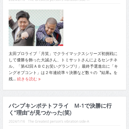
太田プロライブ「月笑」でクライマックスシリーズ初挑戦に
して優勝を飾った大誠さん、トミサットさんによるセンチネ
ル。「第42回ＡＢＣお笑いグランプリ」最終予選進出に「キ
ングオブコント」は２年連続準々決勝など数々の〝結果〟を
残…
続きを読む
パンプキンポテトフライ M-1で決勝に行
く“理由”が見つかった(笑)
2024/1/16
The Greatest person’s vibration side-A