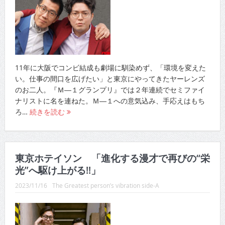
11年に大阪でコンビ結成も劇場に馴染めず、「環境を変えた
い。仕事の間口を広げたい」と東京にやってきたヤーレンズ
のお二人。『Ｍ―１グランプリ』では２年連続でセミファイ
ナリストに名を連ねた。Ｍ―１への意気込み、手応えはもち
ろ…
続きを読む
東京ホテイソン 「進化する漫才で再びの“栄
光”へ駆け上がる!!」
2023/11/16
The Greatest person’s vibration side-A