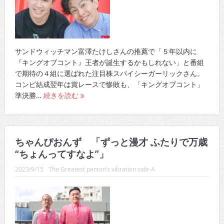
サンドウィッチマン富澤たけしさんの推薦で「５年以内に
『キングオブコント』王者が誕生するかもしれない」と番組
で期待の４組に選ばれた注目株スパイシーガーリックさん。
コンビ結成翌年は賞レースで惨敗も、「キングオブコント」
準決勝…
続きを読む
ちゃんぴおんず 「ずっと漫才 ふたりで万歳
“ちょんってすなよ”」
2023/9/15
The Greatest person’s vibration side-A