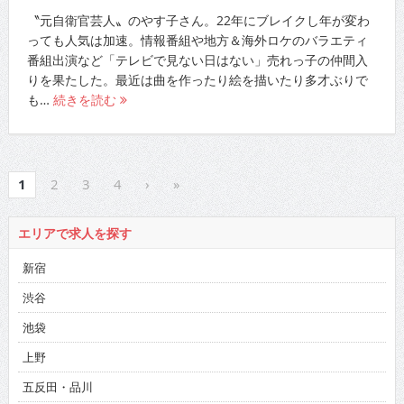
〝元自衛官芸人〟のやす子さん。22年にブレイクし年が変わ
っても人気は加速。情報番組や地方＆海外ロケのバラエティ
番組出演など「テレビで見ない日はない」売れっ子の仲間入
りを果たした。最近は曲を作ったり絵を描いたり多才ぶりで
も…
続きを読む
1
2
3
4
›
»
エリアで求人を探す
新宿
渋谷
池袋
上野
五反田・品川