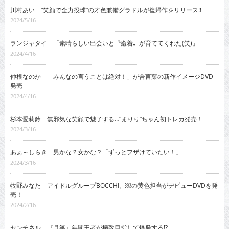
川村あい “笑顔で全力投球”の才色兼備グラドルが復帰作をリリース!!
2024/5/16
ランジャタイ 「素晴らしい出会いと〝癒着〟が育ててくれた(笑)」
2024/4/16
仲根なのか 「みんなの言うことは絶対！」が合言葉の新作イメージDVD
発売
2024/4/16
杉本愛莉鈴 無邪気な笑顔で魅了する…“まりり”ちゃん初トレカ発売！
2024/3/16
あぁ～しらき 男かな？女かな？「ずっとフザけていたい！」
2024/3/16
牧野みなた アイドルグループBOCCHI。￼の黄色担当がデビューDVDを発
売！
2024/2/16
センチネル 『月笑』年間王者が極致目指して爆発する!?