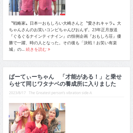
〝戦略家〟日本一おもしろい大崎さんと〝愛されキャラ〟大
ちゃんさんのお笑いコンビちゃんぴおんず。23年正月放送
『ぐるぐるナインティナイン』の恒例企画『おもしろ荘』優
勝で一躍、時の人となった。その後も「決戦！お笑い有楽
城」の…
続きを読む
ぱーてぃーちゃん 「才能がある！」と乗せ
らせて同じワタナベの養成所に入りました
2023/8/17
The Greatest person’s vibration side-A