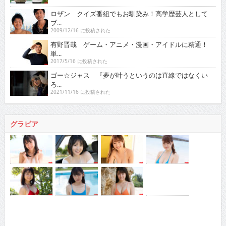
ロザン クイズ番組でもお馴染み！高学歴芸人として
ブ...
2009/12/16 に投稿された
有野晋哉 ゲーム・アニメ・漫画・アイドルに精通！
単...
2017/5/16 に投稿された
ゴー☆ジャス 『夢が叶うというのは直線ではなくい
ろ...
2021/11/16 に投稿された
グラビア