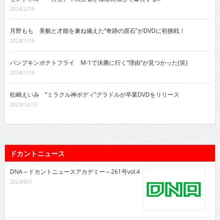
2024/2/16
月野もも 美貌と才能を兼ね備えた“奇跡の原石”がDVDに初挑戦！
2024/1/16
パンプキンポテトフライ M-1で決勝に行く“理由”が見つかった(笑)
2024/1/16
松嶋えいみ “ミラクル神ボディ”グラドルが卒業DVDをリリース
2023/12/15
ドカントニュース
DNA～ドカントニュースアカデミー～261号vol.4
2024/6/3