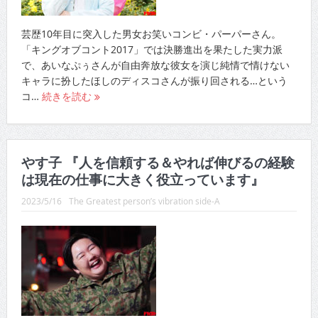
芸歴10年目に突入した男女お笑いコンビ・パーパーさん。
「キングオブコント2017」では決勝進出を果たした実力派
で、あいなぷぅさんが自由奔放な彼女を演じ純情で情けない
キャラに扮したほしのディスコさんが振り回される…という
コ…
続きを読む
やす子 『人を信頼する＆やれば伸びるの経験
は現在の仕事に大きく役立っています』
2023/5/16
The Greatest person’s vibration side-A