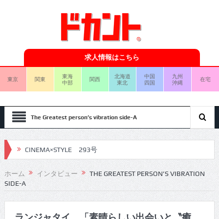
求人情報はこちら
東海
北海道
中国
九州
東京
関東
関西
在宅
中部
東北
四国
沖縄
The Greatest person’s vibration side-A
CINEMA×STYLE 293号
CINEMA×STYLE 292号
ホーム
インタビュー
THE GREATEST PERSON’S VIBRATION
CINEMA×STYLE 291号
SIDE-A
CINEMA×STYLE 290号
ランジャタイ 「素晴らしい出会いと〝癒
CINEMA×STYLE 289号