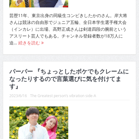
芸歴11年、東京出身の同級生コンビきしたかのさん。岸大将
さんは競泳の自由形でジュニア五輪、全日本学生選手権大会
（インカレ）に出場、高野正成さんは剣道四段の腕前という
アスリート芸人でもある。チャンネル登録者数が18万人に
迫…
続きを読む
パーパー 『ちょっとしたボケでもクレームに
なったりするので言葉選びに気を付けてま
す』
2023/6/16
The Greatest person’s vibration side-A