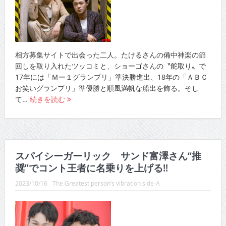
相方募集サイトで出会った二人。たけるさんの備中神楽の節
回しを取り入れたツッコミと、ショーゴさんの〝舵取り〟で
17年には「Ｍー１グランプリ」準決勝進出、18年の「ＡＢＣ
お笑いグランプリ」準優勝と順風満帆な船出を飾る。そし
て…
続きを読む
スパイシーガーリック サンド富澤さん“推
奨”でコント王者に名乗りを上げる!!
2023/10/16
The Greatest person’s vibration side-A