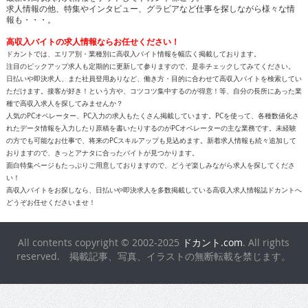
求人情報の他、特集やインタビュー、グラビアなど仕事を探しながら様々な情
報も・・・。
高収入バイトの求人情報ならお任せください！
ドカントでは、エリア別・業種別に高収入バイト情報を幅広く掲載しております。
注目のピックアップ求人も定期的に更新して参りますので、是非チェックしてみてください。
日払いや即決求人、また社員登用ありなど、働き方・目的に合わせて高収入バイトを検索してい
ただけます。接客が好き！という方や、コツコツ集中するのが得意！等、自分の長所にあった業
種で高収入求人を探してみませんか？
人気のPCオペレーター、PC入力の求人もたくさん掲載しています。PCを使って、各種数値化さ
れたデータ情報を入力したり原稿を書いたりするのがPCオペレーターの主な業務です。未経験
の方でも可能なお仕事で、将来のPCスキルアップも見込めます。新着求人情報も続々追加して
おりますので、きっとアナタに合ったバイトが見つかります。
面白特集ページもたっぷりご用意しておりますので、どうぞ楽しみながら求人を探してくださ
い！
高収入バイトをお探しなら、日払いや即決求人を多数掲載している高収入求人情報誌ドカントへ
どうぞお任せくださいませ！
All contents copyright © 2002-2025
ドカント.com
. All rights
reserved. 掲載記事、写真、イラストの無断転載を禁じます。