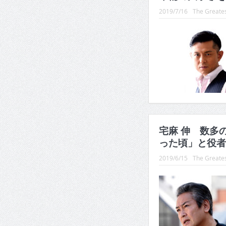
2019/7/16
The Greates
宅麻 伸 数多
った頃」と役者
2019/6/15
The Greates