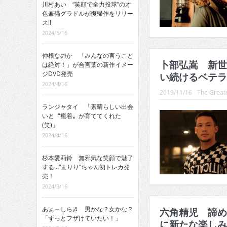
川村あい “笑顔で全力投球”の才
色兼備グラドルが復帰作をリリー
ス!!
2024/5/16
仲根なのか 「みんなの言うこと
卜部弘嵩 新世
は絶対！」が合言葉の新作イメー
ジDVD発売
い続けるベテラ
2024/4/16
2019/11/16
The Greate
ランジャタイ 「素晴らしい出会
いと〝癒着〟が育ててくれた
(笑)」
2024/4/16
杉本愛莉鈴 無邪気な笑顔で魅了
する…“まりり”ちゃん初トレカ発
売！
2024/3/16
あぁ～しらき 男かな？女かな？
六角精児 諦め
「ずっとフザけていたい！」
に新たな楽しみ