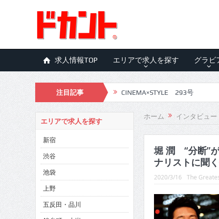
求人情報TOP
エリアで求人を探す
グラビ
注目記事
CINEMA×STYLE 293号
CINEMA×STYLE 292号
ホーム
インタビュー
エリアで求人を探す
CINEMA×STYLE 291号
新宿
CINEMA×STYLE 290号
堀 潤 “分断
渋谷
ナリストに聞く
CINEMA×STYLE 289号
池袋
2020/3/16
The Greates
CINEMA×STYLE 288号
上野
五反田・品川
CINEMA×STYLE 287号