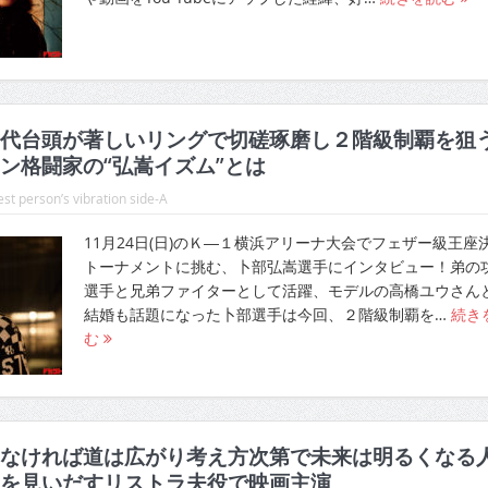
代台頭が著しいリングで切磋琢磨し２階級制覇を狙
ン格闘家の“弘嵩イズム”とは
st person’s vibration side-A
11月24日(日)のＫ―１横浜アリーナ大会でフェザー級王座
トーナメントに挑む、卜部弘嵩選手にインタビュー！弟の
選手と兄弟ファイターとして活躍、モデルの高橋ユウさん
結婚も話題になった卜部選手は今回、２階級制覇を…
続き
む
なければ道は広がり考え方次第で未来は明るくなる
を見いだすリストラ夫役で映画主演