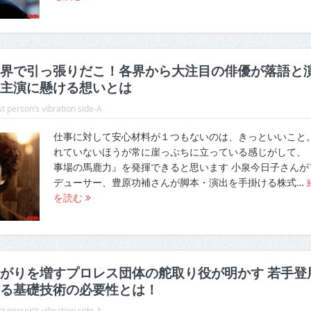
界で引っ張りだこ！各界から大注目の俳優が落語と
主演に懸ける想いとは
t person’s vibration side-A
仕事に対して安心材料が１つもないのは、きっといいこと
れていないほうが常に崖っぷちに立っている感じがして、
事場の馬鹿力』を発揮できると思います 小泉今日子さんが
デューサー、豊原功補さんが脚本・演出を手掛ける株式…
を読む
がりを増すプロレス団体の舵取り役が明かす 若手登
る基礎技術の必要性とは！
t person’s vibration side-A