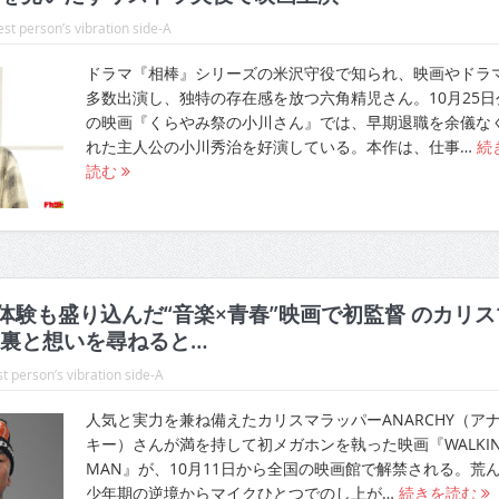
st person’s vibration side-A
ドラマ『相棒』シリーズの米沢守役で知られ、映画やドラ
多数出演し、独特の存在感を放つ六角精児さん。10月25日
の映画『くらやみ祭の小川さん』では、早期退職を余儀な
れた主人公の小川秀治を好演している。本作は、仕事…
続
読む
実体験も盛り込んだ“音楽×青春”映画で初監督 のカリス
裏と想いを尋ねると…
t person’s vibration side-A
人気と実力を兼ね備えたカリスマラッパーANARCHY（ア
キー）さんが満を持して初メガホンを執った映画『WALKIN
MAN』が、10月11日から全国の映画館で解禁される。荒
少年期の逆境からマイクひとつでのし上が…
続きを読む