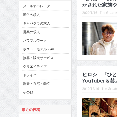
かされた家族や
メールオペレーター
2020/1/16
The Greates
風俗の求人
キャバクラの求人
営業の求人
パワフルワーク
ホスト・モデル・AV
接客・販売サービス
クリエイティブ
ヒロシ 「ひと
ドライバー
YouTuber
副業・在宅・独立
2019/12/16
The Greate
その他
最近の投稿