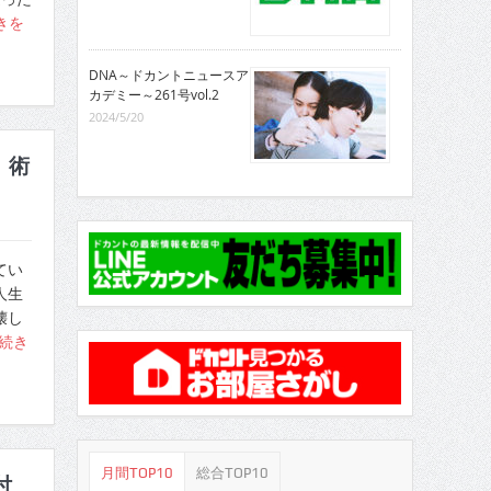
きを
DNA～ドカントニュースア
カデミー～261号vol.2
2024/5/20
」術
てい
人生
壊し
続き
月間TOP10
総合TOP10
付