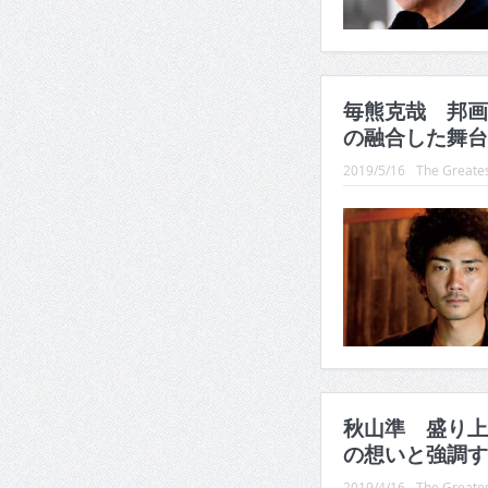
毎熊克哉 邦画
の融合した舞台
2019/5/16
The Greates
秋山準 盛り上
の想いと強調す
2019/4/16
The Greates