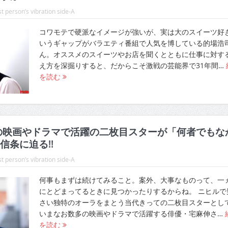
t person’s vibration side-A
コワモテで硬派なイメージが強いが、実は大のスイーツ好
いうギャップがバラエティ番組で人気を博している的場浩
ん。オススメのスイーツやお店を聞くとともに仕事に対す
え方を深掘りすると、だからこそ激戦の芸能界で31年間…
を読む
の映画やドラマで活躍の二枚目スターが「何者でもな
信条に迫る!!
t person’s vibration side-A
何事もまずは続けてみること。案外、大事なものって、一
にとどまってるときに見つかったりするからね。 ニヒルで
さい独特のオーラをまとう当代きっての二枚目スターとし
いまなお数多の映画やドラマで活躍する俳優・宅麻伸さ…
を読む