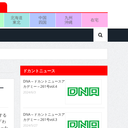
北海道
中国
九州
在宅
東北
四国
沖縄
ドカントニュース
DNA～ドカントニュースア
カデミー～261号vol.4
ー
2024/6/3
DNA～ドカントニュースア
する
カデミー～261号vol.3
『わ
2024/5/27
追った