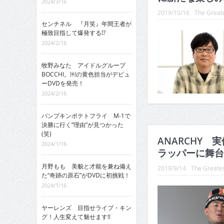
2024/3/16
2019/10/16
The Greate
センチネル 『月笑』年間王者が
極致目指して爆発する!?
2024/2/16
牧野みなた アイドルグループ
BOCCHI。￼の黄色担当がデビュ
ーDVDを発売！
2024/2/16
パンプキンポテトフライ M-1で
決勝に行く“理由”が見つかった
(笑)
ANARCHY 
2024/1/16
ラッパーに舞台
月野もも 美貌と才能を兼ね備え
2019/9/14
The Greates
た“奇跡の原石”がDVDに初挑戦！
2024/1/16
ヤーレンズ 目指せライブ・キン
グ！人生変えて魅せます!!