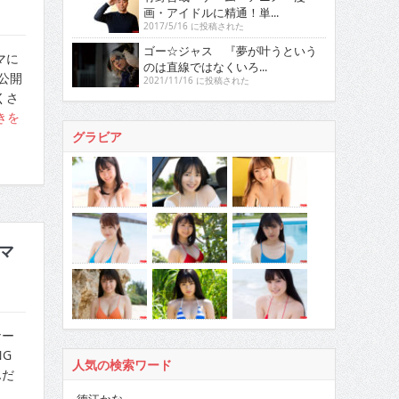
画・アイドルに精通！単...
2017/5/16 に投稿された
ゴー☆ジャス 『夢が叶うという
マに
のは直線ではなくいろ...
公開
2021/11/16 に投稿された
くさ
きを
グラビア
マ
ナー
G
人気の検索ワード
んだ