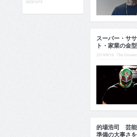
2023/12/15
スーパー・ササ
ト・家業の金型
2019/8/16
The Greates
的場浩司 芸能
準備の大事さを学