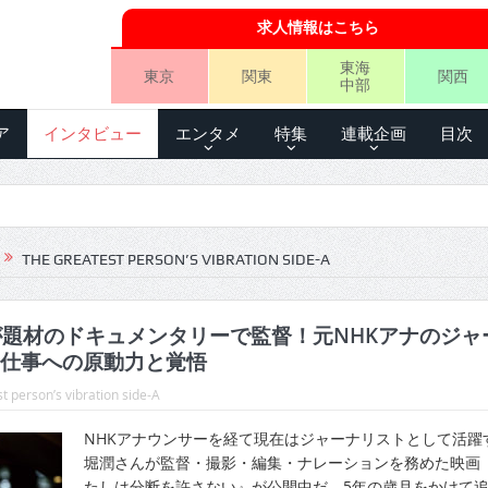
求人情報はこちら
東海
東京
関東
関西
中部
ア
インタビュー
エンタメ
特集
連載企画
目次
THE GREATEST PERSON’S VIBRATION SIDE-A
”が題材のドキュメンタリーで監督！元NHKアナのジャ
仕事への原動力と覚悟
t person’s vibration side-A
NHKアナウンサーを経て現在はジャーナリストとして活躍
堀潤さんが監督・撮影・編集・ナレーションを務めた映画
たしは分断を許さない』が公開中だ。5年の歳月をかけて