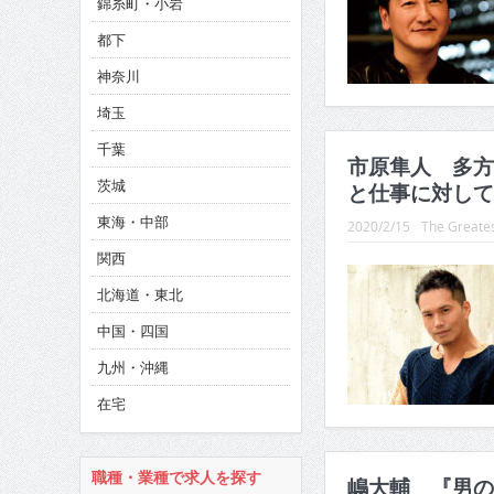
錦糸町・小岩
CINEMA×STYLE 286号
都下
CINEMA×STYLE 285号
神奈川
CINEMA×STYLE 294号
埼玉
千葉
市原隼人 多方
茨城
と仕事に対して
東海・中部
2020/2/15
The Greates
関西
北海道・東北
中国・四国
九州・沖縄
在宅
職種・業種で求人を探す
嶋大輔 『男の