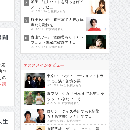
琴子 迫力バストを引っさげイ
メージデビュー！
2015/10/16 に投稿された
行平あい佳 初主演で大胆な体
当たり艶技を…
2018/9/15 に投稿された
う闘
青山ひかる 童顔柔らかＩカッ
プは天下無敵の破壊力！...
2015/2/16 に投稿された
決定
オススメインタビュー
功也
東京03 シチュエーション・ドラ
との
マに出演！苦境を乗...
を読
2017/11/16 に投稿された
真空ジェシカ 『死ぬまでお笑いを
やっていきたい！そ...
2022/7/16 に投稿された
ロザン クイズ番組でもお馴染
み！高学歴芸人としてブ...
人生
2009/12/16 に投稿された
有野晋哉 ゲーム・アニメ・漫