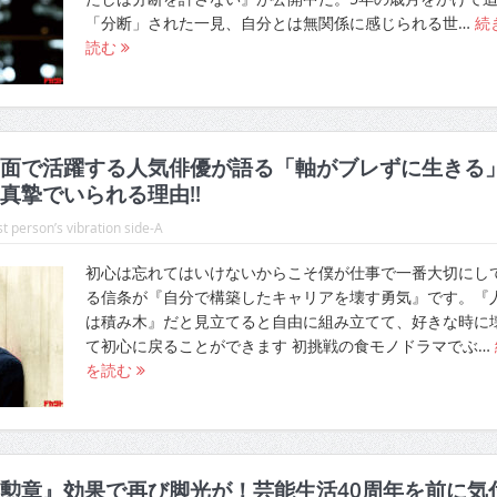
「分断」された一見、自分とは無関係に感じられる世…
続
読む
面で活躍する人気俳優が語る「軸がブレずに生きる
真摯でいられる理由!!
t person’s vibration side-A
初心は忘れてはいけないからこそ僕が仕事で一番大切にし
る信条が『自分で構築したキャリアを壊す勇気』です。『
は積み木』だと見立てると自由に組み立てて、好きな時に
て初心に戻ることができます 初挑戦の食モノドラマでぶ…
を読む
勲章』効果で再び脚光が！芸能生活40周年を前に気