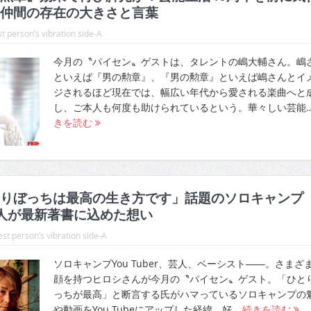
仲間の存在の大きさと言葉
t person’s vibration side-A
今月の〝パイセン〟ゲストは、タレントの嶋大輔さん。嶋
といえば『男の勲章』、『男の勲章』といえば嶋さんとイ
ジされるほど現在では、幅広い年代から愛される楽曲へと
し、ご本人も何度も助けられているという。華々しい芸能
きを読む
りぼっちは最高の生き方です」話題のソロキャンプ
＆芸人が最新著書に込めた想い
st person’s vibration side-A
ソロキャンプYou Tuber、芸人、ベーシスト――。さまざ
顔を持つヒロシさんが今月の〝パイセン〟ゲスト。「ひと
っちが最高」と断言する氏がハマっているソロキャンプの
や動画をYou Tubeにアップした経緯、好…
続きを読む