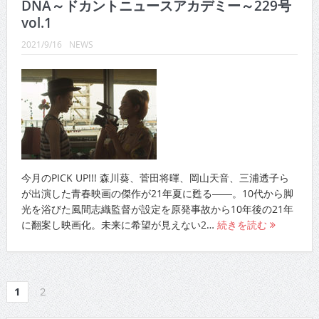
vol.1
2021/9/16
NEWS
今月のPICK UP!!! 森川葵、菅田将暉、岡山天音、三浦透子ら
が出演した青春映画の傑作が21年夏に甦る――。10代から脚
光を浴びた風間志織監督が設定を原発事故から10年後の21年
に翻案し映画化。未来に希望が見えない2…
続きを読む
1
2
エリアで求人を探す