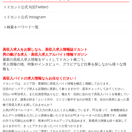
ドカント公式 X(旧Twitter)
ドカント公式 Instagram
検索キーワード一覧
高収入求人をお探しなら、高収入求人情報誌ドカント
男の稼げる求人・高収入求人アルバイト情報マガジン
最新の高収入求人情報をゲットしてドカント稼ごう。
求人情報の他、特集やインタビュー、グラビアなど仕事を探しながら様々な情
報も・・・。
高収入バイトの求人情報ならお任せください！
ドカントでは、エリア別・業種別に高収入バイト情報を幅広く掲載しております。
注目のピックアップ求人も定期的に更新して参りますので、是非チェックしてみてください。
日払いや即決求人、また社員登用ありなど、働き方・目的に合わせて高収入バイトを検索してい
ただけます。接客が好き！という方や、コツコツ集中するのが得意！等、自分の長所にあった業
種で高収入求人を探してみませんか？
人気のPCオペレーター、PC入力の求人もたくさん掲載しています。PCを使って、各種数値化さ
れたデータ情報を入力したり原稿を書いたりするのがPCオペレーターの主な業務です。未経験
の方でも可能なお仕事で、将来のPCスキルアップも見込めます。新着求人情報も続々追加して
おりますので、きっとアナタに合ったバイトが見つかります。
面白特集ページもたっぷりご用意しておりますので、どうぞ楽しみながら求人を探してくださ
い！