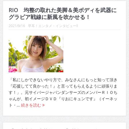
RIO 均整の取れた美脚＆美ボディを武器に
グラビア戦線に新風を吹かせる！
2021/9/16
早耳！エンタメ・インタビュー!!
「私にしかできないやり方で、みなさんにもっと知って頂き
『応援してて良かった！』と言ってもらえるように頑張りま
す！」。元サイバージャパンダンサーズのメンバーＲＩＯち
ゃんが、初イメージＤＶＤ『りおにキュンです』（イーネッ
ト・…
続きを読む
【人生相談 連載第55回】芸能界最強のＶシネ