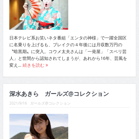
日本テレビ系お笑いネタ番組「エンタの神様」で一躍全国区
に名乗りを上げるも、ブレイクの４年後には月収数万円の
〝暗黒期〟に突入。コウメ太夫さんは「一発屋」「スベリ芸
人」と世間から認知されてしまうが、あれから16年、芸風を
変え…
続きを読む
深水あきら ガールズ@コレクション
2021/9/16
ガールズ@コレクション