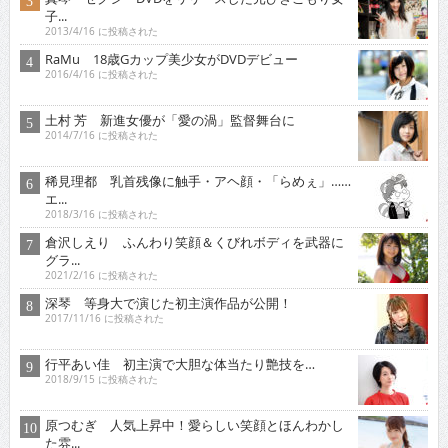
2013/4/16 に投稿された
RaMu 18歳Gカップ美少女がDVDデビュー
2016/4/16 に投稿された
土村 芳 新進女優が「愛の渦」監督舞台に
2014/7/16 に投稿された
稀見理都 乳首残像に触手・アヘ顔・「らめぇ」……
エ...
2018/3/16 に投稿された
倉沢しえり ふんわり笑顔＆くびれボディを武器に
グラ...
2021/2/16 に投稿された
深琴 等身大で演じた初主演作品が公開！
2017/11/16 に投稿された
行平あい佳 初主演で大胆な体当たり艶技を…
2018/9/15 に投稿された
原つむぎ 人気上昇中！愛らしい笑顔とほんわかし
た雰...
2021/3/16 に投稿された