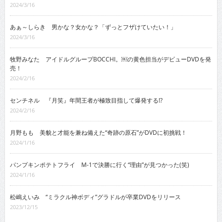
あぁ～しらき 男かな？女かな？「ずっとフザけていたい！」
2024/3/16
牧野みなた アイドルグループBOCCHI。￼の黄色担当がデビューDVDを発
売！
2024/2/16
センチネル 『月笑』年間王者が極致目指して爆発する!?
2024/2/16
月野もも 美貌と才能を兼ね備えた“奇跡の原石”がDVDに初挑戦！
2024/1/16
パンプキンポテトフライ M-1で決勝に行く“理由”が見つかった(笑)
2024/1/16
松嶋えいみ “ミラクル神ボディ”グラドルが卒業DVDをリリース
2023/12/15