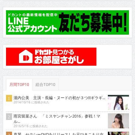
月間TOP10
総合TOP10
瀧内公美 主演・長編・ヌードの初が３つ!!!ギラギ...
2014/10/16 に投稿された
雨宮留菜さん 「ミスヤンチャン2016」参戦！マ
ル...
2016/5/16 に投稿された
真琴 セクシーDVDをリリースした元ひきこもり女
子...