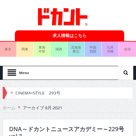
求人情報はこちら
東海
北海道
中国
九州
東京
関東
関西
在宅
中部
東北
四国
沖縄
Menu
CINEMA×STYLE 293号
CINEMA×STYLE 292号
ホーム
アーカイブ 9月 2021
CINEMA×STYLE 291号
CINEMA×STYLE 290号
DNA～ドカントニュースアカデミー～229号