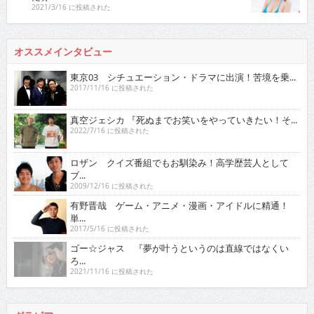
オススメインタビュー
東京03 シチュエーション・ドラマに出演！苦境を乗...
2017/11/16 に投稿された
真空ジェシカ 『死ぬまでお笑いをやっていきたい！そ...
2022/7/16 に投稿された
ロザン クイズ番組でもお馴染み！高学歴芸人として
ブ...
2009/12/16 に投稿された
有野晋哉 ゲーム・アニメ・漫画・アイドルに精通！
単...
2017/5/16 に投稿された
ゴー☆ジャス 『夢が叶うというのは直線ではなくい
ろ...
2021/11/16 に投稿された
グラビア