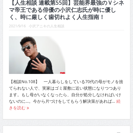
マ帝王である俳優の小沢仁志氏が時に優し
く、時に厳しく歯切れよく人生指南！
2021/9/16
小沢アニキの人生相談
【相談No.108】 一人暮らしをしている70代の母がモノを捨
てられない人で、実家はゴミ屋敷に近い状態になりつつあり
ます。もし母がいなくなったら、自分が処分しなければいけ
ないのに…。今から片づけをしてもらう解決策があれば…
続
きを読む
DNA～ドカントニュースアカデミー～229号