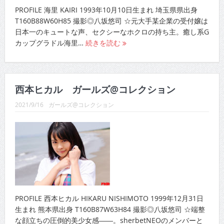
T160B88W60H85 撮影◎八坂悠司 ☆元大手某企業の受付嬢は
日本一のキュートな声、セクシーなホクロの持ち主。癒し系G
カップグラドル海里…
続きを読む
西本ヒカル ガールズ@コレクション
2021/9/16
ガールズ@コレクション
PROFILE 西本ヒカル HIKARU NISHIMOTO 1999年12月31日
生まれ 熊本県出身 T160B87W63H84 撮影◎八坂悠司 ☆端整
な顔立ちの圧倒的美少女感――。sherbetNEOのメンバーと
して…
続きを読む