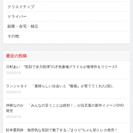
クリエイティブ
ドライバー
副業・在宅・独立
その他
最近の投稿
川村あい “笑顔で全力投球”の才色兼備グラドルが復帰作をリリース!!
2024/5/16
ランジャタイ 「素晴らしい出会いと〝癒着〟が育ててくれた(笑)」
2024/4/16
仲根なのか 「みんなの言うことは絶対！」が合言葉の新作イメージDVD
発売
2024/4/16
杉本愛莉鈴 無邪気な笑顔で魅了する…“まりり”ちゃん初トレカ発売！
2024/3/16