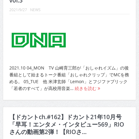
vol.3
CINEMA×STYLE 289号
2021/9/27
NEWS
CINEMA×STYLE 288号
CINEMA×STYLE 287号
CINEMA×STYLE 286号
CINEMA×STYLE 285号
CINEMA×STYLE 294号
2021.10 04_MON TV 山崎育三郎が「おしゃれイズム」の後
番組として始まるトーク番組「おしゃれクリップ」でMCを務
める。 05_TUE 他 米津玄師「Lemon」とフジファブリック
「若者のすべて」が高校用音楽…
続きを読む
【ドカントch.#162】ドカント21年10月号
「早耳！エンタメ・インタビュー569」RIO
さんの動画第2弾！【RIOさ...