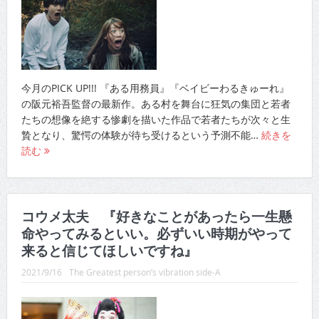
今月のPICK UP!!! 『ある用務員』『ベイビーわるきゅーれ』
の阪元裕吾監督の最新作。ある村を舞台に狂気の集団と若者
たちの想像を絶する惨劇を描いた作品で若者たちが次々と生
贄となり、驚愕の体験が待ち受けるという予測不能…
続きを
読む
コウメ太夫 『好きなことがあったら一生懸
命やってみるといい。必ずいい時期がやって
来ると信じてほしいですね』
2021/9/16
The Greatest person’s vibration side-A