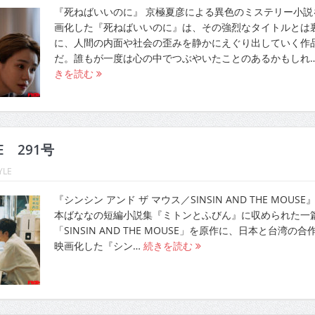
『死ねばいいのに』 京極夏彦による異色のミステリー小説
画化した『死ねばいいのに』は、その強烈なタイトルとは
に、人間の内面や社会の歪みを静かにえぐり出していく作
だ。誰もが一度は心の中でつぶやいたことのあるかもしれ
きを読む
LE 291号
YLE
『シンシン アンド ザ マウス／SINSIN AND THE MOUSE』
本ばななの短編小説集『ミトンとふびん』に収められた一
「SINSIN AND THE MOUSE」を原作に、日本と台湾の合
映画化した『シン…
続きを読む