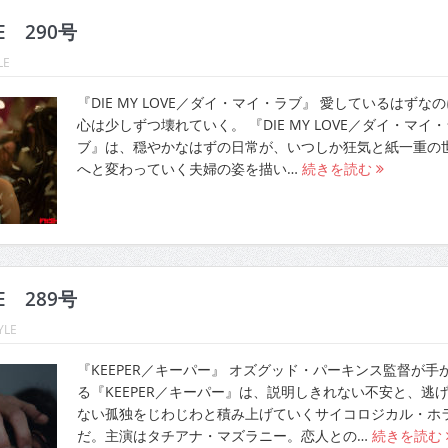
LE 290号
LE
『DIE MY LOVE／ダイ・マイ・ラブ』 愛しているはずな
心は少しずつ壊れていく。 『DIE MY LOVE／ダイ・マイ・
ブ』は、穏やかなはずの日常が、いつしか狂気と紙一重の
へと変わっていく夫婦の姿を描い…
続きを読む
LE 289号
YLE
『KEEPER／キーパー』 オズグッド・パーキンス監督が手
る『KEEPER／キーパー』は、説明しきれない不安と、逃
ない孤独をじわじわと積み上げていくサイコロジカル・ホ
だ。主演はタチアナ・マズラニー。恋人との…
続きを読む