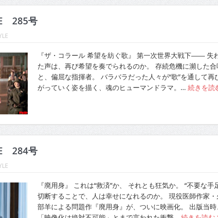
LE 285号
YLE
『ザ・コラール 希望を紡ぐ歌』 第一次世界大戦下―― 失
た声は、再び希望を奏でられるのか。 存続危機に瀕した合
と、偏屈な指揮者。 バラバラだった人々が“歌”を通して再
がっていく姿を描く、魂のヒューマンドラマ。…
続きを読
LE 284号
YLE
『廃用身』 これは“救済”か、 それとも狂気か。 “不要な手
切断することで、人は幸せになれるのか。 現役医師作家・
部羊による問題作『廃用身』が、ついに映画化。 出版当時
「映像化は絶対不可能」とまで言われた衝撃…
続きを読む