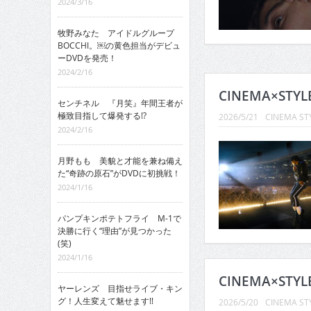
2024/3/16
牧野みなた アイドルグループ
BOCCHI。￼の黄色担当がデビュ
ーDVDを発売！
2024/2/16
CINEMA×STY
センチネル 『月笑』年間王者が
極致目指して爆発する!?
2026/5/21
CINEMA ST
2024/2/16
月野もも 美貌と才能を兼ね備え
た“奇跡の原石”がDVDに初挑戦！
2024/1/16
パンプキンポテトフライ M-1で
決勝に行く“理由”が見つかった
(笑)
2024/1/16
CINEMA×STY
ヤーレンズ 目指せライブ・キン
グ！人生変えて魅せます!!
2026/5/20
CINEMA ST