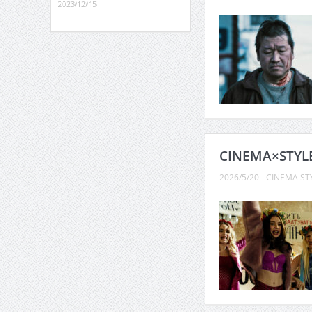
2023/12/15
CINEMA×STY
2026/5/20
CINEMA ST