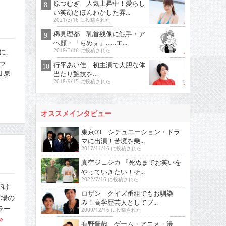
原つむぎ 人気上昇中！愛らし
い笑顔とほんわかした雰...
2021/3/16 に投稿された
稀見理都 乳首残像に触手・ア
ヘ顔・「らめぇ」……エ...
のに、
2018/3/16 に投稿された
ラ
行平あい佳 初主演で大胆な体
当たり艶技を…
世界
2018/9/15 に投稿された
オススメインタビュー
東京03 シチュエーション・ドラ
マに出演！苦境を乗...
2017/11/16 に投稿された
真空ジェシカ 『死ぬまでお笑いを
やっていきたい！そ...
2022/7/16 に投稿された
がけ
ロザン クイズ番組でもお馴染
げ場の
み！高学歴芸人としてブ...
ラー
2009/12/16 に投稿された
有野晋哉 ゲーム・アニメ・漫