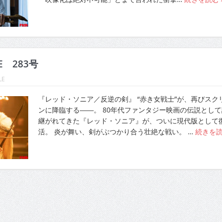
LE 283号
LE
『レッド・ソニア／反逆の剣』 “赤き女戦士”が、再びスク
ンに降臨する――。 80年代ファンタジー映画の伝説として
継がれてきた『レッド・ソニア』が、ついに現代版として
活。 炎が舞い、剣がぶつかり合う壮絶な戦い。 …
続きを