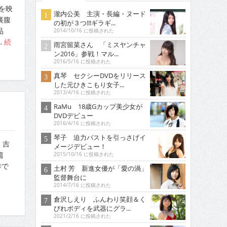
を映
瀧内公美 主演・長編・ヌード
裏腹
の初が３つ!!!ギラギ...
品
2014/10/16 に投稿された
…
続
雨宮留菜さん 「ミスヤンチャ
ン2016」参戦！マル...
2016/5/16 に投稿された
真琴 セクシーDVDをリリース
した元ひきこもり女子...
2013/4/16 に投稿された
RaMu 18歳Gカップ美少女が
DVDデビュー
2016/4/16 に投稿された
琴子 迫力バストを引っさげイ
 吉
メージデビュー！
篇
2015/10/16 に投稿された
作で
土村 芳 新進女優が「愛の渦」
監督舞台に
2014/7/16 に投稿された
倉沢しえり ふんわり笑顔＆く
びれボディを武器にグラ...
2021/2/16 に投稿された