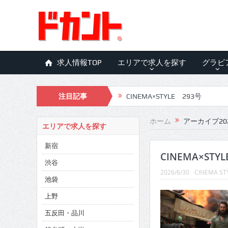
求人情報TOP
エリアで求人を探す
グラビ
注目記事
CINEMA×STYLE 293号
CINEMA×STYLE 292号
ホーム
アーカイブ20
エリアで求人を探す
CINEMA×STYLE 291号
新宿
CINEMA×STYLE 290号
CINEMA×STY
渋谷
2026/6/30
CINEMA ST
CINEMA×STYLE 289号
池袋
CINEMA×STYLE 288号
上野
五反田・品川
CINEMA×STYLE 287号