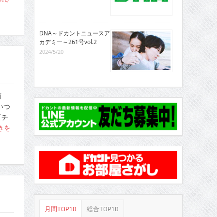
DNA～ドカントニュースア
カデミー～261号vol.2
2024/5/20
商
いつ
『チ
きを
月間TOP10
総合TOP10