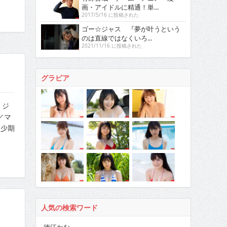
画・アイドルに精通！単...
2017/5/16 に投稿された
ゴー☆ジャス 『夢が叶うという
のは直線ではなくいろ...
2021/11/16 に投稿された
グラビア
・ジ
／マ
幼少期
人気の検索ワード