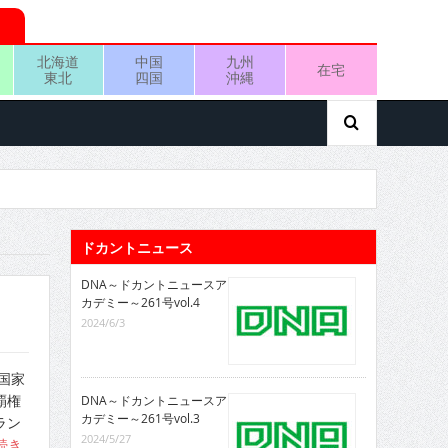
北海道
中国
九州
在宅
東北
四国
沖縄
ドカントニュース
DNA～ドカントニュースア
カデミー～261号vol.4
2024/6/3
国家
覇権
DNA～ドカントニュースア
カデミー～261号vol.3
ラン
2024/5/27
続き