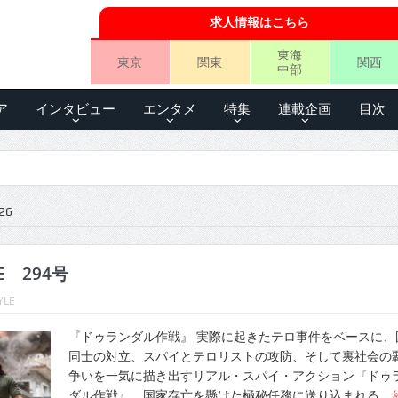
求人情報はこちら
東海
東京
関東
関西
中部
ア
インタビュー
エンタメ
特集
連載企画
目次
26
LE 294号
YLE
『ドゥランダル作戦』 実際に起きたテロ事件をベースに、
同士の対立、スパイとテロリストの攻防、そして裏社会の
争いを一気に描き出すリアル・スパイ・アクション『ドゥ
ダル作戦』。国家存亡を懸けた極秘任務に送り込まれる…