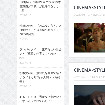
川村あい “笑顔で全力投球”の才
色兼備グラドルが復帰作をリリー
CINEMA×STY
ス!!
2026/6/8
CINEMA STY
2024/5/16
仲根なのか 「みんなの言うこと
は絶対！」が合言葉の新作イメー
ジDVD発売
2024/4/16
ランジャタイ 「素晴らしい出会
いと〝癒着〟が育ててくれた
(笑)」
2024/4/16
CINEMA×STY
杉本愛莉鈴 無邪気な笑顔で魅了
する…“まりり”ちゃん初トレカ発
2026/5/26
CINEMA ST
売！
2024/3/16
あぁ～しらき 男かな？女かな？
「ずっとフザけていたい！」