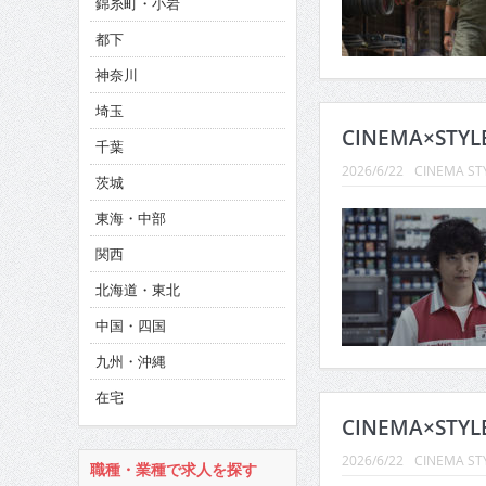
錦糸町・小岩
CINEMA×STYLE 286号
都下
CINEMA×STYLE 285号
神奈川
CINEMA×STYLE 294号
埼玉
CINEMA×STY
千葉
2026/6/22
CINEMA ST
茨城
東海・中部
関西
北海道・東北
中国・四国
九州・沖縄
在宅
CINEMA×STY
2026/6/22
CINEMA ST
職種・業種で求人を探す