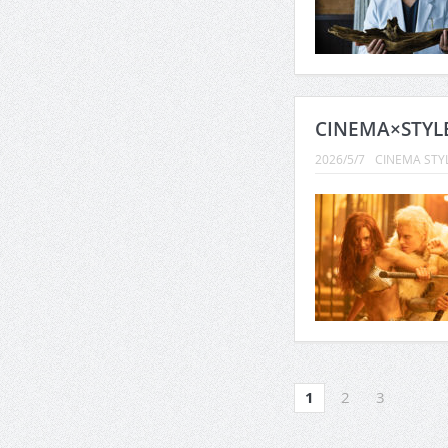
CINEMA×STY
2026/5/7
CINEMA STY
1
2
3