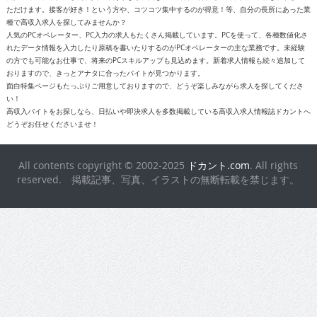
種で高収入求人を探してみませんか？
人気のPCオペレーター、PC入力の求人もたくさん掲載しています。PCを使って、各種数値化さ
れたデータ情報を入力したり原稿を書いたりするのがPCオペレーターの主な業務です。未経験
の方でも可能なお仕事で、将来のPCスキルアップも見込めます。新着求人情報も続々追加して
おりますので、きっとアナタに合ったバイトが見つかります。
面白特集ページもたっぷりご用意しておりますので、どうぞ楽しみながら求人を探してくださ
い！
高収入バイトをお探しなら、日払いや即決求人を多数掲載している高収入求人情報誌ドカントへ
どうぞお任せくださいませ！
All contents copyright © 2002-2025
ドカント.com
. All rights
reserved. 掲載記事、写真、イラストの無断転載を禁じます。