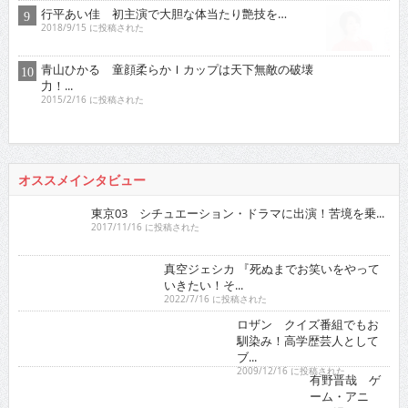
行平あい佳 初主演で大胆な体当たり艶技を…
2018/9/15 に投稿された
青山ひかる 童顔柔らかＩカップは天下無敵の破壊
力！...
2015/2/16 に投稿された
オススメインタビュー
東京03 シチュエーション・ドラマに出演！苦境を乗...
2017/11/16 に投稿された
真空ジェシカ 『死ぬまでお笑いをやっていきたい！そ...
2022/7/16 に投稿された
ロザン クイズ番組でもお馴染み！高学歴芸人として
ブ...
2009/12/16 に投稿された
有野晋哉 ゲーム・アニメ・漫画・アイドルに精通！
単...
2017/5/16 に投稿された