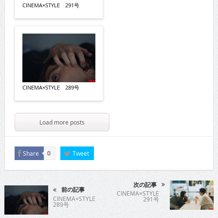
CINEMA×STYLE 291号
CINEMA×STYLE 289号
Load more posts
Share
Tweet
0
次の記事
前の記事
CINEMA×STYLE
CINEMA×STYLE
291号
289号