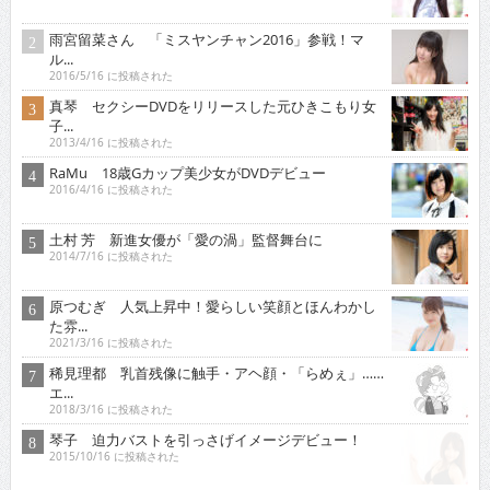
雨宮留菜さん 「ミスヤンチャン2016」参戦！マ
ル...
2016/5/16 に投稿された
真琴 セクシーDVDをリリースした元ひきこもり女
子...
2013/4/16 に投稿された
RaMu 18歳Gカップ美少女がDVDデビュー
2016/4/16 に投稿された
土村 芳 新進女優が「愛の渦」監督舞台に
2014/7/16 に投稿された
原つむぎ 人気上昇中！愛らしい笑顔とほんわかし
た雰...
2021/3/16 に投稿された
稀見理都 乳首残像に触手・アヘ顔・「らめぇ」……
エ...
2018/3/16 に投稿された
琴子 迫力バストを引っさげイメージデビュー！
2015/10/16 に投稿された