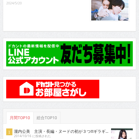
2024/5/20
月間TOP10
総合TOP10
瀧内公美 主演・長編・ヌードの初が３つ!!!ギラギ...
2014/10/16 に投稿された