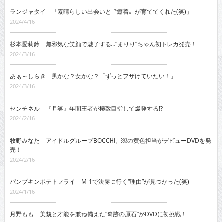
ランジャタイ 「素晴らしい出会いと〝癒着〟が育ててくれた(笑)」
2024/4/16
杉本愛莉鈴 無邪気な笑顔で魅了する…“まりり”ちゃん初トレカ発売！
2024/3/16
あぁ～しらき 男かな？女かな？「ずっとフザけていたい！」
2024/3/16
センチネル 『月笑』年間王者が極致目指して爆発する!?
2024/2/16
牧野みなた アイドルグループBOCCHI。￼の黄色担当がデビューDVDを発
売！
2024/2/16
パンプキンポテトフライ M-1で決勝に行く“理由”が見つかった(笑)
2024/1/16
月野もも 美貌と才能を兼ね備えた“奇跡の原石”がDVDに初挑戦！