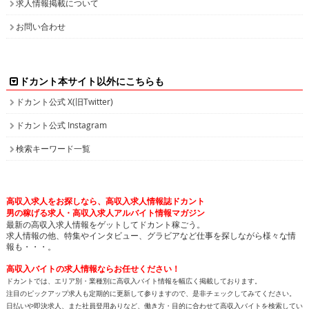
お問い合わせ
ドカント本サイト以外にこちらも
ドカント公式 X(旧Twitter)
ドカント公式 Instagram
検索キーワード一覧
高収入求人をお探しなら、高収入求人情報誌ドカント
男の稼げる求人・高収入求人アルバイト情報マガジン
最新の高収入求人情報をゲットしてドカント稼ごう。
求人情報の他、特集やインタビュー、グラビアなど仕事を探しながら様々な情
報も・・・。
高収入バイトの求人情報ならお任せください！
ドカントでは、エリア別・業種別に高収入バイト情報を幅広く掲載しております。
注目のピックアップ求人も定期的に更新して参りますので、是非チェックしてみてください。
日払いや即決求人、また社員登用ありなど、働き方・目的に合わせて高収入バイトを検索してい
ただけます。接客が好き！という方や、コツコツ集中するのが得意！等、自分の長所にあった業