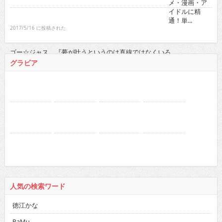
ゴー☆ジャス 『夢が叶うというのは直線ではなくい
ろ...
2021/11/16 に投稿された
グラビア
人気の検索ワード
徳江かな
RaMu