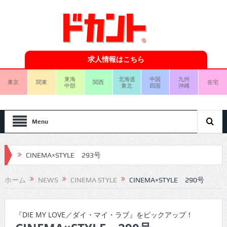
求人情報はこちら
東海
北海道
中国
九州
東京
関東
関西
在宅
中部
東北
四国
沖縄
Menu
CINEMA×STYLE 293号
CINEMA×STYLE 292号
ホーム
NEWS
CINEMA STYLE
CINEMA×STYLE 290号
CINEMA×STYLE 291号
CINEMA×STYLE 290号
『DIE MY LOVE／ダイ・マイ・ラブ』をピックアップ！