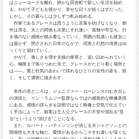
はニューヨークを離れ、静かな田舎町で新しい生活を始め
る。やがて子どもを授かり、幸せな日々が続くはずだった。
しかし、その暮らしは少しずつ軋み始める。
作家であるグレースは思うように言葉を紡げなくなり、創
作は滞る。夫との関係も次第にすれ違い、孤独や苛立ち、行
き場のない感情が積み重なっていく。周囲の気遣いも彼女に
は届かず、閉ざされた日常のなかで、現実と幻想の境界はゆ
っくりと崩れていく。
やがて、激しさを増す夫婦の衝突と、追い詰められていく
心。極限まで張りつめた先で、グレースがたどり着く場所と
は――。愛と狂気のあわいで揺れるひとりの女性の姿を、鋭
く、そして濃密に描き出す。
本作の見どころは、ジェニファー・ローレンスのむき出し
の演技と、リン・ラムジー監督ならではの感覚的な映像表現
にある。感情の揺らぎを説明ではなく映像と空気で伝えてい
く手法によって、観客は主人公グレースの不安や混乱を“見
る”というより“浴びる”ことになる。
また、ロバート・パティンソンが演じる夫ジャクソンとの
関係性も大きな軸だ。愛情があるからこそすれ違いが深くな
り、互いの距離が少しずつ壊れていく過程が痛々しくも生々