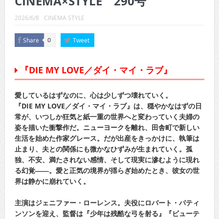
CINEMA×STYLE 290号
CINEMA×STYLE 289号
2026/6/8
CINEMA STYLE
CINEMA×STYLE 288号
Share
Tweet
0
CINEMA×STYLE 287号
CINEMA×STYLE 286号
『DIE MY LOVE／ダイ・マイ・ラブ』
CINEMA×STYLE 285号
愛しているはずなのに、心は少しずつ壊れていく。
CINEMA×STYLE 294号
『DIE MY LOVE／ダイ・マイ・ラブ』は、穏やかなはずの日
常が、いつしか狂気と紙一重の世界へと変わっていく夫婦の
姿を描いた衝撃作だ。ニューヨークを離れ、田舎町で新しい
生活を始めた作家グレース。だが出産をきっかけに、執筆は
止まり、夫との関係にも微かなひずみが生まれていく。孤
独、不安、満たされない感情、そして現実に滲むように現れ
る幻覚――。愛と正気の境界が揺らぎ始めたとき、彼女の世
界は静かに崩れていく。
主演はジェニファー・ローレンス。夫役にロバート・パティ
ンソンを迎え、監督は『少年は残酷な弓を射る』『ビューテ