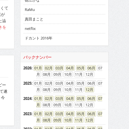
徳江かな
たくて
RaMu
素が
真田まこと
た澁
きを
netflix
ドカント 2016年
バックナンバー
2026
:
01
02
03
04
05
06
07
08
09
10
11
12
2025
:
01
02
03
04
05
06
07
ピー
08
09
10
11
12
経て遂
。今
2024
:
01
02
03
04
05
06
07
08
09
10
11
12
2023
:
01
02
03
04
05
06
07
08
09
10
11
12