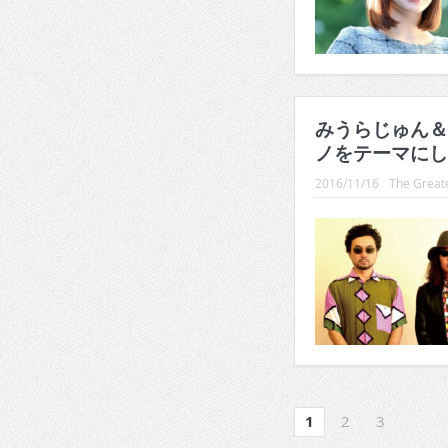
みうらじゅん＆
ノをテーマにし
2016/11/16
The Greate
1
2
3