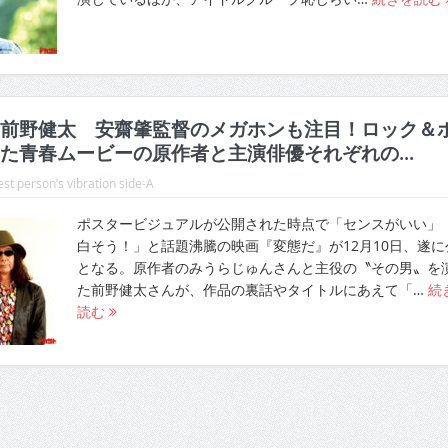
前野健太 安齋肇監督のメガホンも注目！ロック＆
た青春ムービーの原作者と主演俳優それぞれの...
st person’s vibration side-A
ポスタービジュアルが公開された時点で「センスがいい」
白そう！」と話題沸騰の映画『変態だ』が12月10日、遂に
となる。原作者のみうらじゅんさんと主役の〝その男〟を
た前野健太さんが、作品の裏話やタイトルにあえて「…
続
読む