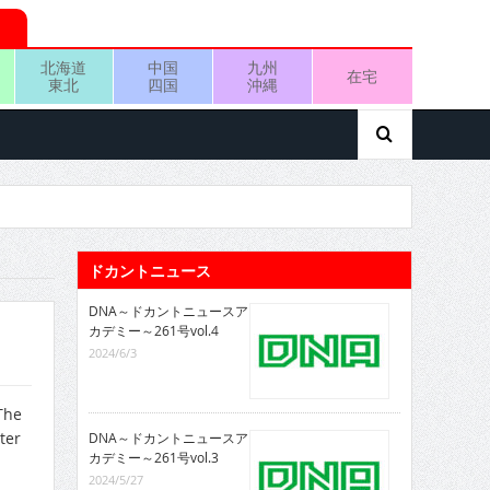
北海道
中国
九州
在宅
東北
四国
沖縄
ドカントニュース
DNA～ドカントニュースア
カデミー～261号vol.4
2024/6/3
The
ter
DNA～ドカントニュースア
カデミー～261号vol.3
2024/5/27