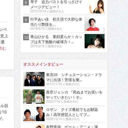
琴子 迫力バストを引っさげイ
メージデビュー！
2015/10/16 に投稿された
行平あい佳 初主演で大胆な体
当たり艶技を…
ンペ
2018/9/15 に投稿された
歴史上
青山ひかる 童顔柔らかＩカッ
プは天下無敵の破壊力！...
な業
2015/2/16 に投稿された
読む
オススメインタビュー
東京03 シチュエーション・ドラ
マに出演！苦境を乗...
2017/11/16 に投稿された
真空ジェシカ 『死ぬまでお笑いを
やっていきたい！そ...
2022/7/16 に投稿された
ドル目
ロザン クイズ番組でもお馴染
10
み！高学歴芸人としてブ...
が、
2009/12/16 に投稿された
有野晋哉 ゲーム・アニメ・漫