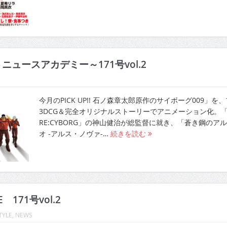
ニュースアカデミー～171号vol.2
今月のPICK UP!! 石ノ森章太郎原作のサイボーグ009」を
3DCG＆完全オリジナルストーリーでアニメーション化。「0
RE:CYBORG」の神山健治が総監督に就き、「蒼き鋼のア
オ -アルス・ノヴァ-…
続きを読む
E 171号vol.2
TYLE
,
NEWS