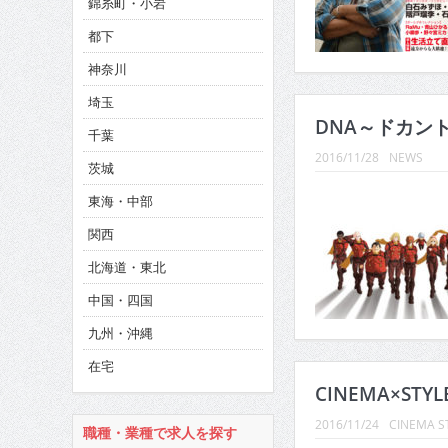
錦糸町・小岩
CINEMA×STYLE 286号
都下
CINEMA×STYLE 285号
神奈川
CINEMA×STYLE 294号
埼玉
DNA～ドカント
千葉
2016/11/28
NEWS
茨城
東海・中部
関西
北海道・東北
中国・四国
九州・沖縄
在宅
CINEMA×STYL
2016/11/24
CINEMA S
職種・業種で求人を探す