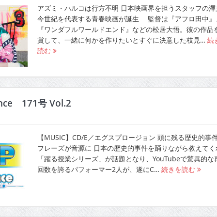
アズミ・ハルコは行方不明 日本映画界を担うスタッフの渾
今世紀を代表する青春映画が誕生 監督は『アフロ田中』
『ワンダフルワールドエンド』などの松居大悟。彼の作品
賞して、一緒に何かを作りたいとすぐに決意した枝見…
続
読む
ence 171号 Vol.2
【MUSIC】CD/E／エグスプロージョン 頭に残る歴史的事
フレーズが音源に 日本の歴史的事件を踊りながら教えてく
「躍る授業シリーズ」が話題となり、YouTubeで驚異的な
回数を誇るパフォーマー2人が、遂にC…
続きを読む