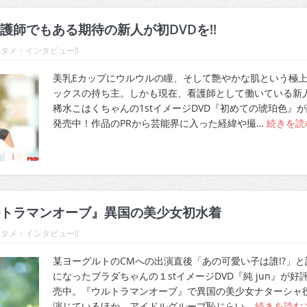
護師でもある期待の新人が初DVDを!!
タメ・インタビュー!!
美乳Eカップにウルウルの瞳、そして艶やかな肌という極
ックスの持ち主。しかも現在、看護師として働いている新
稀水こはくちゃんの1stイメージDVD『初めての琥珀色』
発売中！作品のPRから芸能界に入った経緯や撮…
続きを読
トラマンオーブ』異国の美少女初水着
タメ・インタビュー!!
某ヨーグルトのCMへの出演直後「あの可愛い子は誰!?」と
になったブラダちゃんの１stイメージDVD『純 jun』が好
売中。『ウルトラマンオーブ』で異国の美少女ナターシャ
演じているほか、アイドルグループ恥じらい…
続きを読む