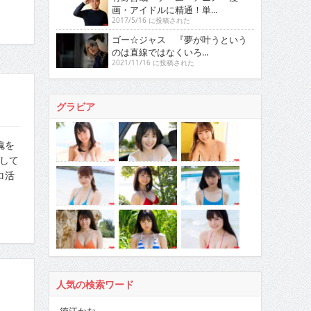
画・アイドルに精通！単...
2017/5/16 に投稿された
ゴー☆ジャス 『夢が叶うという
のは直線ではなくいろ...
2021/11/16 に投稿された
グラビア
魂を
して
ロ活
人気の検索ワード