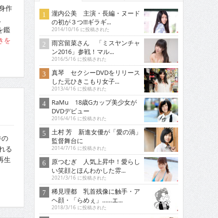
身作
瀧内公美 主演・長編・ヌード
、
の初が３つ!!!ギラギ...
を鑑
2014/10/16 に投稿された
きを
雨宮留菜さん 「ミスヤンチャ
ン2016」参戦！マル...
2016/5/16 に投稿された
真琴 セクシーDVDをリリース
した元ひきこもり女子...
2013/4/16 に投稿された
RaMu 18歳Gカップ美少女が
DVDデビュー
2016/4/16 に投稿された
土村 芳 新進女優が「愛の渦」
件の
監督舞台に
れる
2014/7/16 に投稿された
再生
原つむぎ 人気上昇中！愛らし
い笑顔とほんわかした雰...
2021/3/16 に投稿された
稀見理都 乳首残像に触手・ア
ヘ顔・「らめぇ」……エ...
2018/3/16 に投稿された