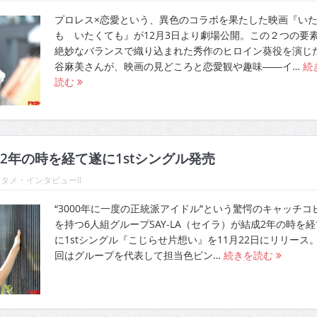
プロレス×恋愛という、異色のコラボを果たした映画『い
も いたくても』が12月3日より劇場公開。この２つの要
絶妙なバランスで織り込まれた秀作のヒロイン葵役を演じ
谷麻美さんが、映画の見どころと恋愛観や趣味――イ…
続
読む
2年の時を経て遂に1stシングル発売
タメ・インタビュー!!
“3000年に一度の正統派アイドル”という驚愕のキャッチコ
を持つ6人組グループSAY-LA（セイラ）が結成2年の時を
に1stシングル『こじらせ片想い』を11月22日にリリース
回はグループを代表して担当色ピン…
続きを読む