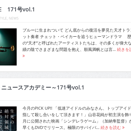
E 171号vol.1
TYLE
,
NEWS
ブルーに生まれついて どん底からの復活を夢見た天才トラ
ット奏者 チェット・ベイカーを追うヒューマンドラマ 
の“天才”と呼ばれたアーティストたちは、その多くが偉大
績の陰でさまざまな問題を抱え、順風満帆とは言…
続きを
ニュースアカデミー～171号vol.1
今月のPICK UP!! 「低迷アイドルのみなさん、トップアイ
指して殺し合いをして頂きます！」山谷花純が初主演を飾り
月に公開された映画「シンデレラゲーム」（加納隼監督）
早くもDVDでリリース。極限のサバイバ…
続きを読む