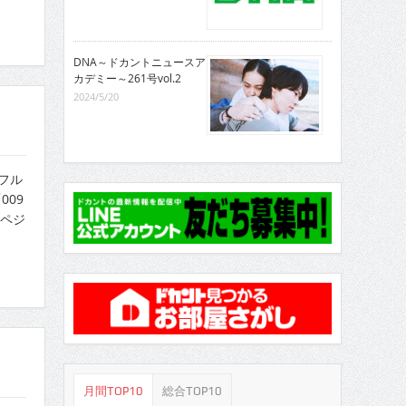
DNA～ドカントニュースア
カデミー～261号vol.2
2024/5/20
、フル
09
ルペジ
月間TOP10
総合TOP10