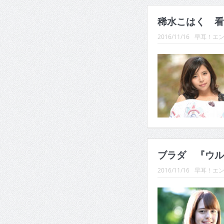
稀水こはく 看
2016/11/16
早耳！エン
ブラダ 『ウル
2016/11/16
早耳！エン