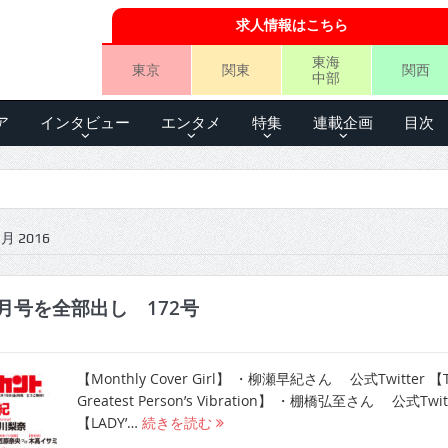
求人情報はこちら
東海
東京
関東
関西
中部
ア
インタビュー
エンタメ
特集
連載企画
目次
 2016
月号を全部出し 172号
【Monthly Cover Girl】 ・柳瀬早紀さん 公式Twitter 【
Greatest Person’s Vibration】 ・棚橋弘至さん 公式Twit
【LADY’…
続きを読む