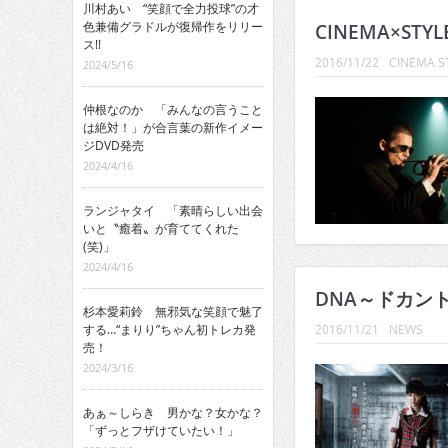
川村あい “笑顔で全力投球”の才
色兼備グラドルが復帰作をリリー
CINEMA×STYL
ス!!
2016/11/22
CINEMA S
2024/5/16
仲根なのか 「みんなの言うこと
は絶対！」が合言葉の新作イメー
ジDVD発売
2024/4/16
ランジャタイ 「素晴らしい出会
いと〝癒着〟が育ててくれた
(笑)」
2024/4/16
DNA～ドカント
杉本愛莉鈴 無邪気な笑顔で魅了
する…“まりり”ちゃん初トレカ発
2016/11/21
NEWS
売！
2024/3/16
あぁ～しらき 男かな？女かな？
「ずっとフザけていたい！」