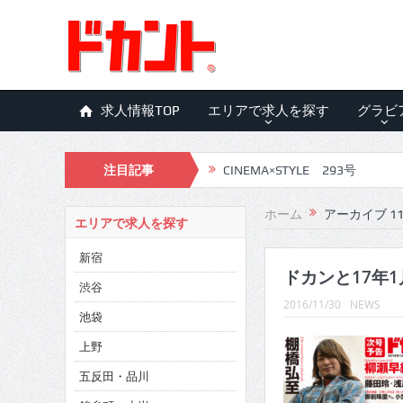
求人情報TOP
エリアで求人を探す
グラビ
注目記事
CINEMA×STYLE 293号
CINEMA×STYLE 292号
ホーム
アーカイブ 11月
エリアで求人を探す
CINEMA×STYLE 291号
新宿
CINEMA×STYLE 290号
ドカンと17年1
渋谷
2016/11/30
NEWS
CINEMA×STYLE 289号
池袋
CINEMA×STYLE 288号
上野
五反田・品川
CINEMA×STYLE 287号