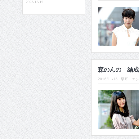
2023/12/15
森のんの 結成
2016/11/16
早耳！エン