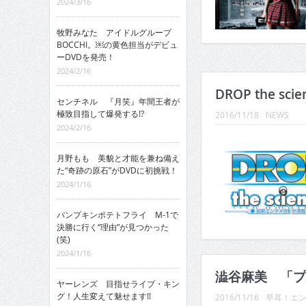
2024/3/16
牧野みなた アイドルグループ
BOCCHI。￼の黄色担当がデビュ
ーDVDを発売！
2024/2/16
DROP the sci
センチネル 『月笑』年間王者が
極致目指して爆発する!?
2016/11/18
NEWS
2024/2/16
月野もも 美貌と才能を兼ね備え
た“奇跡の原石”がDVDに初挑戦！
2024/1/16
パンプキンポテトフライ M-1で
決勝に行く“理由”が見つかった
(笑)
2024/1/16
澁谷麻美 「プ
ヤーレンズ 目指せライブ・キン
グ！人生変えて魅せます!!
2016/11/16
早耳！エン