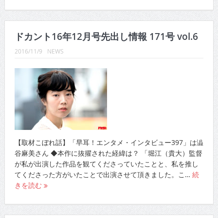
ドカント16年12月号先出し情報 171号 vol.6
2016/11/9
NEWS
【取材こぼれ話】「早耳！エンタメ・インタビュー397」は澁
谷麻美さん ◆本作に抜擢された経緯は？ 「堀江（貴大）監督
が私が出演した作品を観てくださっていたことと、私を推し
てくださった方がいたことで出演させて頂きました。こ…
続
きを読む