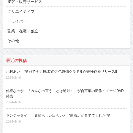
接客・販売サービス
クリエイティブ
ドライバー
副業・在宅・独立
その他
最近の投稿
川村あい “笑顔で全力投球”の才色兼備グラドルが復帰作をリリース!!
2024/5/16
仲根なのか 「みんなの言うことは絶対！」が合言葉の新作イメージDVD
発売
2024/4/16
ランジャタイ 「素晴らしい出会いと〝癒着〟が育ててくれた(笑)」
2024/4/16