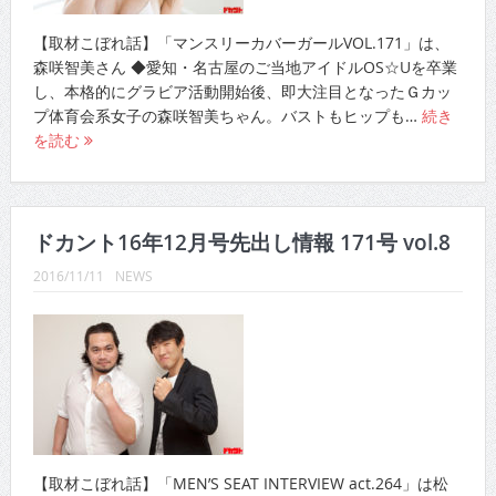
【取材こぼれ話】「マンスリーカバーガールVOL.171」は、
森咲智美さん ◆愛知・名古屋のご当地アイドルOS☆Uを卒業
し、本格的にグラビア活動開始後、即大注目となったＧカッ
プ体育会系女子の森咲智美ちゃん。バストもヒップも…
続き
を読む
ドカント16年12月号先出し情報 171号 vol.8
2016/11/11
NEWS
【取材こぼれ話】「MEN’S SEAT INTERVIEW act.264」は松