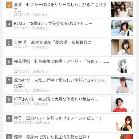
真琴 セクシーDVDをリリースした元ひきこもり女
子...
2013/4/16 に投稿された
RaMu 18歳Gカップ美少女がDVDデビュー
2016/4/16 に投稿された
土村 芳 新進女優が「愛の渦」監督舞台に
2014/7/16 に投稿された
稀見理都 乳首残像に触手・アヘ顔・「らめぇ」……
エ...
2018/3/16 に投稿された
原つむぎ 人気上昇中！愛らしい笑顔とほんわかし
た雰...
2021/3/16 に投稿された
行平あい佳 初主演で大胆な体当たり艶技を…
2018/9/15 に投稿された
琴子 迫力バストを引っさげイメージデビュー！
2015/10/16 に投稿された
深琴 等身大で演じた初主演作品が公開！