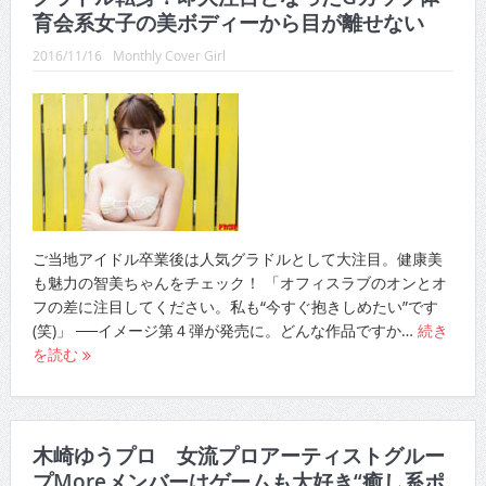
育会系女子の美ボディーから目が離せない
2016/11/16
Monthly Cover Girl
ご当地アイドル卒業後は人気グラドルとして大注目。健康美
も魅力の智美ちゃんをチェック！ 「オフィスラブのオンとオ
フの差に注目してください。私も“今すぐ抱きしめたい”です
(笑)」 ──イメージ第４弾が発売に。どんな作品ですか…
続き
を読む
木崎ゆうプロ 女流プロアーティストグルー
プMoreメンバーはゲームも大好き“癒し系ポ