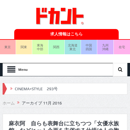
求人情報はこちら
東海
北海道
中国
九州
東京
関東
関西
在宅
中部
東北
四国
沖縄
Menu
CINEMA×STYLE 293号
CINEMA×STYLE 292号
ホーム
アーカイブ 11月 2016
CINEMA×STYLE 291号
CINEMA×STYLE 290号
麻衣阿 自らも表舞台に立ちつつ「女優水族