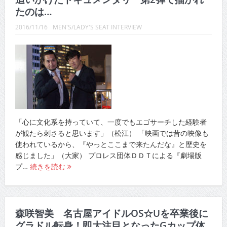
たのは…
2016/11/16
MEN'S/LADY'S SEAT INTERVIEW
「心に文化系を持っていて、一度でもエゴサーチした経験者
が観たら刺さると思います」（松江） 「映画では昔の映像も
使われているから、『やっとここまで来たんだな』と歴史を
感じました」（大家） プロレス団体ＤＤＴによる『劇場版
プ…
続きを読む
森咲智美 名古屋アイドルOS☆Uを卒業後に
グラドル転身！即大注目となったGカップ体