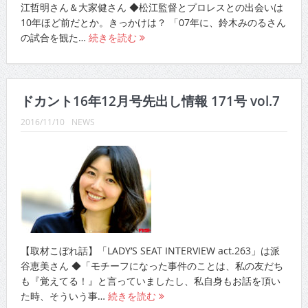
江哲明さん＆大家健さん ◆松江監督とプロレスとの出会いは
10年ほど前だとか。きっかけは？ 「07年に、鈴木みのるさん
の試合を観た…
続きを読む
ドカント16年12月号先出し情報 171号 vol.7
2016/11/10
NEWS
【取材こぼれ話】「LADY’S SEAT INTERVIEW act.263」は派
谷恵美さん ◆「モチーフになった事件のことは、私の友だち
も『覚えてる！』と言っていましたし、私自身もお話を頂い
た時、そういう事…
続きを読む