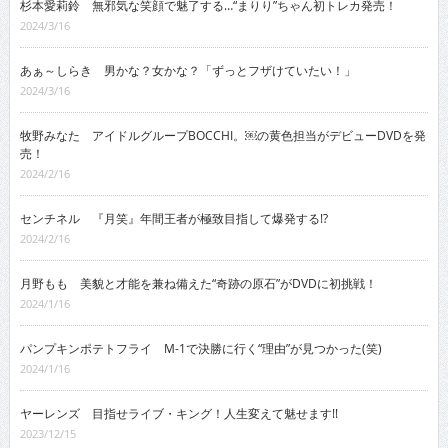
杉本愛莉鈴 無邪気な笑顔で魅了する…“まりり”ちゃん初トレカ発売！
2024/3/16
あぁ～しらき 男かな？女かな？「ずっとフザけていたい！」
2024/3/16
牧野みなた アイドルグループBOCCHI。￼の黄色担当がデビューDVDを発
売！
2024/2/16
センチネル 『月笑』年間王者が極致目指して爆発する!?
2024/2/16
月野もも 美貌と才能を兼ね備えた“奇跡の原石”がDVDに初挑戦！
2024/1/16
パンプキンポテトフライ M-1で決勝に行く“理由”が見つかった(笑)
2024/1/16
ヤーレンズ 目指せライブ・キング！人生変えて魅せます!!
2023/12/15