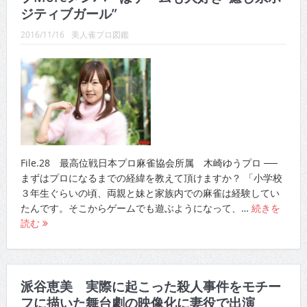
ジティブガール”
2016/11/16
美人雀プロ図鑑
File.28 最高位戦日本プロ麻雀協会所属 木崎ゆうプロ ──
まずはプロになるまでの経緯を教えて頂けますか？ 「小学校
３年生ぐらいの頃、両親と妹と家族内での麻雀は経験してい
たんです。そこからゲームでも遊ぶようになって、…
続きを
読む
派谷恵美 実際に起こった殺人事件をモチー
フに描いた舞台劇の映像化に妻役で出演