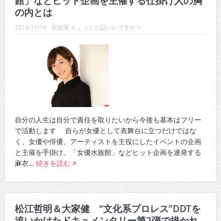
館」などヒット企画を主催する仕掛け人の胸
CINEMA×STYLE 289号
の内とは
CINEMA×STYLE 288号
2016/11/16
異能者 ちょっとお話いいですか？
CINEMA×STYLE 287号
CINEMA×STYLE 286号
CINEMA×STYLE 285号
CINEMA×STYLE 294号
自分の人生は自分で責任を取りたいから今後も基本はフリー
で活動します 自らが女優として表舞台に立つだけではな
く、女優や俳優、アーティストを主役にしたイベントの企画
と主催を手掛け、「女優水族館」などヒット企画を連発する
麻衣…
続きを読む
松江哲明＆大家健 “文化系プロレス”DDTを
追いかけたドキュメンタリー第2弾で描かれ