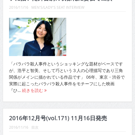
2016/11/16
MEN'S/LADY'S SEAT INTERVIEW
「バラバラ殺人事件というショッキングな題材がベースです
が、浩平と智美、そして巧という３人の心理描写であり三角
関係がメインに描かれている作品です」 06年、東京・渋谷で
実際に起こったバラバラ殺人事件をモチーフにした映画
『ひ…
続きを読む
2016年12月号(vol.171) 11月16日発売
2016/11/16
目次