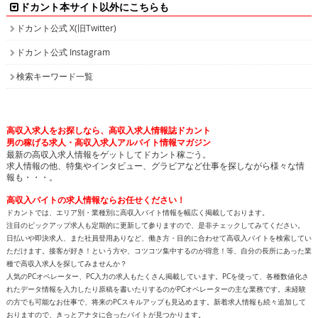
ドカント本サイト以外にこちらも
ドカント公式 X(旧Twitter)
ドカント公式 Instagram
検索キーワード一覧
高収入求人をお探しなら、高収入求人情報誌ドカント
男の稼げる求人・高収入求人アルバイト情報マガジン
最新の高収入求人情報をゲットしてドカント稼ごう。
求人情報の他、特集やインタビュー、グラビアなど仕事を探しながら様々な情
報も・・・。
高収入バイトの求人情報ならお任せください！
ドカントでは、エリア別・業種別に高収入バイト情報を幅広く掲載しております。
注目のピックアップ求人も定期的に更新して参りますので、是非チェックしてみてください。
日払いや即決求人、また社員登用ありなど、働き方・目的に合わせて高収入バイトを検索してい
ただけます。接客が好き！という方や、コツコツ集中するのが得意！等、自分の長所にあった業
種で高収入求人を探してみませんか？
人気のPCオペレーター、PC入力の求人もたくさん掲載しています。PCを使って、各種数値化さ
れたデータ情報を入力したり原稿を書いたりするのがPCオペレーターの主な業務です。未経験
の方でも可能なお仕事で、将来のPCスキルアップも見込めます。新着求人情報も続々追加して
おりますので、きっとアナタに合ったバイトが見つかります。