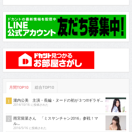
月間TOP10
総合TOP10
瀧内公美 主演・長編・ヌードの初が３つ!!!ギラギ...
2014/10/16 に投稿された
雨宮留菜さん 「ミスヤンチャン2016」参戦！マ
ル...
2016/5/16 に投稿された