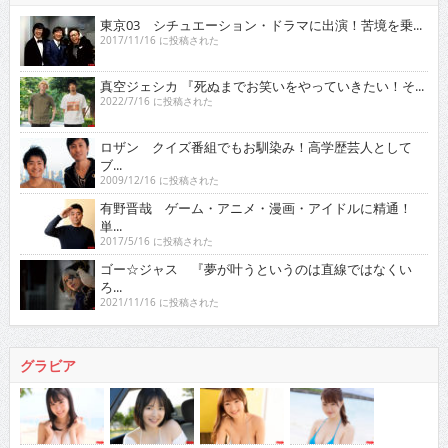
東京03 シチュエーション・ドラマに出演！苦境を乗...
2017/11/16 に投稿された
真空ジェシカ 『死ぬまでお笑いをやっていきたい！そ...
2022/7/16 に投稿された
ロザン クイズ番組でもお馴染み！高学歴芸人として
ブ...
2009/12/16 に投稿された
有野晋哉 ゲーム・アニメ・漫画・アイドルに精通！
単...
2017/5/16 に投稿された
ゴー☆ジャス 『夢が叶うというのは直線ではなくい
ろ...
2021/11/16 に投稿された
グラビア