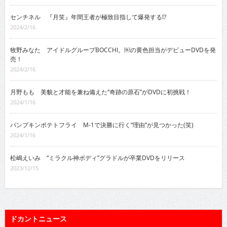
センチネル 『月笑』年間王者が極致目指して爆発する!?
2024/2/16
牧野みなた アイドルグループBOCCHI。￼の黄色担当がデビューDVDを発
売！
2024/2/16
月野もも 美貌と才能を兼ね備えた“奇跡の原石”がDVDに初挑戦！
2024/1/16
パンプキンポテトフライ M-1で決勝に行く“理由”が見つかった(笑)
2024/1/16
松嶋えいみ “ミラクル神ボディ”グラドルが卒業DVDをリリース
2023/12/15
ドカントニュース