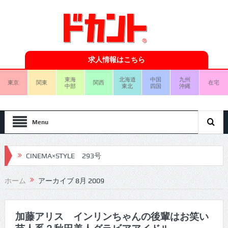
求人情報はこちら
東海
北海道
中国
九州
東京
関東
関西
在宅
中部
東北
四国
沖縄
Menu
CINEMA×STYLE 293号
CINEMA×STYLE 292号
ホーム
アーカイブ 8月 2009
CINEMA×STYLE 291号
CINEMA×STYLE 290号
加藤アリス インリンちゃんの後輩はお笑い