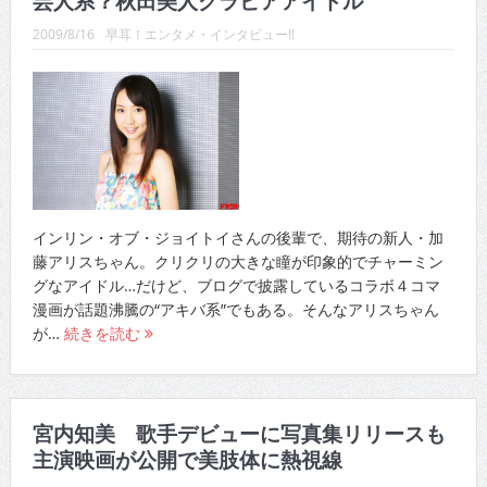
芸人系？秋田美人グラビアアイドル
CINEMA×STYLE 289号
2009/8/16
早耳！エンタメ・インタビュー!!
CINEMA×STYLE 288号
CINEMA×STYLE 287号
CINEMA×STYLE 286号
CINEMA×STYLE 285号
CINEMA×STYLE 294号
インリン・オブ・ジョイトイさんの後輩で、期待の新人・加
藤アリスちゃん。クリクリの大きな瞳が印象的でチャーミン
グなアイドル…だけど、ブログで披露しているコラボ４コマ
漫画が話題沸騰の“アキバ系”でもある。そんなアリスちゃん
が…
続きを読む
宮内知美 歌手デビューに写真集リリースも
主演映画が公開で美肢体に熱視線