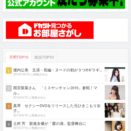
月間TOP10
総合TOP10
瀧内公美 主演・長編・ヌードの初が３つ!!!ギラギ...
2014/10/16 に投稿された
雨宮留菜さん 「ミスヤンチャン2016」参戦！マ
ル...
2016/5/16 に投稿された
真琴 セクシーDVDをリリースした元ひきこもり女
子...
2013/4/16 に投稿された
土村 芳 新進女優が「愛の渦」監督舞台に
2014/7/16 に投稿された