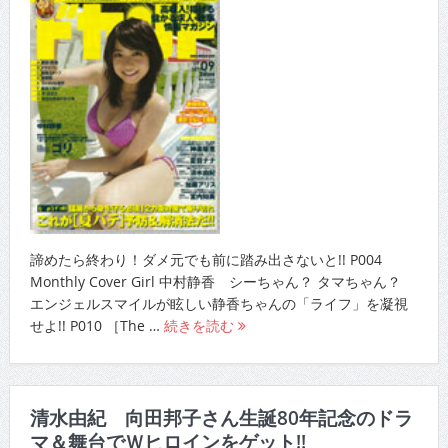
諦めたら終わり！ダメ元でも前に踏み出さないと!! P004
Monthly Cover Girl 中村静香 シーちゃん？ タマちゃん？
エンジェルスマイルが眩しい静香ちゃんの「ライフ」を凝視
せよ!! P010 ［The …
続きを読む
清水由紀 向田邦子さん生誕80年記念のドラ
マ＆舞台でＷヒロインをゲット!!