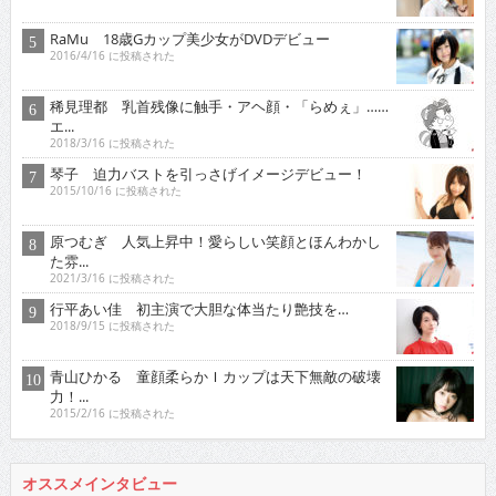
RaMu 18歳Gカップ美少女がDVDデビュー
2016/4/16 に投稿された
稀見理都 乳首残像に触手・アヘ顔・「らめぇ」……
エ...
2018/3/16 に投稿された
琴子 迫力バストを引っさげイメージデビュー！
2015/10/16 に投稿された
原つむぎ 人気上昇中！愛らしい笑顔とほんわかし
た雰...
2021/3/16 に投稿された
行平あい佳 初主演で大胆な体当たり艶技を…
2018/9/15 に投稿された
青山ひかる 童顔柔らかＩカップは天下無敵の破壊
力！...
2015/2/16 に投稿された
オススメインタビュー