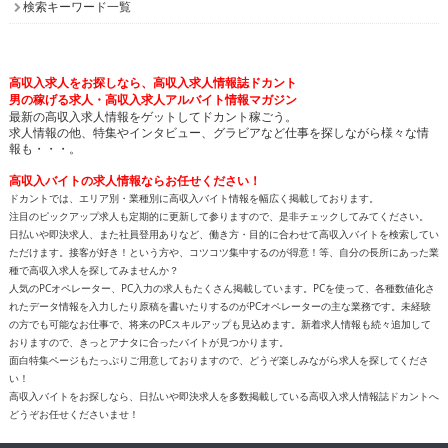
検索キーワード一覧
高収入求人をお探しなら、高収入求人情報誌ドカント
男の稼げる求人・高収入求人アルバイト情報マガジン
最新の高収入求人情報をゲットしてドカント稼ごう。
求人情報の他、特集やインタビュー、グラビアなど仕事を探しながら様々な情
報も・・・。
高収入バイトの求人情報ならお任せください！
ドカントでは、エリア別・業種別に高収入バイト情報を幅広く掲載しております。
注目のピックアップ求人も定期的に更新して参りますので、是非チェックしてみてください。
日払いや即決求人、また社員登用ありなど、働き方・目的に合わせて高収入バイトを検索してい
ただけます。接客が好き！という方や、コツコツ集中するのが得意！等、自分の長所にあった業
種で高収入求人を探してみませんか？
人気のPCオペレーター、PC入力の求人もたくさん掲載しています。PCを使って、各種数値化さ
れたデータ情報を入力したり原稿を書いたりするのがPCオペレーターの主な業務です。未経験
の方でも可能なお仕事で、将来のPCスキルアップも見込めます。新着求人情報も続々追加して
おりますので、きっとアナタに合ったバイトが見つかります。
面白特集ページもたっぷりご用意しておりますので、どうぞ楽しみながら求人を探してくださ
い！
高収入バイトをお探しなら、日払いや即決求人を多数掲載している高収入求人情報誌ドカントへ
どうぞお任せくださいませ！