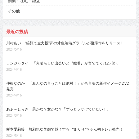
副業・在宅・独立
その他
最近の投稿
川村あい “笑顔で全力投球”の才色兼備グラドルが復帰作をリリース!!
2024/5/16
ランジャタイ 「素晴らしい出会いと〝癒着〟が育ててくれた(笑)」
2024/4/16
仲根なのか 「みんなの言うことは絶対！」が合言葉の新作イメージDVD
発売
2024/4/16
あぁ～しらき 男かな？女かな？「ずっとフザけていたい！」
2024/3/16
杉本愛莉鈴 無邪気な笑顔で魅了する…“まりり”ちゃん初トレカ発売！
2024/3/16