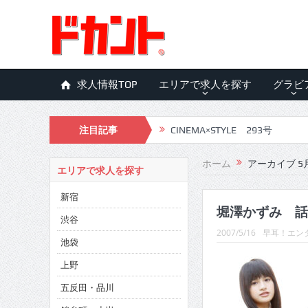
求人情報TOP
エリアで求人を探す
グラビ
注目記事
CINEMA×STYLE 293号
CINEMA×STYLE 292号
ホーム
アーカイブ 5月
エリアで求人を探す
CINEMA×STYLE 291号
新宿
CINEMA×STYLE 290号
堀澤かずみ 話
渋谷
2007/5/16
早耳！エンタ
CINEMA×STYLE 289号
池袋
CINEMA×STYLE 288号
上野
五反田・品川
CINEMA×STYLE 287号