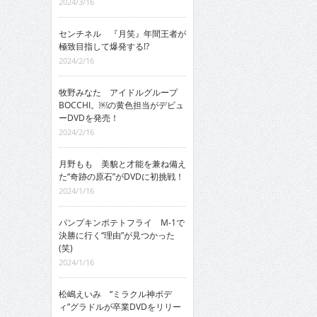
2024/3/16
センチネル 『月笑』年間王者が
極致目指して爆発する!?
2024/2/16
牧野みなた アイドルグループ
BOCCHI。￼の黄色担当がデビュ
ーDVDを発売！
2024/2/16
月野もも 美貌と才能を兼ね備え
た“奇跡の原石”がDVDに初挑戦！
2024/1/16
パンプキンポテトフライ M-1で
決勝に行く“理由”が見つかった
(笑)
2024/1/16
松嶋えいみ “ミラクル神ボデ
ィ”グラドルが卒業DVDをリリー