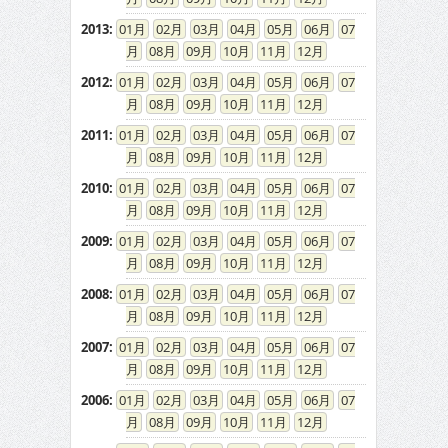
2013
:
01
02
03
04
05
06
07
08
09
10
11
12
2012
:
01
02
03
04
05
06
07
08
09
10
11
12
2011
:
01
02
03
04
05
06
07
08
09
10
11
12
2010
:
01
02
03
04
05
06
07
08
09
10
11
12
2009
:
01
02
03
04
05
06
07
08
09
10
11
12
2008
:
01
02
03
04
05
06
07
08
09
10
11
12
2007
:
01
02
03
04
05
06
07
08
09
10
11
12
2006
:
01
02
03
04
05
06
07
08
09
10
11
12