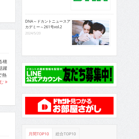
DNA～ドカントニュースア
カデミー～261号vol.2
2024/5/20
る穂
活躍
で熱
読む
月間TOP10
総合TOP10