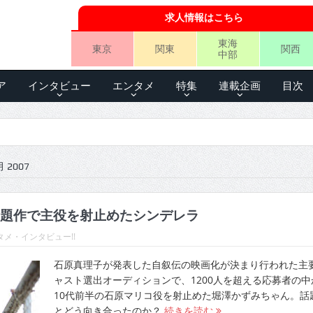
求人情報はこちら
東海
東京
関東
関西
中部
ア
インタビュー
エンタメ
特集
連載企画
目次
 2007
題作で主役を射止めたシンデレラ
メ・インタビュー!!
石原真理子が発表した自叙伝の映画化が決まり行われた主
ャスト選出オーディションで、1200人を超える応募者の中
10代前半の石原マリコ役を射止めた堀澤かずみちゃん。話
とどう向き合ったのか？
続きを読む