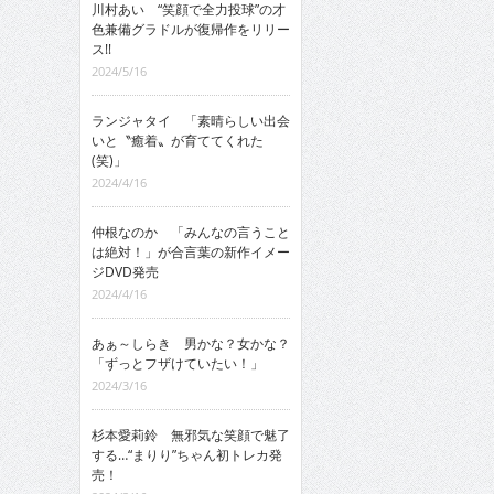
川村あい “笑顔で全力投球”の才
色兼備グラドルが復帰作をリリー
ス!!
2024/5/16
ランジャタイ 「素晴らしい出会
いと〝癒着〟が育ててくれた
(笑)」
2024/4/16
仲根なのか 「みんなの言うこと
は絶対！」が合言葉の新作イメー
ジDVD発売
2024/4/16
あぁ～しらき 男かな？女かな？
「ずっとフザけていたい！」
2024/3/16
杉本愛莉鈴 無邪気な笑顔で魅了
する…“まりり”ちゃん初トレカ発
売！