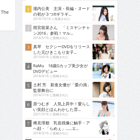
瀧内公美 主演・長編・ヌード
［The
の初が３つ!!!ギラギ...
2014/10/16 に投稿された
雨宮留菜さん 「ミスヤンチャ
ン2016」参戦！マル...
2016/5/16 に投稿された
真琴 セクシーDVDをリリース
した元ひきこもり女子...
2013/4/16 に投稿された
RaMu 18歳Gカップ美少女が
DVDデビュー
2016/4/16 に投稿された
土村 芳 新進女優が「愛の渦」
監督舞台に
2014/7/16 に投稿された
原つむぎ 人気上昇中！愛らし
い笑顔とほんわかした雰...
2021/3/16 に投稿された
稀見理都 乳首残像に触手・ア
ヘ顔・「らめぇ」……エ...
2018/3/16 に投稿された