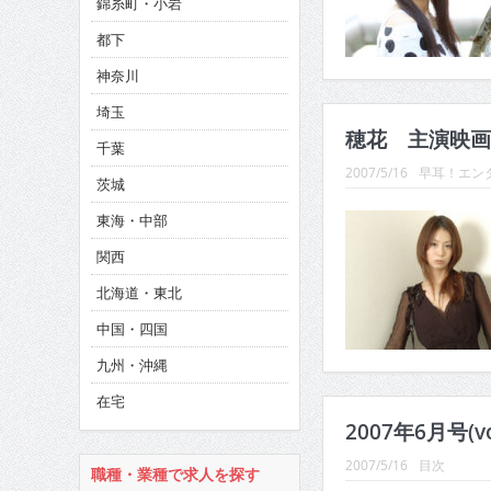
錦糸町・小岩
CINEMA×STYLE 286号
都下
CINEMA×STYLE 285号
神奈川
CINEMA×STYLE 294号
埼玉
穂花 主演映画
千葉
2007/5/16
早耳！エンタ
茨城
東海・中部
関西
北海道・東北
中国・四国
九州・沖縄
在宅
2007年6月号(v
2007/5/16
目次
職種・業種で求人を探す