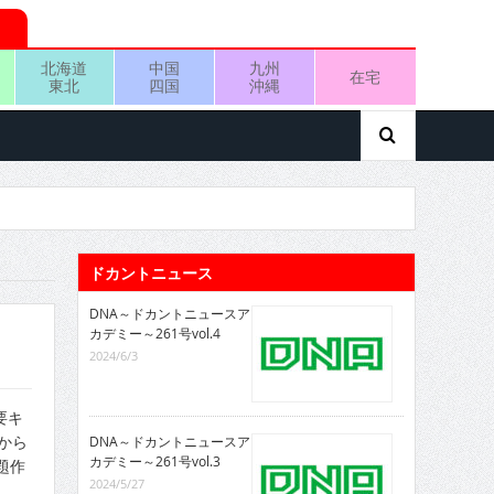
北海道
中国
九州
在宅
東北
四国
沖縄
ドカントニュース
DNA～ドカントニュースア
カデミー～261号vol.4
2024/6/3
要キ
から
DNA～ドカントニュースア
カデミー～261号vol.3
題作
2024/5/27