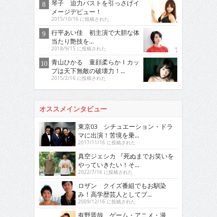
琴子 迫力バストを引っさげイ
メージデビュー！
2015/10/16 に投稿された
行平あい佳 初主演で大胆な体
当たり艶技を…
2018/9/15 に投稿された
青山ひかる 童顔柔らかＩカッ
プは天下無敵の破壊力！...
2015/2/16 に投稿された
オススメインタビュー
東京03 シチュエーション・ドラ
マに出演！苦境を乗...
2017/11/16 に投稿された
真空ジェシカ 『死ぬまでお笑いを
やっていきたい！そ...
2022/7/16 に投稿された
ロザン クイズ番組でもお馴染
み！高学歴芸人としてブ...
2009/12/16 に投稿された
有野晋哉 ゲーム・アニメ・漫