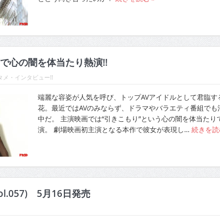
で心の闇を体当たり熱演!!
メ・インタビュー!!
端麗な容姿が人気を呼び、トップAVアイドルとして君臨す
花。最近ではAVのみならず、ドラマやバラエティ番組でも
中だ。 主演映画では“引きこもり”という心の闇を体当たり
演。 劇場映画初主演となる本作で彼女が表現し…
続きを
ol.057) 5月16日発売