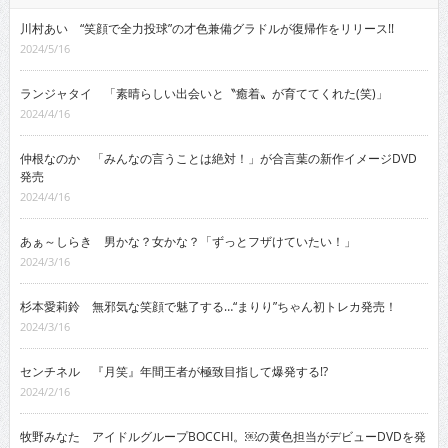
川村あい “笑顔で全力投球”の才色兼備グラドルが復帰作をリリース!!
2024/5/16
ランジャタイ 「素晴らしい出会いと〝癒着〟が育ててくれた(笑)」
2024/4/16
仲根なのか 「みんなの言うことは絶対！」が合言葉の新作イメージDVD
発売
2024/4/16
あぁ～しらき 男かな？女かな？「ずっとフザけていたい！」
2024/3/16
杉本愛莉鈴 無邪気な笑顔で魅了する…“まりり”ちゃん初トレカ発売！
2024/3/16
センチネル 『月笑』年間王者が極致目指して爆発する!?
2024/2/16
牧野みなた アイドルグループBOCCHI。￼の黄色担当がデビューDVDを発