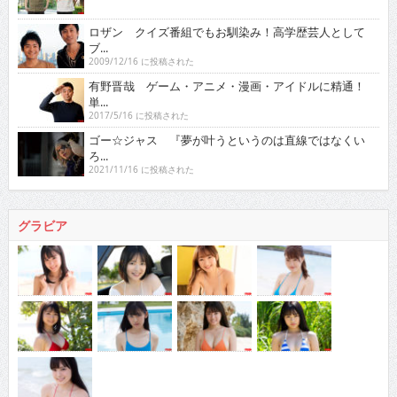
ロザン クイズ番組でもお馴染み！高学歴芸人として
ブ...
2009/12/16 に投稿された
有野晋哉 ゲーム・アニメ・漫画・アイドルに精通！
単...
2017/5/16 に投稿された
ゴー☆ジャス 『夢が叶うというのは直線ではなくい
ろ...
2021/11/16 に投稿された
グラビア