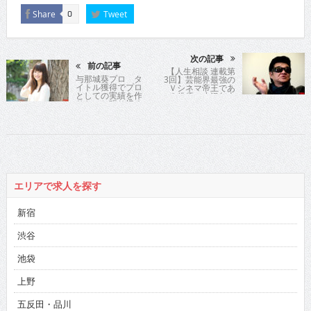
Share
Tweet
0
次の記事
前の記事
【人生相談 連載第
与那城葵プロ タ
3回】芸能界最強の
イトル獲得でプロ
Ｖシネマ帝王であ
としての実績を作
る俳優の小沢仁志
りたいと張り切る
氏が時に優しく、
愛知・名古屋が拠
時に厳しく歯切れ
点の元モデル！
よく人生指南！
エリアで求人を探す
新宿
渋谷
池袋
上野
五反田・品川