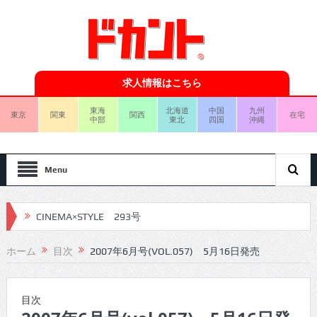
求人情報はこちら
東海
北海道
中国
九州
東京
関東
関西
在宅
中部
東北
四国
沖縄
Menu
CINEMA×STYLE 293号
CINEMA×STYLE 292号
ホーム
目次
2007年6月号(VOL.057) 5月16日発売
CINEMA×STYLE 291号
CINEMA×STYLE 290号
目次