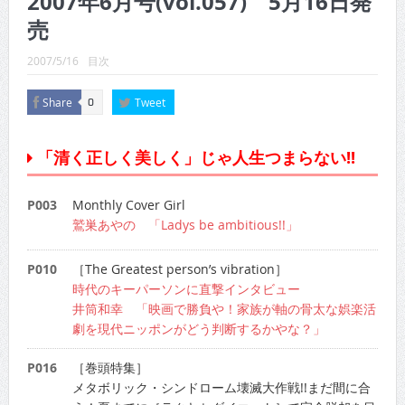
2007年6月号(vol.057) 5月16日発
CINEMA×STYLE 289号
売
CINEMA×STYLE 288号
2007/5/16
目次
CINEMA×STYLE 287号
Share
Tweet
0
CINEMA×STYLE 286号
CINEMA×STYLE 285号
「清く正しく美しく」じゃ人生つまらない!!
CINEMA×STYLE 294号
P003
Monthly Cover Girl
鷲巣あやの 「Ladys be ambitious!!」
P010
［The Greatest person’s vibration］
時代のキーパーソンに直撃インタビュー
井筒和幸 「映画で勝負や！家族が軸の骨太な娯楽活
劇を現代ニッポンがどう判断するかやな？」
P016
［巻頭特集］
メタボリック・シンドローム壊滅大作戦!!まだ間に合