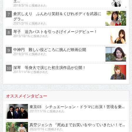
エ...
2018/3/16 に投稿された
倉沢しえり ふんわり笑顔＆くびれボディを武器に
グラ...
2021/2/16 に投稿された
琴子 迫力バストを引っさげイメージデビュー！
2015/10/16 に投稿された
中神円 難しい役どころに挑んだ映画公開
2019/2/16 に投稿された
深琴 等身大で演じた初主演作品が公開！
2017/11/16 に投稿された
オススメインタビュー
東京03 シチュエーション・ドラマに出演！苦境を乗...
2017/11/16 に投稿された
真空ジェシカ 『死ぬまでお笑いをやっていきたい！そ...
2022/7/16 に投稿された