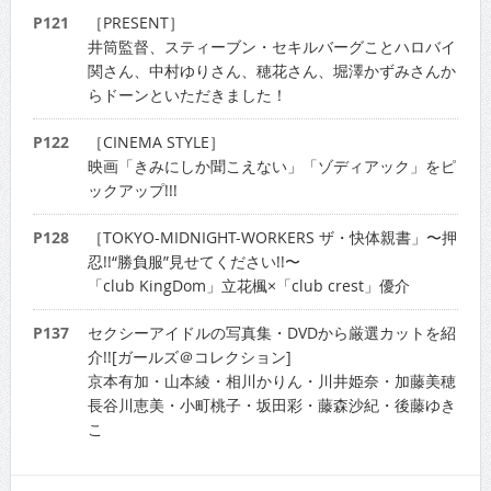
P121
［PRESENT］
井筒監督、スティーブン・セキルバーグことハロバイ
関さん、中村ゆりさん、穂花さん、堀澤かずみさんか
らドーンといただきました！
P122
［CINEMA STYLE］
映画「きみにしか聞こえない」「ゾディアック」をピ
ックアップ!!!
P128
［TOKYO-MIDNIGHT-WORKERS ザ・快体親書」〜押
忍!!“勝負服”見せてください!!〜
「club KingDom」立花楓×「club crest」優介
P137
セクシーアイドルの写真集・DVDから厳選カットを紹
介!![ガールズ＠コレクション]
京本有加・山本綾・相川かりん・川井姫奈・加藤美穂
長谷川恵美・小町桃子・坂田彩・藤森沙紀・後藤ゆき
こ