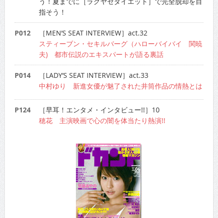
う！夏までに［ラクヤセダイエット］で完全脱却を目
指そう！
P012
［MEN’S SEAT INTERVIEW］act.32
スティーブン・セキルバーグ（ハローバイバイ 関暁
夫) 都市伝説のエキスパートが語る裏話
P014
［LADY’S SEAT INTERVIEW］act.33
中村ゆり 新進女優が魅了された井筒作品の情熱とは
P124
［早耳！エンタメ・インタビュー!!］10
穂花 主演映画で心の闇を体当たり熱演!!