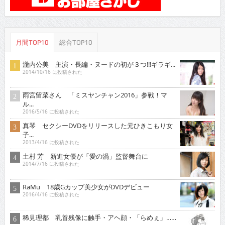
月間TOP10
総合TOP10
瀧内公美 主演・長編・ヌードの初が３つ!!!ギラギ...
2014/10/16 に投稿された
雨宮留菜さん 「ミスヤンチャン2016」参戦！マ
ル...
2016/5/16 に投稿された
真琴 セクシーDVDをリリースした元ひきこもり女
子...
2013/4/16 に投稿された
土村 芳 新進女優が「愛の渦」監督舞台に
2014/7/16 に投稿された
RaMu 18歳Gカップ美少女がDVDデビュー
2016/4/16 に投稿された
稀見理都 乳首残像に触手・アヘ顔・「らめぇ」……