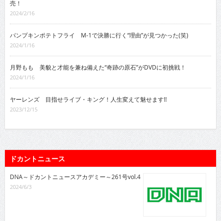
売！
2024/2/16
パンプキンポテトフライ M-1で決勝に行く“理由”が見つかった(笑)
2024/1/16
月野もも 美貌と才能を兼ね備えた“奇跡の原石”がDVDに初挑戦！
2024/1/16
ヤーレンズ 目指せライブ・キング！人生変えて魅せます!!
2023/12/15
ドカントニュース
DNA～ドカントニュースアカデミー～261号vol.4
2024/6/3