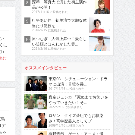
深琴 等身大で演じた初主演作
品が公開！
2017/11/16 に投稿された
行平あい佳 初主演で大胆な体
当たり艶技を…
2018/9/15 に投稿された
化・
原つむぎ 人気上昇中！愛らし
い笑顔とほんわかした雰...
くに
2021/3/16 に投稿された
司）
読む
オススメインタビュー
東京03 シチュエーション・ドラ
マに出演！苦境を乗...
2017/11/16 に投稿された
真空ジェシカ 『死ぬまでお笑いを
やっていきたい！そ...
2022/7/16 に投稿された
ロザン クイズ番組でもお馴染
広島
み！高学歴芸人としてブ...
ロデ
2009/12/16 に投稿された
ちゃ
有野晋哉 ゲーム・アニメ・漫