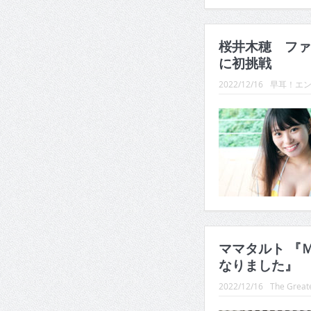
桜井木穂 ファ
に初挑戦
2022/12/16
早耳！エン
ママタルト 『
なりました』
2022/12/16
The Greate