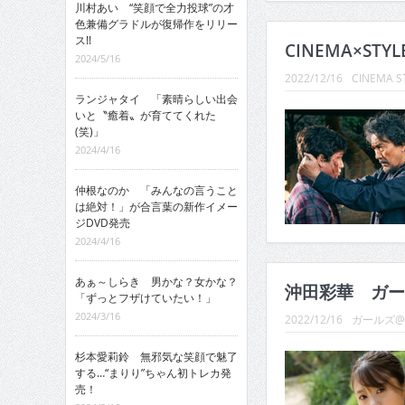
川村あい “笑顔で全力投球”の才
色兼備グラドルが復帰作をリリー
ス!!
CINEMA×STYL
2024/5/16
2022/12/16
CINEMA S
ランジャタイ 「素晴らしい出会
いと〝癒着〟が育ててくれた
(笑)」
2024/4/16
仲根なのか 「みんなの言うこと
は絶対！」が合言葉の新作イメー
ジDVD発売
2024/4/16
あぁ～しらき 男かな？女かな？
沖田彩華 ガー
「ずっとフザけていたい！」
2024/3/16
2022/12/16
ガールズ
杉本愛莉鈴 無邪気な笑顔で魅了
する…“まりり”ちゃん初トレカ発
売！