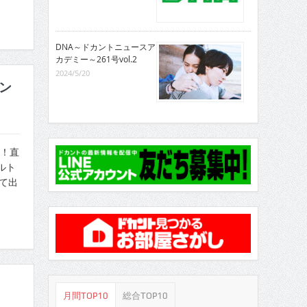
DNA～ドカントニュースア
カデミー～261号vol.2
2024/5/20
ン
ン！直
ルト
て出
月間TOP10
総合TOP10