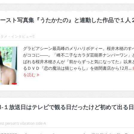
ースト写真集『うたかたの』と連動した作品で１人
タメ・インタビュー!!
グラビアシーン最高峰のメリハリボディー。桜井木穂のす
がココに――。「峰不二子なカラダ芸能界ナンバーワン」
ばれる桜井木穂さんが『前からずっと気になってた』以来
るＤＶＤ『恋の魔法は猫じゃらし』を徳間書店から12月…
を読む
Ｍ-１放送日はテレビで観る日だったけど初めて出る
st person’s vibration side-A