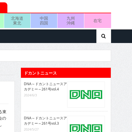
北海道
中国
九州
在宅
東北
四国
沖縄
ドカントニュース
DNA～ドカントニュースア
カデミー～261号vol.4
2024/6/3
る東
会の
DNA～ドカントニュースア
カデミー～261号vol.3
し
2024/5/27