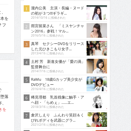
瀧内公美 主演・長編・ヌード
と、
の初が３つ!!!ギラギ...
日本を
2014/10/16 に投稿された
？フ
雨宮留菜さん 「ミスヤンチャ
ン2016」参戦！マル...
2016/5/16 に投稿された
真琴 セクシーDVDをリリース
した元ひきこもり女子...
2013/4/16 に投稿された
土村 芳 新進女優が「愛の渦」
監督舞台に
2014/7/16 に投稿された
RaMu 18歳Gカップ美少女が
DVDデビュー
2016/4/16 に投稿された
で
自堕落
稀見理都 乳首残像に触手・ア
ヘ顔・「らめぇ」……エ...
年、
2018/3/16 に投稿された
きを
倉沢しえり ふんわり笑顔＆く
びれボディを武器にグラ...
2021/2/16 に投稿された