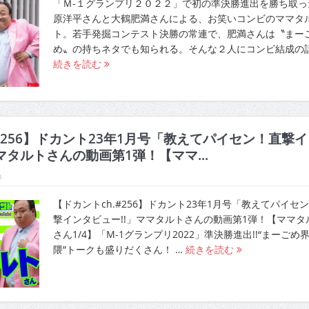
「Ｍ-１グランプリ２０２２」で初の準決勝進出を勝ち取っ
原洋平さんと大鶴肥満さんによる、お笑いコンビのママタ
ト。若手発掘コンテスト決勝の常連で、肥満さんは〝まー
め〟の持ちネタでも知られる。そんな２人にコンビ結成の
続きを読む
#256】ドカント23年1月号「教えてパイセン！直撃イ
マタルトさんの動画第1弾！【ママ...
h
【ドカントch.#256】ドカント23年1月号「教えてパイセ
撃インタビュー!!」ママタルトさんの動画第1弾！【ママタ
さん1/4】「M-1グランプリ2022」準決勝進出!!“まーごめ
隈”トークも盛りだくさん！ …
続きを読む