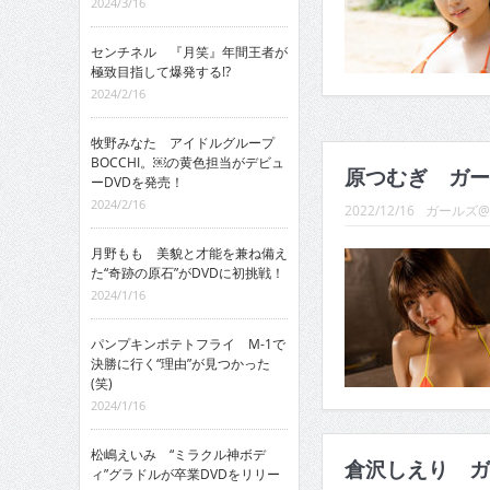
2024/3/16
センチネル 『月笑』年間王者が
極致目指して爆発する!?
2024/2/16
牧野みなた アイドルグループ
BOCCHI。￼の黄色担当がデビュ
原つむぎ ガー
ーDVDを発売！
2024/2/16
2022/12/16
ガールズ
月野もも 美貌と才能を兼ね備え
た“奇跡の原石”がDVDに初挑戦！
2024/1/16
パンプキンポテトフライ M-1で
決勝に行く“理由”が見つかった
(笑)
2024/1/16
松嶋えいみ “ミラクル神ボデ
倉沢しえり ガ
ィ”グラドルが卒業DVDをリリー