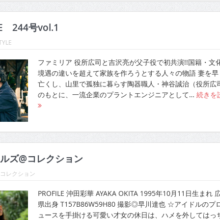
E 244号vol.1
TYLE
ファミリア 役所広司と吉沢亮が父子役で初共演!!国籍・文
境遇の違いを超えて家族を作ろうとする人々の物語 妻を早
亡くし、山里で孤独に暮らす陶器職人・神谷誠治（役所広
のもとに、一流企業のプラントエンジニアとして…
続きを
ルズ@コレクション
@コレクション
PROFILE 沖田彩華 AYAKA OKITA 1995年10月11日生まれ 
県出身 T157B86W59H80 撮影◎早川達也 ☆アイドルのプ
ュースを手掛ける可愛い才女の休日は、ハメを外してはっ