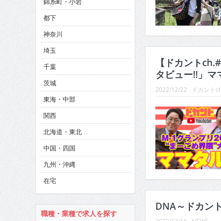
錦糸町・小岩
CINEMA×STYLE 285号
都下
CINEMA×STYLE 294号
神奈川
埼玉
【ドカントch.
千葉
タビュー!!」マ
茨城
2022/12/22
ドカントc
東海・中部
関西
北海道・東北
中国・四国
九州・沖縄
在宅
DNA～ドカント
職種・業種で求人を探す