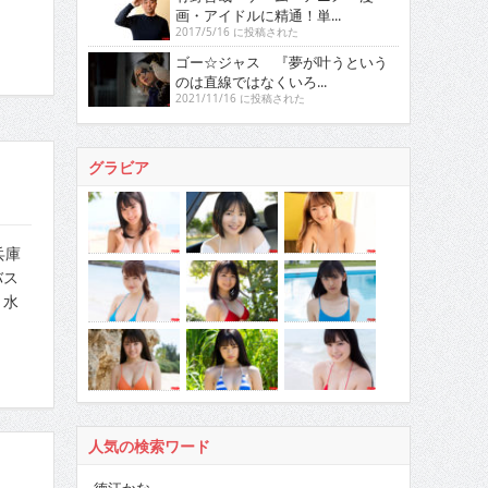
画・アイドルに精通！単...
2017/5/16 に投稿された
ゴー☆ジャス 『夢が叶うという
のは直線ではなくいろ...
2021/11/16 に投稿された
グラビア
兵庫
バス
。水
人気の検索ワード