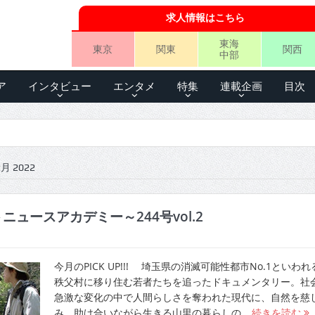
求人情報はこちら
東海
東京
関東
関西
中部
ア
インタビュー
エンタメ
特集
連載企画
目次
 2022
ニュースアカデミー～244号vol.2
今月のPICK UP!!! 埼玉県の消滅可能性都市No.1といわれ
秩父村に移り住む若者たちを追ったドキュメンタリー。社
急激な変化の中で人間らしさを奪われた現代に、自然を慈
み、助け合いながら生きる山里の暮らしの…
続きを読む