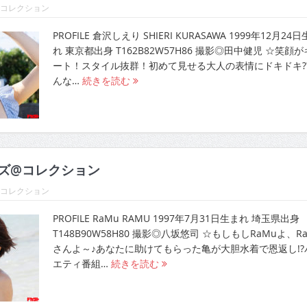
@コレクション
PROFILE 倉沢しえり SHIERI KURASAWA 1999年12月24
れ 東京都出身 T162B82W57H86 撮影◎田中健児 ☆笑顔
ート！スタイル抜群！初めて見せる大人の表情にドキドキ?
んな…
続きを読む
ルズ@コレクション
@コレクション
PROFILE RaMu RAMU 1997年7月31日生まれ 埼玉県出身
T148B90W58H80 撮影◎八坂悠司 ☆もしもしRaMuよ、R
さんよ～♪あなたに助けてもらった亀が大胆水着で恩返し!?
エティ番組…
続きを読む