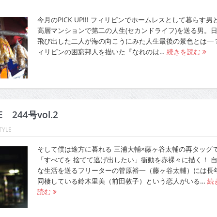
今月のPICK UP!!! フィリピンでホームレスとして暮らす男
高層マンションで第二の人生(セカンドライフ)を送る男。
飛び出した二人が海の向こうにみた人生最後の景色とは―
ィリピンの困窮邦人を描いた『なれのは…
続きを読む
E 244号vol.2
TYLE
そして僕は途方に暮れる 三浦大輔×藤ヶ谷太輔の再タッグ
「すべてを 捨てて逃げ出したい」衝動を赤裸々に描く！ 
な生活を送るフリーターの菅原裕一（藤ヶ谷太輔）には長
同棲している鈴木里美（前田敦子）という恋人がいる…
続
読む