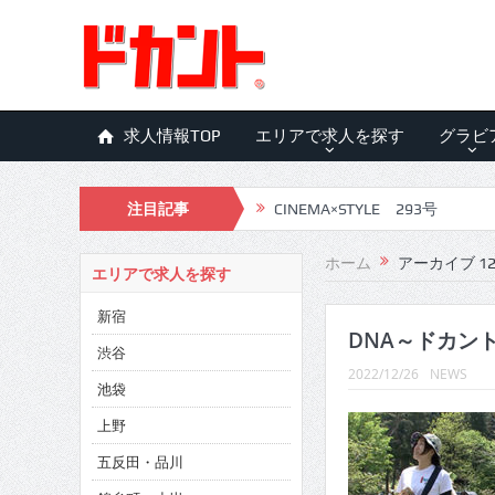
求人情報TOP
エリアで求人を探す
グラビ
CINEMA×STYLE 293号
注目記事
CINEMA×STYLE 292号
ホーム
アーカイブ 12月
CINEMA×STYLE 291号
エリアで求人を探す
CINEMA×STYLE 290号
新宿
DNA～ドカント
渋谷
CINEMA×STYLE 289号
2022/12/26
NEWS
池袋
CINEMA×STYLE 288号
上野
CINEMA×STYLE 287号
五反田・品川
CINEMA×STYLE 286号