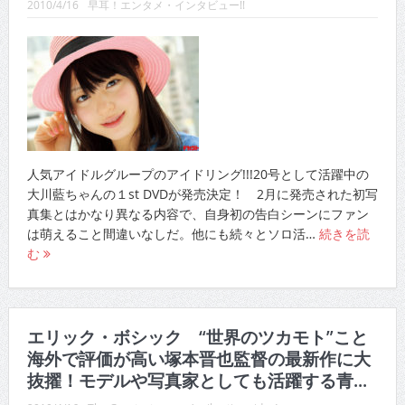
2010/4/16
早耳！エンタメ・インタビュー!!
人気アイドルグループのアイドリング!!!20号として活躍中の
大川藍ちゃんの１st DVDが発売決定！ 2月に発売された初写
真集とはかなり異なる内容で、自身初の告白シーンにファン
は萌えること間違いなしだ。他にも続々とソロ活…
続きを読
む
エリック・ボシック “世界のツカモト”こと
海外で評価が高い塚本晋也監督の最新作に大
抜擢！モデルや写真家としても活躍する青...