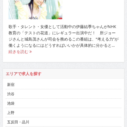
伊藤結季 注目のニューカマー“考える力”が
身に付くNHK教育の新番組に出演中!!
2010/4/16
早耳！エンタメ・インタビュー!!
歌手・タレント・女優として活動中の伊藤結季ちゃんがNHK
教育の「テストの花道」にレギュラー出演中だ！ 所ジョー
ジさんと城島茂さんが司会を務めるこの番組は、“考える力”が
働くようになるにはどうすればいいかが具体的に分かると…
続きを読む
エリアで求人を探す