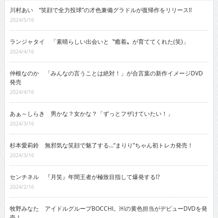
ドライバー
副業・在宅・独立
その他
最近の投稿
川村あい “笑顔で全力投球”の才色兼備グラドルが復帰作をリリース!!
2024/5/16
ランジャタイ 「素晴らしい出会いと〝癒着〟が育ててくれた(笑)」
2024/4/16
仲根なのか 「みんなの言うことは絶対！」が合言葉の新作イメージDVD
発売
2024/4/16
あぁ～しらき 男かな？女かな？「ずっとフザけていたい！」
2024/3/16