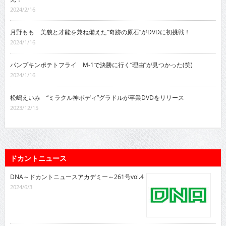
杉本愛莉鈴 無邪気な笑顔で魅了する…“まりり”ちゃん初トレカ発売！
2024/3/16
センチネル 『月笑』年間王者が極致目指して爆発する!?
2024/2/16
牧野みなた アイドルグループBOCCHI。￼の黄色担当がデビューDVDを発
売！
2024/2/16
月野もも 美貌と才能を兼ね備えた“奇跡の原石”がDVDに初挑戦！
2024/1/16
パンプキンポテトフライ M-1で決勝に行く“理由”が見つかった(笑)
2024/1/16
松嶋えいみ “ミラクル神ボディ”グラドルが卒業DVDをリリース
2023/12/15