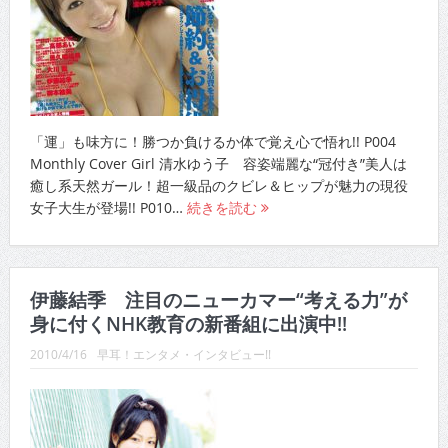
2010/4/16
目次
「運」も味方に！勝つか負けるか体で覚え心で悟れ!! P004
Monthly Cover Girl 清水ゆう子 容姿端麗な“冠付き”美人は
癒し系天然ガール！超一級品のクビレ＆ヒップが魅力の現役
女子大生が登場!! P010…
続きを読む