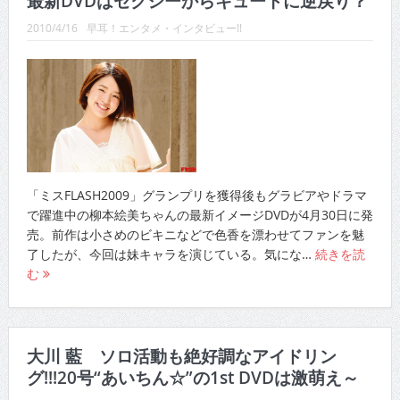
最新DVDはセクシーからキュートに逆戻り？
CINEMA×STYLE 289号
2010/4/16
早耳！エンタメ・インタビュー!!
CINEMA×STYLE 288号
CINEMA×STYLE 287号
CINEMA×STYLE 286号
CINEMA×STYLE 285号
CINEMA×STYLE 294号
「ミスFLASH2009」グランプリを獲得後もグラビアやドラマ
で躍進中の柳本絵美ちゃんの最新イメージDVDが4月30日に発
売。前作は小さめのビキニなどで色香を漂わせてファンを魅
了したが、今回は妹キャラを演じている。気にな…
続きを読
む
大川 藍 ソロ活動も絶好調なアイドリン
グ!!!20号“あいちん☆”の1st DVDは激萌え～