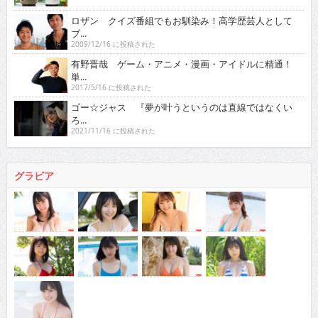
オススメインタビュー
東京03 シチュエーション・ドラマに出演！苦境を乗...
2017/11/16 に投稿された
真空ジェシカ 『死ぬまでお笑いをやっていきたい！そ...
2022/7/16 に投稿された
ロザン クイズ番組でもお馴染み！高学歴芸人として
ブ...
2009/12/16 に投稿された
有野晋哉 ゲーム・アニメ・漫画・アイドルに精通！
単...
2017/5/16 に投稿された
ゴー☆ジャス 『夢が叶うというのは直線ではなくい
ろ...
2021/11/16 に投稿された
グラビア