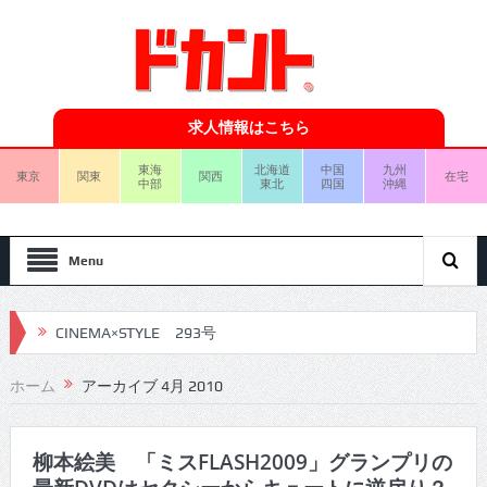
求人情報はこちら
東海
北海道
中国
九州
東京
関東
関西
在宅
中部
東北
四国
沖縄
Menu
CINEMA×STYLE 293号
CINEMA×STYLE 292号
ホーム
アーカイブ 4月 2010
CINEMA×STYLE 291号
CINEMA×STYLE 290号
柳本絵美 「ミスFLASH2009」グランプリの