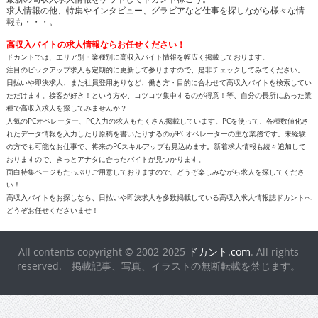
ドカント公式 Instagram
検索キーワード一覧
高収入求人をお探しなら、高収入求人情報誌ドカント
男の稼げる求人・高収入求人アルバイト情報マガジン
最新の高収入求人情報をゲットしてドカント稼ごう。
求人情報の他、特集やインタビュー、グラビアなど仕事を探しながら様々な情
報も・・・。
高収入バイトの求人情報ならお任せください！
ドカントでは、エリア別・業種別に高収入バイト情報を幅広く掲載しております。
注目のピックアップ求人も定期的に更新して参りますので、是非チェックしてみてください。
日払いや即決求人、また社員登用ありなど、働き方・目的に合わせて高収入バイトを検索してい
ただけます。接客が好き！という方や、コツコツ集中するのが得意！等、自分の長所にあった業
種で高収入求人を探してみませんか？
人気のPCオペレーター、PC入力の求人もたくさん掲載しています。PCを使って、各種数値化さ
れたデータ情報を入力したり原稿を書いたりするのがPCオペレーターの主な業務です。未経験
の方でも可能なお仕事で、将来のPCスキルアップも見込めます。新着求人情報も続々追加して
おりますので、きっとアナタに合ったバイトが見つかります。
面白特集ページもたっぷりご用意しておりますので、どうぞ楽しみながら求人を探してくださ
い！
高収入バイトをお探しなら、日払いや即決求人を多数掲載している高収入求人情報誌ドカントへ