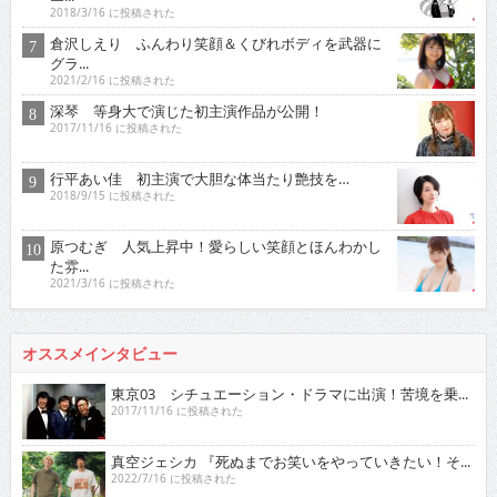
土村 芳 新進女優が「愛の渦」監督舞台に
2014/7/16 に投稿された
RaMu 18歳Gカップ美少女がDVDデビュー
2016/4/16 に投稿された
稀見理都 乳首残像に触手・アヘ顔・「らめぇ」……
エ...
2018/3/16 に投稿された
倉沢しえり ふんわり笑顔＆くびれボディを武器に
グラ...
2021/2/16 に投稿された
深琴 等身大で演じた初主演作品が公開！
2017/11/16 に投稿された
行平あい佳 初主演で大胆な体当たり艶技を…
2018/9/15 に投稿された
原つむぎ 人気上昇中！愛らしい笑顔とほんわかし
た雰...
2021/3/16 に投稿された