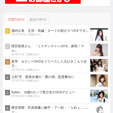
月間TOP10
総合TOP10
瀧内公美 主演・長編・ヌードの初が３つ!!!ギラギ...
2014/10/16 に投稿された
雨宮留菜さん 「ミスヤンチャン2016」参戦！マ
ル...
2016/5/16 に投稿された
真琴 セクシーDVDをリリースした元ひきこもり女
子...
2013/4/16 に投稿された