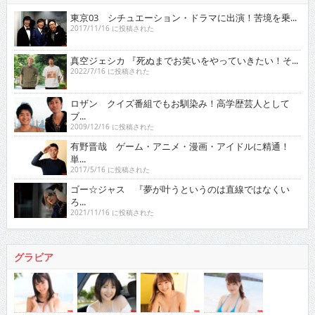
東京03 シチュエーション・ドラマに出演！苦境を乗...
2017/11/16 に投稿された
真空ジェシカ 『死ぬまでお笑いをやっていきたい！そ...
2022/7/16 に投稿された
ロザン クイズ番組でもお馴染み！高学歴芸人として
ブ...
2009/12/16 に投稿された
有野晋哉 ゲーム・アニメ・漫画・アイドルに精通！
単...
2017/5/16 に投稿された
ゴー☆ジャス 『夢が叶うというのは直線ではなくい
ろ...
2021/11/16 に投稿された
グラビア