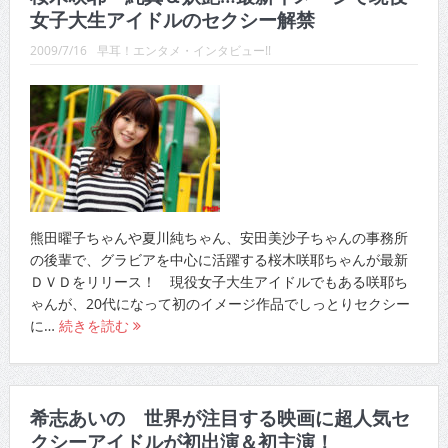
女子大生アイドルのセクシー解禁
2009/7/16
早耳！エンタメ・インタビュー!!
熊田曜子ちゃんや夏川純ちゃん、安田美沙子ちゃんの事務所
の後輩で、グラビアを中心に活躍する桜木咲耶ちゃんが最新
ＤＶＤをリリース！ 現役女子大生アイドルでもある咲耶ち
ゃんが、20代になって初のイメージ作品でしっとりセクシー
に…
続きを読む
希志あいの 世界が注目する映画に超人気セ
クシーアイドルが初出演＆初主演！