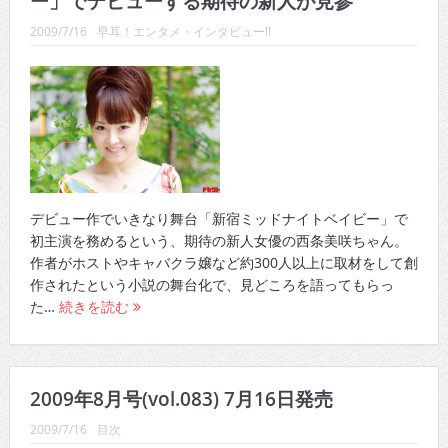
ー」でデビューする期待の新人が見参
CINEMA×STYLE 289号
2009/7/16
早耳！エンタメ・インタビュー!!
CINEMA×STYLE 288号
CINEMA×STYLE 287号
CINEMA×STYLE 286号
CINEMA×STYLE 285号
CINEMA×STYLE 294号
デビュー作でいきなり舞台「新宿ミッドナイトベイビー」で
初主演を務めるという、期待の新人女優の西条美咲ちゃん。
作者がホストやキャバクラ嬢など約300人以上に取材をして創
作されたという小説の舞台化で、見どころを語ってもらっ
た…
続きを読む
2009年8月号(vol.083) 7月16日発売
2009/7/16
目次