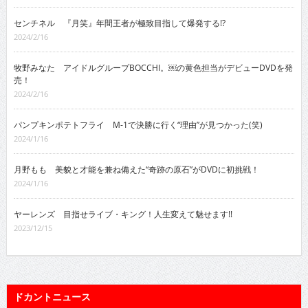
センチネル 『月笑』年間王者が極致目指して爆発する!?
2024/2/16
牧野みなた アイドルグループBOCCHI。￼の黄色担当がデビューDVDを発
売！
2024/2/16
パンプキンポテトフライ M-1で決勝に行く“理由”が見つかった(笑)
2024/1/16
月野もも 美貌と才能を兼ね備えた“奇跡の原石”がDVDに初挑戦！
2024/1/16
ヤーレンズ 目指せライブ・キング！人生変えて魅せます!!
2023/12/15
ドカントニュース