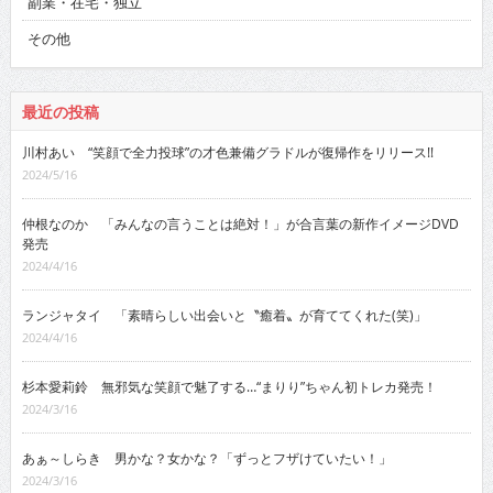
副業・在宅・独立
その他
最近の投稿
川村あい “笑顔で全力投球”の才色兼備グラドルが復帰作をリリース!!
2024/5/16
仲根なのか 「みんなの言うことは絶対！」が合言葉の新作イメージDVD
発売
2024/4/16
ランジャタイ 「素晴らしい出会いと〝癒着〟が育ててくれた(笑)」
2024/4/16
杉本愛莉鈴 無邪気な笑顔で魅了する…“まりり”ちゃん初トレカ発売！
2024/3/16
あぁ～しらき 男かな？女かな？「ずっとフザけていたい！」
2024/3/16