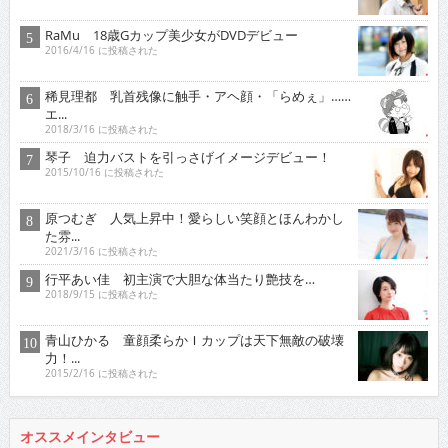
RaMu 18歳Gカップ美少女がDVDデビュー
2016/4/16 に投稿された
稀見理都 乳首残像に触手・アヘ顔・「らめぇ」……
エ...
2018/3/16 に投稿された
琴子 迫力バストを引っさげイメージデビュー！
2015/10/16 に投稿された
原つむぎ 人気上昇中！愛らしい笑顔とほんわかし
た雰...
2021/3/16 に投稿された
行平あい佳 初主演で大胆な体当たり艶技を…
2018/9/15 に投稿された
青山ひかる 童顔柔らかＩカップは天下無敵の破壊
力！...
2015/2/16 に投稿された
オススメインタビュー