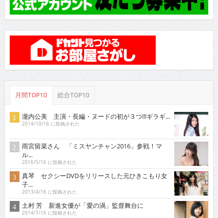
月間TOP10
総合TOP10
瀧内公美 主演・長編・ヌードの初が３つ!!!ギラギ...
2014/10/16 に投稿された
雨宮留菜さん 「ミスヤンチャン2016」参戦！マ
ル...
2016/5/16 に投稿された
真琴 セクシーDVDをリリースした元ひきこもり女
子...
2013/4/16 に投稿された
土村 芳 新進女優が「愛の渦」監督舞台に
2014/7/16 に投稿された