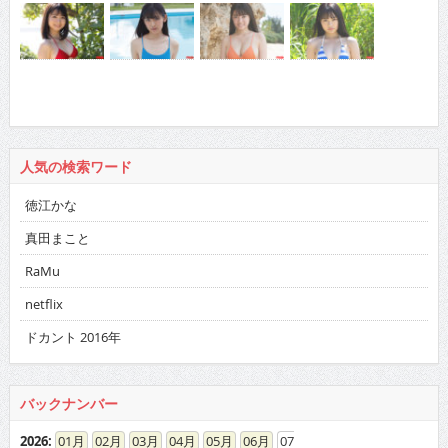
人気の検索ワード
徳江かな
真田まこと
RaMu
netflix
ドカント 2016年
バックナンバー
2026
:
01
02
03
04
05
06
07