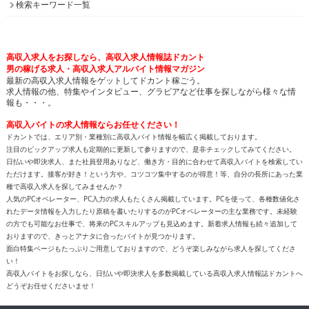
検索キーワード一覧
高収入求人をお探しなら、高収入求人情報誌ドカント
男の稼げる求人・高収入求人アルバイト情報マガジン
最新の高収入求人情報をゲットしてドカント稼ごう。
求人情報の他、特集やインタビュー、グラビアなど仕事を探しながら様々な情
報も・・・。
高収入バイトの求人情報ならお任せください！
ドカントでは、エリア別・業種別に高収入バイト情報を幅広く掲載しております。
注目のピックアップ求人も定期的に更新して参りますので、是非チェックしてみてください。
日払いや即決求人、また社員登用ありなど、働き方・目的に合わせて高収入バイトを検索してい
ただけます。接客が好き！という方や、コツコツ集中するのが得意！等、自分の長所にあった業
種で高収入求人を探してみませんか？
人気のPCオペレーター、PC入力の求人もたくさん掲載しています。PCを使って、各種数値化さ
れたデータ情報を入力したり原稿を書いたりするのがPCオペレーターの主な業務です。未経験
の方でも可能なお仕事で、将来のPCスキルアップも見込めます。新着求人情報も続々追加して
おりますので、きっとアナタに合ったバイトが見つかります。
面白特集ページもたっぷりご用意しておりますので、どうぞ楽しみながら求人を探してくださ
い！
高収入バイトをお探しなら、日払いや即決求人を多数掲載している高収入求人情報誌ドカントへ
どうぞお任せくださいませ！