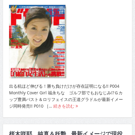
出る杭ほど伸びる！勝ち負けだけが存在証明になる!! P004
Monthly Cover Girl 福永ちな ゴルフ部でもおなじみ!?Ｇカ
ップ豊満バスト＆ロリフェイスの王道グラドルが最新イメー
ジ同時発売!! P010 ［…
続きを読む
桜木咲耶 純真＆妖艶…最新イメージで現役