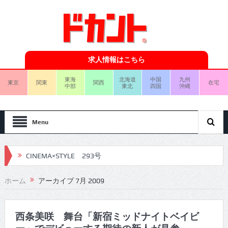
求人情報はこちら
東海
北海道
中国
九州
東京
関東
関西
在宅
中部
東北
四国
沖縄
Menu
CINEMA×STYLE 293号
CINEMA×STYLE 292号
ホーム
アーカイブ 7月 2009
CINEMA×STYLE 291号
CINEMA×STYLE 290号
西条美咲 舞台「新宿ミッドナイトベイビ