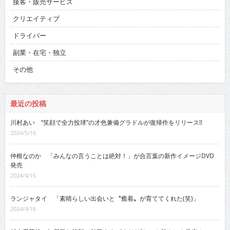
接客・販売サービス
クリエイティブ
ドライバー
副業・在宅・独立
その他
最近の投稿
川村あい “笑顔で全力投球”の才色兼備グラドルが復帰作をリリース!!
2024/5/16
仲根なのか 「みんなの言うことは絶対！」が合言葉の新作イメージDVD
発売
2024/4/16
ランジャタイ 「素晴らしい出会いと〝癒着〟が育ててくれた(笑)」
2024/4/16