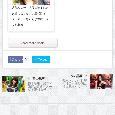
八代みなせ 「役に染まれる
女優になりたい」三代目ミ
ス・マリンちゃんが連続ドラ
マ初出演
Load more posts
Share
Tweet
0
次の記事
前の記事
希志あいの 世界
桜木咲耶 純真＆
が注目する映画に
妖艶…最新イメー
超人気セクシーア
ジで現役女子大生
イドルが初出演＆
アイドルのセクシ
初主演！
ー解禁