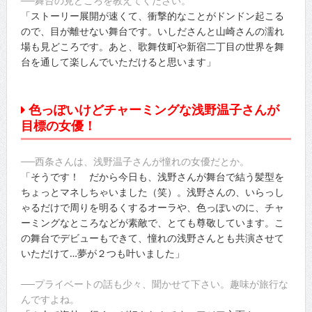
──舞台の見どころを教えてください。
「ストーリー展開が速くて、衝撃的なことがドンドン起こる
ので、目が離せない舞台です。いしださんと山崎さんの濡れ
場も見どころです。あと、歌舞伎町や新宿二丁目の世界を舞
台を通して楽しんでいただけると思います」
色っぽいけどチャーミングな浅野温子さんが
目標の女優！
──西条さんは、浅野温子さんが憧れの女優だとか。
「そうです！ だから今日も、浅野さんが舞台で結う髪型を
ちょっとマネしちゃいました（笑）。浅野さんの、いらっし
ゃるだけで周りを明るくするオーラや、色っぽいのに、チャ
ーミングなところなどが素敵で、とても尊敬しています。こ
の舞台でデビューもできて、憧れの浅野さんとも共演させて
いただけて…夢が２つも叶いました」
──プライベートの話も少々、聞かせて下さい。趣味が旅行な
んですよね。