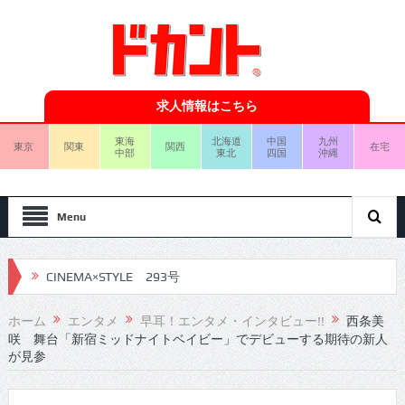
求人情報はこちら
東海
北海道
中国
九州
東京
関東
関西
在宅
中部
東北
四国
沖縄
Menu
CINEMA×STYLE 292号
CINEMA×STYLE 291号
ホーム
エンタメ
早耳！エンタメ・インタビュー!!
西条美
咲 舞台「新宿ミッドナイトベイビー」でデビューする期待の新人
CINEMA×STYLE 290号
が見参
CINEMA×STYLE 289号