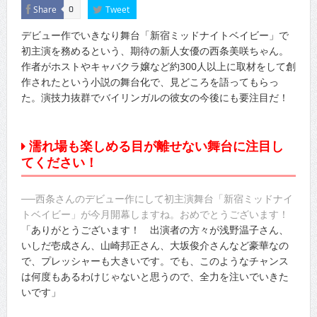
Share
Tweet
0
デビュー作でいきなり舞台「新宿ミッドナイトベイビー」で
初主演を務めるという、期待の新人女優の西条美咲ちゃん。
作者がホストやキャバクラ嬢など約300人以上に取材をして創
作されたという小説の舞台化で、見どころを語ってもらっ
た。演技力抜群でバイリンガルの彼女の今後にも要注目だ！
濡れ場も楽しめる目が離せない舞台に注目し
てください！
──西条さんのデビュー作にして初主演舞台「新宿ミッドナイ
トベイビー」が今月開幕しますね。おめでとうございます！
「ありがとうございます！ 出演者の方々が浅野温子さん、
いしだ壱成さん、山崎邦正さん、大坂俊介さんなど豪華なの
で、プレッシャーも大きいです。でも、このようなチャンス
は何度もあるわけじゃないと思うので、全力を注いでいきた
いです」