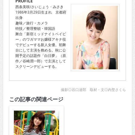
PROFILE
西条美咲/さいじょう・みさき
1986年3月29日生まれ 京都府
出身
趣味／旅行・カメラ
特技／整理整頓・韓国語
舞台「新宿ミッドナイトベイビ
ー」のワガママお嬢様アキナ役
でデビューする新人女優。初舞
台にして主演を務める。秋に公
開予定の話題作「白日夢」（原
作／谷崎潤一郎）で主演として
スクリーンデビューする。
撮影◎谷口達郎 取材・文◎内埜さくら
この記事の関連ページ