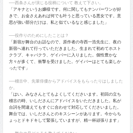
──西条さんが演じる役柄について 教えて下さい。
「アキナというお嬢様です。何に関してもナンバーワンが好
きで、お金さえあれば何でも叶うと思っている悪女です。意
思が強い部分だけは、私と似ているなと感じました」
──役作りのためにしたことは？
「新宿が舞台のお話なので、原作者の寺西一浩先生に、夜の
新宿へ連れて行っていただきました。生まれて初めてホスト
クラブ、キャバクラ、ゲイバーに入りました。個性豊かな
方々が多くて、衝撃を受けました。ゲイバーはとても楽しか
ったです」
──稽古中、先輩俳優からアドバイスをもらったりはしました
か。
「はい。みなさんとてもよくしてくださいます。初回の立ち
稽古の時、いしださんにアドバイスをいただきました。私が
台詞を間違えてもすぐに合わせて対応してくださいました。
舞台では、いしださんとのキスシーンがあります。今からち
ょっとドキドキして緊張していますが、精一杯頑張ります」