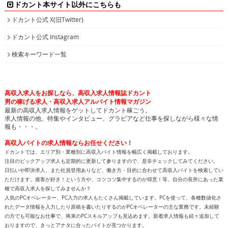
ドカント本サイト以外にこちらも
ドカント公式 X(旧Twitter)
ドカント公式 Instagram
検索キーワード一覧
高収入求人をお探しなら、高収入求人情報誌ドカント
男の稼げる求人・高収入求人アルバイト情報マガジン
最新の高収入求人情報をゲットしてドカント稼ごう。
求人情報の他、特集やインタビュー、グラビアなど仕事を探しながら様々な情
報も・・・。
高収入バイトの求人情報ならお任せください！
ドカントでは、エリア別・業種別に高収入バイト情報を幅広く掲載しております。
注目のピックアップ求人も定期的に更新して参りますので、是非チェックしてみてください。
日払いや即決求人、また社員登用ありなど、働き方・目的に合わせて高収入バイトを検索してい
ただけます。接客が好き！という方や、コツコツ集中するのが得意！等、自分の長所にあった業
種で高収入求人を探してみませんか？
人気のPCオペレーター、PC入力の求人もたくさん掲載しています。PCを使って、各種数値化さ
れたデータ情報を入力したり原稿を書いたりするのがPCオペレーターの主な業務です。未経験
の方でも可能なお仕事で、将来のPCスキルアップも見込めます。新着求人情報も続々追加して
おりますので、きっとアナタに合ったバイトが見つかります。