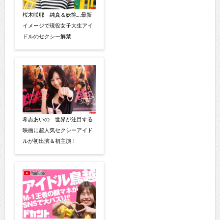
桜木咲耶 純真＆妖艶…最新
イメージで現役女子大生アイ
ドルのセクシー解禁
希志あいの 世界が注目する
映画に超人気セクシーアイド
ルが初出演＆初主演！