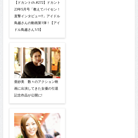
【ドカントch.#272】ドカント
23年5月号「教えてパイセン！
直撃インタビュー!!」アイドル
鳥越さんの動画第1弾！【アイ
ドル鳥越さん1/3】
亜紗美 数々のアクション映
画に出演してきた女優の引退
記念作品が公開に!