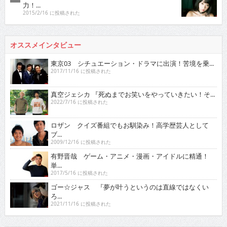
力！...
2015/2/16 に投稿された
オススメインタビュー
東京03 シチュエーション・ドラマに出演！苦境を乗...
2017/11/16 に投稿された
真空ジェシカ 『死ぬまでお笑いをやっていきたい！そ...
2022/7/16 に投稿された
ロザン クイズ番組でもお馴染み！高学歴芸人として
ブ...
2009/12/16 に投稿された
有野晋哉 ゲーム・アニメ・漫画・アイドルに精通！
単...
2017/5/16 に投稿された
ゴー☆ジャス 『夢が叶うというのは直線ではなくい
ろ...
2021/11/16 に投稿された