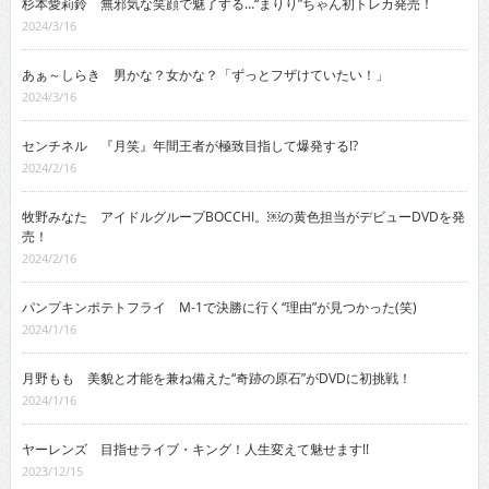
杉本愛莉鈴 無邪気な笑顔で魅了する…“まりり”ちゃん初トレカ発売！
2024/3/16
あぁ～しらき 男かな？女かな？「ずっとフザけていたい！」
2024/3/16
センチネル 『月笑』年間王者が極致目指して爆発する!?
2024/2/16
牧野みなた アイドルグループBOCCHI。￼の黄色担当がデビューDVDを発
売！
2024/2/16
パンプキンポテトフライ M-1で決勝に行く“理由”が見つかった(笑)
2024/1/16
月野もも 美貌と才能を兼ね備えた“奇跡の原石”がDVDに初挑戦！
2024/1/16
ヤーレンズ 目指せライブ・キング！人生変えて魅せます!!
2023/12/15