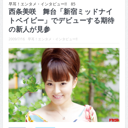
CINEMA×STYLE 288号
早耳！エンタメ・インタビュー!! 85
西条美咲 舞台「新宿ミッドナイ
CINEMA×STYLE 287号
トベイビー」でデビューする期待
CINEMA×STYLE 286号
の新人が見参
CINEMA×STYLE 285号
2009/7/16
早耳！エンタメ・インタビュー!!
CINEMA×STYLE 294号
CINEMA×STYLE 293号