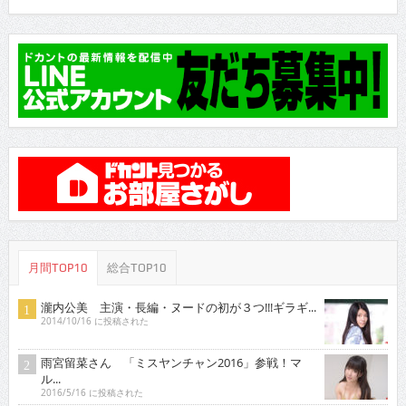
月間TOP10
総合TOP10
瀧内公美 主演・長編・ヌードの初が３つ!!!ギラギ...
2014/10/16 に投稿された
雨宮留菜さん 「ミスヤンチャン2016」参戦！マ
ル...
2016/5/16 に投稿された