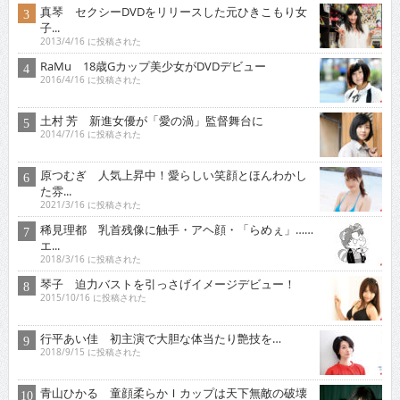
真琴 セクシーDVDをリリースした元ひきこもり女
子...
2013/4/16 に投稿された
RaMu 18歳Gカップ美少女がDVDデビュー
2016/4/16 に投稿された
土村 芳 新進女優が「愛の渦」監督舞台に
2014/7/16 に投稿された
原つむぎ 人気上昇中！愛らしい笑顔とほんわかし
た雰...
2021/3/16 に投稿された
稀見理都 乳首残像に触手・アヘ顔・「らめぇ」……
エ...
2018/3/16 に投稿された
琴子 迫力バストを引っさげイメージデビュー！
2015/10/16 に投稿された
行平あい佳 初主演で大胆な体当たり艶技を…
2018/9/15 に投稿された
青山ひかる 童顔柔らかＩカップは天下無敵の破壊