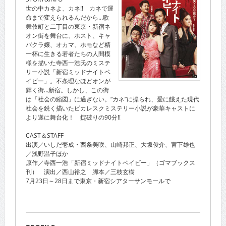
世の中カネよ、カネ!! カネで運
命まで変えられるんだから…歌
舞伎町と二丁目の東京・新宿ネ
オン街を舞台に、ホスト、キャ
バクラ嬢、オカマ、ホモなど精
一杯に生きる若者たちの人間模
様を描いた寺西一浩氏のミステ
リー小説「新宿ミッドナイトベ
イビー」。不条理なほどオンが
輝く街…新宿。しかし、この街
は「社会の縮図」に過ぎない。“カネ”に操られ、愛に餓えた現代
社会を鋭く描いたピカレスクミステリー小説が豪華キャストに
より遂に舞台化！ 掟破りの90分!!
CAST＆STAFF
出演／いしだ壱成・西条美咲、山崎邦正、大坂俊介、宮下雄也
／浅野温子ほか
原作／寺西一浩「新宿ミッドナイトベイビー」（ゴマブックス
刊） 演出／西山裕之 脚本／三枝玄樹
7月23日～28日まで東京・新宿シアターサンモールで