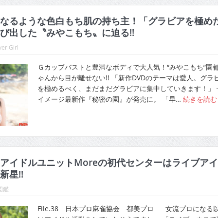
なるような色白もち肌の持ち主！「グラビアを極め
び出した〝みやこもち〟に迫る!!
er Girl
Ｇカップバストと豊満なボディで大人気！“みやこもち”園
ゃんから目が離せない!! 「新作DVDのテーマは愛人。グラ
を極めるべく、まだまだグラビアに集中していきます！」 
イメージ最新作『秘密の園』が発売に。 「早…
続きを読
アイドルユニットMoreの初代センターはライブア
星!!
図鑑
File.38 日本プロ麻雀協会 都美プロ ──女流プロになる