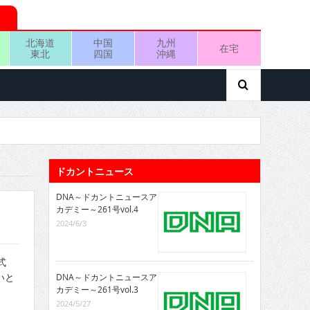
北海道
中国
九州
在宅
東北
四国
沖縄
ドカントニュース
DNA～ドカントニュースア
カデミー～261号vol.4
2024/6/3
式
いと
DNA～ドカントニュースア
カデミー～261号vol.3
2024/5/27