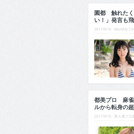
園都 触れたく
い！」発言も飛
2017/9/16
Monthly Cov
都美プロ 麻雀
ルから転身の超新
2017/9/16
美人雀プロ