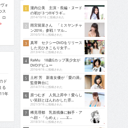
カヴォ
瀧内公美 主演・長編・ヌード
つス
の初が３つ!!!ギラギ...
、ロ
2014/10/16 に投稿された
雨宮留菜さん 「ミスヤンチャ
ン2016」参戦！マル...
2016/5/16 に投稿された
真琴 セクシーDVDをリリース
した元ひきこもり女子...
2013/4/16 に投稿された
RaMu 18歳Gカップ美少女が
DVDデビュー
2016/4/16 に投稿された
土村 芳 新進女優が「愛の渦」
のド
監督舞台に
まる
2014/7/16 に投稿された
11年
原つむぎ 人気上昇中！愛らし
い笑顔とほんわかした雰...
2021/3/16 に投稿された
稀見理都 乳首残像に触手・ア
ヘ顔・「らめぇ」……エ...
2018/3/16 に投稿された