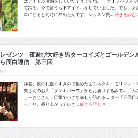
はアイドル活動をしていたそうですね。 「ライブハウスで
て踊る、今で言う地下アイドルをしていました。でも、女
ロになると同時に辞めたんです。レッスン費…
続きを読む
レゼンツ 夜遊び大好き男ターコイズとゴールデン
ら面白通信 第三回
通信
拝啓、夜の札幌すすきので集めた面白ネタを、モリマン・
夫さんのお店「ザンギバー衣」からお届けする訳で… 「ふ
しーおじさん」目撃で小さな幸せが訪れる… ター「三回目
っこり、盛り上がっていき…
続きを読む