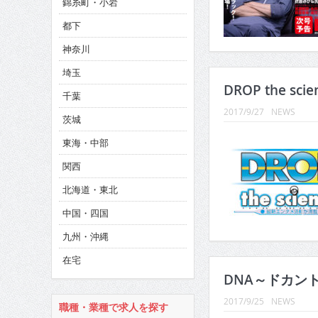
錦糸町・小岩
CINEMA×STYLE 286号
都下
CINEMA×STYLE 285号
神奈川
CINEMA×STYLE 294号
埼玉
DROP the sci
千葉
2017/9/27
NEWS
茨城
東海・中部
関西
北海道・東北
中国・四国
九州・沖縄
在宅
DNA～ドカント
2017/9/25
NEWS
職種・業種で求人を探す