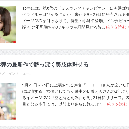
15年には、第6代の「ミスヤングチャンピオン」にも選ば
グラドル潮田ひかるさんが、来たる9月29日に発売される4t
メージDVDを引っさげて、待望の小誌初登場。インタビュ
端々で“不思議ちゃん”キャラを垣間見せる彼…
続きを読む
8弾の最新作で艶っぽく美肢体魅せる
メ・インタビュー!!
9月20日～25日に上演される舞台『ニコニコさんが泣いた
に出演する、女優としても活躍中の伊藤えみさんの2年ぶ
るイメージDVD『空と海とえみ』が9月21日にリリース。2
目となる本作では、以前よりさらに艶っぽく…
続きを読む