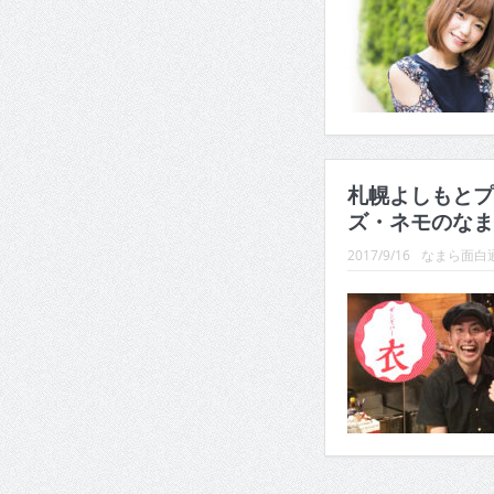
札幌よしもとプ
ズ・ネモのなま
2017/9/16
なまら面白