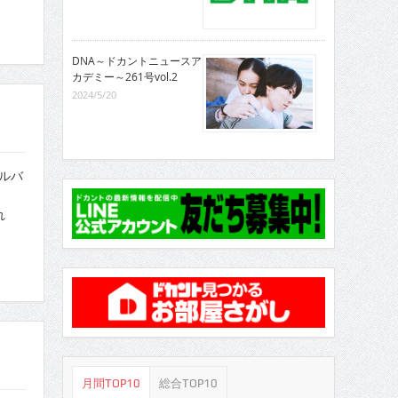
DNA～ドカントニュースア
カデミー～261号vol.2
2024/5/20
アルバ
れ
月間TOP10
総合TOP10