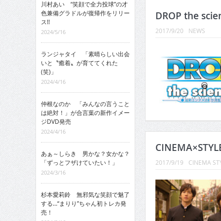
川村あい “笑顔で全力投球”の才
色兼備グラドルが復帰作をリリー
DROP the sci
ス!!
2017/9/20
NEWS
2024/5/16
ランジャタイ 「素晴らしい出会
いと〝癒着〟が育ててくれた
(笑)」
2024/4/16
仲根なのか 「みんなの言うこと
は絶対！」が合言葉の新作イメー
ジDVD発売
2024/4/16
CINEMA×STYL
あぁ～しらき 男かな？女かな？
「ずっとフザけていたい！」
2017/9/19
CINEMA ST
2024/3/16
杉本愛莉鈴 無邪気な笑顔で魅了
する…“まりり”ちゃん初トレカ発
売！