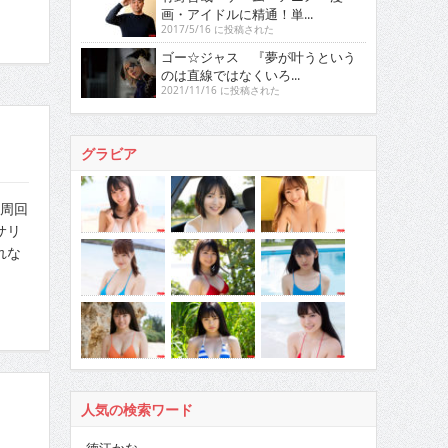
画・アイドルに精通！単...
2017/5/16 に投稿された
ゴー☆ジャス 『夢が叶うという
のは直線ではなくいろ...
2021/11/16 に投稿された
グラビア
人周回
サリ
れな
人気の検索ワード