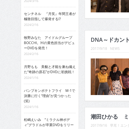
2024/3/16
センチネル 『月笑』年間王者が
極致目指して爆発する!?
2024/2/16
牧野みなた アイドルグループ
DNA～ドカント
BOCCHI。￼の黄色担当がデビュ
ーDVDを発売！
2017/9/18
NEWS
2024/2/16
月野もも 美貌と才能を兼ね備え
た“奇跡の原石”がDVDに初挑戦！
2024/1/16
パンプキンポテトフライ M-1で
決勝に行く“理由”が見つかった
(笑)
2024/1/16
潮田ひかる ミ
松嶋えいみ “ミラクル神ボデ
ィ”グラドルが卒業DVDをリリー
2017/9/16
早耳！エンタ