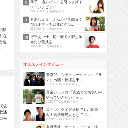
琴子 迫力バストを引っさげイ
メージデビュー！
2015/10/16 に投稿された
倉沢しえり ふんわり笑顔＆く
びれボディを武器にグラ...
大型
2021/2/16 に投稿された
れな
行平あい佳 初主演で大胆な体
当たり艶技を…
女性
2018/9/15 に投稿された
オススメインタビュー
東京03 シチュエーション・ドラ
マに出演！苦境を乗...
2017/11/16 に投稿された
真空ジェシカ 『死ぬまでお笑いを
やっていきたい！そ...
2022/7/16 に投稿された
親であ
ロザン クイズ番組でもお馴染
叙述
み！高学歴芸人としてブ...
ロモ
2009/12/16 に投稿された
有野晋哉 ゲーム・アニメ・漫