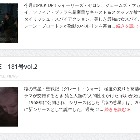
今月のPICK UP!! シャーリーズ・セロン、ジェームズ・マ
イ、ソフィア・ブテラら超豪華なキャスト＆スタッフが放
タイリッシュ・スパイアクション。美しき最強の女スパイ
レーン・ブロートンが激動のベルリンを舞台…
続きを読む
E 181号vol.2
YLE
,
NEWS
猿の惑星：聖戦記（グレート・ウォー） 極度の怒りと葛藤
ラマが交錯するとき 猿と人類の“人間性をかけた”戦いが始
1968年に公開され、シリーズ化した『猿の惑星』は、20
に新シリーズとして誕生した。過去 ２…
続きを読む