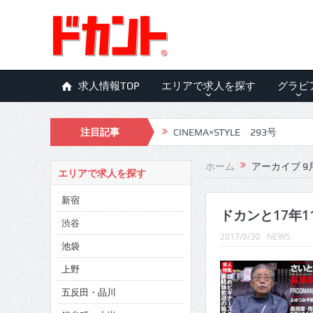
求人情報TOP
エリアで求人を探す
グラビ
注目記事
CINEMA×STYLE 293号
CINEMA×STYLE 292号
ホーム
アーカイブ 9月
エリアで求人を探す
CINEMA×STYLE 291号
新宿
CINEMA×STYLE 290号
ドカンと17年1
渋谷
2017/9/30
NEWS
CINEMA×STYLE 289号
池袋
CINEMA×STYLE 288号
上野
五反田・品川
CINEMA×STYLE 287号