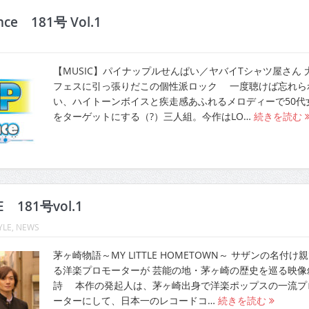
ence 181号 Vol.1
【MUSIC】パイナップルせんぱい／ヤバイTシャツ屋さん 
フェスに引っ張りだこの個性派ロック 一度聴けば忘れら
い、ハイトーンボイスと疾走感あふれるメロディーで50代
をターゲットにする（?）三人組。今作はLO…
続きを読む
E 181号vol.1
YLE
,
NEWS
茅ヶ崎物語～MY LITTLE HOMETOWN～ サザンの名付け
る洋楽プロモーターが 芸能の地・茅ヶ崎の歴史を巡る映像
詩 本作の発起人は、茅ヶ崎出身で洋楽ポップスの一流プ
ーターにして、日本一のレコードコ…
続きを読む