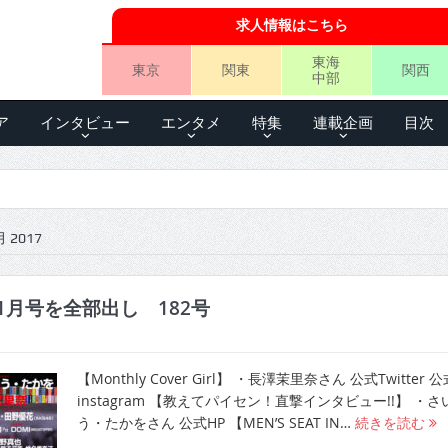
求人情報はこちら
東海
東京
関東
関西
中部
ア
インタビュー
エンタメ
特集
連載企画
目次
 2017
1月号を全部出し 182号
【Monthly Cover Girl】 ・長澤茉里奈さん 公式Twitter 公
instagram 【教えてパイセン！直撃インタビュー!!】 ・さ
う・たかをさん 公式HP 【MEN’S SEAT IN…
続きを読む