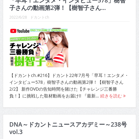
「早耳！エンタメ・インタビュー578」樹智
CINEMA×STYLE 289号
子さんの動画第2弾！【樹智子さん...
CINEMA×STYLE 288号
2022/6/28
ドカントch
CINEMA×STYLE 287号
CINEMA×STYLE 286号
CINEMA×STYLE 285号
CINEMA×STYLE 294号
【ドカントch.#216】ドカント22年7月号「早耳！エンタメ・
インタビュー578」樹智子さんの動画第2弾！【樹智子さん
2/2】 新作DVDの告知時間を賭けた【チャレンジ三番勝
負！】に挑戦した取材動画をお届け!! 『最新…
続きを読む
DNA～ドカントニュースアカデミー～238号
vol.3