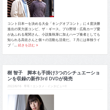
コント日本一を決める大会「キングオブコント」に４度決勝
進出の実力派コンビ、ザ・ギース。プロ野球・広島カープ愛
があふれる尾関さん、小説集執筆に加えハープ奏者としても
知られる高佐さんと個々の活動も活発だ。７月には単独ライ
ブ「…
続きを読む
樹 智子 脚本も手掛け3つのシチュエーショ
ンを収録の新作3rd DVDが発売
2022/6/16
早耳！エンタメ・インタビュー!!