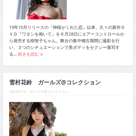
19年10月リリースの『神様がくれた恋』以来、久々の新作Ｄ
ＶＤ『ワタシを抱いて』を６月28日にエアーコントロールか
ら発売する樹智子ちゃん。舞台の集中稽古期間に撮影を行
い、３つのシチュエーションで美ボディをセクシー激写す
る…
続きを読む
雪村花鈴 ガールズ@コレクション
2022/6/16
ガールズ@コレクション