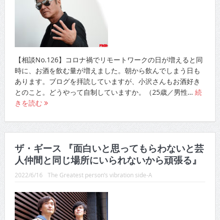
【相談No.126】コロナ禍でリモートワークの日が増えると同
時に、お酒を飲む量が増えました。朝から飲んでしまう日も
あります。ブログを拝読していますが、小沢さんもお酒好き
とのこと。どうやって自制していますか。（25歳／男性…
続
きを読む
ザ・ギース 『面白いと思ってもらわないと芸
人仲間と同じ場所にいられないから頑張る』
2022/6/16
The Greatest person’s vibration side-A