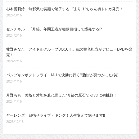
杉本愛莉鈴 無邪気な笑顔で魅了する…“まりり”ちゃん初トレカ発売！
2024/3/16
センチネル 『月笑』年間王者が極致目指して爆発する!?
2024/2/16
牧野みなた アイドルグループBOCCHI。￼の黄色担当がデビューDVDを発
売！
2024/2/16
パンプキンポテトフライ M-1で決勝に行く“理由”が見つかった(笑)
2024/1/16
月野もも 美貌と才能を兼ね備えた“奇跡の原石”がDVDに初挑戦！
2024/1/16
ヤーレンズ 目指せライブ・キング！人生変えて魅せます!!
2023/12/15