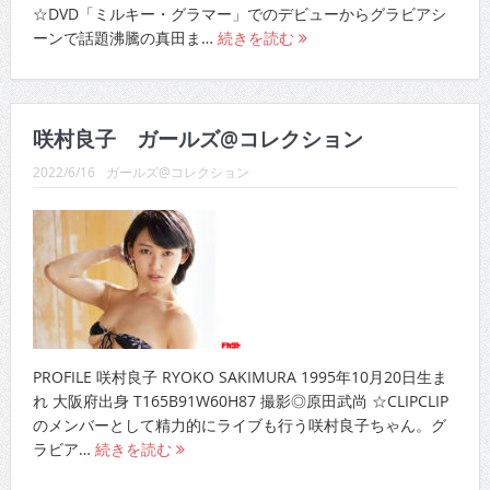
ーンで話題沸騰の真田ま…
続きを読む
咲村良子 ガールズ@コレクション
2022/6/16
ガールズ@コレクション
PROFILE 咲村良子 RYOKO SAKIMURA 1995年10月20日生ま
れ 大阪府出身 T165B91W60H87 撮影◎原田武尚 ☆CLIPCLIP
のメンバーとして精力的にライブも行う咲村良子ちゃん。グ
ラビア…
続きを読む