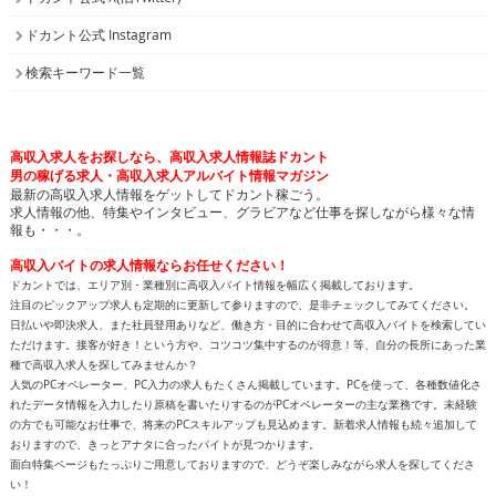
ドカント公式 Instagram
検索キーワード一覧
高収入求人をお探しなら、高収入求人情報誌ドカント
男の稼げる求人・高収入求人アルバイト情報マガジン
最新の高収入求人情報をゲットしてドカント稼ごう。
求人情報の他、特集やインタビュー、グラビアなど仕事を探しながら様々な情
報も・・・。
高収入バイトの求人情報ならお任せください！
ドカントでは、エリア別・業種別に高収入バイト情報を幅広く掲載しております。
注目のピックアップ求人も定期的に更新して参りますので、是非チェックしてみてください。
日払いや即決求人、また社員登用ありなど、働き方・目的に合わせて高収入バイトを検索してい
ただけます。接客が好き！という方や、コツコツ集中するのが得意！等、自分の長所にあった業
種で高収入求人を探してみませんか？
人気のPCオペレーター、PC入力の求人もたくさん掲載しています。PCを使って、各種数値化さ
れたデータ情報を入力したり原稿を書いたりするのがPCオペレーターの主な業務です。未経験
の方でも可能なお仕事で、将来のPCスキルアップも見込めます。新着求人情報も続々追加して
おりますので、きっとアナタに合ったバイトが見つかります。
面白特集ページもたっぷりご用意しておりますので、どうぞ楽しみながら求人を探してくださ
い！
高収入バイトをお探しなら、日払いや即決求人を多数掲載している高収入求人情報誌ドカントへ