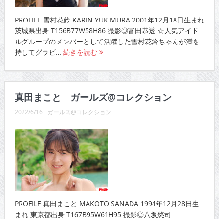
PROFILE 雪村花鈴 KARIN YUKIMURA 2001年12月18日生まれ
茨城県出身 T156B77W58H86 撮影◎富田恭透 ☆人気アイド
ルグループのメンバーとして活躍した雪村花鈴ちゃんが満を
持してグラビ…
続きを読む
真田まこと ガールズ@コレクション
2022/6/16
ガールズ@コレクション
PROFILE 真田まこと MAKOTO SANADA 1994年12月28日生
まれ 東京都出身 T167B95W61H95 撮影◎八坂悠司
☆DVD「ミルキー・グラマー」でのデビューからグラビアシ