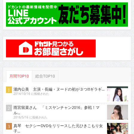
月間TOP10
総合TOP10
瀧内公美 主演・長編・ヌードの初が３つ!!!ギラギ...
2014/10/16 に投稿された
雨宮留菜さん 「ミスヤンチャン2016」参戦！マ
ル...
2016/5/16 に投稿された
真琴 セクシーDVDをリリースした元ひきこもり女
子...
2013/4/16 に投稿された