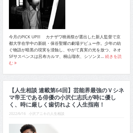
今月のPICK UP!!! カナザワ映画祭が選出した新人監督で京
都大学在学中の新鋭・保谷聖耀の劇場デビュー作。少年の紡
ぐ物語が暗黒の現実を浸蝕し、やがて真実の光を放つ、ネオ
SFサスペンスは呂布カルマ、桐山瑠衣、シソンヌ…
続きを読
む
【人生相談 連載第64回】芸能界最強のＶシネ
マ帝王である俳優の小沢仁志氏が時に優し
く、時に厳しく歯切れよく人生指南！
2022/6/16
小沢アニキの人生相談