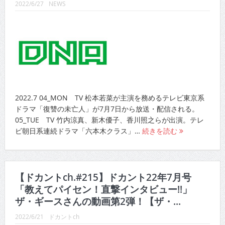
2022/6/27
NEWS
2022.7 04_MON TV 松本若菜が主演を務めるテレビ東京系
ドラマ「復讐の未亡人」が7月7日から放送・配信される。
05_TUE TV 竹内涼真、新木優子、香川照之らが出演。テレ
ビ朝日系連続ドラマ「六本木クラス」…
続きを読む
【ドカントch.#215】ドカント22年7月号
「教えてパイセン！直撃インタビュー!!」
ザ・ギースさんの動画第2弾！【ザ・...
2022/6/21
ドカントch