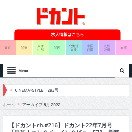
求人情報はこちら
東海
北海道
中国
九州
東京
関東
関西
在宅
中部
東北
四国
沖縄
Menu
CINEMA×STYLE 293号
CINEMA×STYLE 292号
ホーム
アーカイブ 6月 2022
CINEMA×STYLE 291号
CINEMA×STYLE 290号
【ドカントch.#216】ドカント22年7月号