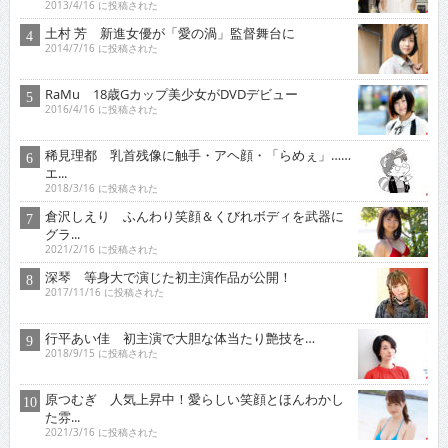
土村 芳 新進女優が「愛の渦」監督舞台に
2014/7/16 に投稿された
RaMu 18歳Gカップ美少女がDVDデビュー
2016/4/16 に投稿された
稀見理都 乳首残像に触手・アヘ顔・「らめぇ」……
エ...
2018/3/16 に投稿された
倉沢しえり ふんわり笑顔＆くびれボディを武器に
グラ...
2021/2/16 に投稿された
深琴 等身大で演じた初主演作品が公開！
2017/11/16 に投稿された
行平あい佳 初主演で大胆な体当たり艶技を…
2018/9/15 に投稿された
原つむぎ 人気上昇中！愛らしい笑顔とほんわかし
た雰...
2021/3/16 に投稿された