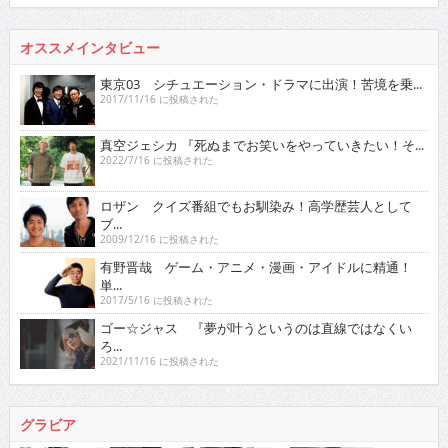
オススメインタビュー
東京03 シチュエーション・ドラマに出演！苦境を乗...
2017/11/16 に投稿された
真空ジェシカ 『死ぬまでお笑いをやっていきたい！そ...
2022/7/16 に投稿された
ロザン クイズ番組でもお馴染み！高学歴芸人として
ブ...
2009/12/16 に投稿された
有野晋哉 ゲーム・アニメ・漫画・アイドルに精通！
単...
2017/5/16 に投稿された
ゴー☆ジャス 『夢が叶うというのは直線ではなくい
ろ...
2021/11/16 に投稿された
グラビア