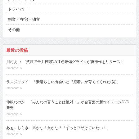
ドライバー
副業・在宅・独立
その他
最近の投稿
川村あい “笑顔で全力投球”の才色兼備グラドルが復帰作をリリース!!
2024/5/16
ランジャタイ 「素晴らしい出会いと〝癒着〟が育ててくれた(笑)」
2024/4/16
仲根なのか 「みんなの言うことは絶対！」が合言葉の新作イメージDVD
発売
2024/4/16
あぁ～しらき 男かな？女かな？「ずっとフザけていたい！」
2024/3/16