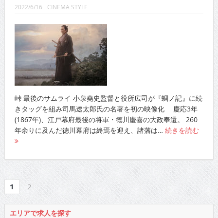
2022/6/16
CINEMA STYLE
峠 最後のサムライ 小泉堯史監督と役所広司が『蜩ノ記』に続
きタッグを組み司馬遼太郎氏の名著を初の映像化 慶応3年
(1867年)、江戸幕府最後の将軍・徳川慶喜の大政奉還。 260
年余りに及んだ徳川幕府は終焉を迎え、諸藩は…
続きを読む
1
2
エリアで求人を探す