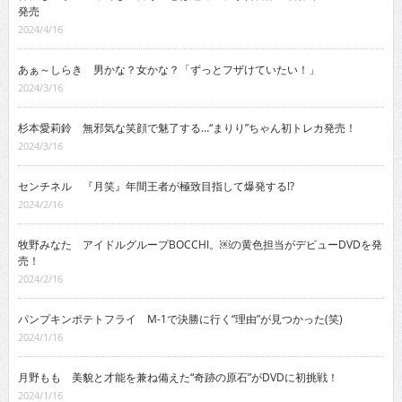
発売
2024/4/16
あぁ～しらき 男かな？女かな？「ずっとフザけていたい！」
2024/3/16
杉本愛莉鈴 無邪気な笑顔で魅了する…“まりり”ちゃん初トレカ発売！
2024/3/16
センチネル 『月笑』年間王者が極致目指して爆発する!?
2024/2/16
牧野みなた アイドルグループBOCCHI。￼の黄色担当がデビューDVDを発
売！
2024/2/16
パンプキンポテトフライ M-1で決勝に行く“理由”が見つかった(笑)
2024/1/16
月野もも 美貌と才能を兼ね備えた“奇跡の原石”がDVDに初挑戦！
2024/1/16