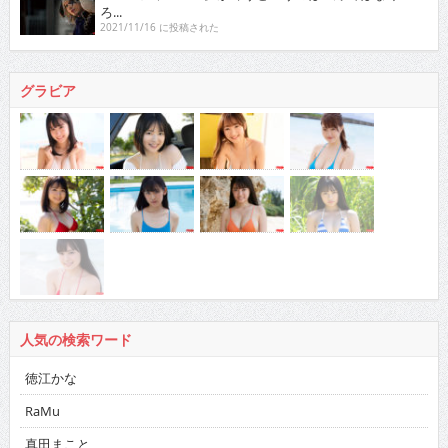
ろ...
2021/11/16 に投稿された
グラビア
人気の検索ワード
徳江かな
RaMu
真田まこと