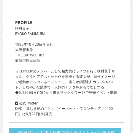
PROFILE
咲村良子
RYOKO SAKIMURA
1995年10月20日生まれ
大阪府出身
T165B91W60H87
撮影◎原田武尚
☆CLIPCLIPのメンバーとして精力的にライブも行う咲村良子ち
ゃん。グラビアでもヒット作を連発する彼女が、新作イメージ
で老舗ホテルのマネージャーに。柔らか細巨乳Hカップのバス
ト、しなやかな肢体で一人旅のアナタをおもてなしする！
◆6月26日(日)15時から書泉ブックタワー9Fで発売イベント開催
公式Twitter
DVD『麗しき秘めごと』（イーネット・フロンティア／4400
円）は6月22日(水)発売！
【関連リンク】夜の仕事で男を磨け！キャバクラの求