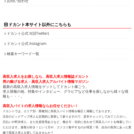
お問い合わせ
ドカント本サイト以外にこちらも
ドカント公式 X(旧Twitter)
ドカント公式 Instagram
検索キーワード一覧
高収入求人をお探しなら、高収入求人情報誌ドカント
男の稼げる求人・高収入求人アルバイト情報マガジン
最新の高収入求人情報をゲットしてドカント稼ごう。
求人情報の他、特集やインタビュー、グラビアなど仕事を探しながら様々な情
報も・・・。
高収入バイトの求人情報ならお任せください！
ドカントでは、エリア別・業種別に高収入バイト情報を幅広く掲載しております。
注目のピックアップ求人も定期的に更新して参りますので、是非チェックしてみてください。
日払いや即決求人、また社員登用ありなど、働き方・目的に合わせて高収入バイトを検索してい
ただけます。接客が好き！という方や、コツコツ集中するのが得意！等、自分の長所にあった業
種で高収入求人を探してみませんか？