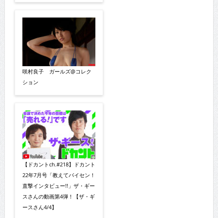
咲村良子 ガールズ@コレク
ション
【ドカントch.#218】ドカント
22年7月号「教えてパイセン！
直撃インタビュー!!」ザ・ギー
スさんの動画第4弾！【ザ・ギ
ースさん4/4】