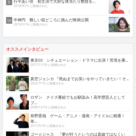
行平あい佳 初主演で大胆な体当たり艶技を…
2018/9/15 に投稿された
中神円 難しい役どころに挑んだ映画公開
2019/2/16 に投稿された
オススメインタビュー
東京03 シチュエーション・ドラマに出演！苦境を乗...
2017/11/16 に投稿された
真空ジェシカ 『死ぬまでお笑いをやっていきたい！そ...
2022/7/16 に投稿された
ロザン クイズ番組でもお馴染み！高学歴芸人として
ブ...
2009/12/16 に投稿された
有野晋哉 ゲーム・アニメ・漫画・アイドルに精通！
単...
2017/5/16 に投稿された
ゴー☆ジャス 『夢が叶うというのは直線ではなくい