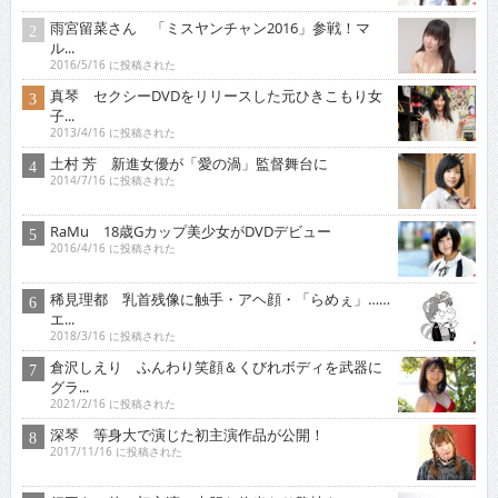
雨宮留菜さん 「ミスヤンチャン2016」参戦！マ
ル...
2016/5/16 に投稿された
真琴 セクシーDVDをリリースした元ひきこもり女
子...
2013/4/16 に投稿された
土村 芳 新進女優が「愛の渦」監督舞台に
2014/7/16 に投稿された
RaMu 18歳Gカップ美少女がDVDデビュー
2016/4/16 に投稿された
稀見理都 乳首残像に触手・アヘ顔・「らめぇ」……
エ...
2018/3/16 に投稿された
倉沢しえり ふんわり笑顔＆くびれボディを武器に
グラ...
2021/2/16 に投稿された
深琴 等身大で演じた初主演作品が公開！
2017/11/16 に投稿された