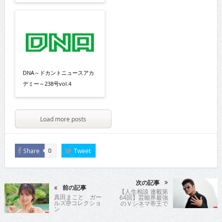
DNA～ドカントニュースアカ
デミー～238号vol.4
Load more posts
Share
Tweet
0
次の記事
前の記事
【人生相談 連載第
真田まこと ガー
64回】芸能界最強
ルズ@コレクショ
のＶシネマ帝王で
ン
ある俳優の小沢仁
志氏が時に優し
く、時に厳しく歯