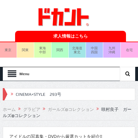
求人情報はこちら
東海
北海道
中国
九州
東京
関東
関西
在宅
中部
東北
四国
沖縄
Menu
CINEMA×STYLE 293号
CINEMA×STYLE 292号
ホーム
グラビア
ガールズ@コレクション
咲村良子 ガー
ルズ@コレクション
CINEMA×STYLE 291号
CINEMA×STYLE 290号
アイドルの写真集・DVDから厳選カットを紹介!!