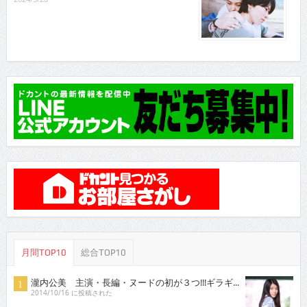
月間TOP10
総合TOP10
瀧内公美 主演・長編・ヌードの初が３つ!!!ギラギ...
2014/10/16 に投稿された