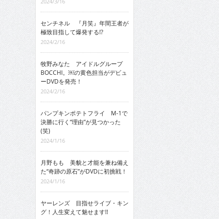
2024/3/16
センチネル 『月笑』年間王者が
極致目指して爆発する!?
2024/2/16
牧野みなた アイドルグループ
BOCCHI。￼の黄色担当がデビュ
ーDVDを発売！
2024/2/16
パンプキンポテトフライ M-1で
決勝に行く“理由”が見つかった
(笑)
2024/1/16
月野もも 美貌と才能を兼ね備え
た“奇跡の原石”がDVDに初挑戦！
2024/1/16
ヤーレンズ 目指せライブ・キン
グ！人生変えて魅せます!!