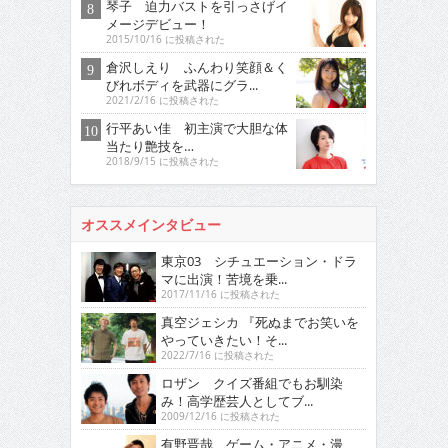
琴子 迫力バストを引っさげイ
メージデビュー！
2015/10/16 に投稿された
倉沢しえり ふんわり笑顔＆く
びれボディを武器にグラ...
2021/2/16 に投稿された
行平あい佳 初主演で大胆な体
当たり艶技を…
2018/9/15 に投稿された
オススメインタビュー
東京03 シチュエーション・ドラ
マに出演！苦境を乗...
2017/11/16 に投稿された
真空ジェシカ 『死ぬまでお笑いを
やっていきたい！そ...
2022/7/16 に投稿された
ロザン クイズ番組でもお馴染
み！高学歴芸人としてブ...
2009/12/16 に投稿された
有野晋哉 ゲーム・アニメ・漫