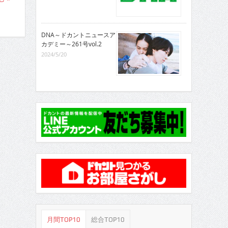
DNA～ドカントニュースア
カデミー～261号vol.2
2024/5/20
月間TOP10
総合TOP10