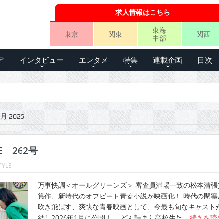
求人情報はこちら
東海
東京
関東
関西
中部
ア
インタビュー
エンタメ
特集
連載企画
目次
 2025
LE 262号
TYLE
万事快調＜オールグリーンズ＞ 審査員満場一致の松本清張
賞作、新時代のオフビート青春小説が映画化！ 時代の閉塞
吹き飛ばす、爽快な青春映画として、今最も旬なキャスト
結し2026年1月に公開！ どん詰まり高校生た…
続きを読