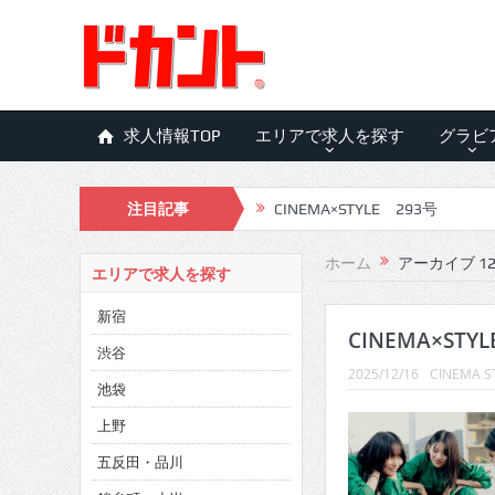
求人情報TOP
エリアで求人を探す
グラビ
注目記事
CINEMA×STYLE 293号
CINEMA×STYLE 292号
ホーム
アーカイブ 12月
エリアで求人を探す
CINEMA×STYLE 291号
新宿
CINEMA×STYLE 290号
CINEMA×STY
渋谷
2025/12/16
CINEMA S
CINEMA×STYLE 289号
池袋
CINEMA×STYLE 288号
上野
五反田・品川
CINEMA×STYLE 287号