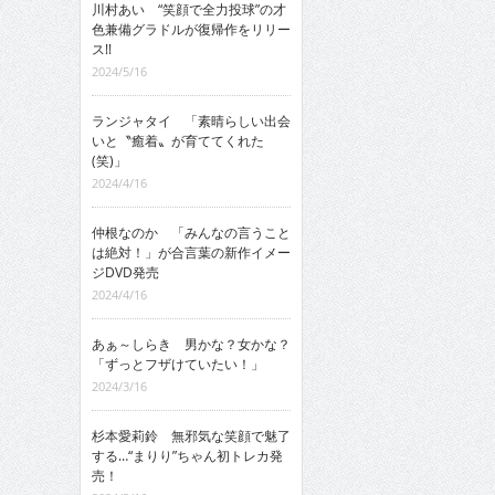
川村あい “笑顔で全力投球”の才
色兼備グラドルが復帰作をリリー
ス!!
2024/5/16
ランジャタイ 「素晴らしい出会
いと〝癒着〟が育ててくれた
(笑)」
2024/4/16
仲根なのか 「みんなの言うこと
は絶対！」が合言葉の新作イメー
ジDVD発売
2024/4/16
あぁ～しらき 男かな？女かな？
「ずっとフザけていたい！」
2024/3/16
杉本愛莉鈴 無邪気な笑顔で魅了
する…“まりり”ちゃん初トレカ発
売！