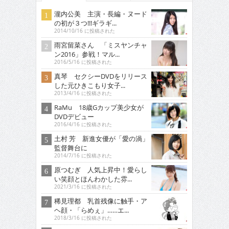
瀧内公美 主演・長編・ヌード
の初が３つ!!!ギラギ...
2014/10/16 に投稿された
雨宮留菜さん 「ミスヤンチャ
ン2016」参戦！マル...
2016/5/16 に投稿された
真琴 セクシーDVDをリリース
した元ひきこもり女子...
2013/4/16 に投稿された
RaMu 18歳Gカップ美少女が
DVDデビュー
2016/4/16 に投稿された
土村 芳 新進女優が「愛の渦」
監督舞台に
2014/7/16 に投稿された
原つむぎ 人気上昇中！愛らし
い笑顔とほんわかした雰...
2021/3/16 に投稿された
稀見理都 乳首残像に触手・ア
ヘ顔・「らめぇ」……エ...
2018/3/16 に投稿された