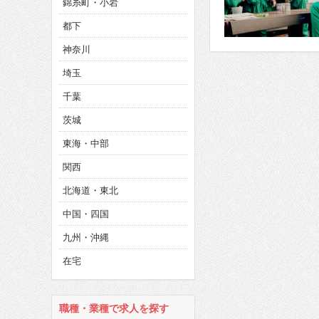
錦糸町・小岩
CINEMA×STYLE 286号
都下
CINEMA×STYLE 285号
神奈川
CINEMA×STYLE 294号
埼玉
千葉
茨城
東海・中部
関西
北海道・東北
中国・四国
九州・沖縄
在宅
職種・業種で求人を探す