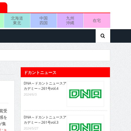
北海道
中国
九州
在宅
東北
四国
沖縄
ドカントニュース
DNA～ドカントニュースア
カデミー～261号vol.4
2024/6/3
賞受
感を
DNA～ドカントニュースア
カデミー～261号vol.3
が集
2024/5/27
む