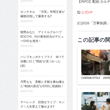
2024/3/16
【INFO】配給:カ
センチネル 『月笑』年間王者が
公式HP
極致目指して爆発する!?
2024/2/16
(C)2026「万事快
牧野みなた アイドルグループ
BOCCHI。￼の黄色担当がデビュ
この記事の
ーDVDを発売！
2024/2/16
パンプキンポテトフライ M-1で
決勝に行く“理由”が見つかった
(笑)
2024/1/16
CINEMA×STYLE 294号
月野もも 美貌と才能を兼ね備え
た“奇跡の原石”がDVDに初挑戦！
2024/1/16
ヤーレンズ 目指せライブ・キン
グ！人生変えて魅せます!!