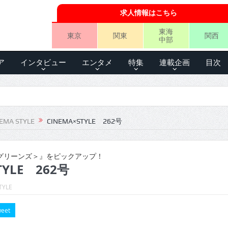
求人情報はこちら
東海
東京
関東
関西
中部
ア
インタビュー
エンタメ
特集
連載企画
目次
EMA STYLE
CINEMA×STYLE 262号
グリーンズ＞』をピックアップ！
TYLE 262号
TYLE
eet