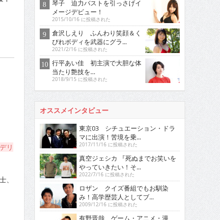
琴子 迫力バストを引っさげイ
メージデビュー！
2015/10/16 に投稿された
倉沢しえり ふんわり笑顔＆く
びれボディを武器にグラ...
2021/2/16 に投稿された
行平あい佳 初主演で大胆な体
当たり艶技を…
2018/9/15 に投稿された
オススメインタビュー
東京03 シチュエーション・ドラ
マに出演！苦境を乗...
2017/11/16 に投稿された
カデリ
真空ジェシカ 『死ぬまでお笑いを
やっていきたい！そ...
2022/7/16 に投稿された
士、
ロザン クイズ番組でもお馴染
み！高学歴芸人としてブ...
2009/12/16 に投稿された
有野晋哉 ゲーム・アニメ・漫