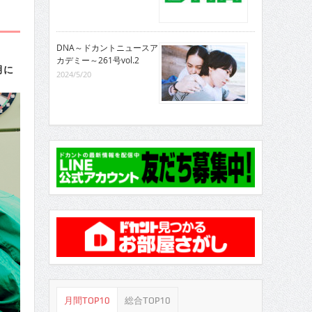
DNA～ドカントニュースア
カデミー～261号vol.2
月に
2024/5/20
月間TOP10
総合TOP10