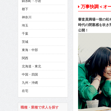
錦糸町・小岩
CINEMA×STYLE 285号
万事快調＜オ
都下
CINEMA×STYLE 294号
神奈川
審査員満場一致の松
時代の閉塞感を吹き飛
埼玉
公開！
千葉
茨城
東海・中部
関西
北海道・東北
中国・四国
九州・沖縄
在宅
職種・業種で求人を探す