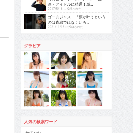
画・アイドルに精通！単...
2017/5/16 に投稿された
ゴー☆ジャス 『夢が叶うという
のは直線ではなくいろ...
2021/11/16 に投稿された
グラビア
人気の検索ワード