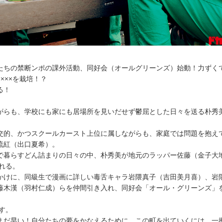
ちの禁断ンポの課外活動、同好会（オールグリーンズ）始動！力ずく
×××を栽培！？
る！
らも、学校にも家にも居場所を見いだせず鬱屈とした日々を送る朴秀
交的、かつスクールカースト上位に属しながらも、家庭では問題を抱え
流紅（出口夏希）。
暮らすどん詰まりの日々の中、朴秀美が地元のラッパー佐藤（金子大
入れる。
けに、同級生で漫画に詳しい毒舌キャラ岩隈真子（吉田美月喜）、岩
藤木漢（羽村仁成）らを仲間引き入れ、同好会「オール・グリーンズ」
出す。
だ早い！自分たちの夢をかなえるために、この町を出ていくには、一