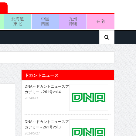
北海道
中国
九州
在宅
東北
四国
沖縄
ドカントニュース
DNA～ドカントニュースア
カデミー～261号vol.4
2024/6/3
DNA～ドカントニュースア
カデミー～261号vol.3
2024/5/27