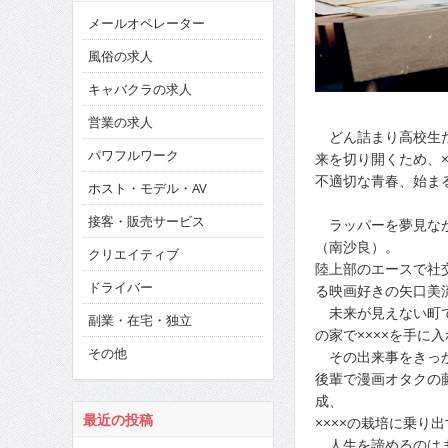
メールオペレーター
風俗の求人
キャバクラの求人
営業の求人
どん詰まり高校生た
パワフルワーク
来を切り開くため、×
不適切な青春、始ま
ホスト・モデル・AV
接客・販売サービス
ラッパーを夢見なが
（南沙良）。
クリエイティブ
陸上部のエースで社
ドライバー
る映画好きの矢口美
未来が見えない町で
副業・在宅・独立
の家で××××を手に
その他
その出来事をきっか
後輩で漫画オタクの
成、
最近の投稿
××××の栽培に乗り
人生を諦めるのはま