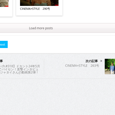
CINEMA×STYLE 290号
Load more posts
eet
事
次の記事
CINEMA×STYLE 263号
ch.#318】ドカント24年5月
てパイセン！直撃インタビュ
ンジャタイさんの動画第2弾！
タイさん2/4】