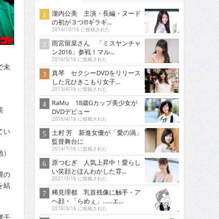
瀧内公美 主演・長編・ヌード
の初が３つ!!!ギラギ...
2014/10/16 に投稿された
雨宮留菜さん 「ミスヤンチャ
ン2016」参戦！マル...
2016/5/16 に投稿された
で未
真琴 セクシーDVDをリリース
した元ひきこもり女子...
2013/4/16 に投稿された
RaMu 18歳Gカップ美少女が
美
DVDデビュー
2016/4/16 に投稿された
てい
土村 芳 新進女優が「愛の渦」
監督舞台に
2014/7/16 に投稿された
地）
原つむぎ 人気上昇中！愛らし
い笑顔とほんわかした雰...
隈の
2021/3/16 に投稿された
を結
稀見理都 乳首残像に触手・ア
ヘ顔・「らめぇ」……エ...
2018/3/16 に投稿された
攫千