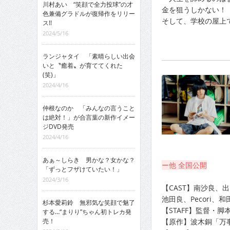
川村あい “笑顔で全力投球”の才
金を狙うしかない！
色兼備グラドルが復帰作をリリー
そして、学校の屋上
ス!!
2024/5/16
ランジャタイ 「素晴らしい出会
いと〝癒着〟が育ててくれた
(笑)」
2024/4/16
仲根なのか 「みんなの言うこと
は絶対！」が合言葉の新作イメー
ジDVD発売
2024/4/16
あぁ～しらき 男かな？女かな？
ー他 全国公開
「ずっとフザけていたい！」
2024/3/16
【CAST】南沙良
池田良、Pecori
杉本愛莉鈴 無邪気な笑顔で魅了
【STAFF】監督・
する…“まりり”ちゃん初トレカ発
売！
【原作】波木銅「万