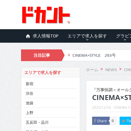
求人情報TOP
エリアで求人を探す
グラビ
CINEMA×STYLE 293号
注目記事
CINEMA×STYLE 292号
CINEMA×STYLE 291号
ホーム
NEWS
CIN
エリアで求人を探す
CINEMA×STYLE 290号
新宿
『万事快調＜オール
CINEMA×STYLE 289号
渋谷
CINEMA×S
CINEMA×STYLE 288号
池袋
2025/12/16
CINEMA S
CINEMA×STYLE 287号
上野
Share
Tw
0
五反田・品川
CINEMA×STYLE 286号