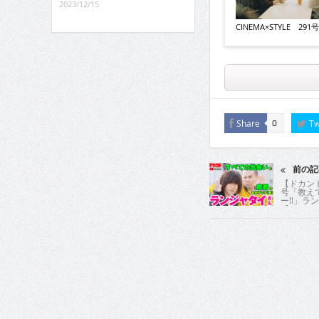
2023/12/15
CINEMA×STYLE 291号
Share
Tw
0
前の記
【ドカント
号「教え
ー!!」ラ
【ランジャ