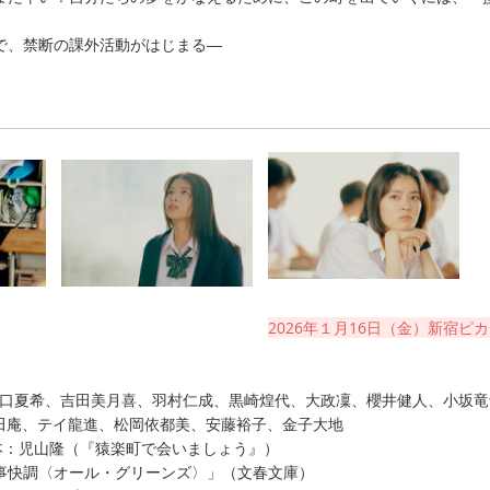
で、禁断の課外活動がはじまる―
2026年１月16日（金）新宿ピ
、出口夏希、吉田美月喜、羽村仁成、黒崎煌代、大政凜、櫻井健人、小坂竜
、和田庵、テイ龍進、松岡依都美、安藤裕子、金子大地
脚本：児山隆（『猿楽町で会いましょう』）
事快調〈オール・グリーンズ〉」（文春文庫）