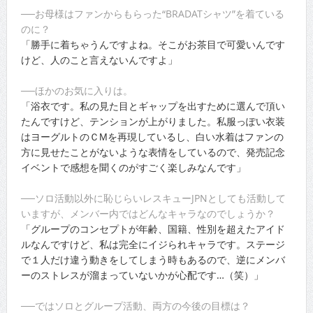
──お母様はファンからもらった“BRADATシャツ”を着ている
のに？
「勝手に着ちゃうんですよね。そこがお茶目で可愛いんです
けど、人のこと言えないんですよ」
──ほかのお気に入りは。
「浴衣です。私の見た目とギャップを出すために選んで頂い
たんですけど、テンションが上がりました。私服っぽい衣装
はヨーグルトのＣМを再現しているし、白い水着はファンの
方に見せたことがないような表情をしているので、発売記念
イベントで感想を聞くのがすごく楽しみなんです」
──ソロ活動以外に恥じらいレスキューJPNとしても活動して
いますが、メンバー内ではどんなキャラなのでしょうか？
「グループのコンセプトが年齢、国籍、性別を超えたアイド
ルなんですけど、私は完全にイジられキャラです。ステージ
で１人だけ違う動きをしてしまう時もあるので、逆にメンバ
ーのストレスが溜まっていないかが心配です…（笑）」
──ではソロとグループ活動、両方の今後の目標は？