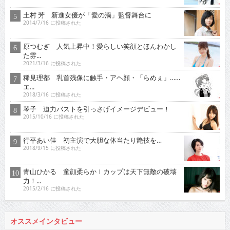
土村 芳 新進女優が「愛の渦」監督舞台に
2014/7/16 に投稿された
原つむぎ 人気上昇中！愛らしい笑顔とほんわかし
た雰...
2021/3/16 に投稿された
稀見理都 乳首残像に触手・アヘ顔・「らめぇ」……
エ...
2018/3/16 に投稿された
琴子 迫力バストを引っさげイメージデビュー！
2015/10/16 に投稿された
行平あい佳 初主演で大胆な体当たり艶技を…
2018/9/15 に投稿された
青山ひかる 童顔柔らかＩカップは天下無敵の破壊
力！...
2015/2/16 に投稿された
オススメインタビュー