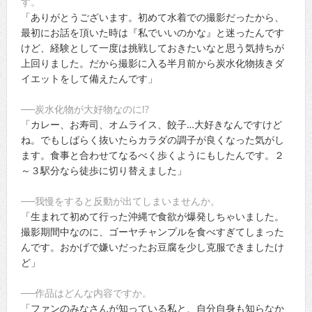
す。
「ありがとうございます。初めて水着での撮影だったから、
最初にお話を頂いた時は『私でいいのかな』と迷ったんです
けど、経験として一度は挑戦しておきたいなと思う気持ちが
上回りました。だから撮影に入る半月前から炭水化物抜きダ
イエットをして備えたんです」
──炭水化物が大好物なのに!?
「カレー、お寿司、オムライス、餃子…大好きなんですけど
ね。でもしばらく抜いたらカラダの調子が良くなった気がし
ます。食事と合わせてなるべく歩くようにもしたんです。２
～３駅分なら徒歩に切り替えました」
──我慢をすると反動が出てしまいませんか。
「生まれて初めて行った沖縄で食欲が爆発しちゃいました。
撮影期間中なのに、ゴーヤチャンプルを食べすぎてしまった
んです。おかげで嫌いだったお豆腐を少し克服できましたけ
ど」
──作品はどんな内容ですか。
「ファンのみなさんが知っている私と、自分自身も知らなか