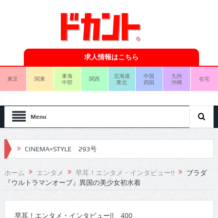
求人情報はこちら
東海
北海道
中国
九州
東京
関東
関西
在宅
中部
東北
四国
沖縄
Menu
CINEMA×STYLE 293号
CINEMA×STYLE 292号
ホーム
エンタメ
早耳！エンタメ・インタビュー!!
ブラダ
『ウルトラマンオーブ』異国の美少女初水着
CINEMA×STYLE 291号
CINEMA×STYLE 290号
早耳！エンタメ・インタビュー!! 400