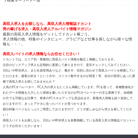
検索キーワード一覧
高収入求人をお探しなら、高収入求人情報誌ドカント
男の稼げる求人・高収入求人アルバイト情報マガジン
最新の高収入求人情報をゲットしてドカント稼ごう。
求人情報の他、特集やインタビュー、グラビアなど仕事を探しながら様々な情
報も・・・。
高収入バイトの求人情報ならお任せください！
ドカントでは、エリア別・業種別に高収入バイト情報を幅広く掲載しております。
注目のピックアップ求人も定期的に更新して参りますので、是非チェックしてみてください。
日払いや即決求人、また社員登用ありなど、働き方・目的に合わせて高収入バイトを検索してい
ただけます。接客が好き！という方や、コツコツ集中するのが得意！等、自分の長所にあった業
種で高収入求人を探してみませんか？
人気のPCオペレーター、PC入力の求人もたくさん掲載しています。PCを使って、各種数値化さ
れたデータ情報を入力したり原稿を書いたりするのがPCオペレーターの主な業務です。未経験
の方でも可能なお仕事で、将来のPCスキルアップも見込めます。新着求人情報も続々追加して
おりますので、きっとアナタに合ったバイトが見つかります。
面白特集ページもたっぷりご用意しておりますので、どうぞ楽しみながら求人を探してくださ
い！
高収入バイトをお探しなら、日払いや即決求人を多数掲載している高収入求人情報誌ドカントへ
どうぞお任せくださいませ！