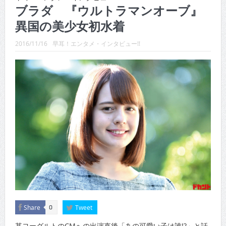
CINEMA×STYLE 289号
ブラダ 『ウルトラマンオーブ』
異国の美少女初水着
CINEMA×STYLE 288号
CINEMA×STYLE 287号
2016/11/16
早耳！エンタメ・インタビュー!!
CINEMA×STYLE 286号
CINEMA×STYLE 285号
CINEMA×STYLE 294号
Share
Tweet
0
某ヨーグルトのCMへの出演直後「あの可愛い子は誰!?」と話