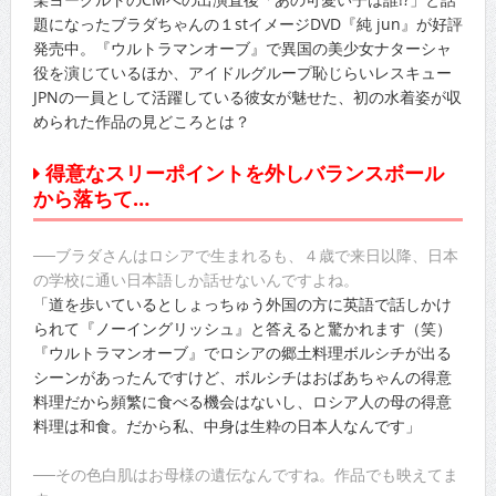
題になったブラダちゃんの１stイメージDVD『純 jun』が好評
発売中。『ウルトラマンオーブ』で異国の美少女ナターシャ
役を演じているほか、アイドルグループ恥じらいレスキュー
JPNの一員として活躍している彼女が魅せた、初の水着姿が収
められた作品の見どころとは？
得意なスリーポイントを外しバランスボール
から落ちて…
──ブラダさんはロシアで生まれるも、４歳で来日以降、日本
の学校に通い日本語しか話せないんですよね。
「道を歩いているとしょっちゅう外国の方に英語で話しかけ
られて『ノーイングリッシュ』と答えると驚かれます（笑）
『ウルトラマンオーブ』でロシアの郷土料理ボルシチが出る
シーンがあったんですけど、ボルシチはおばあちゃんの得意
料理だから頻繁に食べる機会はないし、ロシア人の母の得意
料理は和食。だから私、中身は生粋の日本人なんです」
──その色白肌はお母様の遺伝なんですね。作品でも映えてま