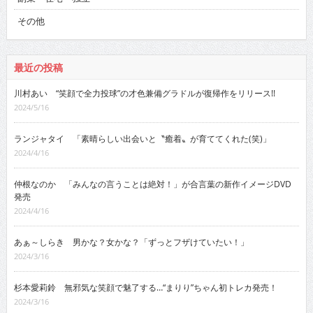
その他
最近の投稿
川村あい “笑顔で全力投球”の才色兼備グラドルが復帰作をリリース!!
2024/5/16
ランジャタイ 「素晴らしい出会いと〝癒着〟が育ててくれた(笑)」
2024/4/16
仲根なのか 「みんなの言うことは絶対！」が合言葉の新作イメージDVD
発売
2024/4/16
あぁ～しらき 男かな？女かな？「ずっとフザけていたい！」
2024/3/16
杉本愛莉鈴 無邪気な笑顔で魅了する…“まりり”ちゃん初トレカ発売！
2024/3/16