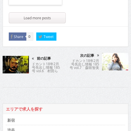
Load more posts
Share
Tweet
0
次の記事
前の記事
ドカント18年2月
ドカント18年2月
号先出し情報 185
号先出し情報 185
号 vol.7 森咲智美
号 vol.6 村田ら
む
エリアで求人を探す
新宿
渋谷