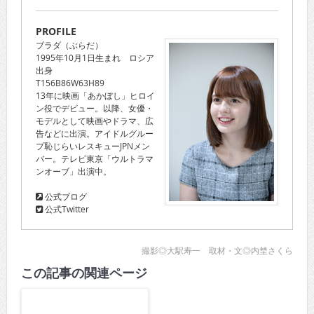
PROFILE
ブラダ（ぶらだ）
1995年10月1日生まれ ロシア
出身
T156B86W63H89
13年に映画「あかぼし」ヒロイ
ン役でデビュー。以降、女優・
モデルとして映画やドラマ、広
告などに出演。アイドルグルー
プ恥じらいレスキューJPNメン
バー。テレビ東京「ウルトラマ
ンオーブ」出演中。
公式ブログ
公式Twitter
撮影◎大駅寿一 取材・文◎内埜さくら
この記事の関連ページ