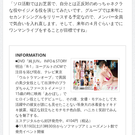
「ソロ活動ではお芝居で、自分とは正反対のめっちゃネクラ
な役やイジメる役を演じてみたいです。グループでは来年に
セカンドシングルをリリースする予定なので、メンバー全員
で気合いを入れ直します。そして、来年の４月ぐらいまでに
ワンマンライブをすることが目標ですね」
INFORMATION
■DVD『純 JUN』 INFO＆STORY
明治「R-1」ヨーグルトのCMで
注目を浴び現在、テレビ東京
「ウルトラマンオーブ」で異国
の美少女役として出演中のブラ
ダちゃんファーストイメージ！
15歳の時に映画「あかぼし」で
ヒロイン役としてデビューし、その後、女優・モデルとして大
活躍中の彼女が誰にも見せたことない等身大の水着姿をドキド
キ披露。端正な顔立ちとモチモチ色白肌、ハニカミ笑顔でみん
なを魅了する。
エスデジタルから好評発売中。4104円（税込）
◆11月19日(土)13時30分からソフマップアミューズメント館で
発売イベント開催