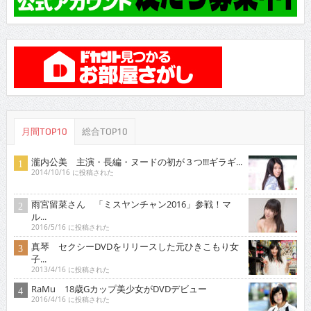
月間TOP10
総合TOP10
瀧内公美 主演・長編・ヌードの初が３つ!!!ギラギ...
2014/10/16 に投稿された
雨宮留菜さん 「ミスヤンチャン2016」参戦！マ
ル...
2016/5/16 に投稿された
真琴 セクシーDVDをリリースした元ひきこもり女
子...
2013/4/16 に投稿された
RaMu 18歳Gカップ美少女がDVDデビュー
2016/4/16 に投稿された