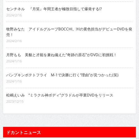
センチネル 『月笑』年間王者が極致目指して爆発する!?
2024/2/16
牧野みなた アイドルグループBOCCHI。￼の黄色担当がデビューDVDを発
売！
2024/2/16
月野もも 美貌と才能を兼ね備えた“奇跡の原石”がDVDに初挑戦！
2024/1/16
パンプキンポテトフライ M-1で決勝に行く“理由”が見つかった(笑)
2024/1/16
松嶋えいみ “ミラクル神ボディ”グラドルが卒業DVDをリリース
2023/12/15
ドカントニュース