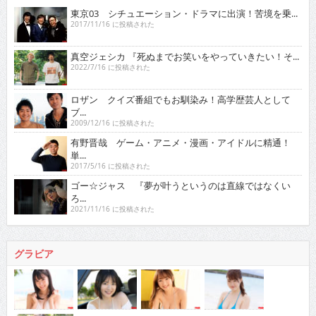
東京03 シチュエーション・ドラマに出演！苦境を乗...
2017/11/16 に投稿された
真空ジェシカ 『死ぬまでお笑いをやっていきたい！そ...
2022/7/16 に投稿された
ロザン クイズ番組でもお馴染み！高学歴芸人として
ブ...
2009/12/16 に投稿された
有野晋哉 ゲーム・アニメ・漫画・アイドルに精通！
単...
2017/5/16 に投稿された
ゴー☆ジャス 『夢が叶うというのは直線ではなくい
ろ...
2021/11/16 に投稿された
グラビア