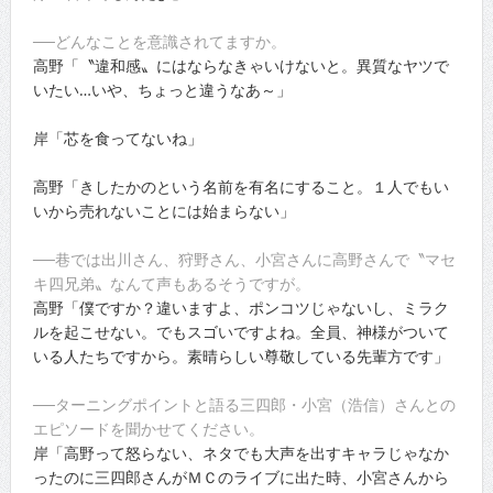
──どんなことを意識されてますか。
高野「〝違和感〟にはならなきゃいけないと。異質なヤツで
いたい…いや、ちょっと違うなあ～」
岸「芯を食ってないね」
高野「きしたかのという名前を有名にすること。１人でもい
いから売れないことには始まらない」
──巷では出川さん、狩野さん、小宮さんに高野さんで〝マセ
キ四兄弟〟なんて声もあるそうですが。
高野「僕ですか？違いますよ、ポンコツじゃないし、ミラク
ルを起こせない。でもスゴいですよね。全員、神様がついて
いる人たちですから。素晴らしい尊敬している先輩方です」
──ターニングポイントと語る三四郎・小宮（浩信）さんとの
エピソードを聞かせてください。
岸「高野って怒らない、ネタでも大声を出すキャラじゃなか
ったのに三四郎さんがＭＣのライブに出た時、小宮さんから