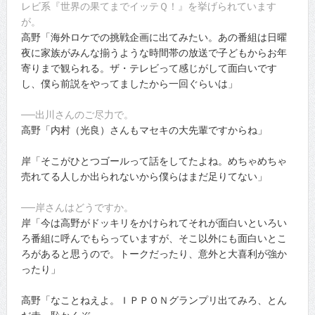
レビ系『世界の果てまでイッテＱ！』を挙げられています
が。
高野「海外ロケでの挑戦企画に出てみたい。あの番組は日曜
夜に家族がみんな揃うような時間帯の放送で子どもからお年
寄りまで観られる。ザ・テレビって感じがして面白いです
し、僕ら前説をやってましたから一回ぐらいは」
──出川さんのご尽力で。
高野「内村（光良）さんもマセキの大先輩ですからね」
岸「そこがひとつゴールって話をしてたよね。めちゃめちゃ
売れてる人しか出られないから僕らはまだ足りてない」
──岸さんはどうですか。
岸「今は高野がドッキリをかけられてそれが面白いといろい
ろ番組に呼んでもらっていますが、そこ以外にも面白いとこ
ろがあると思うので。トークだったり、意外と大喜利が強か
ったり」
高野「なことねえよ。ＩＰＰＯＮグランプリ出てみろ、とん