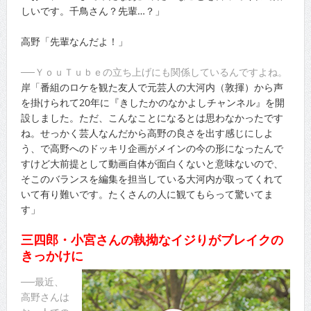
しいです。千鳥さん？先輩…？」
高野「先輩なんだよ！」
──ＹｏｕＴｕｂｅの立ち上げにも関係しているんですよね。
岸「番組のロケを観た友人で元芸人の大河内（敦揮）から声
を掛けられて20年に『きしたかのなかよしチャンネル』を開
設しました。ただ、こんなことになるとは思わなかったです
ね。せっかく芸人なんだから高野の良さを出す感じにしよ
う、で高野へのドッキリ企画がメインの今の形になったんで
すけど大前提として動画自体が面白くないと意味ないので、
そこのバランスを編集を担当している大河内が取ってくれて
いて有り難いです。たくさんの人に観てもらって驚いてま
す」
三四郎・小宮さんの執拗なイジりがブレイクの
きっかけに
──最近、
高野さんは