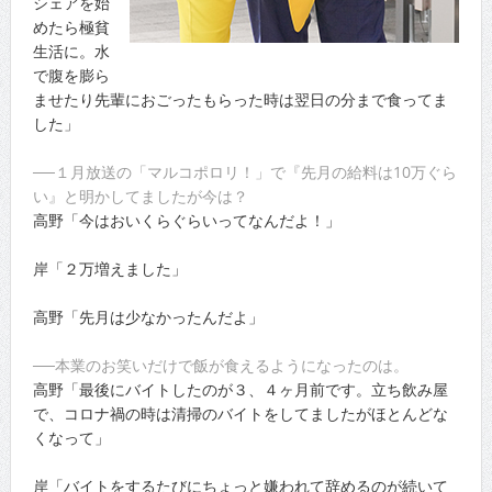
シェアを始
めたら極貧
生活に。水
で腹を膨ら
ませたり先輩におごったもらった時は翌日の分まで食ってま
した」
──１月放送の「マルコポロリ！」で『先月の給料は10万ぐら
い』と明かしてましたが今は？
高野「今はおいくらぐらいってなんだよ！」
岸「２万増えました」
高野「先月は少なかったんだよ」
──本業のお笑いだけで飯が食えるようになったのは。
高野「最後にバイトしたのが３、４ヶ月前です。立ち飲み屋
で、コロナ禍の時は清掃のバイトをしてましたがほとんどな
くなって」
岸「バイトをするたびにちょっと嫌われて辞めるのが続いて