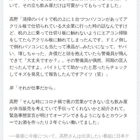
いて、その立ち飲み屋だけは可愛がってもらってました」
高野「清掃のバイトで机の上に１台づつパソコンがあってア
クリル板で仕切られている大企業に行った時の話なんですけ
ど、机の上に乗って仕切り板に触れないようにエアコン掃除
をしてたらアクリル板に触れてしまったんです。ドミノ倒し
で倒れパソコンにも当たって液晶が…みたいになって。ヤバ
い、壊しちゃった、弁償だと頭を抱えていたら警備員が飛ん
できて『大丈夫ですか？』。その警備員が偶然、同期の芸人
だったんですよ。バイトしてて助かったと思ったらチェック
してキズを発見して報告したんですアイツ（笑）」
岸「それが仕事だから」
高野「そんな時にコロナ禍で夜の営業ができない立ち飲み屋
が弁当販売を考えていて手伝ってくれないかと紹介されて。
緊急事態宣言が明けてオープンできるようになるとカウンタ
ーでお酒を作ったり２年ぐらい働いてました」
──最後に今後について。高野さんは出演したい番組に日本テ