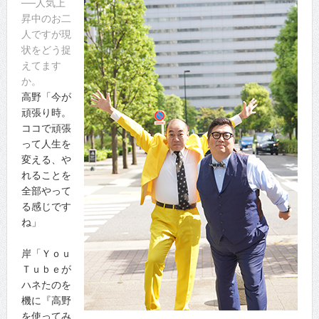
──人気上
昇中のお二
人ですが現
状をどう捉
えてます
か。
高野「今が
頑張り時。
ココで頑張
って人生を
変える、や
れることを
全部やって
る感じです
ね」
岸「Ｙｏｕ
Ｔｕｂｅが
ハネたのを
機に『高野
を使ってみ