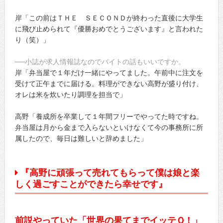
岸「この前はＴＨＥ ＳＥＣＯＮＤが終わった直後に大学生
に飛び止められて『優勝おめでとうございます』と言われた
り（笑）」
──小誌が求人情報誌なのでバイトの話もいいですか。
岸「弁当屋で１年だけ一緒にやってました。午前中に注文を
受けて正午までに届ける。料理ができない高野が盛り付け、
オレは米を炊いたり調理を担当で」
高野「養成所を卒業して１年間フリーでやってた時ですね。
弁当屋は月から金まで入らないといけなくて今の事務所に所
属したので、毎日は難しいと辞めました」
『高野に頑張って売れてもらって僕は娘と楽
しく過ごすことができたら幸せです』
前説やっていた「世界の果てまでイッテＱ！」