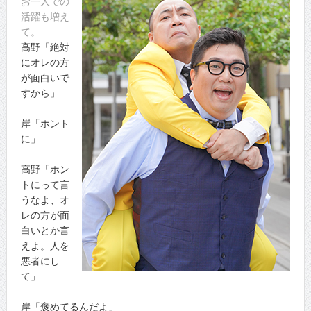
お一人での
活躍も増え
て。
高野「絶対
にオレの方
が面白いで
すから」
岸「ホント
に」
高野「ホン
トにって言
うなよ、オ
レの方が面
白いとか言
えよ。人を
悪者にし
て」
岸「褒めてるんだよ」