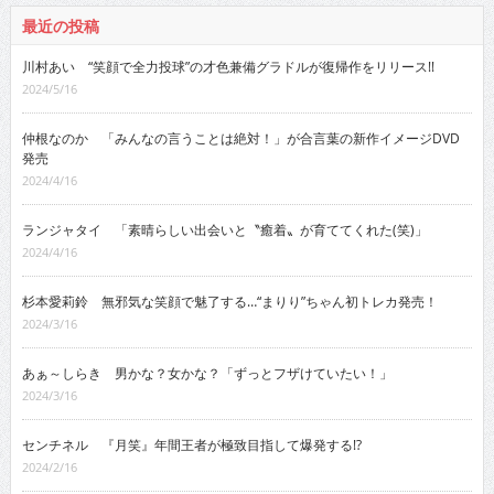
川村あい “笑顔で全力投球”の才色兼備グラドルが復帰作をリリース!!
2024/5/16
仲根なのか 「みんなの言うことは絶対！」が合言葉の新作イメージDVD
発売
2024/4/16
ランジャタイ 「素晴らしい出会いと〝癒着〟が育ててくれた(笑)」
2024/4/16
杉本愛莉鈴 無邪気な笑顔で魅了する…“まりり”ちゃん初トレカ発売！
2024/3/16
あぁ～しらき 男かな？女かな？「ずっとフザけていたい！」
2024/3/16
センチネル 『月笑』年間王者が極致目指して爆発する!?
2024/2/16
牧野みなた アイドルグループBOCCHI。￼の黄色担当がデビューDVDを発
売！