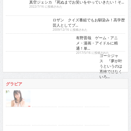
ロザン クイズ番組でもお馴染み！高学歴芸人として
ブ...
2009/12/16 に投稿された
有野晋哉 ゲーム・アニメ・漫画・アイドルに精通！
単...
2017/5/16 に投稿された
ゴー☆ジャス 『夢が叶うというのは直線ではなくい
ろ...
2021/11/16 に投稿された
グラビア