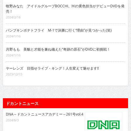
2024/2/16
パンプキンポテトフライ M-1で決勝に行く“理由”が見つかった(笑)
2024/1/16
月野もも 美貌と才能を兼ね備えた“奇跡の原石”がDVDに初挑戦！
2024/1/16
ヤーレンズ 目指せライブ・キング！人生変えて魅せます!!
2023/12/15
ドカントニュース
DNA～ドカントニュースアカデミー～261号vol.4
2024/6/3