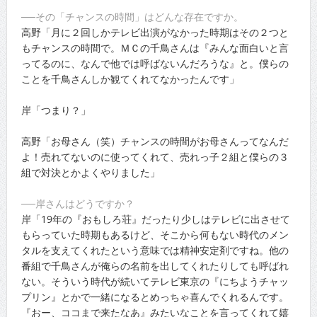
──その「チャンスの時間」はどんな存在ですか。
高野「月に２回しかテレビ出演がなかった時期はその２つと
もチャンスの時間で。ＭＣの千鳥さんは『みんな面白いと言
ってるのに、なんで他では呼ばないんだろうな』と。僕らの
ことを千鳥さんしか観てくれてなかったんです」
岸「つまり？」
高野「お母さん（笑）チャンスの時間がお母さんってなんだ
よ！売れてないのに使ってくれて、売れっ子２組と僕らの３
組で対決とかよくやりました」
──岸さんはどうですか？
岸「19年の『おもしろ荘』だったり少しはテレビに出させて
もらっていた時期もあるけど、そこから何もない時代のメン
タルを支えてくれたという意味では精神安定剤ですね。他の
番組で千鳥さんが俺らの名前を出してくれたりしても呼ばれ
ない。そういう時代が続いてテレビ東京の『にちようチャッ
プリン』とかで一緒になるとめっちゃ喜んでくれるんです。
『おー、ココまで来たなあ』みたいなことを言ってくれて嬉