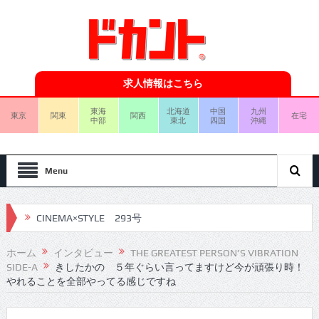
求人情報はこちら
東海
北海道
中国
九州
東京
関東
関西
在宅
中部
東北
四国
沖縄
Menu
CINEMA×STYLE 292号
CINEMA×STYLE 291号
ホーム
インタビュー
THE GREATEST PERSON’S VIBRATION
SIDE-A
きしたかの ５年ぐらい言ってますけど今が頑張り時！
CINEMA×STYLE 290号
やれることを全部やってる感じですね
CINEMA×STYLE 289号