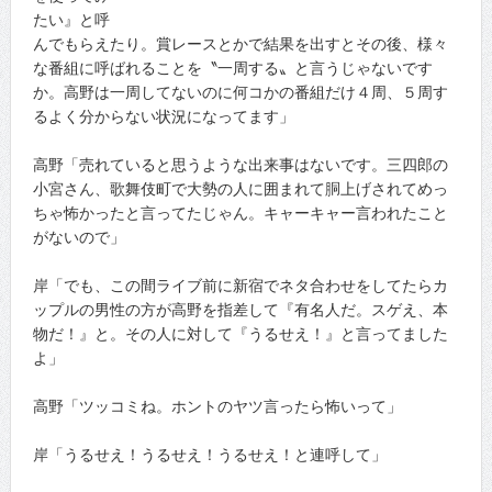
たい』と呼
んでもらえたり。賞レースとかで結果を出すとその後、様々
な番組に呼ばれることを〝一周する〟と言うじゃないです
か。高野は一周してないのに何コかの番組だけ４周、５周す
るよく分からない状況になってます」
高野「売れていると思うような出来事はないです。三四郎の
小宮さん、歌舞伎町で大勢の人に囲まれて胴上げされてめっ
ちゃ怖かったと言ってたじゃん。キャーキャー言われたこと
がないので」
岸「でも、この間ライブ前に新宿でネタ合わせをしてたらカ
ップルの男性の方が高野を指差して『有名人だ。スゲえ、本
物だ！』と。その人に対して『うるせえ！』と言ってました
よ」
高野「ツッコミね。ホントのヤツ言ったら怖いって」
岸「うるせえ！うるせえ！うるせえ！と連呼して」