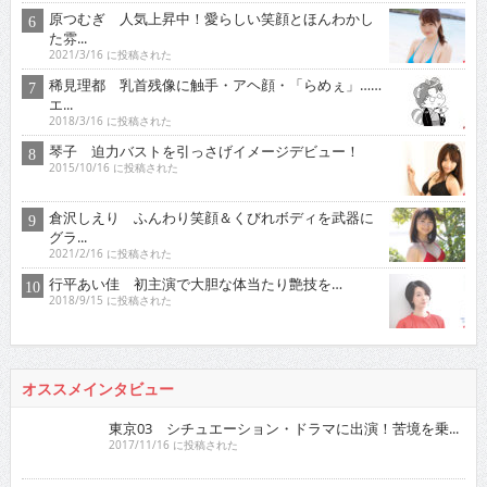
2021/3/16 に投稿された
稀見理都 乳首残像に触手・アヘ顔・「らめぇ」……
エ...
2018/3/16 に投稿された
琴子 迫力バストを引っさげイメージデビュー！
2015/10/16 に投稿された
倉沢しえり ふんわり笑顔＆くびれボディを武器に
グラ...
2021/2/16 に投稿された
行平あい佳 初主演で大胆な体当たり艶技を…
2018/9/15 に投稿された
オススメインタビュー
東京03 シチュエーション・ドラマに出演！苦境を乗...
2017/11/16 に投稿された
真空ジェシカ 『死ぬまでお笑いをやっていきたい！そ...
2022/7/16 に投稿された