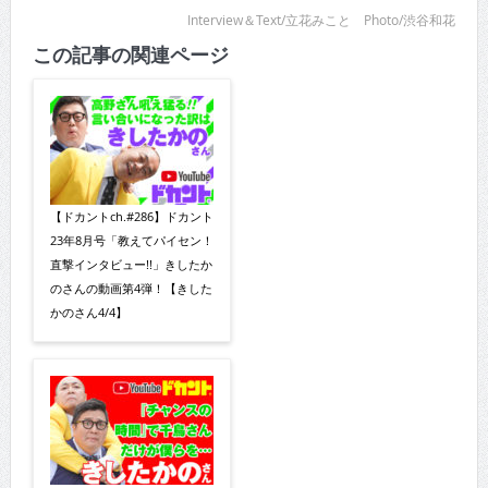
Interview＆Text/立花みこと Photo/渋谷和花
この記事の関連ページ
【ドカントch.#286】ドカント
23年8月号「教えてパイセン！
直撃インタビュー!!」きしたか
のさんの動画第4弾！【きした
かのさん4/4】