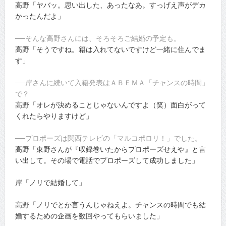
高野「ヤバッ。思い出した、あったなあ。すっげえ声がデカ
かったんだよ」
──そんな高野さんには、そろそろご結婚の予定も。
高野「そうですね。籍は入れてないですけど一緒に住んでま
す」
──岸さんに続いて入籍発表はＡＢＥＭＡ「チャンスの時間」
で？
高野「オレが決めることじゃないんですよ（笑）面白がって
くれたらやりますけど」
──プロポーズは関西テレビの「マルコポロリ！」でした。
高野「東野さんが『収録巻いたからプロポーズせえや』と言
い出して。その場で電話でプロポーズして成功しました」
岸「ノリで結婚して」
高野「ノリでとか言うんじゃねえよ。チャンスの時間でも結
婚するための企画を数回やってもらいました」