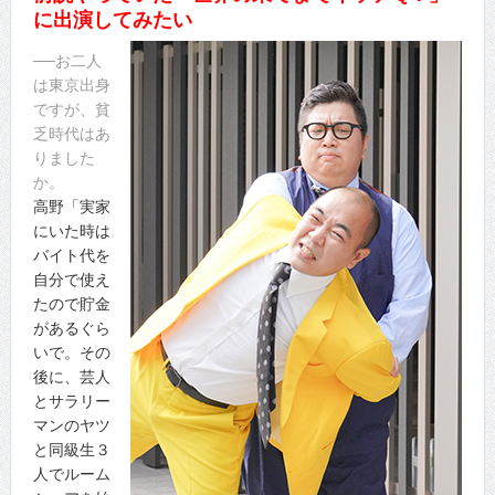
に出演してみたい
──お二人
は東京出身
ですが、貧
乏時代はあ
りました
か。
高野「実家
にいた時は
バイト代を
自分で使え
たので貯金
があるぐら
いで。その
後に、芸人
とサラリー
マンのヤツ
と同級生３
人でルーム