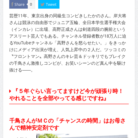
Share
Tweet
0
芸歴11年、東京出身の同級生コンビきしたかのさん。岸大将
さんは競泳の自由形でジュニア五輪、全日本学生選手権大会
（インカレ）に出場、高野正成さんは剣道四段の腕前という
アスリート芸人でもある。チャンネル登録者数が18万人に迫
るYouTubeチャンネル「高野さんを怒らせたい。」をきっか
けにメディア出演が増え、人気上昇中の２人だ。ツッコミの
〝フロントマン〟高野さんのキレ芸＆ドッキリでもブレイク
の千鳥さん激推しコンビが、お笑いシーンのど真ん中を駆け
抜ける――。
『５年ぐらい言ってますけど今が頑張り時！
やれることを全部やってる感じですね』
千鳥さんがＭＣの「チャンスの時間」はお母さ
んで精神安定剤です