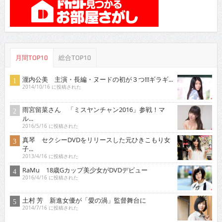
月間TOP10
総合TOP10
瀧内公美 主演・長編・ヌードの初が３つ!!!ギラギ...
2014/10/16 に投稿された
雨宮留菜さん 「ミスヤンチャン2016」参戦！マ
ル...
2016/5/16 に投稿された
真琴 セクシーDVDをリリースした元ひきこもり女
子...
2013/4/16 に投稿された
RaMu 18歳Gカップ美少女がDVDデビュー
2016/4/16 に投稿された
土村 芳 新進女優が「愛の渦」監督舞台に
2014/7/16 に投稿された
原つむぎ 人気上昇中！愛らしい笑顔とほんわかし
た雰...