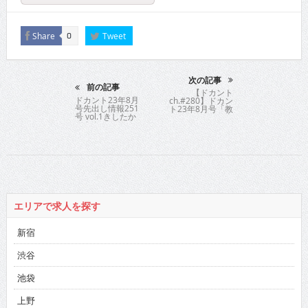
Share
Tweet
0
次の記事
前の記事
【ドカント
ドカント23年8月
ch.#280】ドカン
号先出し情報251
ト23年8月号「教
号 vol.1きしたか
えてパイセン！直
のさん
撃インタビュー!!」
きしたかのさんの
動画第1弾！【きし
たかのさん1/3】
エリアで求人を探す
新宿
渋谷
池袋
上野
五反田・品川