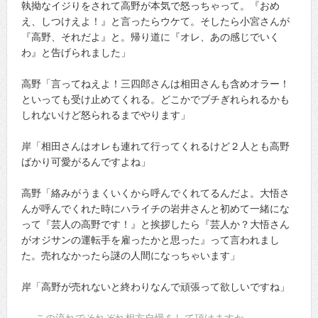
執拗なイジりをされて高野が本気で怒っちゃって。『おめ
え、しつけえよ！』と言ったらウケて。そしたら小宮さんが
『高野、それだよ』と。帰り道に『オレ、あの感じでいく
わ』と告げられました」
高野「言ってねえよ！三四郎さんは相田さんも含めオラー！
といっても受け止めてくれる。どこかでブチぎれられるかも
しれないけど怒られるまでやります」
岸「相田さんはオレも連れて行ってくれるけど２人とも高野
ばかり可愛がるんですよね」
高野「絡みがうまくいくから呼んでくれてるんだよ。大悟さ
んが呼んでくれた時にハライチの岩井さんと初めて一緒にな
って『芸人の高野です！』と挨拶したら『芸人か？大悟さん
がオジサンの運転手を雇ったかと思った』って言われまし
た。売れなかったら謎の人間になっちゃいます」
岸「高野が売れないと終わりなんで頑張って欲しいですね」
──この流れでそれぞれ相方自慢をして頂けますか。