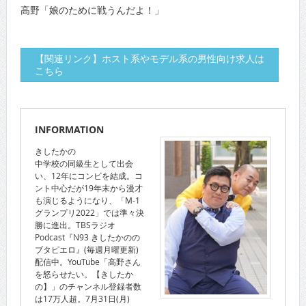
高野「娘のために戦うんだよ！」
【関連リンク】ホスト系やモデル系の男性向け求人は
こちら
INFORMATION
きしたかの
中学校の同級生として出会
い、12年にコンビを結成。コ
ント中心だが19年末から漫才
も演じるようになり、「M-1
グランプリ2022」では準々決
勝に進出。TBSラジオ
Podcast『N93 きしたかのの
ブタピエロ』(毎週月曜更新)
配信中。YouTube「高野さん
を怒らせたい。【きしたか
の】」のチャンネル登録者数
は17万人超。7月31日(月)