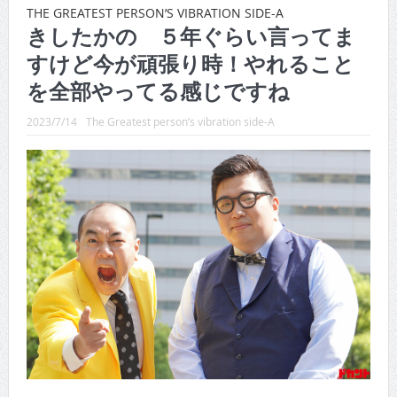
CINEMA×STYLE 288号
THE GREATEST PERSON’S VIBRATION SIDE-A
きしたかの ５年ぐらい言ってま
CINEMA×STYLE 287号
すけど今が頑張り時！やれること
CINEMA×STYLE 286号
を全部やってる感じですね
CINEMA×STYLE 285号
2023/7/14
The Greatest person’s vibration side-A
CINEMA×STYLE 294号
CINEMA×STYLE 293号