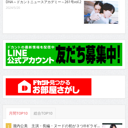
DNA～ドカントニュースアカデミー～261号vol.2
2024/5/20
月間TOP10
総合TOP10
瀧内公美 主演・長編・ヌードの初が３つ!!!ギラギ...