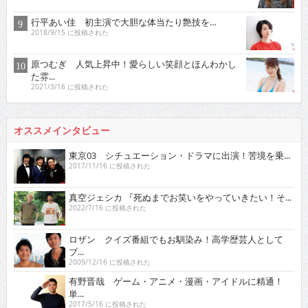
行平あい佳 初主演で大胆な体当たり艶技を…
2018/9/15 に投稿された
原つむぎ 人気上昇中！愛らしい笑顔とほんわかし
た雰...
2021/3/16 に投稿された
オススメインタビュー
東京03 シチュエーション・ドラマに出演！苦境を乗...
2017/11/16 に投稿された
真空ジェシカ 『死ぬまでお笑いをやっていきたい！そ...
2022/7/16 に投稿された
ロザン クイズ番組でもお馴染み！高学歴芸人として
ブ...
2009/12/16 に投稿された
有野晋哉 ゲーム・アニメ・漫画・アイドルに精通！
単...
2017/5/16 に投稿された