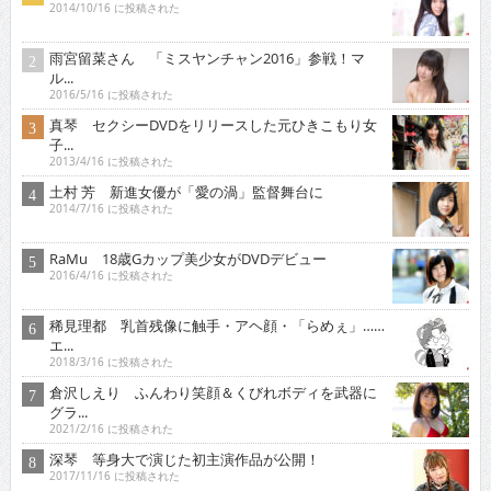
2014/10/16 に投稿された
雨宮留菜さん 「ミスヤンチャン2016」参戦！マ
ル...
2016/5/16 に投稿された
真琴 セクシーDVDをリリースした元ひきこもり女
子...
2013/4/16 に投稿された
土村 芳 新進女優が「愛の渦」監督舞台に
2014/7/16 に投稿された
RaMu 18歳Gカップ美少女がDVDデビュー
2016/4/16 に投稿された
稀見理都 乳首残像に触手・アヘ顔・「らめぇ」……
エ...
2018/3/16 に投稿された
倉沢しえり ふんわり笑顔＆くびれボディを武器に
グラ...
2021/2/16 に投稿された
深琴 等身大で演じた初主演作品が公開！
2017/11/16 に投稿された