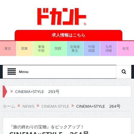
求人情報はこちら
東海
北海道
中国
九州
東京
関東
関西
在宅
中部
東北
四国
沖縄
Menu
CINEMA×STYLE 293号
CINEMA×STYLE 292号
ホーム
NEWS
CINEMA STYLE
CINEMA×STYLE 264号
CINEMA×STYLE 291号
CINEMA×STYLE 290号
『旅の終わりの宝物』をピックアップ！