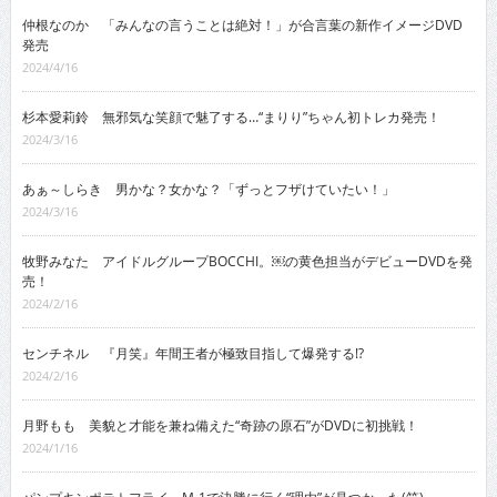
仲根なのか 「みんなの言うことは絶対！」が合言葉の新作イメージDVD
発売
2024/4/16
杉本愛莉鈴 無邪気な笑顔で魅了する…“まりり”ちゃん初トレカ発売！
2024/3/16
あぁ～しらき 男かな？女かな？「ずっとフザけていたい！」
2024/3/16
牧野みなた アイドルグループBOCCHI。￼の黄色担当がデビューDVDを発
売！
2024/2/16
センチネル 『月笑』年間王者が極致目指して爆発する!?
2024/2/16
月野もも 美貌と才能を兼ね備えた“奇跡の原石”がDVDに初挑戦！
2024/1/16
パンプキンポテトフライ M-1で決勝に行く“理由”が見つかった(笑)