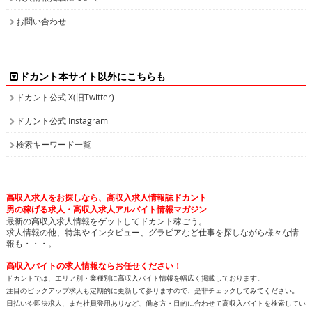
お問い合わせ
ドカント本サイト以外にこちらも
ドカント公式 X(旧Twitter)
ドカント公式 Instagram
検索キーワード一覧
高収入求人をお探しなら、高収入求人情報誌ドカント
男の稼げる求人・高収入求人アルバイト情報マガジン
最新の高収入求人情報をゲットしてドカント稼ごう。
求人情報の他、特集やインタビュー、グラビアなど仕事を探しながら様々な情
報も・・・。
高収入バイトの求人情報ならお任せください！
ドカントでは、エリア別・業種別に高収入バイト情報を幅広く掲載しております。
注目のピックアップ求人も定期的に更新して参りますので、是非チェックしてみてください。
日払いや即決求人、また社員登用ありなど、働き方・目的に合わせて高収入バイトを検索してい