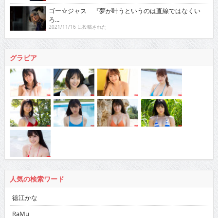
ゴー☆ジャス 『夢が叶うというのは直線ではなくい
ろ...
2021/11/16 に投稿された
グラビア
人気の検索ワード
徳江かな
RaMu