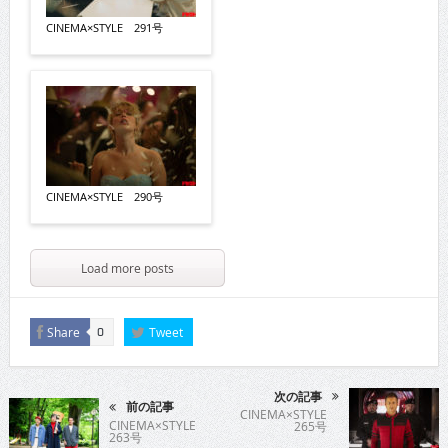
CINEMA×STYLE 291号
CINEMA×STYLE 290号
Load more posts
Share
Tweet
0
次の記事
前の記事
CINEMA×STYLE
CINEMA×STYLE
265号
263号