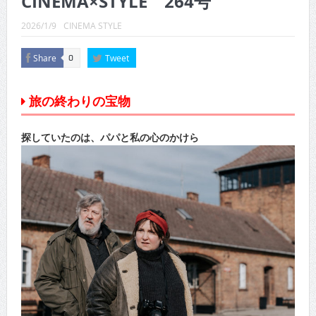
CINEMA×STYLE 264号
CINEMA×STYLE 289号
2026/1/9
CINEMA STYLE
CINEMA×STYLE 288号
Share
Tweet
0
CINEMA×STYLE 287号
CINEMA×STYLE 286号
旅の終わりの宝物
CINEMA×STYLE 285号
探していたのは、パパと私の心のかけら
CINEMA×STYLE 294号