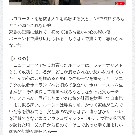
ホロコーストを息抜き人生を謳歌する父と、NYで成功するも
どこか満たされない娘
家族の記憶に触れて、初めて知るお互いの心の深い傷
ポーランドで繰り広げられる、ちぐはぐで痛くて、忘れられ
ない旅
【STORY】
ニューヨークで生まれ育ったルーシーは、ジャーナリスト
として成功しているが、どこか満たされない想いを抱えてい
た。その心の穴を埋めるため自身のルーツを探そうと、父エ
デクの故郷ポーランドへと初めて旅立つ。ホロコーストを生
き延び、その後決して祖国へ戻ろうとしなかった父も一緒
だ。ところが、同行したエデクは娘の計画を妨害して自由気
ままに振る舞い、ルーシーは爆発寸前。かつて家族が住んで
いた家を訪ねても、父と娘の気持ちはすれ違うばかり。互い
を理解できないままアウシュヴィッツ=ビルケナウ強制収容所
を訪れた時、父の口から初めて、そこであった辛く痛ましい
家族の記憶が語られる──