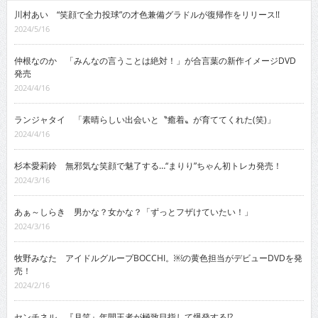
川村あい “笑顔で全力投球”の才色兼備グラドルが復帰作をリリース!!
2024/5/16
仲根なのか 「みんなの言うことは絶対！」が合言葉の新作イメージDVD
発売
2024/4/16
ランジャタイ 「素晴らしい出会いと〝癒着〟が育ててくれた(笑)」
2024/4/16
杉本愛莉鈴 無邪気な笑顔で魅了する…“まりり”ちゃん初トレカ発売！
2024/3/16
あぁ～しらき 男かな？女かな？「ずっとフザけていたい！」
2024/3/16
牧野みなた アイドルグループBOCCHI。￼の黄色担当がデビューDVDを発
売！
2024/2/16
センチネル 『月笑』年間王者が極致目指して爆発する!?