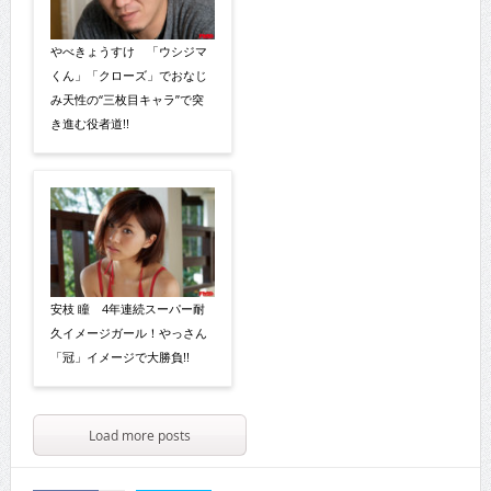
やべきょうすけ 「ウシジマ
くん」「クローズ」でおなじ
み天性の“三枚目キャラ”で突
き進む役者道!!
安枝 瞳 4年連続スーパー耐
久イメージガール！やっさん
「冠」イメージで大勝負!!
Load more posts