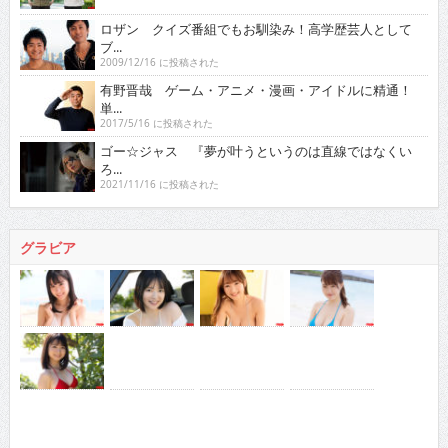
ロザン クイズ番組でもお馴染み！高学歴芸人として
ブ...
2009/12/16 に投稿された
有野晋哉 ゲーム・アニメ・漫画・アイドルに精通！
単...
2017/5/16 に投稿された
ゴー☆ジャス 『夢が叶うというのは直線ではなくい
ろ...
2021/11/16 に投稿された
グラビア