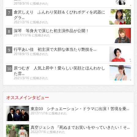
2018/3/16 に投稿された
倉沢しえり ふんわり笑顔＆くびれボディを武器に
グラ...
2021/2/16 に投稿された
深琴 等身大で演じた初主演作品が公開！
2017/11/16 に投稿された
行平あい佳 初主演で大胆な体当たり艶技を…
2018/9/15 に投稿された
原つむぎ 人気上昇中！愛らしい笑顔とほんわかし
た雰...
2021/3/16 に投稿された
オススメインタビュー
東京03 シチュエーション・ドラマに出演！苦境を乗...
2017/11/16 に投稿された
真空ジェシカ 『死ぬまでお笑いをやっていきたい！そ...
2022/7/16 に投稿された