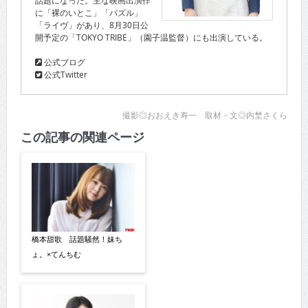
に「裸のいとこ」「パズル」
「ライヴ」があり、8月30日公
開予定の「TOKYO TRIBE」（園子温監督）にも出演している。
公式ブログ
公式Twitter
撮影◎おおえき寿一 取材・文◎内埜さくら
この記事の関連ページ
橋本甜歌 話題騒然！妹ち
ょ。×てんちむ