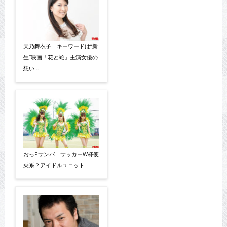
天乃舞衣子 キーワードは“新
生”映画「花と蛇」主演女優の
想い…
おっPサンバ サッカーW杯便
乗系？アイドルユニット