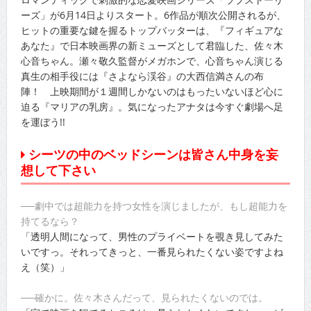
ーズ」が6月14日よりスタート。6作品が順次公開されるが、
ヒットの重要な鍵を握るトップバッターは、『フィギュアな
あなた』で日本映画界の新ミューズとして君臨した、佐々木
心音ちゃん。瀬々敬久監督がメガホンで、心音ちゃん演じる
真生の相手役には『さよなら渓谷』の大西信満さんの布
陣！ 上映期間が１週間しかないのはもったいないほど心に
迫る『マリアの乳房』。気になったアナタは今すぐ劇場へ足
を運ぼう!!
シーツの中のベッドシーンは皆さん中身を妄
想して下さい
──劇中では超能力を持つ女性を演じましたが、もし超能力を
持てるなら？
「透明人間になって、男性のプライベートを覗き見してみた
いですっ。それってきっと、一番見られたくない姿ですよね
え（笑）」
──確かに。佐々木さんだって、見られたくないのでは。