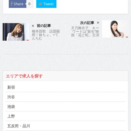
Share
Tweet
0
次の記事
前の記事
天乃舞衣子 キー
橋本甜歌 話題騒
ワードは“新生”映
然！妹ちょ。×て
画「花と蛇」主演
んちむ
女優の想い…
エリアで求人を探す
新宿
渋谷
池袋
上野
五反田・品川