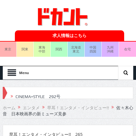
求人情報はこちら
東海
北海道
中国
九州
東京
関東
関西
在宅
中部
東北
四国
沖縄
Menu
CINEMA×STYLE 292号
CINEMA×STYLE 291号
ホーム
エンタメ
早耳！エンタメ・インタビュー!!
佐々木心
音 日本映画界の新ミューズ見参
CINEMA×STYLE 290号
CINEMA×STYLE 289号
早耳！エンタメ・インタビュー!! 265