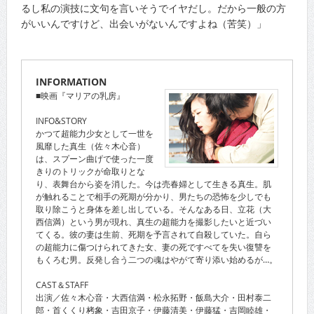
るし私の演技に文句を言いそうでイヤだし。だから一般の方
がいいんですけど、出会いがないんですよね（苦笑）」
INFORMATION
■映画『マリアの乳房』
INFO&STORY
かつて超能力少女として一世を
風靡した真生（佐々木心音）
は、スプーン曲げで使った一度
きりのトリックが命取りとな
り、表舞台から姿を消した。今は売春婦として生きる真生。肌
が触れることで相手の死期が分かり、男たちの恐怖を少しでも
取り除こうと身体を差し出している。そんなある日、立花（大
西信満）という男が現れ、真生の超能力を撮影したいと近づい
てくる。彼の妻は生前、死期を予言されて自殺していた。自ら
の超能力に傷つけられてきた女、妻の死ですべてを失い復讐を
もくろむ男。反発し合う二つの魂はやがて寄り添い始めるが…。
CAST＆STAFF
出演／佐々木心音・大西信満・松永拓野・飯島大介・田村泰二
郎・首くくり栲象・吉田京子・伊藤清美・伊藤猛・吉岡睦雄・