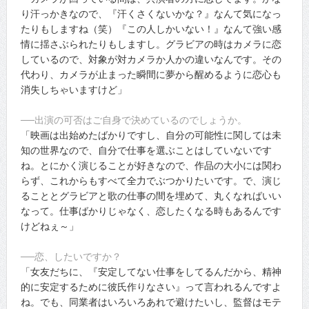
り汗っかきなので、『汗くさくないかな？』なんて気になっ
たりもしますね（笑）『この人しかいない！』なんて強い感
情に揺さぶられたりもしますし。グラビアの時はカメラに恋
しているので、対象が対カメラか人かの違いなんです。その
代わり、カメラが止まった瞬間に夢から醒めるように恋心も
消失しちゃいますけど」
──出演の可否はご自身で決めているのでしょうか。
「映画は出始めたばかりですし、自分の可能性に関しては未
知の世界なので、自分で仕事を選ぶことはしていないです
ね。とにかく演じることが好きなので、作品の大小には関わ
らず、これからもすべて全力でぶつかりたいです。で、演じ
ることとグラビアと歌の仕事の間を埋めて、丸くなればいい
なって。仕事ばかりじゃなく、恋したくなる時もあるんです
けどねぇ～」
──恋、したいですか？
「女友だちに、『安定してない仕事をしてるんだから、精神
的に安定するために彼氏作りなさい』って言われるんですよ
ね。でも、同業者はいろいろあれで避けたいし、監督はモテ