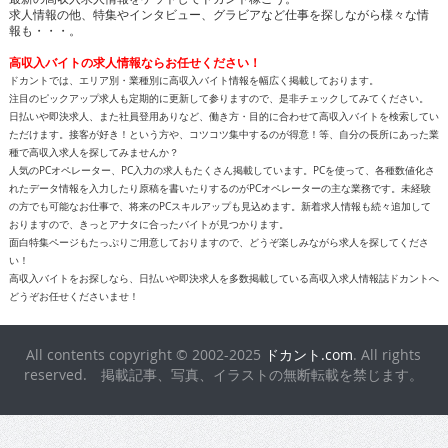
求人情報の他、特集やインタビュー、グラビアなど仕事を探しながら様々な情
報も・・・。
高収入バイトの求人情報ならお任せください！
ドカントでは、エリア別・業種別に高収入バイト情報を幅広く掲載しております。
注目のピックアップ求人も定期的に更新して参りますので、是非チェックしてみてください。
日払いや即決求人、また社員登用ありなど、働き方・目的に合わせて高収入バイトを検索してい
ただけます。接客が好き！という方や、コツコツ集中するのが得意！等、自分の長所にあった業
種で高収入求人を探してみませんか？
人気のPCオペレーター、PC入力の求人もたくさん掲載しています。PCを使って、各種数値化さ
れたデータ情報を入力したり原稿を書いたりするのがPCオペレーターの主な業務です。未経験
の方でも可能なお仕事で、将来のPCスキルアップも見込めます。新着求人情報も続々追加して
おりますので、きっとアナタに合ったバイトが見つかります。
面白特集ページもたっぷりご用意しておりますので、どうぞ楽しみながら求人を探してくださ
い！
高収入バイトをお探しなら、日払いや即決求人を多数掲載している高収入求人情報誌ドカントへ
どうぞお任せくださいませ！
All contents copyright © 2002-2025
ドカント.com
. All rights
reserved. 掲載記事、写真、イラストの無断転載を禁じます。