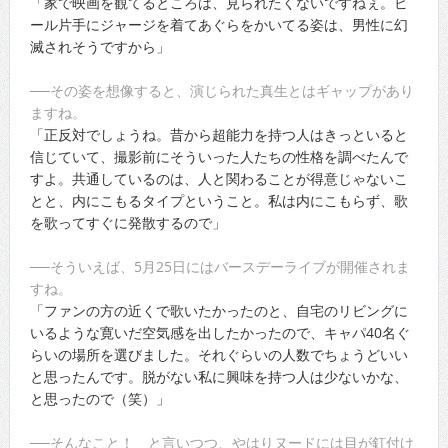
「家で映画を観てるところは、見られたくないですねぇ。ビ
ール片手にジャージを着てあぐらをかいてる姿は、男性に幻
滅されそうですから」
──その姿を想像すると、演じられた真生とはギャップがあり
ますね。
「正反対でしょうね。昔から超能力を持つ人はきっといると
信じていて、撮影前にそういった人たちの性格を調べたんで
すよ。共通しているのは、人と関わることが得意じゃないこ
とと、内にこもるタイプということ。私は内にこもらず、歌
を歌ってすぐに発散するので」
──そういえば、5月25日にはバースデーライブが開催されま
すね。
「ファンの方の近くで歌いたかったのと、自宅のリビングに
いるような寛いだ空気感を出したかったので、キャパ40名ぐ
らいの場所を選びました。それぐらいの人数でちょうどいい
と思ったんです。脱がない私に興味を持つ人は少ないかな、
と思ったので（笑）」
──そんなこと！ と言いつつ、やはりヌードには目が釘付け