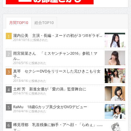
月間TOP10
総合TOP10
瀧内公美 主演・長編・ヌードの初が３つ!!!ギラギ...
2014/10/16 に投稿された
雨宮留菜さん 「ミスヤンチャン2016」参戦！マ
ル...
2016/5/16 に投稿された
真琴 セクシーDVDをリリースした元ひきこもり女
子...
2013/4/16 に投稿された
土村 芳 新進女優が「愛の渦」監督舞台に
2014/7/16 に投稿された
RaMu 18歳Gカップ美少女がDVDデビュー
2016/4/16 に投稿された
稀見理都 乳首残像に触手・アヘ顔・「らめぇ」……
エ...