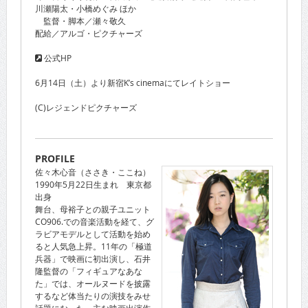
川瀬陽太・小橋めぐみ ほか
監督・脚本／瀬々敬久
配給／アルゴ・ピクチャーズ
公式HP
6月14日（土）より新宿K’s cinemaにてレイトショー
(C)レジェンドピクチャーズ
PROFILE
佐々木心音（ささき・ここね）
1990年5月22日生まれ 東京都
出身
舞台、母裕子との親子ユニット
CO906.での音楽活動を経て、グ
ラビアモデルとして活動を始め
ると人気急上昇。11年の「極道
兵器」で映画に初出演し、石井
隆監督の「フィギュアなあな
た」では、オールヌードを披露
するなど体当たりの演技をみせ
話題になった。主な映画出演作