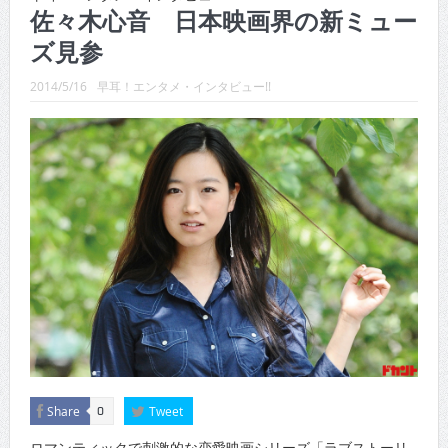
CINEMA×STYLE 288号
佐々木心音 日本映画界の新ミュー
ズ見参
CINEMA×STYLE 287号
CINEMA×STYLE 286号
2014/5/16
早耳！エンタメ・インタビュー!!
CINEMA×STYLE 285号
CINEMA×STYLE 294号
CINEMA×STYLE 293号
Share
Tweet
0
ロマンティックで刺激的な恋愛映画シリーズ「ラブストーリ