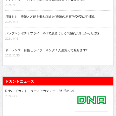
2024/2/16
月野もも 美貌と才能を兼ね備えた“奇跡の原石”がDVDに初挑戦！
2024/1/16
パンプキンポテトフライ M-1で決勝に行く“理由”が見つかった(笑)
2024/1/16
ヤーレンズ 目指せライブ・キング！人生変えて魅せます!!
2023/12/15
ドカントニュース
DNA～ドカントニュースアカデミー～261号vol.4
2024/6/3