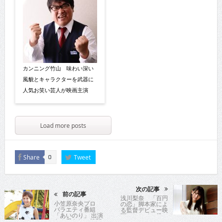
カンニング竹山 味わい深い
風貌とキャラクターを武器に
人気お笑い芸人が映画主演
Load more posts
Share
Tweet
0
次の記事
前の記事
浅川梨奈 「百円
小笠原奈央プロ
の恋」脚本家によ
バラエティ番組
る監督デビュー映
「あいのり」 出演
画のヒロイン役で
も！愛らしい笑顔
胸元を大胆披露の