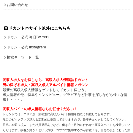
お問い合わせ
ドカント本サイト以外にこちらも
ドカント公式 X(旧Twitter)
ドカント公式 Instagram
検索キーワード一覧
高収入求人をお探しなら、高収入求人情報誌ドカント
男の稼げる求人・高収入求人アルバイト情報マガジン
最新の高収入求人情報をゲットしてドカント稼ごう。
求人情報の他、特集やインタビュー、グラビアなど仕事を探しながら様々な情
報も・・・。
高収入バイトの求人情報ならお任せください！
ドカントでは、エリア別・業種別に高収入バイト情報を幅広く掲載しております。
注目のピックアップ求人も定期的に更新して参りますので、是非チェックしてみてください。
日払いや即決求人、また社員登用ありなど、働き方・目的に合わせて高収入バイトを検索してい
ただけます。接客が好き！という方や、コツコツ集中するのが得意！等、自分の長所にあった業