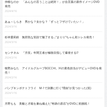
仲根なのか 「みんなの言うことは絶対！」が合言葉の新作イメージDVD
発売
2024/4/16
あぁ～しらき 男かな？女かな？「ずっとフザけていたい！」
2024/3/16
杉本愛莉鈴 無邪気な笑顔で魅了する…“まりり”ちゃん初トレカ発売！
2024/3/16
センチネル 『月笑』年間王者が極致目指して爆発する!?
2024/2/16
牧野みなた アイドルグループBOCCHI。￼の黄色担当がデビューDVDを発
売！
2024/2/16
パンプキンポテトフライ M-1で決勝に行く“理由”が見つかった(笑)
2024/1/16
月野もも 美貌と才能を兼ね備えた“奇跡の原石”がDVDに初挑戦！