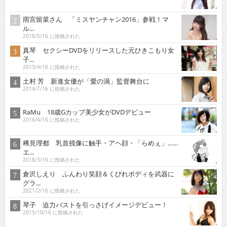
雨宮留菜さん 「ミスヤンチャン2016」参戦！マ
ル...
2016/5/16 に投稿された
真琴 セクシーDVDをリリースした元ひきこもり女
子...
2013/4/16 に投稿された
土村 芳 新進女優が「愛の渦」監督舞台に
2014/7/16 に投稿された
RaMu 18歳Gカップ美少女がDVDデビュー
2016/4/16 に投稿された
稀見理都 乳首残像に触手・アヘ顔・「らめぇ」……
エ...
2018/3/16 に投稿された
倉沢しえり ふんわり笑顔＆くびれボディを武器に
グラ...
2021/2/16 に投稿された
琴子 迫力バストを引っさげイメージデビュー！
2015/10/16 に投稿された