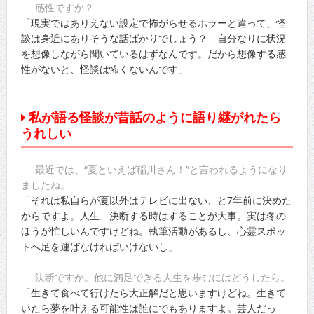
──感性ですか？
「現実ではありえない設定で怖がらせるホラーと違って、怪
談は身近にありそうな話ばかりでしょう？ 自分なりに状況
を想像しながら聞いているはずなんです。だから想像する感
性がないと、怪談は怖くないんです」
私が語る怪談が昔話のように語り継がれたら
うれしい
──最近では、“夏といえば稲川さん！”と言われるようになり
ましたね。
「それは私自らが夏以外はテレビに出ない、と7年前に決めた
からですよ。人生、決断する時はすることが大事。実は冬の
ほうが忙しいんですけどね。執筆活動があるし、心霊スポッ
トへ足を運ばなければいけないし」
──決断ですか。他に満足できる人生を歩むにはどうしたら。
「生きて食べて行けたら大正解だと思いますけどね。生きて
いたら夢を叶える可能性は誰にでもありますよ。芸人だっ