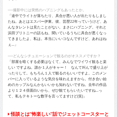
──撮影中には突然のハプニングもあったとか。
「途中でライトが落ちたり、具合が悪い人が出たりもしまし
たね。あとはエスパー伊東。彼、芸歴22年っていうけど、あ
んなタレントは見たことがない。まさにハプニング。それと
浜田ブリトニーの話もね、聞いているうちに具合が悪くなっ
てきましたよ、私は。本当にいいコなんですけど、あれはね
ぇ…」
──どんなシチュエーションで観るのがオススメですか？
「部屋を暗くする必要はなくて、みんなでワイワイ観ると楽
しい ですよね。誰か１人がキャー！ なんて叫んで盛り上が
ったりして。もちろん１人で観るのもいいですよ。このメン
バーに入っているような気分を味わえますから。付き合い始
めのカップルなんかもいいかも知れないですね。去年の作品
より１２４倍面白いから、ぜひ観てもらいたいですね…っ
て、私もテキトーな数字を言ってますけど(笑)」
怪談とは“怖楽しい”話でジェットコースターと