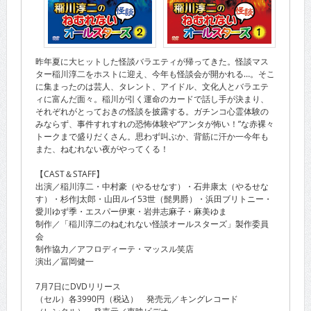
昨年夏に大ヒットした怪談バラエティが帰ってきた。怪談マス
ター稲川淳二をホストに迎え、今年も怪談会が開かれる…。そこ
に集まったのは芸人、タレント、アイドル、文化人とバラエテ
ィに富んだ面々。稲川が引く運命のカードで話し手が決まり、
それぞれがとっておきの怪談を披露する。ガチンコ心霊体験の
みならず、事件すれすれの恐怖体験や“アンタが怖い！”な赤裸々
トークまで盛りだくさん。思わず叫ぶか、背筋に汗か一今年も
また、ねむれない夜がやってくる！
【CAST＆STAFF】
出演／稲川淳二・中村豪（やるせなす）・石井康太（やるせな
す）・杉作J太郎・山田ルイ53世（髭男爵）・浜田ブリトニー・
愛川ゆず季・エスパー伊東・岩井志麻子・麻美ゆま
制作／「稲川淳二のねむれない怪談オールスターズ」製作委員
会
制作協力／アフロディーテ・マッスル笑店
演出／冨岡健一
7月7日にDVDリリース
（セル）各3990円（税込） 発売元／キングレコード