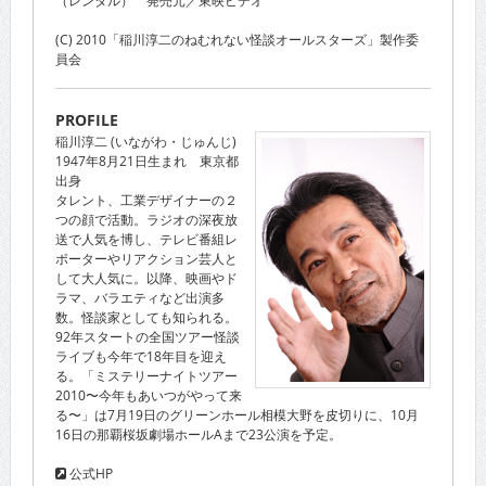
（レンタル） 発売元／東映ビデオ
(C) 2010「稲川淳二のねむれない怪談オールスターズ」製作委
員会
PROFILE
稲川淳二 (いながわ・じゅんじ)
1947年8月21日生まれ 東京都
出身
タレント、工業デザイナーの２
つの顔で活動。ラジオの深夜放
送で人気を博し、テレビ番組レ
ポーターやリアクション芸人と
して大人気に。以降、映画やド
ラマ、バラエティなど出演多
数。怪談家としても知られる。
92年スタートの全国ツアー怪談
ライブも今年で18年目を迎え
る。「ミステリーナイトツアー
2010〜今年もあいつがやって来
る〜」は7月19日のグリーンホール相模大野を皮切りに、10月
16日の那覇桜坂劇場ホールAまで23公演を予定。
公式HP