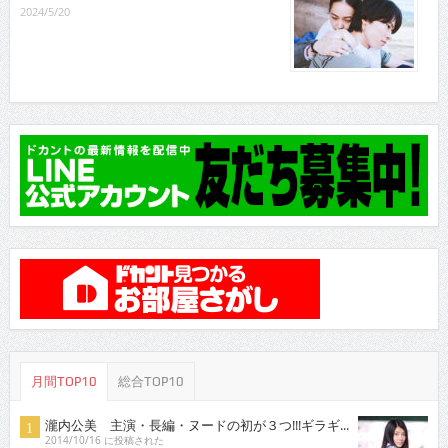
2024/5/20
月間TOP10
総合TOP10
瀧内公美 主演・長編・ヌードの初が３つ!!!ギラギ...
2014/10/16 に投稿された