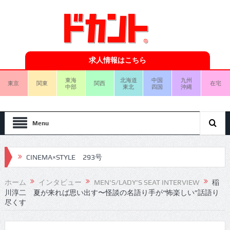
求人情報はこちら
東海
北海道
中国
九州
東京
関東
関西
在宅
中部
東北
四国
沖縄
Menu
CINEMA×STYLE 293号
CINEMA×STYLE 292号
ホーム
インタビュー
MEN'S/LADY'S SEAT INTERVIEW
稲
川淳二 夏が来れば思い出す〜怪談の名語り手が“怖楽しい”話語り
CINEMA×STYLE 291号
尽くす
CINEMA×STYLE 290号