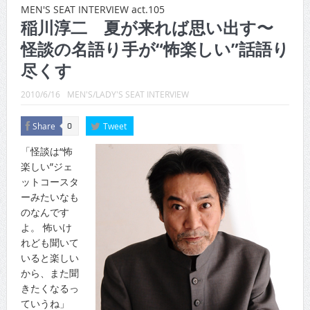
CINEMA×STYLE 289号
MEN'S SEAT INTERVIEW act.105
稲川淳二 夏が来れば思い出す〜
CINEMA×STYLE 288号
怪談の名語り手が“怖楽しい”話語り
CINEMA×STYLE 287号
尽くす
CINEMA×STYLE 286号
2010/6/16
MEN'S/LADY'S SEAT INTERVIEW
CINEMA×STYLE 285号
Share
Tweet
0
CINEMA×STYLE 294号
「怪談は“怖
楽しい”ジェ
ットコースタ
ーみたいなも
のなんです
よ。 怖いけ
れども聞いて
いると楽しい
から、また聞
きたくなるっ
ていうね」