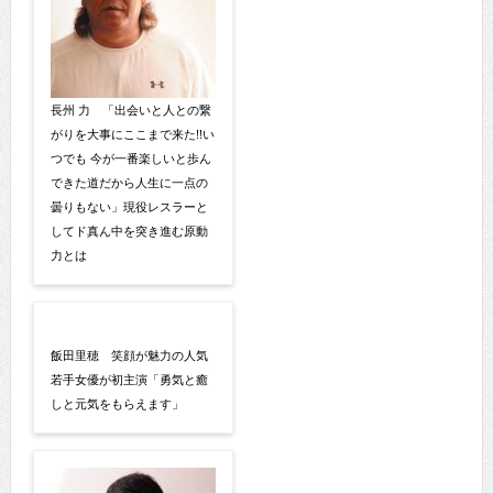
長州 力 「出会いと人との繋
がりを大事にここまで来た!!い
つでも 今が一番楽しいと歩ん
できた道だから人生に一点の
曇りもない」現役レスラーと
してド真ん中を突き進む原動
力とは
飯田里穂 笑顔が魅力の人気
若手女優が初主演「勇気と癒
しと元気をもらえます」