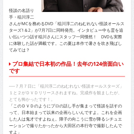
怪談の名語り
手・稲川淳二
さんがMCを務めるDVD「稲川淳二のねむれない怪談オールス
ターズ1＆2」が7月7日に同時発売。インタビュー中も霊を追
い払いつつ話す稲川さんにスタッフ一同慄然！ DVDも実際
に体験した話が満載です。この夏は本作で暑さを吹き飛ばし
てみては？
プロ集結で日本初の作品！去年の124倍面白い
です
──７月７日に「稲川淳二のねむれない怪談オールスターズ」
１と２がＤＶＤリリースされますね。完成作を観ましたが、
とても怖かったです！。
「このＤＶＤのようにプロの話し手が集まって怪談を話すの
って、日本始まって以来の企画らしいんですよ。これを企画
した人は鬼才ですよねぇ。障子の向こうに雪が降るシチュエ
ーションで撮りたかったから大田区の本行寺で撮影したんで
すよ」