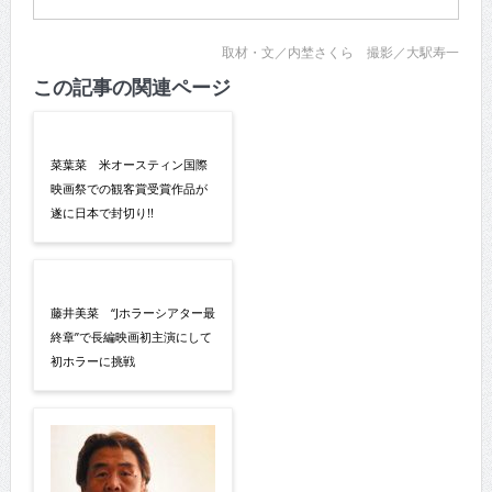
取材・文／内埜さくら 撮影／大駅寿一
この記事の関連ページ
菜葉菜 米オースティン国際
映画祭での観客賞受賞作品が
遂に日本で封切り!!
藤井美菜 “Jホラーシアター最
終章”で長編映画初主演にして
初ホラーに挑戦