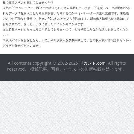
種で高収入求人を探してみませんか？
人気のPCオペレーター、PC入力の求人もたくさん掲載しています。PCを使って、各種数値化さ
れたデータ情報を入力したり原稿を書いたりするのがPCオペレーターの主な業務です。未経験
の方でも可能なお仕事で、将来のPCスキルアップも見込めます。新着求人情報も続々追加して
おりますので、きっとアナタに合ったバイトが見つかります。
面白特集ページもたっぷりご用意しておりますので、どうぞ楽しみながら求人を探してくださ
い！
高収入バイトをお探しなら、日払いや即決求人を多数掲載している高収入求人情報誌ドカントへ
どうぞお任せくださいませ！
All contents copyright © 2002-2025
ドカント.com
. All rights
reserved. 掲載記事、写真、イラストの無断転載を禁じます。