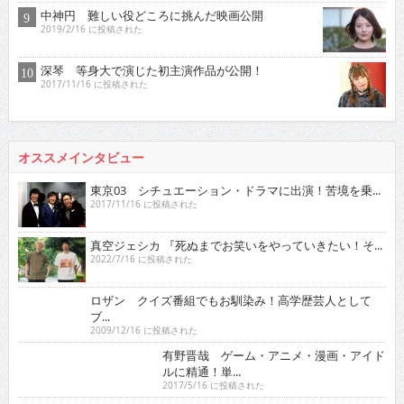
中神円 難しい役どころに挑んだ映画公開
2019/2/16 に投稿された
深琴 等身大で演じた初主演作品が公開！
2017/11/16 に投稿された
オススメインタビュー
東京03 シチュエーション・ドラマに出演！苦境を乗...
2017/11/16 に投稿された
真空ジェシカ 『死ぬまでお笑いをやっていきたい！そ...
2022/7/16 に投稿された
ロザン クイズ番組でもお馴染み！高学歴芸人として
ブ...
2009/12/16 に投稿された
有野晋哉 ゲーム・アニメ・漫画・アイドルに精通！
単...
2017/5/16 に投稿された