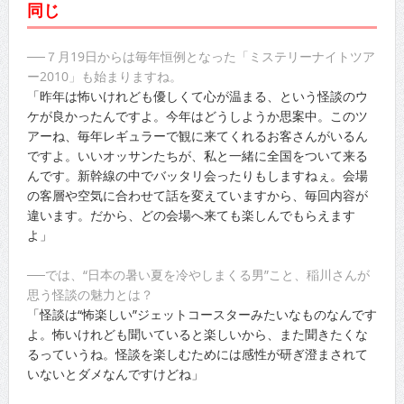
同じ
──７月19日からは毎年恒例となった「ミステリーナイトツア
ー2010」も始まりますね。
「昨年は怖いけれども優しくて心が温まる、という怪談のウ
ケが良かったんですよ。今年はどうしようか思案中。このツ
アーね、毎年レギュラーで観に来てくれるお客さんがいるん
ですよ。いいオッサンたちが、私と一緒に全国をついて来る
んです。新幹線の中でバッタリ会ったりもしますねぇ。会場
の客層や空気に合わせて話を変えていますから、毎回内容が
違います。だから、どの会場へ来ても楽しんでもらえます
よ」
──では、“日本の暑い夏を冷やしまくる男”こと、稲川さんが
思う怪談の魅力とは？
「怪談は“怖楽しい”ジェットコースターみたいなものなんです
よ。怖いけれども聞いていると楽しいから、また聞きたくな
るっていうね。怪談を楽しむためには感性が研ぎ澄まされて
いないとダメなんですけどね」