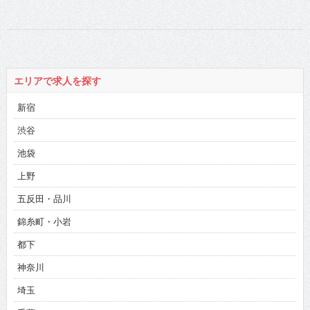
の“不屈のベビーフ
熱演
ェイス”が見据える
先は…
エリアで求人を探す
新宿
渋谷
池袋
上野
五反田・品川
錦糸町・小岩
都下
神奈川
埼玉