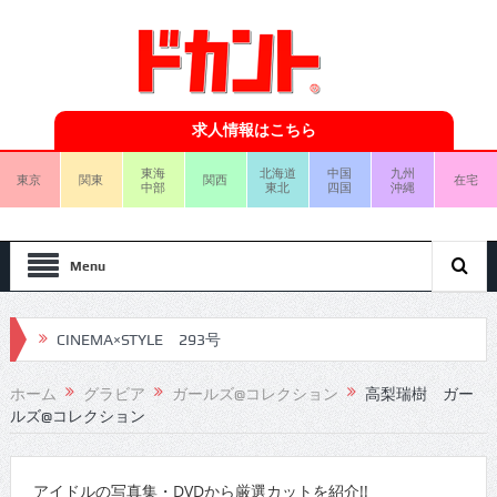
求人情報はこちら
東海
北海道
中国
九州
東京
関東
関西
在宅
中部
東北
四国
沖縄
Menu
CINEMA×STYLE 293号
CINEMA×STYLE 292号
ホーム
グラビア
ガールズ@コレクション
高梨瑞樹 ガー
ルズ@コレクション
CINEMA×STYLE 291号
CINEMA×STYLE 290号
アイドルの写真集・DVDから厳選カットを紹介!!