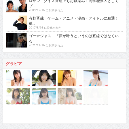
ロザン クイズ番組でもお馴染み！高学歴芸人として
ブ...
2009/12/16 に投稿された
有野晋哉 ゲーム・アニメ・漫画・アイドルに精通！
単...
2017/5/16 に投稿された
ゴー☆ジャス 『夢が叶うというのは直線ではなくい
ろ...
2021/11/16 に投稿された
グラビア