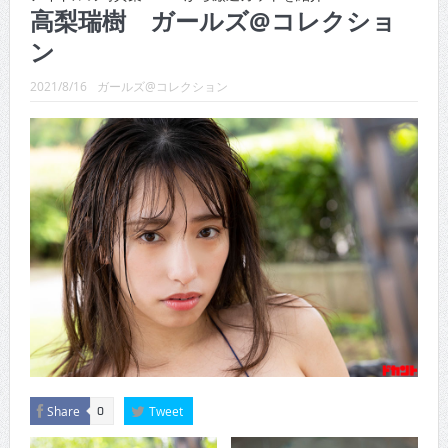
CINEMA×STYLE 289号
高梨瑞樹 ガールズ@コレクショ
ン
CINEMA×STYLE 288号
CINEMA×STYLE 287号
2021/8/16
ガールズ@コレクション
CINEMA×STYLE 286号
CINEMA×STYLE 285号
CINEMA×STYLE 294号
Share
Tweet
0