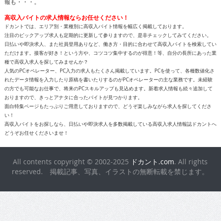
報も・・・。
高収入バイトの求人情報ならお任せください！
ドカントでは、エリア別・業種別に高収入バイト情報を幅広く掲載しております。
注目のピックアップ求人も定期的に更新して参りますので、是非チェックしてみてください。
日払いや即決求人、また社員登用ありなど、働き方・目的に合わせて高収入バイトを検索してい
ただけます。接客が好き！という方や、コツコツ集中するのが得意！等、自分の長所にあった業
種で高収入求人を探してみませんか？
人気のPCオペレーター、PC入力の求人もたくさん掲載しています。PCを使って、各種数値化さ
れたデータ情報を入力したり原稿を書いたりするのがPCオペレーターの主な業務です。未経験
の方でも可能なお仕事で、将来のPCスキルアップも見込めます。新着求人情報も続々追加して
おりますので、きっとアナタに合ったバイトが見つかります。
面白特集ページもたっぷりご用意しておりますので、どうぞ楽しみながら求人を探してくださ
い！
高収入バイトをお探しなら、日払いや即決求人を多数掲載している高収入求人情報誌ドカントへ
どうぞお任せくださいませ！
All contents copyright © 2002-2025
ドカント.com
. All rights
reserved. 掲載記事、写真、イラストの無断転載を禁じます。