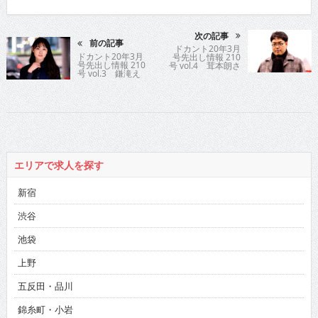
次の記事
前の記事
ドカント20年3月
ドカント20年3月
号先出し情報 210
号先出し情報 210
号 vol.4 茸本朗さ
号 vol.3 鎌滝え
ん
り
エリアで求人を探す
新宿
渋谷
池袋
上野
五反田・品川
錦糸町・小岩