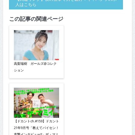
人はこちら
この記事の関連ページ
高梨瑞樹 ガールズ@コレク
ション
【ドカントch.#159】ドカント
21年9月号「教えてパイセン！
直撃インタビュー!!」ザ・マミ