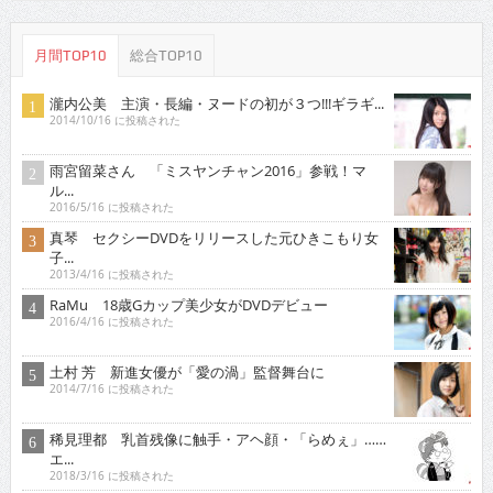
月間TOP10
総合TOP10
瀧内公美 主演・長編・ヌードの初が３つ!!!ギラギ...
2014/10/16 に投稿された
雨宮留菜さん 「ミスヤンチャン2016」参戦！マ
ル...
2016/5/16 に投稿された
真琴 セクシーDVDをリリースした元ひきこもり女
子...
2013/4/16 に投稿された
RaMu 18歳Gカップ美少女がDVDデビュー
2016/4/16 に投稿された
土村 芳 新進女優が「愛の渦」監督舞台に
2014/7/16 に投稿された
稀見理都 乳首残像に触手・アヘ顔・「らめぇ」……
エ...
2018/3/16 に投稿された