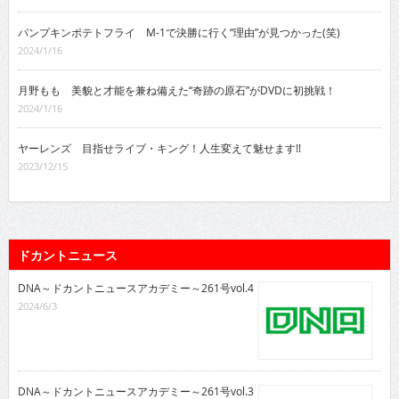
パンプキンポテトフライ M-1で決勝に行く“理由”が見つかった(笑)
2024/1/16
月野もも 美貌と才能を兼ね備えた“奇跡の原石”がDVDに初挑戦！
2024/1/16
ヤーレンズ 目指せライブ・キング！人生変えて魅せます!!
2023/12/15
ドカントニュース
DNA～ドカントニュースアカデミー～261号vol.4
2024/6/3
DNA～ドカントニュースアカデミー～261号vol.3