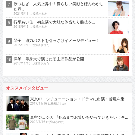
原つむぎ 人気上昇中！愛らしい笑顔とほんわかし
た雰...
2021/3/16 に投稿された
行平あい佳 初主演で大胆な体当たり艶技を…
2018/9/15 に投稿された
琴子 迫力バストを引っさげイメージデビュー！
2015/10/16 に投稿された
深琴 等身大で演じた初主演作品が公開！
2017/11/16 に投稿された
オススメインタビュー
東京03 シチュエーション・ドラマに出演！苦境を乗...
2017/11/16 に投稿された
真空ジェシカ 『死ぬまでお笑いをやっていきたい！そ...
2022/7/16 に投稿された