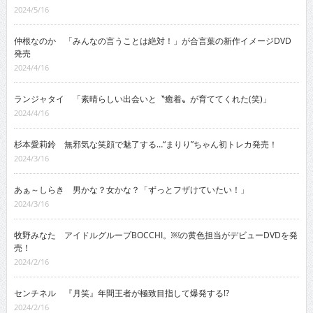
2024/5/16
仲根なのか 「みんなの言うことは絶対！」が合言葉の新作イメージDVD
発売
2024/4/16
ランジャタイ 「素晴らしい出会いと〝癒着〟が育ててくれた(笑)」
2024/4/16
杉本愛莉鈴 無邪気な笑顔で魅了する…“まりり”ちゃん初トレカ発売！
2024/3/16
あぁ～しらき 男かな？女かな？「ずっとフザけていたい！」
2024/3/16
牧野みなた アイドルグループBOCCHI。￼の黄色担当がデビューDVDを発
売！
2024/2/16
センチネル 『月笑』年間王者が極致目指して爆発する!?
2024/2/16