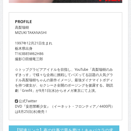
PROFILE
高梨瑞樹
MIZUKI TAKANASHI
1997年12月21日生まれ
栃木県出身
T163B85W62H86
撮影◎田畑竜三郎
☆トップグラビアアイドルを目指し、YouTube「高梨瑞樹のみ
ずきっす」で様々な企画に挑戦してバズってる話題の人気グラ
ドル高梨瑞樹ちゃんの新作イメージ。最強ダイナマイトボディ
を持つ彼女が、セクシーさ全開のポージングを披露する。朗読
劇「Greif4」が9月1日(水)からオメガ東京にて上演。
公式Twitter
DVD『妄想禁断少女』（イーネット・フロンティア／4400円）
は8月25日(水)発売！
【関連リンク】夜の仕事で男を磨け！キャバクラの求