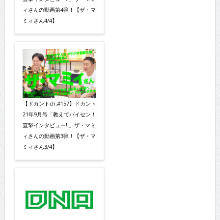
ィさんの動画第4弾！【ザ・マ
ミィさん4/4】
【ドカントch.#157】ドカント
21年9月号「教えてパイセン！
直撃インタビュー!!」ザ・マミ
ィさんの動画第3弾！【ザ・マ
ミィさん3/4】