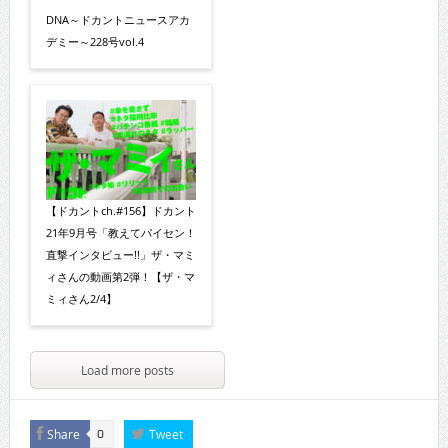
DNA～ドカントニュースアカ
デミー～228号vol.4
【ドカントch.#156】ドカント
21年9月号「教えてパイセン！
直撃インタビュー!!」ザ・マミ
ィさんの動画第2弾！【ザ・マ
ミィさん2/4】
Load more posts
Share
Tweet
0